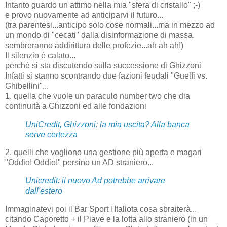
Intanto guardo un attimo nella mia "sfera di cristallo" ;-)
e provo nuovamente ad anticiparvi il futuro...
(tra parentesi...anticipo solo cose normali...ma in mezzo ad
un mondo di "cecati" dalla disinformazione di massa.
sembreranno addirittura delle profezie...ah ah ah!)
Il silenzio è calato...
perchè si sta discutendo sulla successione di Ghizzoni
Infatti si stanno scontrando due fazioni feudali "Guelfi vs.
Ghibellini"...
1. quella che vuole un paraculo number two che dia
continuità a Ghizzoni ed alle fondazioni
UniCredit, Ghizzoni: la mia uscita? Alla banca
serve certezza
2. quelli che vogliono una gestione più aperta e magari
"Oddio! Oddio!" persino un AD straniero...
Unicredit: il nuovo Ad potrebbe arrivare
dall'estero
Immaginatevi poi il Bar Sport l'Italiota cosa sbraiterà...
citando Caporetto + il Piave e la lotta allo straniero (in un