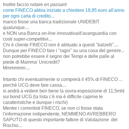
Inoltre faccio notare
en passant
come FINECO abbia iniziato a chiedere 19,95 euro all'anno
per ogni carta di credito
...
manco fosse una banca tradizionale UNIDEBIT
qualunque....
e NON una Banca on-line innovativa/d'avanguardia con
costi super-competitivi...
Chi è cliente FINECO non è abituato a questi "balzelli"....
Dunque per FINECO fare i "ragni" su una cosa del genere...
non potrebbe essere il segno dei Tempi e delle palle al
piede di Mamma' Unicredit?
Mmmmmm....
Intanto chi eventualmente si comprerà il 45% di FINECO ...
perchè UCG deve fare cassa....
si andrà a vedere ben bene la sovra-esposizione di 11,5mld
sui bond UCG (la lista c'è ma è difficile capirne le
caratteristiche e dunque i rischi)
Mentre i correntisti FINECO, se non ci fosse stata
l'informazione indipendente, NEMMENO AVREBBERO
SAPUTO di questo importante fattore di Valutazione del
Rischio...