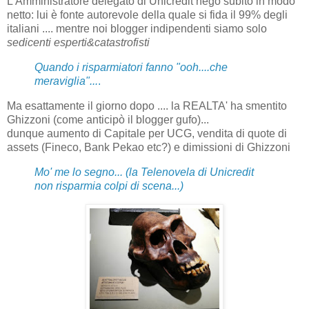
L'Amministratore delegato di Unicredit negò subito in modo
netto: lui è fonte autorevole della quale si fida il 99% degli
italiani .... mentre noi blogger indipendenti siamo solo
sedicenti esperti&catastrofisti
Quando i risparmiatori fanno "ooh....che
meraviglia"...
.
Ma esattamente il giorno dopo .... la REALTA' ha smentito
Ghizzoni (come anticipò il blogger gufo)...
dunque aumento di Capitale per UCG, vendita di quote di
assets (Fineco, Bank Pekao etc?) e dimissioni di Ghizzoni
Mo' me lo segno... (la Telenovela di Unicredit
non risparmia colpi di scena...)