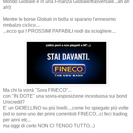
Mondo Globale e in una Finanza Globale/trasversale...ah ah
ah!)
Mentre le borse Globali in bolla si sparano l'ennesimo
rimbalzo ciclico....
...ecco qui I PROSSIMI PAPABILI nodi da sciogliere....
Ma chi la vorrà "Sora FINECO"...
con "IN DOTE" una sovra-esposizione incestuosa sui bond
Unicredit?
E' un GIOIELLINO su più livelli....come ho spiegato più volte
(ed io sono uno dei primi correntisti FINECO...ci feci trading
per anni etc...
ma oggi di certo NON CI TENGO TUTTO...)