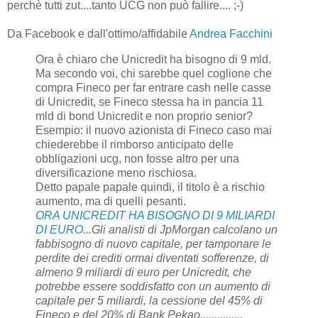
perchè tutti zut....tanto UCG non può fallire.... ;-)
Da Facebook e dall'ottimo/affidabile
Andrea Facchini
Ora è chiaro che Unicredit ha bisogno di 9 mld.
Ma secondo voi, chi sarebbe quel coglione che
compra Fineco per far entrare cash nelle casse
di Unicredit, se Fineco stessa ha in pancia 11
mld di bond Unicredit e non proprio senior?
Esempio: il nuovo azionista di Fineco caso mai
chiederebbe il rimborso anticipato delle
obbligazioni ucg, non fosse altro per una
diversificazione meno rischiosa.
Detto papale papale quindi, il titolo è a rischio
aumento, ma di quelli pesanti.
ORA UNICREDIT HA BISOGNO DI 9 MILIARDI
DI EURO...
Gli analisti di JpMorgan calcolano un
fabbisogno di nuovo capitale, per tamponare le
perdite dei crediti ormai diventati sofferenze, di
almeno 9 miliardi di euro per Unicredit, che
potrebbe essere soddisfatto con un aumento di
capitale per 5 miliardi, la cessione del 45% di
Fineco e del 20% di Bank Pekao...............