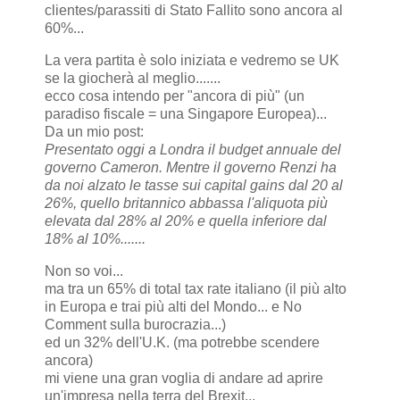
clientes/parassiti di Stato Fallito sono ancora al
60%...
La vera partita è solo iniziata e vedremo se UK
se la giocherà al meglio.......
ecco cosa intendo per "ancora di più" (un
paradiso fiscale = una Singapore Europea)...
Da un mio post:
Presentato oggi a Londra il budget annuale del
governo Cameron. Mentre il governo Renzi ha
da noi alzato le tasse sui capital gains dal 20 al
26%, quello britannico abbassa l'aliquota più
elevata dal 28% al 20% e quella inferiore dal
18% al 10%.......
Non so voi...
ma tra un 65% di total tax rate italiano (il più alto
in Europa e trai più alti del Mondo... e No
Comment sulla burocrazia...)
ed un 32% dell'U.K. (ma potrebbe scendere
ancora)
mi viene una gran voglia di andare ad aprire
un'impresa nella terra del Brexit...