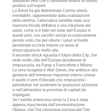
altrettanto vero che ci dovrebbe essere un effetto
positivo sull’export.
La Brexit ha già determinato il primo shock,
inevitabile, rappresentato dalla svalutazione
della sterlina: l’alternativa sarebbe stata una
manovra fiscale deflativa o una riduzione dei
salari, come si è fatto nel resto dell’Europa in
questi anni, con sacrifici sociali eccessivamente
penosi visto che per ridurre i salari al livello
desiderato occorre indurre un tasso di
disoccupazione molto alto.
Il secondo shock riguarda il futuro della City, che
vede molte città dell’Europa desiderose di
rimpiazzarla, da Parigi a Francoforte e Milano.
La vera incognita è Wall Street, che ambisce alla
gestione dell’immenso risparmio interno cinese:
è quello il vero Eldorado che rimpiazzerà i
petrodollari nel sostenere le quotazioni azionarie
e nell’alimentare la provvista di capitali da
impiegare.
Se l’ostilità americana verso la Cina è stata
appena mascherata dall’amministrazione
Obama, che l’ha comunque esclusa dal Tpp