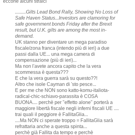
eccone alcuni stralci
.........Gilts Lead Bond Rally, Showing No Loss of
Safe Haven Status...Investors are clamoring for
safe government bonds Friday after the Brexit
result, but U.K. gilts are among the most in-
demand.
UK stanno per diventare un mega paradiso
fiscale/zona franca (intendo più di ieri) a due
passi dalla UE... una mega camera di
compensazione (più di ieri)...
Ma non l'avete ancora capito che la vera
scommessa è questa???
E che la vera guerra sarà su questo??!
Altro che isole Cayman di 'sto pesce...
E per me che NON sono katto-komu-italiota-
radical-chic-schiavo-parassita è COSA
BUONA.... perchè per "effetto alone" porterà a
maggiore libertà fiscale negli inferni fiscali UE ....
trai quali il peggiore è FallitaGlia...
....
Ma NON ci sperate troppo = FallitaGlia sarà
refrattaria anche a questa spinta...
perchè già Fallita da tempo e perchè