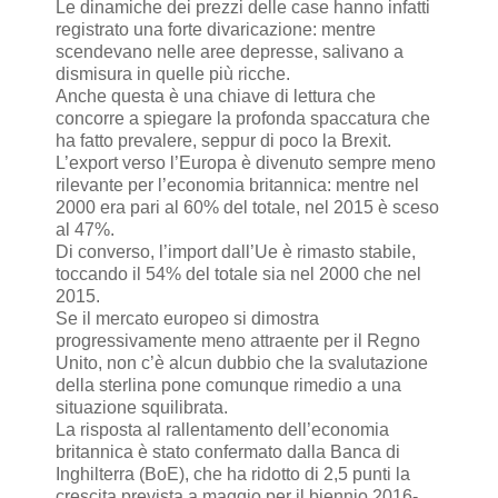
Le dinamiche dei prezzi delle case hanno infatti
registrato una forte divaricazione: mentre
scendevano nelle aree depresse, salivano a
dismisura in quelle più ricche.
Anche questa è una chiave di lettura che
concorre a spiegare la profonda spaccatura che
ha fatto prevalere, seppur di poco la Brexit.
L’export verso l’Europa è divenuto sempre meno
rilevante per l’economia britannica: mentre nel
2000 era pari al 60% del totale, nel 2015 è sceso
al 47%.
Di converso, l’import dall’Ue è rimasto stabile,
toccando il 54% del totale sia nel 2000 che nel
2015.
Se il mercato europeo si dimostra
progressivamente meno attraente per il Regno
Unito, non c’è alcun dubbio che la svalutazione
della sterlina pone comunque rimedio a una
situazione squilibrata.
La risposta al rallentamento dell’economia
britannica è stato confermato dalla Banca di
Inghilterra (BoE), che ha ridotto di 2,5 punti la
crescita prevista a maggio per il biennio 2016-