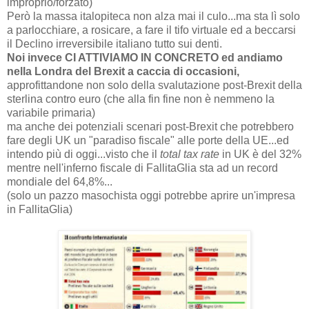
improprio/forzato)
Però la massa italopiteca non alza mai il culo...ma sta lì solo
a parlocchiare, a rosicare, a fare il tifo virtuale ed a beccarsi
il Declino irreversibile italiano tutto sui denti.
Noi invece CI ATTIVIAMO IN CONCRETO ed andiamo
nella Londra del Brexit a caccia di occasioni,
approfittandone non solo della svalutazione post-Brexit della
sterlina contro euro (che alla fin fine non è nemmeno la
variabile primaria)
ma anche dei potenziali scenari post-Brexit che potrebbero
fare degli UK un "paradiso fiscale" alle porte della UE...ed
intendo più di oggi...visto che il
total tax rate
in UK è del 32%
mentre nell'inferno fiscale di FallitaGlia sta ad un record
mondiale del 64,8%...
(solo un pazzo masochista oggi potrebbe aprire un'impresa
in FallitaGlia)