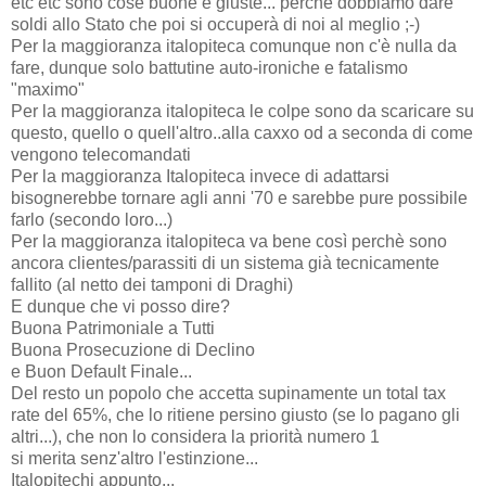
etc etc sono cose buone e giuste... perchè dobbiamo dare
soldi allo Stato che poi si occuperà di noi al meglio ;-)
Per la maggioranza italopiteca comunque non c'è nulla da
fare, dunque solo battutine auto-ironiche e fatalismo
"maximo"
Per la maggioranza italopiteca le colpe sono da scaricare su
questo, quello o quell'altro..alla caxxo od a seconda di come
vengono telecomandati
Per la maggioranza Italopiteca invece di adattarsi
bisognerebbe tornare agli anni '70 e sarebbe pure possibile
farlo (secondo loro...)
Per la maggioranza italopiteca va bene così perchè sono
ancora clientes/parassiti di un sistema già tecnicamente
fallito (al netto dei tamponi di Draghi)
E dunque che vi posso dire?
Buona Patrimoniale a Tutti
Buona Prosecuzione di Declino
e Buon Default Finale...
Del resto un popolo che accetta supinamente un total tax
rate del 65%, che lo ritiene persino giusto (se lo pagano gli
altri...), che non lo considera la priorità numero 1
si merita senz'altro l'estinzione...
Italopitechi appunto...