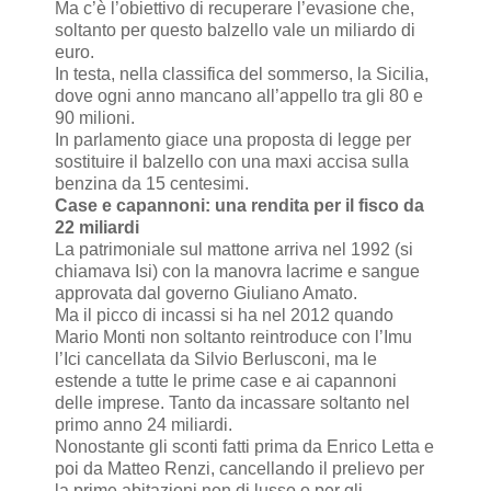
Ma c’è l’obiettivo di recuperare l’evasione che,
soltanto per questo balzello vale un miliardo di
euro.
In testa, nella classifica del sommerso, la Sicilia,
dove ogni anno mancano all’appello tra gli 80 e
90 milioni.
In parlamento giace una proposta di legge per
sostituire il balzello con una maxi accisa sulla
benzina da 15 centesimi.
Case e capannoni: una rendita per il fisco da
22 miliardi
La patrimoniale sul mattone arriva nel 1992 (si
chiamava Isi) con la manovra lacrime e sangue
approvata dal governo Giuliano Amato.
Ma il picco di incassi si ha nel 2012 quando
Mario Monti non soltanto reintroduce con l’Imu
l’Ici cancellata da Silvio Berlusconi, ma le
estende a tutte le prime case e ai capannoni
delle imprese. Tanto da incassare soltanto nel
primo anno 24 miliardi.
Nonostante gli sconti fatti prima da Enrico Letta e
poi da Matteo Renzi, cancellando il prelievo per
la prime abitazioni non di lusso o per gli