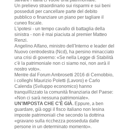
Un prelievo straordinario sui risparmi e sui beni
posseduti per cancellare parte del debito
pubblico o finanziare un piano per tagliare il
cuneo fiscale.
L’ipotesi - un tempo cavallo di battaglia della
sinistra - non è mai piaciuta al premier Matteo
Renzi.
Angelino Alfano, ministro dell'Interno e leader del
Nuovo centrodestra (Ncd), ha persino minacciato
una crisi di governo: «Se nella Legge di Stabilità
c'è la patrimoniale non ci siamo noi, non avrà il
nostro voto».
Mentre dal Forum Ambrosetti 2016 di Cernobbio,
i colleghi Maurizio Poletti (Lavoro) e Carlo
Calenda (Sviluppo economico) hanno
tranquillizzato la comunità finanziaria del Paese:
«Non ci sarà nessuna patrimoniale».
UN'IMPOSTA CHE C'È GIÀ.
Eppure, a ben
guardare, già oggi il fisco italiano non lesina
imposte patrimoniali che secondo la dottrina
«gravano sulla ricchezza posseduta dalle
persone in un determinato momento».