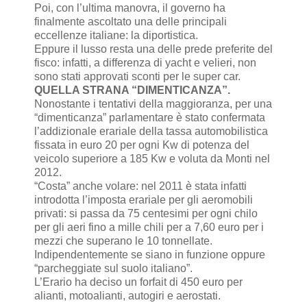
Poi, con l’ultima manovra, il governo ha
finalmente ascoltato una delle principali
eccellenze italiane: la diportistica.
Eppure il lusso resta una delle prede preferite del
fisco: infatti, a differenza di yacht e velieri, non
sono stati approvati sconti per le super car.
QUELLA STRANA “DIMENTICANZA”.
Nonostante i tentativi della maggioranza, per una
“dimenticanza” parlamentare è stato confermata
l’addizionale erariale della tassa automobilistica
fissata in euro 20 per ogni Kw di potenza del
veicolo superiore a 185 Kw e voluta da Monti nel
2012.
“Costa” anche volare: nel 2011 è stata infatti
introdotta l’imposta erariale per gli aeromobili
privati: si passa da 75 centesimi per ogni chilo
per gli aeri fino a mille chili per a 7,60 euro per i
mezzi che superano le 10 tonnellate.
Indipendentemente se siano in funzione oppure
“parcheggiate sul suolo italiano”.
L’Erario ha deciso un forfait di 450 euro per
alianti, motoalianti, autogiri e aerostati.