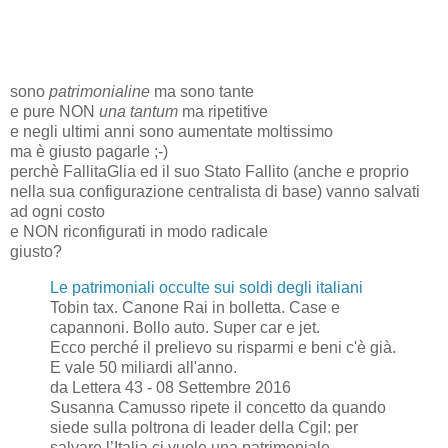
sono
patrimonialine
ma sono tante
e pure NON
una tantum
ma ripetitive
e negli ultimi anni sono aumentate moltissimo
ma è giusto pagarle ;-)
perchè FallitaGlia ed il suo Stato Fallito (anche e proprio
nella sua configurazione centralista di base) vanno salvati
ad ogni costo
e NON riconfigurati in modo radicale
giusto?
Le patrimoniali occulte sui soldi degli italiani
Tobin tax. Canone Rai in bolletta. Case e
capannoni. Bollo auto. Super car e jet.
Ecco perché il prelievo su risparmi e beni c'è già.
E vale 50 miliardi all'anno.
da Lettera 43 - 08 Settembre 2016
Susanna Camusso ripete il concetto da quando
siede sulla poltrona di leader della Cgil: per
salvare l’Italia ci vuole una patrimoniale.