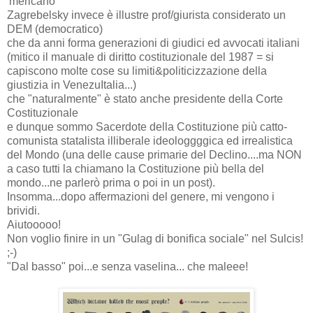
'mericano
Zagrebelsky invece è illustre prof/giurista considerato un
DEM (democratico)
che da anni forma generazioni di giudici ed avvocati italiani
(mitico il manuale di diritto costituzionale del 1987 = si
capiscono molte cose su limiti&politicizzazione della
giustizia in VenezuItalia...)
che "naturalmente" è stato anche presidente della Corte
Costituzionale
e dunque sommo Sacerdote della Costituzione più catto-
comunista statalista illiberale ideologgggica ed irrealistica
del Mondo (una delle cause primarie del Declino....ma NON
a caso tutti la chiamano la Costituzione più bella del
mondo...ne parlerò prima o poi in un post).
Insomma...dopo affermazioni del genere, mi vengono i
brividi.
Aiutooooo!
Non voglio finire in un "Gulag di bonifica sociale" nel Sulcis!
;-)
"Dal basso" poi...e senza vaselina... che maleee!