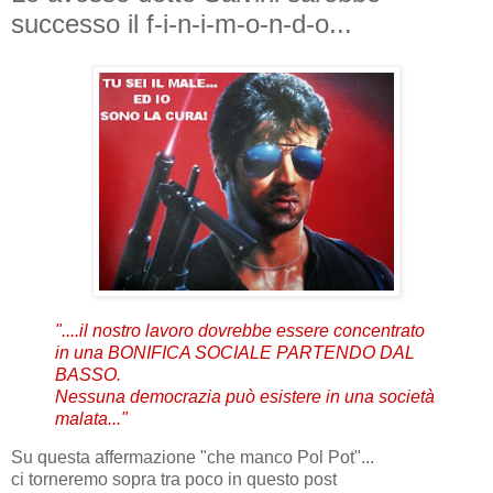
successo il f-i-n-i-m-o-n-d-o...
"....il nostro lavoro dovrebbe essere concentrato
in una BONIFICA SOCIALE PARTENDO DAL
BASSO.
Nessuna democrazia può esistere in una società
malata..."
Su questa affermazione "che manco Pol Pot"...
ci torneremo sopra tra poco in questo post