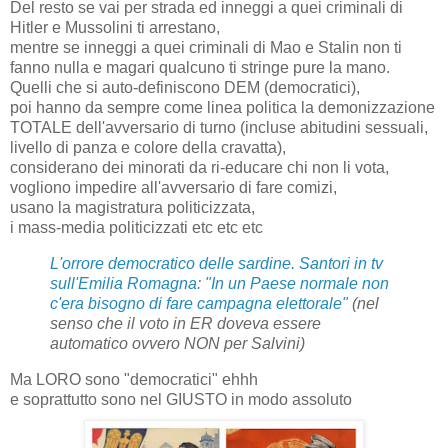
Del resto se vai per strada ed inneggi a quei criminali di
Hitler e Mussolini ti arrestano,
mentre se inneggi a quei criminali di Mao e Stalin non ti
fanno nulla e magari qualcuno ti stringe pure la mano.
Quelli che si auto-definiscono DEM (democratici),
poi hanno da sempre come linea politica la demonizzazione
TOTALE dell'avversario di turno (incluse abitudini sessuali,
livello di panza e colore della cravatta),
considerano dei minorati da ri-educare chi non li vota,
vogliono impedire all'avversario di fare comizi,
usano la magistratura politicizzata,
i mass-media politicizzati etc etc etc
L'orrore democratico delle sardine. Santori in tv
sull'Emilia Romagna: "In un Paese normale non
c'era bisogno di fare campagna elettorale"
(nel
senso che il voto in ER doveva essere
automatico ovvero NON per Salvini)
Ma LORO sono "democratici" ehhh
e soprattutto sono nel GIUSTO in modo assoluto
Facebook ha deciso di rimuovere il video della citofonata di Salvini a Bologna