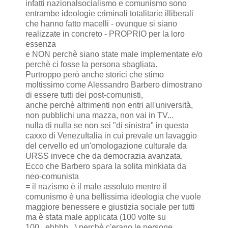
infatti nazionalsocialismo e comunismo sono
entrambe ideologie criminali totalitarie illiberali
che hanno fatto macelli - ovunque si siano
realizzate in concreto - PROPRIO per la loro
essenza
e NON perchè siano state male implementate e/o
perchè ci fosse la persona sbagliata.
Purtroppo però anche storici che stimo
moltissimo come Alessandro Barbero dimostrano
di essere tutti dei post-comunisti,
anche perchè altrimenti non entri all'università,
non pubblichi una mazza, non vai in TV...
nulla di nulla se non sei "di sinistra" in questa
caxxo di VenezuItalia in cui prevale un lavaggio
del cervello ed un'omologazione culturale da
URSS invece che da democrazia avanzata.
Ecco che Barbero spara la solita minkiata da
neo-comunista
= il nazismo è il male assoluto mentre il
comunismo è una bellissima ideologia che vuole
maggiore benessere e giustizia sociale per tutti
ma è stata male applicata (100 volte su
100...ehhhh...) perchè c'erano le persone