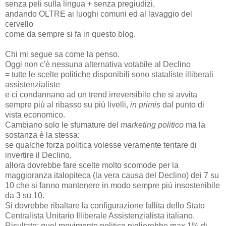
senza peli sulla lingua + senza pregiudizi,
andando OLTRE ai luoghi comuni ed al lavaggio del
cervello
come da sempre si fa in questo blog.
Chi mi segue sa come la penso.
Oggi non c'è nessuna alternativa votabile al Declino
= tutte le scelte politiche disponibili sono stataliste illiberali
assistenzialiste
e ci condannano ad un trend irreversibile che si avvita
sempre più al ribasso su più livelli,
in primis
dal punto di
vista economico.
Cambiano solo le sfumature del
marketing politico
ma la
sostanza è la stessa:
se qualche forza politica volesse veramente tentare di
invertire il Declino,
allora dovrebbe fare scelte molto scomode per la
maggioranza italopiteca (la vera causa del Declino) dei 7 su
10 che si fanno mantenere in modo sempre più insostenibile
da 3 su 10.
Si dovrebbe ribaltare la configurazione fallita dello Stato
Centralista Unitario Illiberale Assistenzialista italiano.
Risultato: quel movimento politico piglierebbe max 1% di