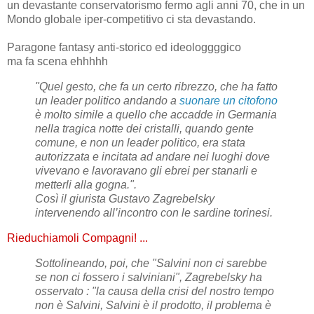
un devastante conservatorismo fermo agli anni 70, che in un
Mondo globale iper-competitivo ci sta devastando.
Paragone fantasy anti-storico ed ideologgggico
ma fa scena ehhhhh
"Quel gesto, che fa un certo ribrezzo, che ha fatto
un leader politico andando a
suonare un citofono
è molto simile a quello che accadde in Germania
nella tragica notte dei cristalli, quando gente
comune, e non un leader politico, era stata
autorizzata e incitata ad andare nei luoghi dove
vivevano e lavoravano gli ebrei per stanarli e
metterli alla gogna.".
Così il giurista Gustavo Zagrebelsky
intervenendo all’incontro con le sardine torinesi.
Rieduchiamoli Compagni! ...
Sottolineando, poi, che "Salvini non ci sarebbe
se non ci fossero i salviniani", Zagrebelsky ha
osservato : "la causa della crisi del nostro tempo
non è Salvini, Salvini è il prodotto, il problema è