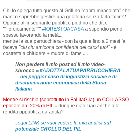
Chi lo spiega tutto questo al Grillino "capra miracolata" che
manco saprebbe gestire una gelateria senza farla fallire?
Oppure all'insegnante pubblico piddino che dice
"""eroicamente"""
#IORESTOACASA
a stipendio pieno
spesso lavorando la metà....
mentre la sua parrucchiera - con la quale fino a 2 mesi fa
faceva
"ciu ciu amicona confidente dei caxxi tuoi"
- è
costretta a chiudere + muore di fame ....
Non perdere il mio post ed il mio video-
sbrocco =
#ADOTTALATUAPARRUCCHIERA
... nel peggior caso di ingiustizia sociale e di
discriminazione economica della Storia
Italiana
Mentre si rischia (soprattutto in FallitaGlia) un COLLASSO
epocale da -20% di PIL
= dunque ciao ciao anche alla
rendita pppublica garantita?
segui LINK se vuoi vedere la mia analisi
sul
potenziale CROLLO DEL PIL