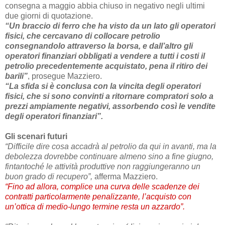
consegna a maggio abbia chiuso in negativo negli ultimi
due giorni di quotazione.
“Un braccio di ferro che ha visto da un lato gli operatori
fisici, che cercavano di collocare petrolio
consegnandolo attraverso la borsa, e dall’altro gli
operatori finanziari obbligati a vendere a tutti i costi il
petrolio precedentemente acquistato, pena il ritiro dei
barili”
, prosegue Mazziero.
“La sfida si è conclusa con la vincita degli operatori
fisici, che si sono convinti a ritornare compratori solo a
prezzi ampiamente negativi, assorbendo così le vendite
degli operatori finanziari”.
Gli scenari futuri
“Difficile dire cosa accadrà al petrolio da qui in avanti, ma la
debolezza dovrebbe continuare almeno sino a fine giugno,
fintantoché le attività produttive non raggiungeranno un
buon grado di recupero”,
afferma Mazziero.
“Fino ad allora, complice una curva delle scadenze dei
contratti particolarmente penalizzante, l’acquisto con
un’ottica di medio-lungo termine resta un azzardo”.