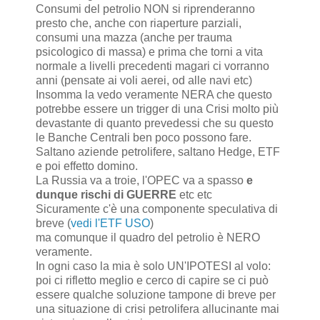
Consumi del petrolio NON si riprenderanno
presto che, anche con riaperture parziali,
consumi una mazza (anche per trauma
psicologico di massa) e prima che torni a vita
normale a livelli precedenti magari ci vorranno
anni (pensate ai voli aerei, od alle navi etc)
Insomma la vedo veramente NERA che questo
potrebbe essere un trigger di una Crisi molto più
devastante di quanto prevedessi che su questo
le Banche Centrali ben poco possono fare.
Saltano aziende petrolifere, saltano Hedge, ETF
e poi effetto domino.
La Russia va a troie, l'OPEC va a spasso
e
dunque rischi di GUERRE
etc etc
Sicuramente c'è una componente speculativa di
breve (
vedi l'ETF USO
)
ma comunque il quadro del petrolio è NERO
veramente.
In ogni caso la mia è solo UN'IPOTESI al volo:
poi ci rifletto meglio e cerco di capire se ci può
essere qualche soluzione tampone di breve per
una situazione di crisi petrolifera allucinante mai