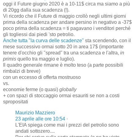
oggi il Future giugno 2020 è a 10-11$ circa ma siamo a più
di 20gg dalla sua scadenza (!).
Vi ricordo che il Future di maggio crollò negli ultimi giorni
prima della scadenza per andare persino in negativo a -37$
poco prima della scadenza = ti pagavano i venditori perché
gli togliessi dai piedi 'sto petrolio.
Anche tutta "la curva delle scadenze"
sta scendendo, con il
mese successivo ormai sotto 20 in area 17$ (importante
tenere d'occhio gli "spread" tra una scadenza e l'altra,
in
primis
quello tra maggio e luglio).
Il quadro generale rimane è molto teso (a parte possibili
rimbalzi di breve)
con un eccesso di offerta mostruoso
vs.
economie ferme (o quasi)
globally
+ con spazi di stoccaggio ormai esauriti se non a costi
spropositati
Maurizio Mazziero
23 aprile alle ore 10:54
·
L'EIA spiega come mai i prezzi del petrolio sono
andati sottozero....