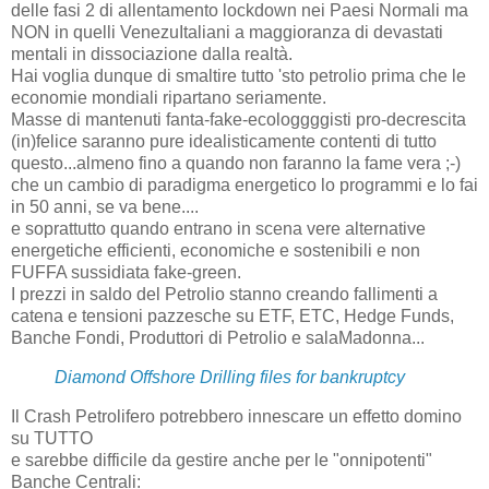
delle fasi 2 di allentamento lockdown nei Paesi Normali ma
NON in quelli VenezuItaliani a maggioranza di devastati
mentali in dissociazione dalla realtà.
Hai voglia dunque di smaltire tutto 'sto petrolio prima che le
economie mondiali ripartano seriamente.
Masse di mantenuti fanta-fake-ecologgggisti pro-decrescita
(in)felice saranno pure idealisticamente contenti di tutto
questo...almeno fino a quando non faranno la fame vera ;-)
che un cambio di paradigma energetico lo programmi e lo fai
in 50 anni, se va bene....
e soprattutto quando entrano in scena vere alternative
energetiche efficienti, economiche e sostenibili e non
FUFFA sussidiata fake-green.
I prezzi in saldo del Petrolio stanno creando fallimenti a
catena e tensioni pazzesche su ETF, ETC, Hedge Funds,
Banche Fondi, Produttori di Petrolio e salaMadonna...
Diamond Offshore Drilling files for bankruptcy
Il Crash Petrolifero potrebbero innescare un effetto domino
su TUTTO
e sarebbe difficile da gestire anche per le "onnipotenti"
Banche Centrali: