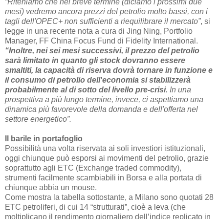
“Riteniamo che nel breve termine (diciamo i prossimi due
mesi) vedremo ancora prezzi del petrolio molto bassi, con i
tagli dell'OPEC+ non sufficienti a riequilibrare il mercato”
, si
legge in una recente nota a cura di Jing Ning, Portfolio
Manager, FF China Focus Fund di Fidelity International.
“Inoltre, nei sei mesi successivi, il prezzo del petrolio
sarà limitato in quanto gli stock dovranno essere
smaltiti, la capacità di riserva dovrà tornare in funzione e
il consumo di petrolio dell'economia si stabilizzerà
probabilmente al di sotto del livello pre-crisi.
In una
prospettiva a più lungo termine, invece, ci aspettiamo una
dinamica più favorevole della domanda e dell'offerta nel
settore energetico”.
Il barile in portafoglio
Possibilità una volta riservata ai soli investiori istituzionali,
oggi chiunque può esporsi ai movimenti del petrolio, grazie
soprattutto agli ETC (Exchange traded commodity),
strumenti facilmente scambiabili in Borsa e alla portata di
chiunque abbia un mouse.
Come mostra la tabella sottostante, a Milano sono quotati 28
ETC petroliferi, di cui 14 “strutturati”, cioè a leva (che
moltiplicano il rendimento giornaliero dell’indice replicato in