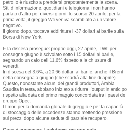
petrolio è riuscito a prendersi prepotentemente la scena.
Siti d’informazione, quotidiani e telegiornali non hanno
parlato d’altro per diversi giorni: lo scorso 20 aprile, per la
prima volta, il greggio Wti veniva scambiato a un valore
negativo.
Il giorno dopo, toccava addirittura i -37 dollari al barile sulla
Borsa di New York.
E la discesa prosegue: proprio oggi, 27 aprile, il Wti per
consegna giugno è scivolato sotto i 15 dollari al barile,
segnando un calo dell’11,6% rispetto alla chiusura di
venerdì.
In discesa del 3,6%, a 20,66 dollari al barile, anche il Brent
nella consegna a giugno (che scadrà alla fine di aprile).
Questo, nonostante alcuni dei grandi produttori, Arabia
Saudita in testa, abbiano iniziato a ridurre l’output in anticipo
rispetto alla data del primo maggio concordata tra i paesi del
gruppo Opec.
I timori per la domanda globale di greggio e per la capacità
di stoccaggio delle eccedenze stanno mettendo pressione
sui prezzi dopo alcune sedute di parziale recupero.
Cosa è successo: Lockdown, ma non solo