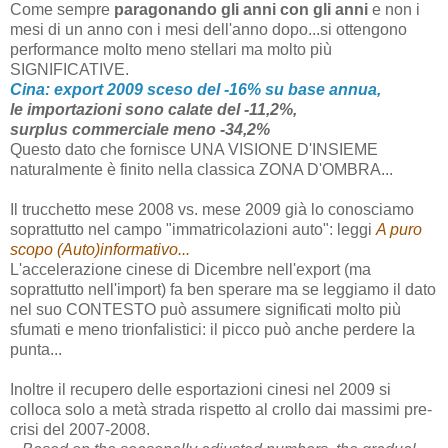
Come sempre
paragonando gli anni con gli anni
e non i
mesi di un anno con i mesi dell'anno dopo...si ottengono
performance molto meno stellari ma molto più
SIGNIFICATIVE.
Cina: export 2009 sceso del -16% su base annua,
le importazioni sono calate del -11,2%,
surplus commerciale meno -34,2%
Questo dato che fornisce UNA VISIONE D'INSIEME
naturalmente è finito nella classica ZONA D'OMBRA...
Il trucchetto mese 2008 vs. mese 2009 già lo conosciamo
soprattutto nel campo "immatricolazioni auto": leggi
A puro
scopo (Auto)informativo...
L'accelerazione cinese di Dicembre nell'export (ma
soprattutto nell'import) fa ben sperare ma se leggiamo il dato
nel suo CONTESTO può assumere significati molto più
sfumati e meno trionfalistici: il picco può anche perdere la
punta...
Inoltre il recupero delle esportazioni cinesi nel 2009 si
colloca solo a metà strada rispetto al crollo dai massimi pre-
crisi del 2007-2008.