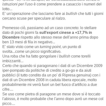
istruzioni per l'uso
è come prendere a casaccio i numeri del
lotto...
E' un'operazione che lasciamo fare ai
bullish
che tutti i giorni
cercano scuse per speculare al rialzo.
Premesso ciò, passiamo ad un caso concreto: lo stellare
dato di pochi giorni fa
sull'export cinese a +17,7% in
Dicembre
rispetto allo stesso mese dell'anno prima dopo
ben 13 mesi di fila in negativo...
E' stato visto come un
turning point
, un punto di
svolta...come un
picco
significativo.
Una roba che ha fatto gongolare
i bullish
come torelli
imbizzarriti...
Certo che quando si paragonano i dati di un Dicembre 2009
iper-pompato da politiche di credito a go-go e da aiuti
pubblici (il tutto condito da un po' di Ripresa genuina) con i
dati di un Dicembre 2008 in caduta libera epocale, molto
probabilmente mi verrà fuori un bel fuoco d'artificio a due
cifre....
Se uso come pietra di paragone un mese dove si è toccato
l'abisso, è molto probabile che l'anno dopo avrò un mese col
picco....