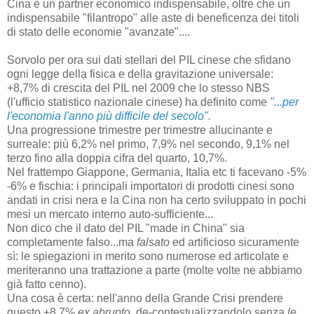
Cina è un partner economico indispensabile, oltre che un
indispensabile "filantropo" alle aste di beneficenza dei titoli
di stato delle economie "avanzate"....
Sorvolo per ora sui dati stellari del PIL cinese che sfidano
ogni legge della fisica e della gravitazione universale:
+8,7% di crescita del PIL nel 2009 che lo stesso NBS
(l'ufficio statistico nazionale cinese) ha definito come
"...per
l'economia l'anno più difficile del secolo".
Una progressione trimestre per trimestre allucinante e
surreale: più 6,2% nel primo, 7,9% nel secondo, 9,1% nel
terzo fino alla doppia cifra del quarto, 10,7%.
Nel frattempo Giappone, Germania, Italia etc ti facevano -5%
-6% e fischia: i principali importatori di prodotti cinesi sono
andati in crisi nera e la Cina non ha certo sviluppato in pochi
mesi un mercato interno auto-sufficiente...
Non dico che il dato del PIL "made in China" sia
completamente falso...ma
falsato
ed artificioso sicuramente
sì: le spiegazioni in merito sono numerose ed articolate e
meriteranno una trattazione a parte (molte volte ne abbiamo
già fatto cenno).
Una cosa è certa: nell'anno della Grande Crisi prendere
questo +8,7%
ex abrupto
, de-contestualizzandolo senza
le