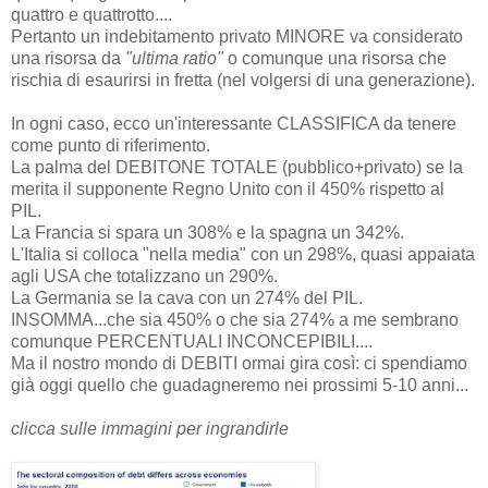
quattro e quattrotto....
Pertanto un indebitamento privato MINORE va considerato
una risorsa da
"ultima ratio"
o comunque una risorsa che
rischia di esaurirsi in fretta (nel volgersi di una generazione).
In ogni caso, ecco un'interessante CLASSIFICA da tenere
come punto di riferimento.
La palma del DEBITONE TOTALE (pubblico+privato) se la
merita il supponente Regno Unito con il 450% rispetto al
PIL.
La Francia si spara un 308% e la spagna un 342%.
L'Italia si colloca "nella media" con un 298%, quasi appaiata
agli USA che totalizzano un 290%.
La Germania se la cava con un 274% del PIL.
INSOMMA...che sia 450% o che sia 274% a me sembrano
comunque PERCENTUALI INCONCEPIBILI....
Ma il nostro mondo di DEBITI ormai gira così: ci spendiamo
già oggi quello che guadagneremo nei prossimi 5-10 anni...
clicca sulle immagini per ingrandirle