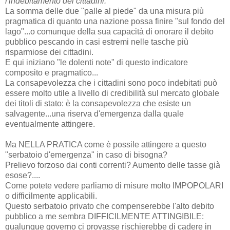
l'indebitamento dei cittadini.
La somma delle due "palle al piede" da una misura più
pragmatica di quanto una nazione possa finire "sul fondo del
lago"...o comunque della sua capacità di onorare il debito
pubblico pescando in casi estremi nelle tasche più
risparmiose dei cittadini.
E qui iniziano "le dolenti note" di questo indicatore
composito e pragmatico...
La consapevolezza che i cittadini sono poco indebitati può
essere molto utile a livello di credibilità sul mercato globale
dei titoli di stato: è la consapevolezza che esiste un
salvagente...una riserva d'emergenza dalla quale
eventualmente attingere.
Ma NELLA PRATICA come è possile attingere a questo
"serbatoio d'emergenza" in caso di bisogna?
Prelievo forzoso dai conti correnti? Aumento delle tasse già
esose?....
Come potete vedere parliamo di misure molto IMPOPOLARI
o difficilmente applicabili.
Questo serbatoio privato che compenserebbe l'alto debito
pubblico a me sembra DIFFICILMENTE ATTINGIBILE:
qualunque governo ci provasse rischierebbe di cadere in