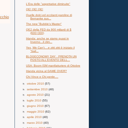
L'Era delle "aspettative diminuite"
QE! QE! QE!
Quelle dolci ed eccitanti paroline di
ecchio
Bernanke sus...
The new "Bubble's Master"
QE2 della FED da 900 miliardi di $
(600+300)
Irlanda: anche se siamo quasi in
Inverno...il clim...
Yes, We Can't....e zitti zitti è iniziato il
"bail...
BLOGECONOMY DAY : PRENOTA UN
POSTO ALL'EVENTO DELL...
USA: Boom ISM manifatturiero di Ottobre
Irlanda vicina al GAME OVER?
Chi Vince e Chi perde....
►
ottobre 2010
(57)
►
settembre 2010
(48)
►
agosto 2010
(21)
►
luglio 2010
(55)
►
giugno 2010
(67)
►
maggio 2010
(62)
►
aprile 2010
(48)
►
marzo 2010
(40)