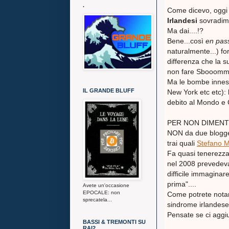
.
Come dicevo, oggi t
Irlandesi
sovradime
Ma dai....!?
Bene...così
en pas
naturalmente...) f
differenza che la 
non fare Sbooom
Ma le bombe innesca
IL GRANDE BLUFF
New York etc etc): l
debito al Mondo e C
PER NON DIMENTICAR
NON da due blogger
trai quali
Stefano M
Fa quasi tenerezza
nel 2008 prevedeva
difficile immaginar
prima"....
Avete un'occasione
EPOCALE: non
Come potrete notare
sprecatela...
sindrome irlandese:
Pensate se ci ag
BASSI & TREMONTI SU
RAI2