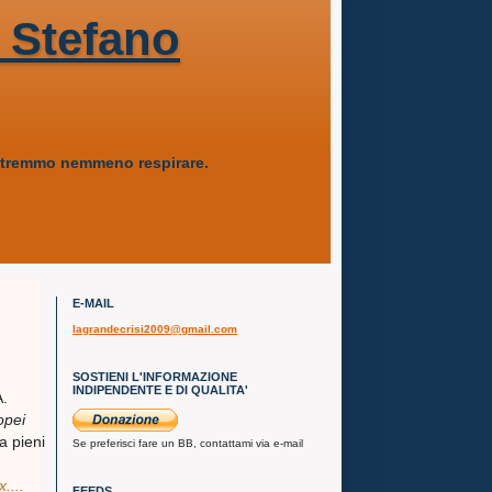
 Stefano
 potremmo nemmeno respirare.
E-MAIL
lagrandecrisi2009@gmail.com
SOSTIENI L'INFORMAZIONE
INDIPENDENTE E DI QUALITA'
A.
opei
a pieni
Se preferisci fare un BB, contattami via e-mail
x....
FEEDS