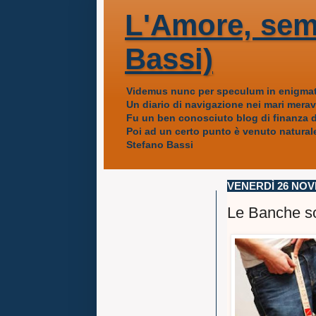
L'Amore, sem
Bassi)
Videmus nunc per speculum in enigmat
Un diario di navigazione nei mari mera
Fu un ben conosciuto blog di finanza da
Poi ad un certo punto è venuto naturale
Stefano Bassi
VENERDÌ 26 NOV
Le Banche so