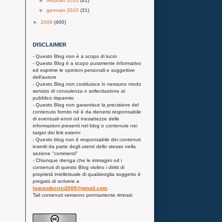
►
febbraio 2010
(41)
►
gennaio 2010
(31)
►
2009
(400)
DISCLAIMER
- Questo Blog non è a scopo di lucro
- Questo Blog è a scopo puramente informativo
ed esprime le opinioni personali e soggettive
dell'autore
- Questo Blog non costituisce in nessuno modo
servizio di consulenza o sollecitazione al
pubblico risparmio
- Questo Blog non garantisce la precisione del
contenuto fornito nè è da ritenersi responsabile
di eventuali errori od inesattezze delle
informazioni presenti nel blog o contenute nei
target dei link esterni
- Questo blog non è responsabile dei contenuti
inseriti da parte degli utenti dello stesso nella
sezione "commenti"
- Chiunque ritenga che le immagini od i
contenuti di questo Blog violino i diritti di
proprietà intellettuale di qualsivoglia soggetto è
pregato di scrivere a
lagrandecrisi2009@gmail.com
.
Tali contenuti verranno prontamente rimossi