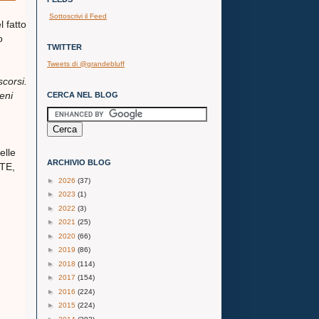
Sottoscrivi il Feed
 fatto
o
TWITTER
Tweets di @grandebluff
scorsi.
eni
CERCA NEL BLOG
elle
ARCHIVIO BLOG
ITE,
►
2026
(37)
►
2023
(1)
►
2022
(3)
►
2021
(25)
►
2020
(66)
►
2019
(86)
►
2018
(114)
►
2017
(154)
►
2016
(224)
►
2015
(224)