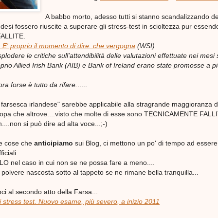
A babbo morto, adesso tutti si stanno scandalizzando del
desi fossero riuscite a superare gli stress-test in scioltezza pur essend
ALLITE.
 E' proprio il momento di dire: che vergogna
(WSI)
splodere le critiche sull'attendibilità delle valutazioni effettuate nei mesi 
oprio Allied Irish Bank (AIB) e Bank of Ireland erano state promosse a pi
ora forse è tutto da rifare.
.....
a farsesca irlandese" sarebbe applicabile alla stragrande maggioranza d
opa che altrove....visto che molte di esse sono TECNICAMENTE FALL
..non si può dire ad alta voce...;-)
e cose che
anticipiamo
sui Blog, ci mettono un po' di tempo ad essere
iciali
O nel caso in cui non se ne possa fare a meno....
a polvere nascosta sotto al tappeto se ne rimane bella tranquilla...
i al secondo atto della Farsa...
i
stress
test. Nuovo esame, più severo, a inizio 2011