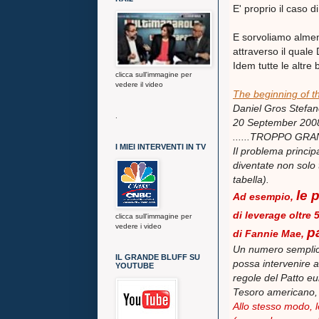
E' proprio il cas
E sorvoliamo almen
attraverso il qual
Idem tutte le altre 
clicca sull'immagine per
vedere il video
The beginning of 
Daniel Gros Stefan
.
20 September 200
......TROPPO GR
I MIEI INTERVENTI IN TV
Il problema princip
diventate non solo 
tabella).
le 
Ad esempio,
di leverage oltre 
clicca sull'immagine per
vedere i video
pa
di Fannie Mae,
Un numero semplic
IL GRANDE BLUFF SU
possa intervenire a
YOUTUBE
regole del Patto eu
Tesoro americano, 
Allo stesso modo, l