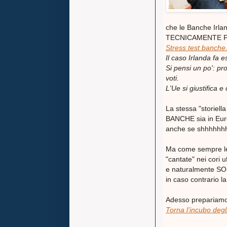
che le Banche Irlan
TECNICAMENTE F
Stress test banche.
Il caso Irlanda fa e
Si pensi un po': pr
voti.
L'Ue si giustifica e 
La stessa "storiell
BANCHE sia in Eur
anche se shhhhhhh..
Ma come sempre l
"cantate" nei cori uff
e naturalmente SOL
in caso contrario l
Adesso prepariamoc
Torna l’incubo degl