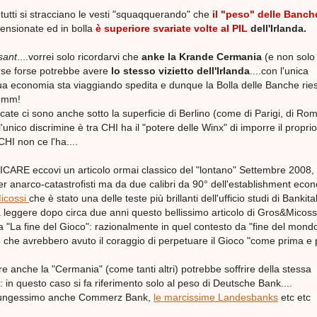
utti si stracciano le vesti "squaqquerando" che
il "peso" delle Banch
nsionate ed in bolla
è superiore svariate volte al PIL
dell'Irlanda.
sant
....vorrei solo ricordarvi che
anke la Krande Cermania
(e non solo
orse forse potrebbe avere
lo stesso vizietto dell'Irlanda
....con l'unica
sua economia sta viaggiando spedita e dunque la Bolla delle Banche rie
mmm!
te ci sono anche sotto la superficie di Berlino (come di Parigi, di Rom
'unico discrimine è tra CHI ha il "potere delle Winx" di imporre il proprio
HI non ce l'ha....
E eccovi un articolo ormai classico del "lontano" Settembre 2008, s
 anarco-catastrofisti ma da due calibri da 90° dell'establishment eco
icossi
che è stato una delle teste più brillanti dell'ufficio studi di Bankital
 leggere dopo circa due anni questo bellissimo articolo di Gros&Micoss
 "La fine del Gioco": razionalmente in quel contesto da "fine del mond
e che avrebbero avuto il coraggio di perpetuare il Gioco "come prima e p
 anche la "Cermania" (come tanti altri) potrebbe soffrire della stessa
 in questo caso si fa riferimento solo al peso di Deutsche Bank....
giungessimo anche Commerz Bank,
le marcissime Landesbanks
etc etc