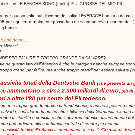
o di dire che LE BANCHE SONO (molto) PIU' GROSSE DEL MIO PIL...
o per questa volta sul discorso del solito LEVERAGE bancario da casi
e DB per ogni euro realmente posseduto ne scommetteva (scommette...)
big banks...
the end game…
o Micossi
8
ANDE PER FALLIRE E TROPPO GRANDE DA SALVARE?
ale da questo lato dell’Atlantico è che le maggiori banche europee sono
troppo grandi per fallire, ma anche troppo grandi per essere salvate (v
passività totali della Deutsche Bank
(che presenta un 
ammontano a circa 2.000 miliardi di euro,
50!)
più di 
ri a oltre l’80 per cento del Pil tedesco.
emente troppo grande perché la Bundesbank, o anche il governo tede
 salvarla, considerando anche che il bilancio della Germania è legato a
ropeo di stabilità e crescita e che il governo tedesco, diversamente dal
non può ordinare alla sua banca centrale di creare più moneta.
e passività totali della Barclays ammontano a circa 1.300 miliardi di ster