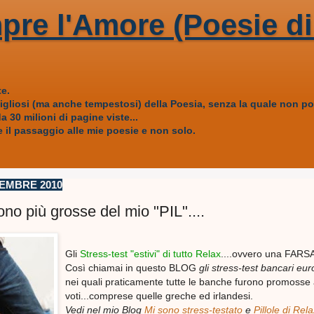
pre l'Amore (Poesie di
e.
vigliosi (ma anche tempestosi) della Poesia, senza la quale non
 30 milioni di pagine viste...
 il passaggio alle mie poesie e non solo.
EMBRE 2010
no più grosse del mio "PIL"....
Gli
Stress-test "estivi" di tutto Relax
....ovvero una FARS
Così chiamai in questo BLOG
gli stress-test bancari eur
nei quali praticamente tutte le banche furono promosse 
voti...comprese quelle greche ed irlandesi.
Vedi nel mio Blog
Mi sono stress-testato
e
Pillole di Rela