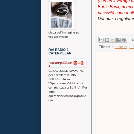
(con un leverage ol
Fortis Bank, di rec
passività sono molto
Dunque, i regolato
clicca sull'immagine per
vedere i video
a
Etichette:
banche
,
de
RAI RADIO 2 -
CATERPILLAR
CLICCA SULL'IMMAGINE
per ascoltare la MIA
INTERVISTA su
"Operazione Valchiria: mi
compro casa a Berlino". Per
Info:
operazionevalkiria@gmail.c
om