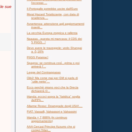
l'eccesso ...
 le sue
Il Portogallo potrebbe uscire dall'Euro
Moral Hazard Totalizzante, con data di
scadenza....
Avvertenza: attenzione agli aggiornamenti
inseriti...
La vecchia Europa zoppica e rallenta
Naaaaa...questa mi mancava: il CDS dei
5 PIIGS...!
Devo avere le traveggole: vedo Shangai
a -5,16%
PIIGS Patatrac!
Spagna: se continua così...prima o poi
arriverà l'...
Legge del Contrappasso
Oibò! Ma come mai per GM si parla di
"utile netto"...
Ecco perchè girano voci che la Grecia
dichiarerà D...
Irlanda: eccoci sopra la "fatidica" soglia
dell'8%...
Allarme Rosso: Downgrade degli USA!....
FIAT: Vassalli, Valvassori e Valvassini
Irlanda = 7,888% (in continuo
aggiornamento)
AAA Cercasi Principe Azzurro che si
compri l'Irlan...