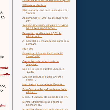
I Video su Youtube del BlogEconomy Day
Il Pistolone Irlandese
BlogEconomy Day: ecco i primi video su
nò
Youtube
 50.
Aggiornamento "Live" dal BlogEconomy
Day
SABATO NON PUOI VENIRE? GUARDA
DA CASA IL BLOGECON...
Bernanke: per difendere il QE2, fa
addirittura il ...
A Philadelphia il manifatturiero riprende a
pompare
RISK ON
Domattina "Il Grande Bluff" sulla TV
Class-CNBC
edi
Grecia: l'Austria ha fatto solo da
"apripista"
grado
Non c'è tre senza quattro: Shangai a
-1,92%
quelle
L'Austria si rifiuta di ballare ancora il
Sirtaki....
Ma chi naviga con Internet Explorer...
sco,
Euro-Crisi: e la Peppa! Ne danno risalto
lle
addirittu...
E due....! Shangai sta crollando del -4%
Mentre (ufficialmente) ad ottobre gli
americani co...
line
Incredibile! Greenspan se la prende con