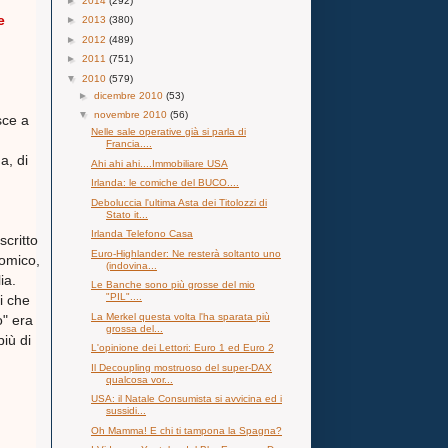
►
2014
(292)
e
►
2013
(380)
►
2012
(489)
►
2011
(751)
▼
2010
(579)
►
dicembre 2010
(53)
▼
novembre 2010
(56)
sce a
Nelle sale operative già si parla di
Francia....
a, di
Ahi ahi ahi....Immobiliare USA
Irlanda: le comiche del BUCO....
Deboluccia l'ultima Asta dei Titolozzi di
Stato it...
Irlanda Telefono Casa
critto
Euro-Highlander: Ne resterà soltanto uno
nomico,
(indovina...
ia.
Le Banche sono più grosse del mio
"PIL"....
i che
La Merkel questa volta l'ha sparata più
o" era
grossa del...
iù di
L'opinione dei Lettori: Euro 1 ed Euro 2
Il Decoupling mostruoso del super-DAX
qualcosa vor...
USA: il Natale Consumista si avvicina ed i
sussidi...
Oh Mamma! E chi ti tampona la Spagna?