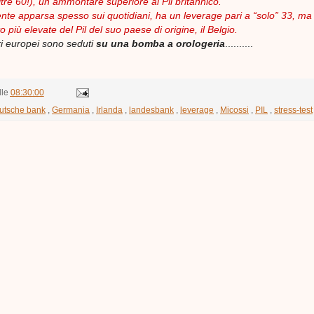
tre 60!), un ammontare superiore al Pil britannico.
ente apparsa spesso sui quotidiani, ha un leverage pari a “solo” 33, ma
 più elevate del Pil del suo paese di origine, il Belgio.
ri europei sono seduti
su una bomba a orologeria
..........
lle
08:30:00
utsche bank
,
Germania
,
Irlanda
,
landesbank
,
leverage
,
Micossi
,
PIL
,
stress-test