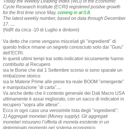
Today the Weekly Leading Index (WLI) of the Economic
Cycle Research Institute (ECRI) registered positve growth
for the first time since May,
coming in at 0.8.
The latest weekly number, based on data through December
17. ....
(NdR da circa -10 di Luglio e dintorni)
Va detto che come vengano miscelati gli "ingredienti" di
questo Indice rimane un segreto conosciuto solo dai "Guru"
dell'ECRI.
In questi ultimi tempi trai sotto-indicatori sicuramente hanno
contribuito al Recupero
sia le Borse che dal 1 Settembre scorso si sono sparate un
rimbalzone storico
sia le Materie Prime alle prese tra reale BOOM "emergente"
e manipolazione "di carta"....
Va anche detto che il contesto generale dei Dati Macro USA
ultimamente è assai migliorato, con un sacco di indicatori in
recupero "sopra alle attese".
Ecco in ogni caso una verosimile lista degli "ingredienti":
1) Aggregati monetari (Money supply). Gli aggregati
monetari misurano l’offerta di moneta esistente in un
determinato momento nel sistema economico.