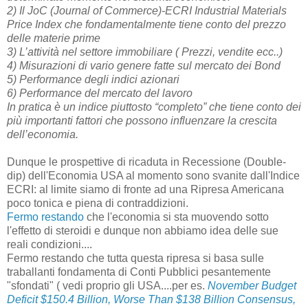
2) Il JoC (Journal of Commerce)-ECRI Industrial Materials
Price Index che fondamentalmente tiene conto del prezzo
delle materie prime
3) L’attività nel settore immobiliare ( Prezzi, vendite ecc..)
4) Misurazioni di vario genere fatte sul mercato dei Bond
5) Performance degli indici azionari
6) Performance del mercato del lavoro
In pratica è un indice piuttosto “completo” che tiene conto dei
più importanti fattori che possono influenzare la crescita
dell’economia.
Dunque le prospettive di ricaduta in Recessione (Double-
dip) dell'Economia USA al momento sono svanite dall'Indice
ECRI: al limite siamo di fronte ad una Ripresa Americana
poco tonica e piena di contraddizioni.
Fermo restando
che l'economia si sta muovendo sotto
l'effetto di steroidi e dunque non abbiamo idea delle sue
reali condizioni....
Fermo restando che tutta questa ripresa si basa sulle
traballanti fondamenta di Conti Pubblici pesantemente
"sfondati" ( vedi proprio gli USA....per es.
November Budget
Deficit $150.4 Billion, Worse Than $138 Billion Consensus,