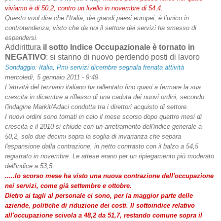
viviamo è di 50,2, contro un livello in novembre di 54,4.
Questo vuol dire che l’Italia, dei grandi paesi europei, è l’unico in
controtendenza, visto che da noi il settore dei servizi ha smesso di
espandersi.
Addirittura
il sotto Indice Occupazionale è tornato in
NEGATIVO
: si stanno di nuovo perdendo posti di lavoro
Sondaggio: Italia, Pmi servizi dicembre segnala frenata attività
mercoledì, 5 gennaio 2011 - 9:49
L'attività del terziario italiano ha rallentato fino quasi a fermare la sua
crescita in dicembre a riflesso di una caduta dei nuovi ordini, secondo
l'indagine Markit/Adaci condotta tra i direttori acquisto di settore.
I nuovi ordini sono tornati in calo il mese scorso dopo quattro mesi di
crescita e il 2010 si chiude con un arretramento dell'indice generale a
50,2, solo due decimi sopra la soglia di invarianza che separa
l'espansione dalla contrazione, in netto contrasto con il balzo a 54,5
registrato in novembre.
Le attese erano per un ripiegamento più moderato
dell'indice a 53,5.
.....lo scorso mese ha visto una nuova contrazione dell'occupazione
nei servizi, come già settembre e ottobre.
Dietro ai tagli al personale ci sono, per la maggior parte delle
aziende, politiche di riduzione dei costi. Il sottoindice relativo
all'occupazione scivola a 48,2 da 51,7,
restando comune sopra il