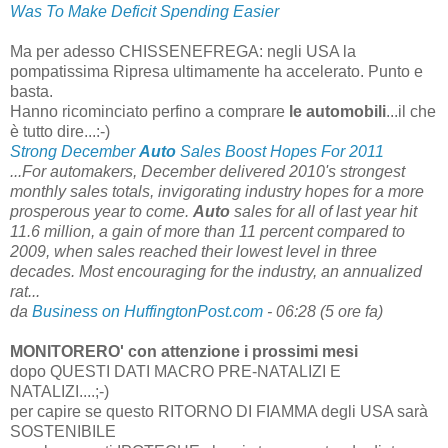
Was To Make Deficit Spending Easier
Ma per adesso CHISSENEFREGA: negli USA la
pompatissima Ripresa ultimamente ha accelerato. Punto e
basta.
Hanno ricominciato perfino a comprare
le automobili
...il che
è tutto dire...:-)
Strong December
Auto
Sales Boost Hopes For 2011
...For automakers, December delivered 2010's strongest
monthly sales totals, invigorating industry hopes for a more
prosperous year to come.
Auto
sales for all of last year hit
11.6 million, a gain of more than 11 percent compared to
2009, when sales reached their lowest level in three
decades. Most encouraging for the industry, an annualized
rat...
da
Business on HuffingtonPost.com
-
06:28 (5 ore fa)
MONITORERO' con attenzione i prossimi mesi
dopo QUESTI DATI MACRO PRE-NATALIZI E
NATALIZI....;-)
per capire se questo RITORNO DI FIAMMA degli USA sarà
SOSTENIBILE