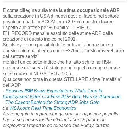
E come ciliegina sulla torta
la stima occupazionale ADP
sulla creazione in USA di nuovi posti di lavoro nel settore
privato ieri ha fatto BOOM con +297mila posti di lavoro
rispetto alle attese per +100mila: il TRIPLO.
E' il RECORD mensile assoluto delle stime ADP dalla
creazione di questo indice nel 2001.
Si, okkey....sono possibili delle notevoli aberrazioni su
questo dato che afferma come +270mila posti arriverebbero
dal settore servizi
mentre l'unico sotto-indice che ha fatto schifo nell'ISM
nazionale dei servizi è stato proprio quello occupazionale
sceso quasi in NEGATIVO a 50,5.....
Qualcosa non torna in questa STELLARE stima "natalizia"
dell'ADP
-
Services
ISM
Beats Expectations While Drop In
Employment Index Confirms ADP Beat Was An Aberration
-
The Caveat Behind the Strong ADP Jobs Gain
da
WSJ.com: Real Time Economics
A strong gain in a preliminary measure of private payrolls
has raised hopes for the official Labor Department
employment report to be released this Friday, but the