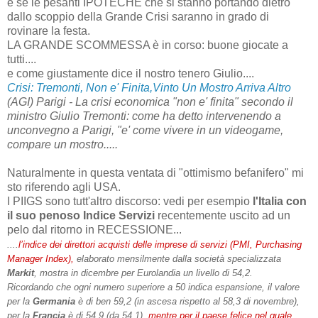
e se le pesanti IPOTECHE che si stanno portando dietro
dallo scoppio della Grande Crisi saranno in grado di
rovinare la festa.
LA GRANDE SCOMMESSA è in corso: buone giocate a
tutti....
e come giustamente dice il nostro tenero Giulio....
Crisi: Tremonti, Non e' Finita,Vinto Un Mostro Arriva Altro
(AGI) Parigi - La crisi economica "non e' finita" secondo il
ministro Giulio Tremonti: come ha detto intervenendo a
unconvegno a Parigi, "e' come vivere in un videogame,
compare un mostro.....
Naturalmente in questa ventata di "ottimismo befanifero" mi
sto riferendo agli USA.
I PIIGS sono tutt'altro discorso: vedi per esempio
l'Italia con
il suo penoso Indice Servizi
recentemente uscito ad un
pelo dal ritorno in RECESSIONE...
....
l’indice dei direttori acquisti delle imprese di servizi (PMI,
Purchasing
Manager Index
),
elaborato mensilmente dalla società specializzata
Markit
, mostra in dicembre per Eurolandia un livello di 54,2.
Ricordando che ogni numero superiore a 50 indica espansione, il valore
per la
Germania
è di ben 59,2 (in ascesa rispetto al 58,3 di novembre),
per la
Francia
è di 54,9 (da 54,1),
mentre per il paese felice nel quale