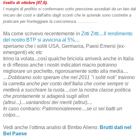
livello di ottobre (47,6).
I margini di profitto si confermano sotto pressione assediati da un lato dal
rincaro dei costi e dall'altro dagli sconti che le aziende sono costrette a
praticare per fronteggiare la concorrenza.
...............
Ma come scrivevo recentemente in
Zitti Zitti....Il rendimento
del nostro BTP si avvicina al 5%....
speriamo che i soliti USA, Germania, Paesi Emersi (ex-
emergenti) etc etc
tirino la volata...così qualche briciola arriverà anche in Italia
e di riflesso anche i nostri indicatori macro potranno
migliorare un pochetto, rigorosamente sotto alla media....
....Dobbiamo solo sperare che nel 2011 "i soliti noti" trainino
la carretta anche per conto dell'Italia che come sempre si
metterà a succhiare la ruota....con la nostra classe politica
che prontamente si adagerà sugli allori
(altrui...)....vantandosi dei meriti (altrui)....
In caso contrario: Patrimonialeeeee....se ci sei batti un
colpo....
Vedi anche l'otti
ma analisi di Bimbo Alieno:
Brutti dati nel
Bel Paese