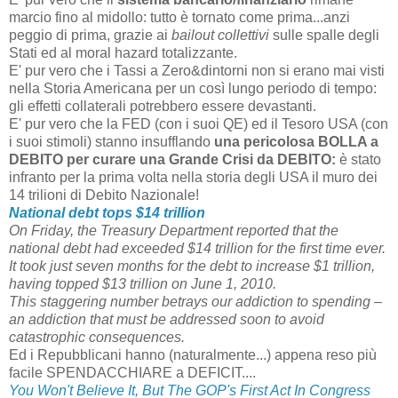
marcio fino al midollo: tutto è tornato come prima...anzi
peggio di prima, grazie ai
bailout
collettivi
sulle spalle degli
Stati ed al moral hazard totalizzante.
E' pur vero che i Tassi a Zero&dintorni non si erano mai visti
nella Storia Americana per un così lungo periodo di tempo:
gli effetti collaterali potrebbero essere devastanti.
E' pur vero che la FED (con i suoi QE) ed il Tesoro USA (con
i suoi stimoli) stanno insufflando
una pericolosa BOLLA a
DEBITO per curare una Grande Crisi da DEBITO:
è stato
infranto per la prima volta nella storia degli USA il muro dei
14 trilioni di Debito Nazionale!
National debt tops $14 trillion
On Friday, the Treasury Department reported that the
national debt had exceeded $14 trillion for the first time ever.
It took just seven months for the debt to increase $1 trillion,
having topped $13 trillion on June 1, 2010.
This staggering number betrays our addiction to spending –
an addiction that must be addressed soon to avoid
catastrophic consequences.
Ed i Repubblicani hanno (naturalmente...) appena reso più
facile SPENDACCHIARE a DEFICIT....
You Won't Believe It, But The GOP's First Act In Congress