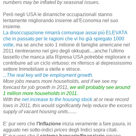
numbers may be inflated by seasonal issues.
Però negli USA le dinamiche occupazionali stanno
lentamente migliorando insieme all'Economia nel suo
insieme.
La disoccupazione rimarrà comunque assai più ELEVATA
che in passato per le ragioni che vi ho già spiegato 1000
volte
, ma se anche solo 1 milione di famiglie americane nel
2011 rientreranno nel giro degli okkupati....anche l'ultimo
tassello che manca alla Ripresa USA potrebbe migliorare e
contribuire ad un ciclo virtuoso: mi riferisco al depressissimo
settore Immobiliare a stelle e strisce.
...The real key will be employment growth.
More jobs means more households, and if we see my
forecast for job growth in 2011,
we will probably see around
1 million more households in 2011.
With the
net increase to the housing stock
at or near record
lows in 2011, this would significantly help reduce the excess
supply of vacant housing units.
......
E' pur vero che
l'Inflazione
inizia veramente a fare paura, in
agguato nei sotto-indici
prices
degli Indici sopra citati.
E' pur vero che il
sistema bancario/finanziario
rimane