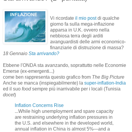
Vi ricordate
il mio post
di qualche
giorno fa sulla mega-inflazione
apparsa in U.K. ovvero nella
nebbiosa terra degli arditi
avanguardisti delle armi economico-
finanziarie di distruzione di massa?
18 Gennaio
Sta arrivando?
Ebbene l'ONDA sta avanzando, soprattutto nelle Economie
Emerse (ex-emergenti...)
come ben rappresenta questo grafico from
The Big Picture
Anche se manca (inspiegabilmente) la
super-inflation-India
ed il suo
food
sempre più inarrivabile per i locali (Tunisia
docet
)
Inflation Concerns Rise
...While high unemployment and spare capacity
are restraining underlying inflation pressures in
the U.S. and elsewhere in the developed world,
annual inflation in China is almost 5%—and a