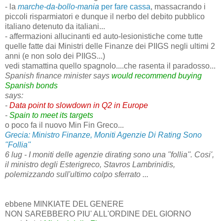
- la
marche-da-bollo-mania
per fare cassa
, massacrando i
piccoli risparmiatori e dunque il nerbo del debito pubblico
italiano detenuto da italiani...
- affermazioni allucinanti ed auto-lesionistiche come tutte
quelle fatte dai Ministri delle Finanze dei PIIGS negli ultimi 2
anni (e non solo dei PIIGS...)
vedi stamattina quello spagnolo....che rasenta il paradosso...
Spanish finance minister says
would recommend buying
Spanish bonds
says:
-
Data point to slowdown in Q2 in Europe
-
Spain to meet its targets
o poco fa il nuovo Min Fin Greco...
Grecia: Ministro Finanze, Moniti Agenzie Di Rating Sono
''Follia''
6 lug - I moniti delle agenzie dirating sono una ''follia''. Cosi',
il ministro degli Esterigreco, Stavros Lambrinidis,
polemizzando sull'ultimo colpo sferrato ...
ebbene MINKIATE DEL GENERE
NON SAREBBERO PIU' ALL'ORDINE DEL GIORNO