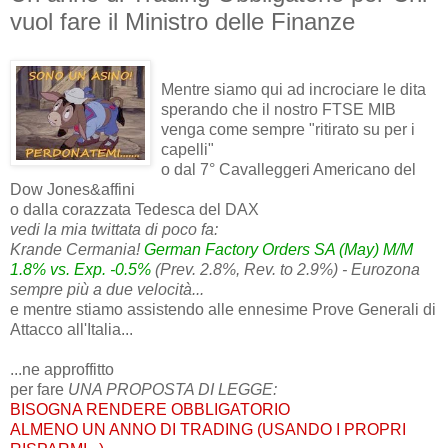
vuol fare il Ministro delle Finanze
Mentre siamo qui ad incrociare le dita
sperando che il nostro FTSE MIB
venga come sempre
"ritirato su per i
capelli"
o dal 7° Cavalleggeri Americano del
Dow Jones&affini
o dalla corazzata Tedesca del DAX
vedi la mia twittata di poco fa:
Krande Cermania!
German Factory Orders SA (May) M/M
1.8% vs. Exp. -0.5%
(Prev. 2.8%, Rev. to 2.9%) - Eurozona
sempre più a due velocità...
e mentre stiamo assistendo alle ennesime Prove Generali di
Attacco all'Italia...
...ne approffitto
per fare
UNA PROPOSTA DI LEGGE:
BISOGNA RENDERE OBBLIGATORIO
ALMENO UN ANNO DI TRADING
(USANDO I PROPRI