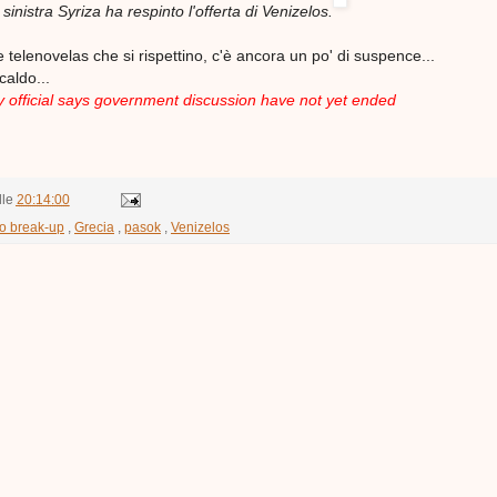
i sinistra Syriza ha respinto l'offerta di Venizelos.
e telenovelas che si rispettino, c'è ancora un po' di suspence...
aldo...
official says government discussion have not yet ended
lle
20:14:00
o break-up
,
Grecia
,
pasok
,
Venizelos