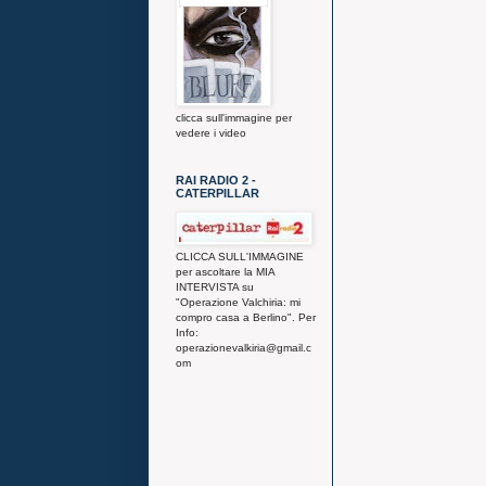
clicca sull'immagine per
vedere i video
RAI RADIO 2 -
CATERPILLAR
CLICCA SULL'IMMAGINE
per ascoltare la MIA
INTERVISTA su
"Operazione Valchiria: mi
compro casa a Berlino". Per
Info:
operazionevalkiria@gmail.c
om