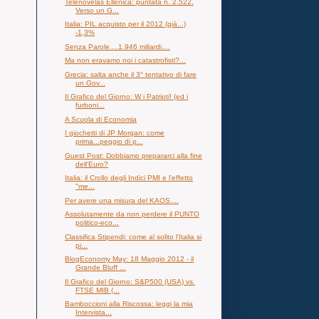
Telenovelas Ellenica: puntata n. 2.522.
Verso un G...
Italia: PIL acquisto per il 2012 (già...)
-1,3%
Senza Parole....1.946 miliardi....
Ma non eravamo noi i catastrofisti?...
Grecia: salta anche il 3° tentativo di fare
un Gov...
Il Grafico del Giorno: W i Patrioti! (ed i
furboni...
A Scuola di Economia
I giochetti di JP Morgan: come
prima...peggio di p...
Guest Post: Dobbiamo prepararci alla fine
dell’Euro?
Italia: il Crollo degli Indici PMI e l'effetto
"me...
Per avere una misura del KAOS....
Assolutamente da non perdere il PUNTO
politico-eco...
Classifica Stipendi: come al solito l'Italia si
pi...
BlogEconomy May: 18 Maggio 2012 - il
Grande Bluff ...
Il Grafico del Giorno: S&P500 (USA) vs.
FTSE MIB (...
Bamboccioni alla Riscossa: leggi la mia
Intervista...