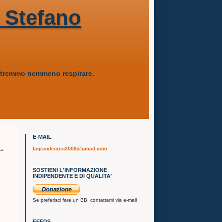
 Stefano
 potremmo nemmeno respirare.
E-MAIL
-
lagrandecrisi2009@gmail.com
SOSTIENI L'INFORMAZIONE
INDIPENDENTE E DI QUALITA'
Se preferisci fare un BB, contattami via e-mail
FEEDS