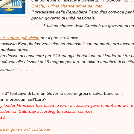
che potrebbero innescare un effetto PIIGS-domino....
Grecia, l'ultima chance prima del voto
Il presidente della Repubblica Papoulias convoca per i 
per un governo di unità nazionale.
.......L'ultima chance della Grecia è un governo di un
to è sempre più vicino
per il paese ellenico.
socialista Evanghelos Venizelos ha rimesso il suo mandato, ora tocca a
epubblica greca.
a deciso di convocare per il 13 maggio la riunione dei leader dei tre pa
più voti alle elezioni del 6 maggio per fare un ultimo tentativo di costit
zionale.
............
----
 il 3° tentativo di fare un Governo spremi-greci e salva-banche....
ni-referendum sull'Euro?
ty leader Venizelos has failed to form a coalition government and will re
sident on Saturday according to socialist sources
012
a per governo di coalizione