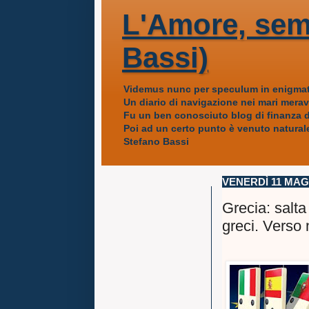
L'Amore, sem
Bassi)
Videmus nunc per speculum in enigmat
Un diario di navigazione nei mari mera
Fu un ben conosciuto blog di finanza da
Poi ad un certo punto è venuto naturale
Stefano Bassi
VENERDÌ 11 MAG
Grecia: salta
greci. Verso