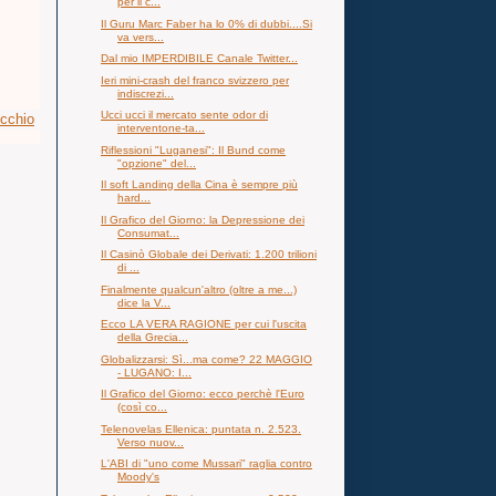
per il c...
Il Guru Marc Faber ha lo 0% di dubbi....Si
va vers...
Dal mio IMPERDIBILE Canale Twitter...
Ieri mini-crash del franco svizzero per
indiscrezi...
Ucci ucci il mercato sente odor di
ecchio
interventone-ta...
Riflessioni "Luganesi": Il Bund come
"opzione" del...
Il soft Landing della Cina è sempre più
hard...
Il Grafico del Giorno: la Depressione dei
Consumat...
Il Casinò Globale dei Derivati: 1.200 trilioni
di ...
Finalmente qualcun'altro (oltre a me...)
dice la V...
Ecco LA VERA RAGIONE per cui l'uscita
della Grecia...
Globalizzarsi: Sì...ma come? 22 MAGGIO
- LUGANO: I...
Il Grafico del Giorno: ecco perchè l'Euro
(così co...
Telenovelas Ellenica: puntata n. 2.523.
Verso nuov...
L'ABI di "uno come Mussari" raglia contro
Moody's