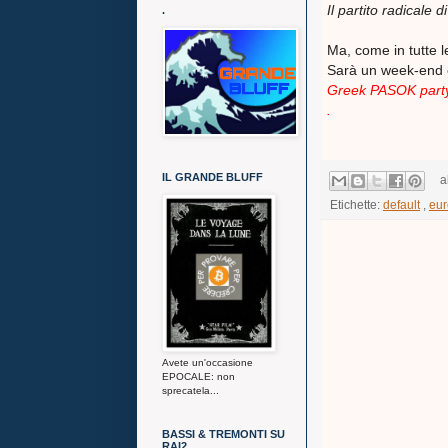
Il partito radicale d
.
Ma, come in tutte l
Sarà un week-end c
Greek PASOK party 
.
IL GRANDE BLUFF
a
Etichette:
default
,
eur
Avete un'occasione
EPOCALE: non
sprecatela...
BASSI & TREMONTI SU
RAI2