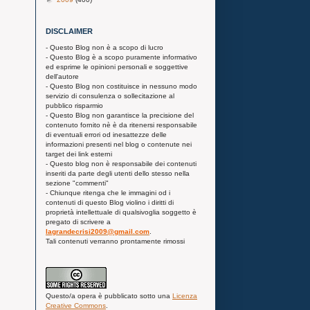
DISCLAIMER
- Questo Blog non è a scopo di lucro
- Questo Blog è a scopo puramente informativo
ed esprime le opinioni personali e soggettive
dell'autore
- Questo Blog non costituisce in nessuno modo
servizio di consulenza o sollecitazione al
pubblico risparmio
- Questo Blog non garantisce la precisione del
contenuto fornito nè è da ritenersi responsabile
di eventuali errori od inesattezze delle
informazioni presenti nel blog o contenute nei
target dei link esterni
- Questo blog non è responsabile dei contenuti
inseriti da parte degli utenti dello stesso nella
sezione "commenti"
- Chiunque ritenga che le immagini od i
contenuti di questo Blog violino i diritti di
proprietà intellettuale di qualsivoglia soggetto è
pregato di scrivere a
lagrandecrisi2009@gmail.com
.
Tali contenuti verranno prontamente rimossi
Questo/a
opera
è pubblicato sotto una
Licenza
Creative Commons
.