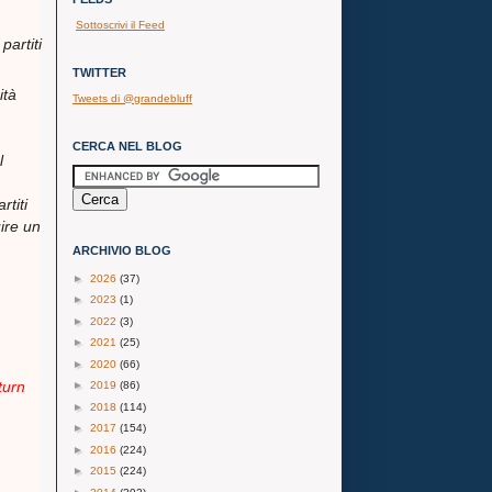
Sottoscrivi il Feed
partiti
TWITTER
ità
Tweets di @grandebluff
CERCA NEL BLOG
l
rtiti
uire un
ARCHIVIO BLOG
►
2026
(37)
►
2023
(1)
►
2022
(3)
►
2021
(25)
►
2020
(66)
turn
►
2019
(86)
►
2018
(114)
►
2017
(154)
►
2016
(224)
►
2015
(224)