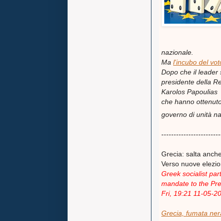
nazionale.
Ma
l'incubo del vo
Dopo che il leader 
presidente della R
Karolos Papoulias h
che hanno ottenuto 
governo di unità na
------------------------
Grecia: salta anche
Verso nuove elezio
Greek socialist par
mandate to the Pre
Fri, 19:21 11-05-2
Grecia, fumata ner