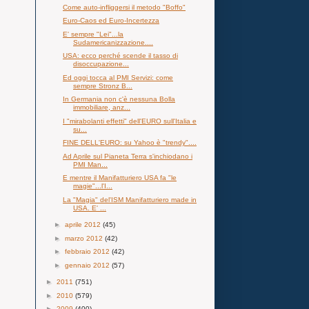
Come auto-infliggersi il metodo "Boffo"
Euro-Caos ed Euro-Incertezza
E' sempre "Lei"...la
Sudamericanizzazione....
USA: ecco perché scende il tasso di
disoccupazione...
Ed oggi tocca al PMI Servizi: come
sempre Stronz B...
In Germania non c'è nessuna Bolla
immobiliare, anz...
I "mirabolanti effetti" dell'EURO sull'Italia e
su...
FINE DELL'EURO: su Yahoo è "trendy"....
Ad Aprile sul Pianeta Terra s'inchiodano i
PMI Man...
E mentre il Manifatturiero USA fa "le
magie"...l'I...
La "Magia" del'ISM Manifatturiero made in
USA. E' ...
►
aprile 2012
(45)
►
marzo 2012
(42)
►
febbraio 2012
(42)
►
gennaio 2012
(57)
►
2011
(751)
►
2010
(579)
►
2009
(400)