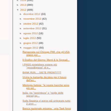
►
2014
(292)
►
2013
(380)
▼
2012
(489)
►
dicembre 2012
(24)
►
novembre 2012
(42)
►
ottobre 2012
(42)
►
settembre 2012
(31)
►
agosto 2012
(16)
►
luglio 2012
(50)
►
giugno 2012
(48)
▼
maggio 2012
(50)
Ramazzata sul Chicago PMI: che gli USA
stiano per ...
Il Grafico del Giorno: Monti & lo Spread...
I PIIGS potrebbero essere più
"grossi&grassi" di q...
BANK RUN.....SIETE PRONTI???
Vicina la battaglia decisiva per il futuro
dell'eu...
Mitologia Italiota: "le nostre banche sono
più sol...
Italia: tra "spremitura" e "taglio delle
spese(-sp...
Sulla Spagna vi avevo già anticipato tutto
2 anni ...
Banca nazionale svizzera : una Task force