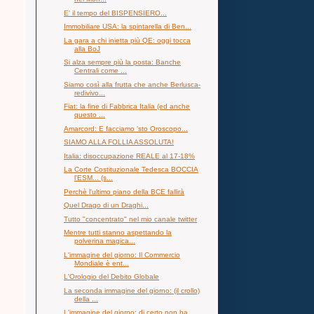
E' il tempo del BISPENSIERO...
Immobiliare USA: la spintarella di Ben...
La gara a chi inietta più QE: oggi tocca
alla BoJ
Si alza sempre più la posta: Banche
Centrali come ...
Siamo così alla frutta che anche Berlusca-
redivivo...
Fiat: la fine di Fabbrica Italia (ed anche
questo ...
Amarcord: E facciamo 'sto Oroscopo...
SIAMO ALLA FOLLIA ASSOLUTA!
Italia: disoccupazione REALE al 17-18%
La Corte Costituzionale Tedesca BOCCIA
l'ESM... (s...
Perchè l'ultimo piano della BCE fallirà
Quel Drago di un Draghi...
Tutto "concentrato" nel mio canale twitter
Mentre tutti stanno aspettando la
polverina magica...
L'immagine del giorno: Il Commercio
Mondiale è ent...
L'Orologio del Debito Globale
La seconda immagine del giorno: (il crollo)
della ...
L'immagine del giorno: di certo non ha