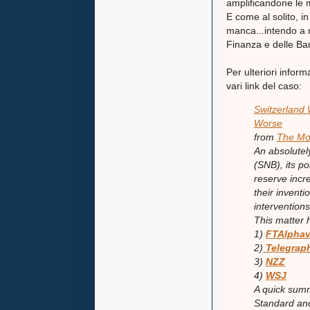
amplificandone le 
E come al solito, i
manca...intendo a n
Finanza e delle Ban
Per ulteriori infor
vari link del caso:
Switzerland 
Worse
from
The M
An absolutel
(SNB), its p
reserve incre
their inventi
intervention
This matter
1)
FTAlphavi
2)
Telegrap
3)
NZZ
4)
WSJ
A quick summ
Standard and