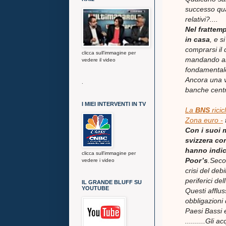
successo qual
relativi?....
Nel frattemp
in casa
, e s
comprarsi il 
clicca sull'immagine per
mandando all
vedere il video
fondamentale
Ancora una vo
.
banche centr
I MIEI INTERVENTI IN TV
La
BNS
ricic
Zona euro -
Con i suoi 
svizzera con
hanno indica
clicca sull'immagine per
Poor’s
.
Secon
vedere i video
crisi del deb
periferici de
IL GRANDE BLUFF SU
YOUTUBE
Questi afflu
obbligazioni 
Paesi Bassi 
..........Gli 