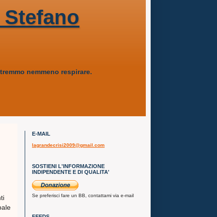
 Stefano
 potremmo nemmeno respirare.
E-MAIL
lagrandecrisi2009@gmail.com
SOSTIENI L'INFORMAZIONE
INDIPENDENTE E DI QUALITA'
Se preferisci fare un BB, contattami via e-mail
ti
pale
FEEDS