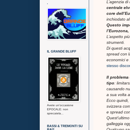
L’agenzia di 
.
centrale elv
core dell’E
inchiodato a
Questo impo
l’Eurozona, 
L’aspetto più
strumenti.
Di questi acq
IL GRANDE BLUFF
spread con 
economici e f
stesso discor
Il problema
tipo
: limita
causando nuo
a sua volta a
Ecco quindi,
Avete un'occasione
svizzera com
EPOCALE: non
e spread con
sprecatela...
Quest’ultimo
galleggia ogg
BASSI & TREMONTI SU
Qualcuno san
RAI2