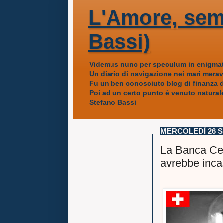
L'Amore, sem
Bassi)
Videmus nunc per speculum in enigmat
Un diario di navigazione nei mari mera
Fu un ben conosciuto blog di finanza da
Poi ad un certo punto è venuto naturale
Stefano Bassi
MERCOLEDÌ 26 
La Banca Cent
avrebbe incas