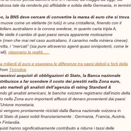
cosa tale da renderla più affidabile e solida della Germania, in termini
o, la BNS deve cercare di convertire la marea di euro che si trova
i muove come un elefante (in tutù) in una cristalleria, finendo con il
dollaro australiano e la corona svedese, in quanto carta tripla A,
e stelle il cambio di quei paesi senza apparente motivazione
 (men che mai nel caso australiano, il canarino nella miniera cinese).
lta, i “mercati” (sia pure attraverso agenti quasi onnipotenti, come le
ali),
plasmano la realtà......
la miliardi di euro e esaspera le differenze tra paesi deboli e forti della
from
Ticinolive
massicci acquisti di obbligazioni di Stato, la Banca nazionale
tribuisce a far scendere il costo dei prestiti nella Zona euro,
to martedì gli analisti dell’agenzia di rating Standard &
do gli analisti americani, le banche svizzere registrano dall’inizio della
ito nella Zona euro importanti afflussi di denaro provenienti dai paesi
ll’Unione monetaria.
ssi vengono prontamente riciclati dalla Banca nazionale svizzera in
di Stato di paesi solidi finanziariamente : Germania, Francia, Austria,
e Finlandia.
acquisti hanno significativamente contribuito a ridurre i tassi delle