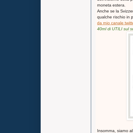
moneta estera.
Anche se la Svizzer
qualche rischio in 
da mio canale twitt
40ml di UTILI sul su
Insomma, siamo all