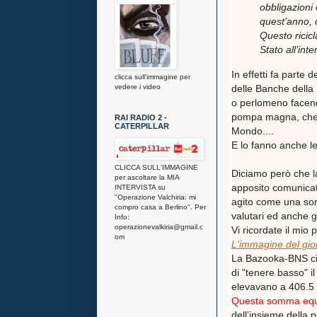
obbligazioni
quest’anno, 
Questo ricicl
Stato all’int
In effetti fa parte 
clicca sull'immagine per
delle Banche della
vedere i video
o perlomeno facendo
pompa magna, che c
RAI RADIO 2 -
CATERPILLAR
Mondo....
E lo fanno anche le
CLICCA SULL'IMMAGINE
Diciamo però che l
per ascoltare la MIA
apposito comunica
INTERVISTA su
"Operazione Valchiria: mi
agito come una sort
compro casa a Berlino". Per
valutari ed anche g
Info:
operazionevalkiria@gmail.c
Vi ricordate il mio 
om
L'immagine del gior
La Bazooka-BNS ci è
di "tenere basso" il
elevavano a 406.5 mi
Questa somma equiv
dell’insieme della 