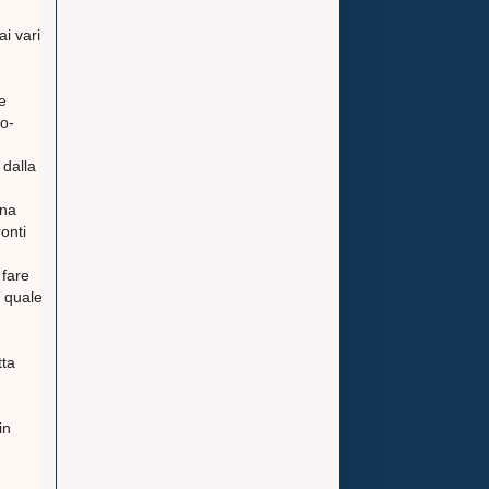
ai vari
e
o-
 dalla
una
onti
 fare
l quale
tta
in