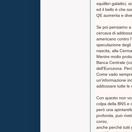
squilibri galattici, s
ed il bello è che so
QE aumenta e diven
Se poi pensiamo a 
cercava di addossa
americano contro l'
speculazione degli 
nascita, alla Cerman
Mentre molto proba
Banca Centrale (com
dell'Eurozona. Però i
Come vado sempre r
un'informazione ind
addossare tutte le 
Con questo non vog
colpa della BNS e ch
però una spintarel
profonda, può rivel
corso,
anche perchè tutti