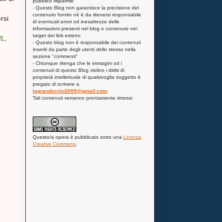
pubblico risparmio
- Questo Blog non garantisce la precisione del
contenuto fornito nè è da ritenersi responsabile
rsi
di eventuali errori od inesattezze delle
informazioni presenti nel blog o contenute nei
target dei link esterni
IL,
- Questo blog non è responsabile dei contenuti
inseriti da parte degli utenti dello stesso nella
sezione "commenti"
- Chiunque ritenga che le immagini od i
contenuti di questo Blog violino i diritti di
proprietà intellettuale di qualsivoglia soggetto è
pregato di scrivere a
lagrandecrisi2009@gmail.com
.
Tali contenuti verranno prontamente rimossi
Questo/a
opera
è pubblicato sotto una
Licenza
Creative Commons
.