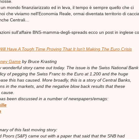
mosse.
n un mondo finanziarizzato ed in leva, il tempo è sempre quello che ci
oi che viviamo nell'Economia Reale, ormai diventata territorio di caccia
che Centrali...
mazioni sull'affaire BNS-mamma-degli-spreads ecco un post in inglese co
Will Have A Tough Time Proving That It Isn't Making The Euro Crisis
oney Game
by
Bruce Krasting
y wonderful story came out today. The issue is the Swiss National Bank
olicy of pegging the Swiss Franc to the Euro at 1.200 and the huge
ase this has caused. More broadly, this is a story of Central Banks,
ons in the markets, and the negative blow back results that these
s cause.
 has been discussed in a number of newspapers/emags:
lle
h
ary of this fast moving story:
 Poors (S&P) came out with a paper that said that the SNB had