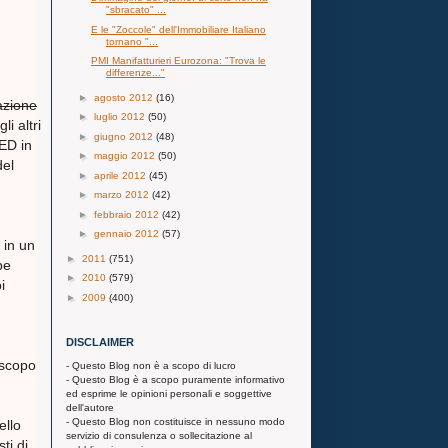
"sbracato" ...
E le "Zoccole" dell'Immobiliare Italiano
tornano "...
PMI Manifatturieri Eurozona: "Trova le
differenze..."
►
agosto 2012
(16)
azione
►
luglio 2012
(50)
i altri
►
giugno 2012
(48)
FED in
►
maggio 2012
(50)
del
►
aprile 2012
(45)
►
marzo 2012
(42)
►
febbraio 2012
(42)
►
gennaio 2012
(57)
 in un
►
2011
(751)
be
►
2010
(579)
i
►
2009
(400)
DISCLAIMER
 scopo
- Questo Blog non è a scopo di lucro
- Questo Blog è a scopo puramente informativo
ed esprime le opinioni personali e soggettive
dell'autore
- Questo Blog non costituisce in nessuno modo
ello
servizio di consulenza o sollecitazione al
ti di