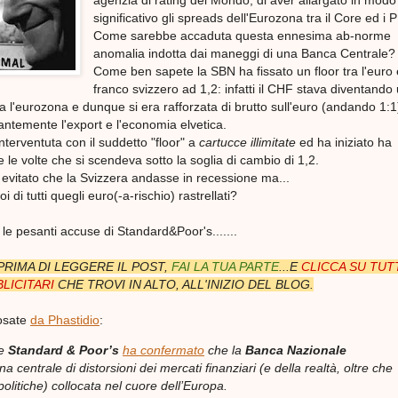
agenzia di rating del Mondo, di aver allargato in modo
significativo gli spreads dell'Eurozona tra il Core ed i 
Come sarebbe accaduta questa ennesima ab-norme
anomalia indotta dai maneggi di una Banca Centrale?
Come ben sapete la SBN ha fissato un floor tra l'euro e
franco svizzero ad 1,2: infatti il CHF stava diventando
tta l'eurozona e dunque si era rafforzata di brutto sull'euro (andando 1:1
temente l'export e l'economia elvetica.
terventuta con il suddetto "floor" a
cartucce illimitate
ed ha iniziato ha
 le volte che si scendeva sotto la soglia di cambio di 1,2.
evitato che la Svizzera andasse in recessione ma...
 di tutti quegli euro(-a-rischio) rastrellati?
e pesanti accuse di Standard&Poor's.......
RIMA DI LEGGERE IL POST,
FAI LA TUA PARTE
...E
CLICCA SU TUTT
BLICITARI
CHE TROVI IN ALTO,
ALL'INIZIO DEL BLOG.
iosate
da Phastidio
:
he
Standard & Poor’s
ha confermato
che la
Banca Nazionale
a centrale di distorsioni dei mercati finanziari (e della realtà, oltre che
 politiche) collocata nel cuore dell’Europa.