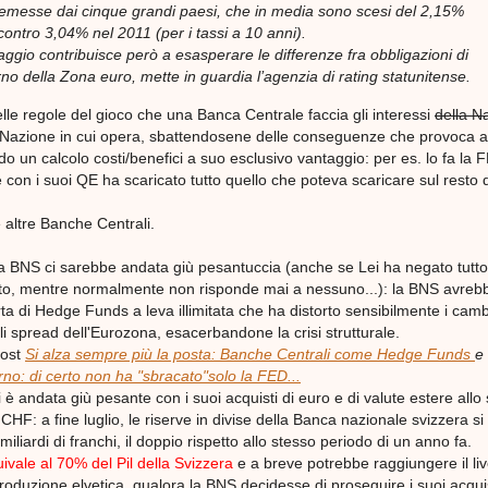
 emesse dai cinque grandi paesi, che in media sono scesi del 2,15%
contro 3,04% nel 2011 (per i tassi a 10 anni).
aggio contribuisce però a esasperare le differenze fra obbligazioni di
erno della Zona euro, mette in guardia l’agenzia di rating statunitense.
delle regole del gioco che una Banca Centrale faccia gli interessi
della N
 Nazione in cui opera, sbattendosene delle conseguenze che provoca agl
 un calcolo costi/benefici a suo esclusivo vantaggio: per es. lo fa la 
on i suoi QE ha scaricato tutto quello che poteva scaricare sul resto 
 altre Banche Centrali.
a BNS ci sarebbe andata giù pesantuccia (anche se Lei ha negato tutto
to, mentre normalmente non risponde mai a nessuno...): la BNS avreb
a di Hedge Funds a leva illimitata che ha distorto sensibilmente i camb
li spread dell'Eurozona, esacerbandone la crisi strutturale.
post
Si alza sempre più la posta: Banche Centrali come Hedge Funds
e
no: di certo non ha "sbracato"solo la FED...
 andata giù pesante con i suoi acquisti di euro e di valute estere allo
 CHF: a fine luglio, le riserve in divise della Banca nazionale svizzera si
liardi di franchi, il doppio rispetto allo stesso periodo di un anno fa.
ale al 70% del Pil della Svizzera
e a breve potrebbe raggiungere il liv
produzione elvetica, qualora la
BNS
decidesse di proseguire i suoi acquis