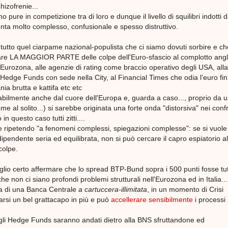
chizofrenie...
no pure in competizione tra di loro e dunque il livello di squilibri indotti d
ta molto complesso, confusionale e spesso distruttivo.
tutto quel ciarpame nazional-populista che ci siamo dovuti sorbire e ch
re LA MAGGIOR PARTE delle colpe dell'Euro-sfascio al complotto angl
Eurozona, alle agenzie di rating come braccio operativo degli USA, alla
Hedge Funds con sede nella City, al Financial Times che odia l'euro fin
ia brutta e kattifa etc etc
bilmente anche dal cuore dell'Europa e, guarda a caso..., proprio da 
e al solito...) si sarebbe originata una forte onda "distorsiva" nei confr
n questo caso tutti zitti....
ipetendo "a fenomeni complessi, spiegazioni complesse": se si vuole
ipendente seria ed equilibrata, non si può cercare il capro espiatorio a
colpe.
lio certo affermare che lo spread BTP-Bund sopra i 500 punti fosse tu
e non ci siano profondi problemi strutturali nell'Eurozona ed in Italia...
la di una Banca Centrale
a cartuccera-illimitata
, in un momento di Crisi
arsi un bel grattacapo in più e può
accellerare sensibilmente
i processi 
 gli Hedge Funds saranno andati dietro alla BNS sfruttandone ed