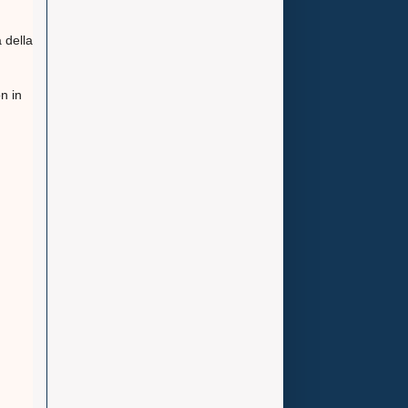
 della
n in