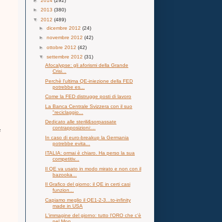
►
2014
(292)
►
2013
(380)
▼
2012
(489)
►
dicembre 2012
(24)
►
novembre 2012
(42)
►
ottobre 2012
(42)
▼
settembre 2012
(31)
Afocalypse: gli aforismi della Grande
Crisi...
Perchè l'ultima QE-iniezione della FED
potrebbe es...
Come la FED distrugge posti di lavoro
La Banca Centrale Svizzera con il suo
"reciclaggio...
Dedicato alle sterili&sorpassate
contrapposizioni:...
i
In caso di euro-breakup la Germania
potrebbe evita...
ITALIA: ormai è chiaro. Ha perso la sua
competitiv...
Il QE va usato in modo mirato e non con il
bazooka...
Il Grafico del giorno: il QE in certi casi
funzion...
Capiamo meglio il QE1-2-3...to-infinity
made in USA
L'immagine del giorno: tutto l'ORO che c'è
nel Mon...