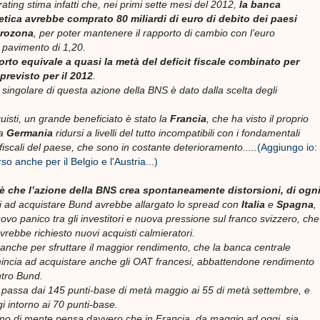
rating stima infatti che, nei primi sette mesi del 2012,
la banca
etica avrebbe comprato 80 miliardi di euro di debito dei paesi
urozona
, per poter mantenere il rapporto di cambio con l’euro
l pavimento di 1,20.
rto equivale a quasi la metà del deficit fiscale combinato per
previsto per il 2012
.
 singolare di questa azione della BNS è dato dalla scelta degli
uisti, un grande beneficiato è stato la
Francia
, che ha visto il proprio
la
Germania
ridursi a livelli del tutto incompatibili con i fondamentali
iscali del paese, che sono in costante deterioramento.....
(Aggiungo io:
so anche per il Belgio e l'Austria...)
 è che l’azione della BNS crea spontaneamente distorsioni, di ogn
rsi ad acquistare Bund avrebbe allargato lo spread con
Italia
e
Spagna
,
vo panico tra gli investitori e nuova pressione sul franco svizzero, che
vrebbe richiesto nuovi acquisti calmieratori.
 anche per sfruttare il maggior rendimento, che la banca centrale
incia ad acquistare anche gli OAT francesi, abbattendone rendimento
tro Bund.
 passa dai 145 punti-base di metà maggio ai 55 di metà settembre, e
i intorno ai 70 punti-base.
o di mente pensa davvero che in Francia, da maggio ad oggi, sia