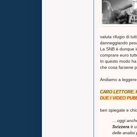
valuta rifugio di tu
danneggiando pesan
La SNB è dunque in
comprare euro tutte
In questo modo ha 
che cosa farsene poi
Andiamo a leggere l
CARO LETTORE, P
DUE I VIDEO PUB
ben spiegate e ch
....oggi anc
Svizzera
è un
delle analisi