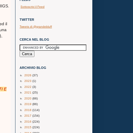
PIIGS.
Sottoscrivi il Feed
TWITTER
d il
Tweets di @grandebluff
 una
),
CERCA NEL BLOG
ARCHIVIO BLOG
►
2026
(37)
►
2023
(1)
►
2022
(3)
I E
►
2021
(25)
►
2020
(66)
►
2019
(86)
►
2018
(114)
►
2017
(154)
►
2016
(224)
►
2015
(224)