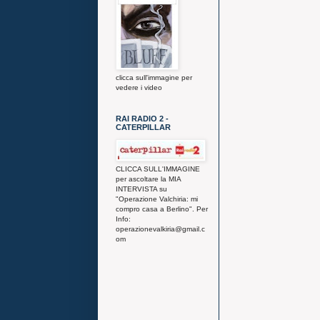
clicca sull'immagine per
vedere i video
RAI RADIO 2 -
CATERPILLAR
CLICCA SULL'IMMAGINE
per ascoltare la MIA
INTERVISTA su
"Operazione Valchiria: mi
compro casa a Berlino". Per
Info:
operazionevalkiria@gmail.c
om