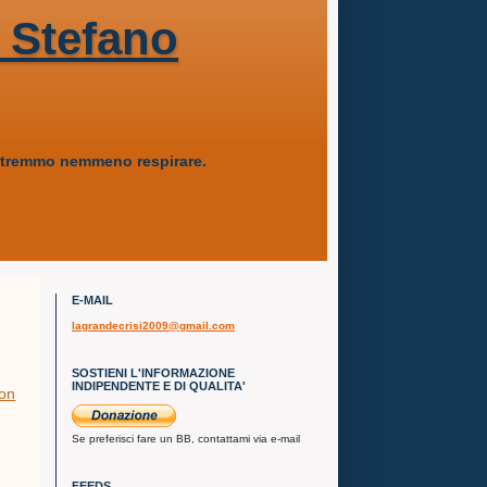
 Stefano
 potremmo nemmeno respirare.
E-MAIL
lagrandecrisi2009@gmail.com
SOSTIENI L'INFORMAZIONE
INDIPENDENTE E DI QUALITA'
non
Se preferisci fare un BB, contattami via e-mail
FEEDS