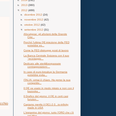
►
2014
(292)
►
2013
(380)
▼
2012
(489)
►
dicembre 2012
(24)
►
novembre 2012
(42)
►
ottobre 2012
(42)
▼
settembre 2012
(31)
Afocalypse: gli aforismi della Grande
Crisi...
Perchè l'ultima QE-iniezione della FED
potrebbe es...
Come la FED distrugge posti di lavoro
La Banca Centrale Svizzera con il suo
"reciclaggio...
Dedicato alle sterili&sorpassate
contrapposizioni:...
In caso di euro-breakup la Germania
potrebbe evita...
ITALIA: ormai è chiaro. Ha perso la sua
competitiv...
Il QE va usato in modo mirato e non con il
bazooka...
Il Grafico del giorno: il QE in certi casi
funzion...
ecchio
Capiamo meglio il QE1-2-3...to-infinity
made in USA
L'immagine del giorno: tutto l'ORO che c'è
nel Mon...