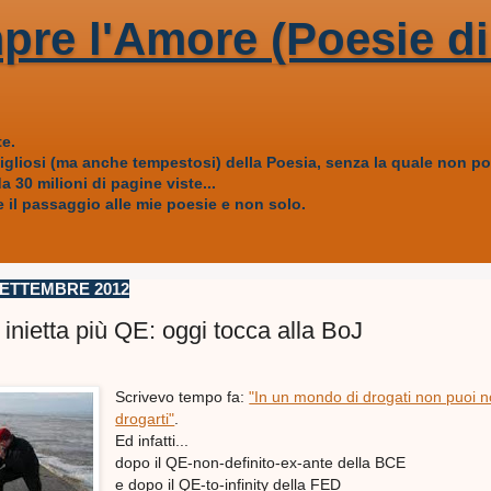
pre l'Amore (Poesie di
e.
vigliosi (ma anche tempestosi) della Poesia, senza la quale non
 30 milioni di pagine viste...
 il passaggio alle mie poesie e non solo.
SETTEMBRE 2012
 inietta più QE: oggi tocca alla BoJ
Scrivevo tempo fa:
"In un mondo di drogati non puoi 
drogarti"
.
Ed infatti...
dopo il QE-non-definito-ex-ante della BCE
e dopo il QE-to-infinity della FED