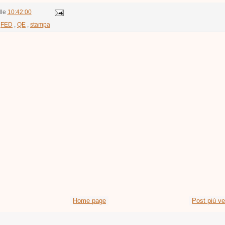
lle
10:42:00
,
FED
,
QE
,
stampa
Home page
Post più v