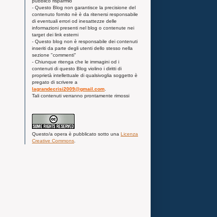
pubblico risparmio
- Questo Blog non garantisce la precisione del
contenuto fornito nè è da ritenersi responsabile
di eventuali errori od inesattezze delle
informazioni presenti nel blog o contenute nei
target dei link esterni
- Questo blog non è responsabile dei contenuti
inseriti da parte degli utenti dello stesso nella
sezione "commenti"
- Chiunque ritenga che le immagini od i
contenuti di questo Blog violino i diritti di
proprietà intellettuale di qualsivoglia soggetto è
pregato di scrivere a
lagrandecrisi2009@gmail.com
.
Tali contenuti verranno prontamente rimossi
Questo/a
opera
è pubblicato sotto una
Licenza
Creative Commons
.