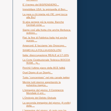
E' il tempo del BISPENSIERO...
Immobiliare USA: la spintarella di Ben...
La gara a chi inietta più QE: oggi tocca
alla BoJ
Si alza sempre più la posta: Banche
Centrali come ...
Siamo così alla frutta che anche Berlusca-
redivivo...
Fiat: la fine di Fabbrica Italia (ed anche
questo ...
Amarcord: E facciamo 'sto Oroscopo...
SIAMO ALLA FOLLIA ASSOLUTA!
Italia: disoccupazione REALE al 17-18%
La Corte Costituzionale Tedesca BOCCIA
l'ESM... (s...
Perchè l'ultimo piano della BCE fallirà
Quel Drago di un Draghi...
Tutto "concentrato" nel mio canale twitter
Mentre tutti stanno aspettando la
polverina magica...
L'immagine del giorno: Il Commercio
Mondiale è ent...
L'Orologio del Debito Globale
La seconda immagine del giorno: (il crollo)
della ...
L'immagine del giorno: di certo non ha