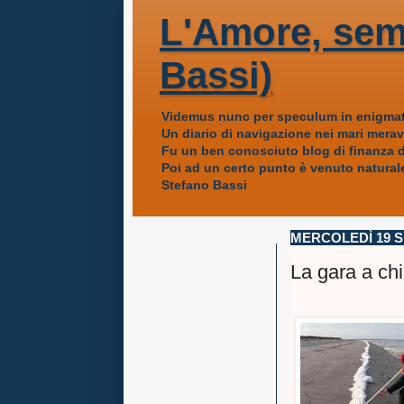
L'Amore, sem
Bassi)
Videmus nunc per speculum in enigmat
Un diario di navigazione nei mari mera
Fu un ben conosciuto blog di finanza da
Poi ad un certo punto è venuto naturale
Stefano Bassi
MERCOLEDÌ 19 
La gara a chi