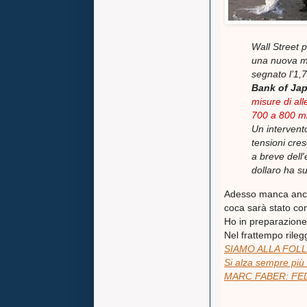
Wall Street p
una nuova ma
segnato l’1,
Bank of Ja
misure di al
700 a 800 mili
Un intervent
tensioni cre
a breve dell
dollaro ha s
Adesso manca ancor
coca sarà stato com
Ho in preparazione
Nel frattempo rileg
SIAMO ALLA FOLL
Si alza sempre più
MARC FABER: FE