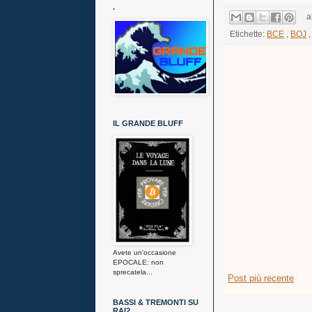
.
a
Etichette:
BCE
,
BOJ
IL GRANDE BLUFF
Avete un'occasione
EPOCALE: non
sprecatela...
Post più recente
BASSI & TREMONTI SU
RAI2