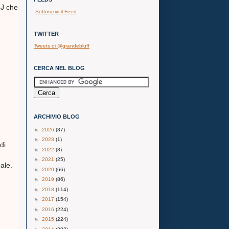
oJ che
Sottoscrivi il Feed
TWITTER
Tweets di @grandebluff
CERCA NEL BLOG
ARCHIVIO BLOG
►
2026
(37)
►
2023
(1)
di
►
2022
(3)
►
2021
(25)
ale.
►
2020
(66)
►
2019
(86)
►
2018
(114)
►
2017
(154)
►
2016
(224)
►
2015
(224)