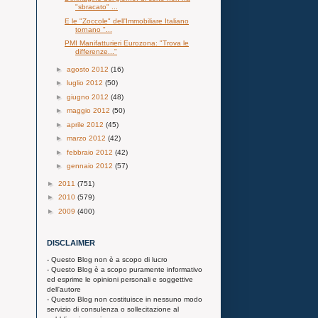
"sbracato" ...
E le "Zoccole" dell'Immobiliare Italiano
tornano "...
PMI Manifatturieri Eurozona: "Trova le
differenze..."
►
agosto 2012
(16)
►
luglio 2012
(50)
►
giugno 2012
(48)
►
maggio 2012
(50)
►
aprile 2012
(45)
►
marzo 2012
(42)
►
febbraio 2012
(42)
►
gennaio 2012
(57)
►
2011
(751)
►
2010
(579)
►
2009
(400)
DISCLAIMER
- Questo Blog non è a scopo di lucro
- Questo Blog è a scopo puramente informativo
ed esprime le opinioni personali e soggettive
dell'autore
- Questo Blog non costituisce in nessuno modo
servizio di consulenza o sollecitazione al