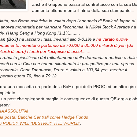
anche il Giappone passa al contrattacco con la sua B
aumenta ulteriormente il ritmo della sua stampante...
iatta, ma Borse asiatiche in volata dopo l’annuncio di Bank of Japan di
novra monetaria per rilanciare l’economia. Il Nikkei Stock Average ha
7%, l’Hang Seng a Hong Kong l’1,1%.........
pan (BoJ)
ha lasciato i tassi invariati allo 0-0,1% e
ha varato nuove
lentamento monetario portando da 70.000 a 80.000 miliardi di yen (da
ardi di euro) i fondi per l'acquisto di asset.......
o robusto giustificato dal rallentamento della domanda mondiale e dalle
scenti con la Cina che hanno allontanato le prospettive per una ripresa
'economia. Dopo l’annuncio, l'euro è volato a 103,34 yen, mentre il
uperato quota 79, fino a 79,12.
a una mossetta da parte della BoE e poi della PBOC ed un altro giro 
pletato....
 un post che spiegherà meglio le conseguenze di questa QE-orgia glob
getevi
IA ASSOLUTA!
 la posta: Banche Centrali come Hedge Funds
D POLICY WILL 'DESTROY THE WORLD'
.