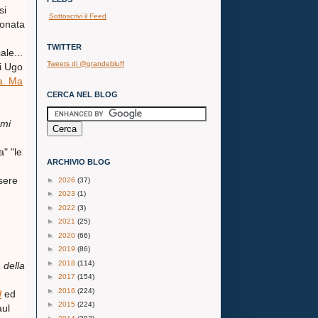
si
Sottoscrivi il Feed
ponata
TWITTER
ale...
Tweets di @grandebluff
di Ugo
a. Ma
CERCA NEL BLOG
emi
a" "le
ARCHIVIO BLOG
sere
►
2026
(37)
►
2023
(1)
►
2022
(3)
►
2021
(25)
►
2020
(66)
►
2019
(86)
►
2018
(114)
 della
►
2017
(154)
►
2016
(224)
d
ed
►
2015
(224)
aul