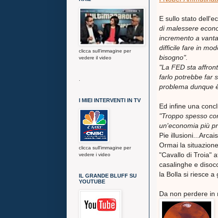
E sullo stato dell'
di malessere econ
incremento a vanta
difficile fare in 
clicca sull'immagine per
bisogno".
vedere il video
"La FED sta affron
farlo potrebbe far s
.
problema dunque è 
I MIEI INTERVENTI IN TV
Ed infine una concl
"Troppo spesso conf
un'economia più pro
Pie illusioni...Arcais
Ormai la situazione
clicca sull'immagine per
"Cavallo di Troia" a
vedere i video
casalinghe e disocc
la Bolla si riesce 
IL GRANDE BLUFF SU
YOUTUBE
Da non perdere in m