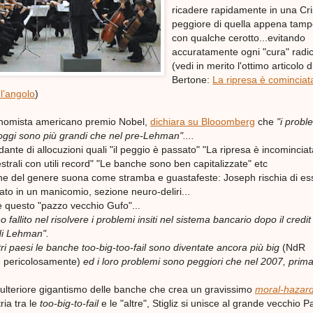
ricadere rapidamente in una Cri
peggiore di quella appena tam
con qualche cerotto...evitando
accuratamente ogni "cura" radic
(vedi in merito l'ottimo articolo 
Bertone
:
La ripresa è cominciat
 l’angolo
)
onomista americano premio Nobel,
dichiara su Blooomberg
che
"i probl
ggi sono più grandi che nel pre-Lehman"....
ante di allocuzioni quali "il peggio è passato" "La ripresa è incominciat
trali con utili record" "Le banche sono ben capitalizzate" etc
one del genere suona come stramba e guastafeste: Joseph rischia di es
to in un manicomio, sezione neuro-deliri...
 questo "pazzo vecchio Gufo"...
no fallito nel risolvere i problemi insiti nel sistema bancario dopo il credit
di Lehman".
tri paesi le banche too-big-too-fail sono diventate ancora più big
(NdR
 pericolosamente)
ed i loro problemi sono peggiori che nel 2007, prima
ll'ulteriore gigantismo delle banche che crea un gravissimo
moral-hazar
ia tra le
too-big-to-fail
e le "altre", Stigliz si unisce al grande vecchio P