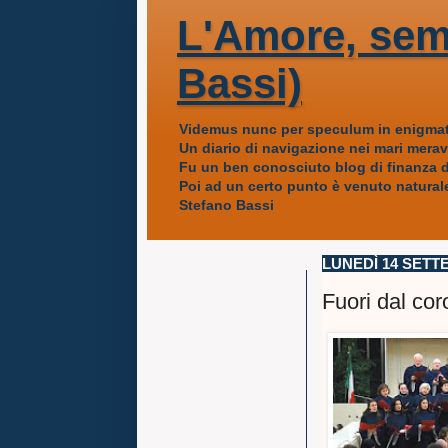
L'Amore, sem
Bassi)
Videmus nunc per speculum in enigmat
Un diario di navigazione nei mari mera
Fu un ben conosciuto blog di finanza da
Poi ad un certo punto è venuto naturale
Stefano Bassi
LUNEDÌ 14 SETT
Fuori dal cor