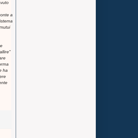
avuto
ronte a
sistema
 mutui
re
llire"
are
forma
le ha
sere
dente