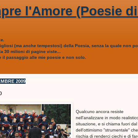
pre l'Amore (Poesie di
e.
vigliosi (ma anche tempestosi) della Poesia, senza la quale non
 30 milioni di pagine viste...
 il passaggio alle mie poesie e non solo.
EMBRE 2009
o
Qualcuno ancora resiste
nell'analizzare in modo realistic
situazione, e si chiama fuori dal
dell'ottimismo "strumentale" che
rischia di renderci ciechi e di far