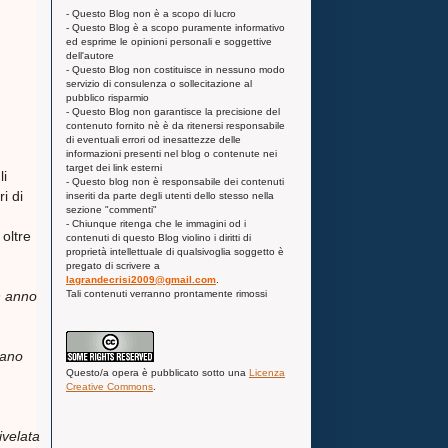
- Questo Blog non è a scopo di lucro
- Questo Blog è a scopo puramente informativo
ed esprime le opinioni personali e soggettive
dell'autore
- Questo Blog non costituisce in nessuno modo
servizio di consulenza o sollecitazione al
pubblico risparmio
- Questo Blog non garantisce la precisione del
contenuto fornito nè è da ritenersi responsabile
di eventuali errori od inesattezze delle
informazioni presenti nel blog o contenute nei
target dei link esterni
li
- Questo blog non è responsabile dei contenuti
i di
inseriti da parte degli utenti dello stesso nella
sezione "commenti"
- Chiunque ritenga che le immagini od i
oltre
contenuti di questo Blog violino i diritti di
proprietà intellettuale di qualsivoglia soggetto è
pregato di scrivere a
lagrandecrisi2009@gmail.com
.
Tali contenuti verranno prontamente rimossi
n anno
rano
Questo/a
opera
è pubblicato sotto una
Licenza
Creative Commons
.
ivelata