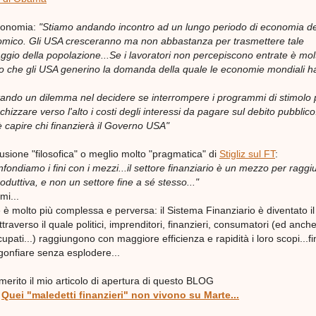
economia:
"Stiamo andando incontro ad un lungo periodo di economia d
omico. Gli USA cresceranno ma non abbastanza per trasmettere tale
ggio della popolazione...Se i lavoratori non percepiscono entrate è mol
modo che gli USA generino la domanda della quale le economie mondiali 
tando un dilemma nel decidere se interrompere i programmi di stimolo
chizzare verso l'alto i costi degli interessi da pagare sul debito pubblico.
capire chi finanzierà il Governo USA"
usione "filosofica" o meglio molto "pragmatica" di
Stigliz sul FT
:
ondiamo i fini con i mezzi...il settore finanziario è un mezzo per ragg
duttiva, e non un settore fine a sé stesso..."
mi...
 è molto più complessa e perversa: il Sistema Finanziario è diventato il
ttraverso il quale politici, imprenditori, finanzieri, consumatori (ed anch
upati...) raggiungono con maggiore efficienza e rapidità i loro scopi...f
a gonfiare senza esplodere...
erito il mio articolo di apertura di questo BLOG
Quei "maledetti finanzieri" non vivono su Marte...