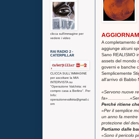
AGGIORNAM
clicca sull'immagine per
vedere i video
A completamento del
aggiunge alcuni spu
RAI RADIO 2 -
Sano REALISMO impar
CATERPILLAR
assets del mondo c
governi e banche c
Semplicemente Stig
CLICCA SULL'IMMAGINE
per ascoltare la MIA
all'arrivo di Babbo 
INTERVISTA su
"Operazione Valchiria: mi
compro casa a Berlino". Per
«
Servono nuove rego
Info:
fa»
..................
«Sem
operazionevalkiria@gmail.c
Perché ritiene ch
om
«Per il semplice m
un anno fa mentre 
protezione del denar
Partiamo dalle ba
«Sono il pericolo pi