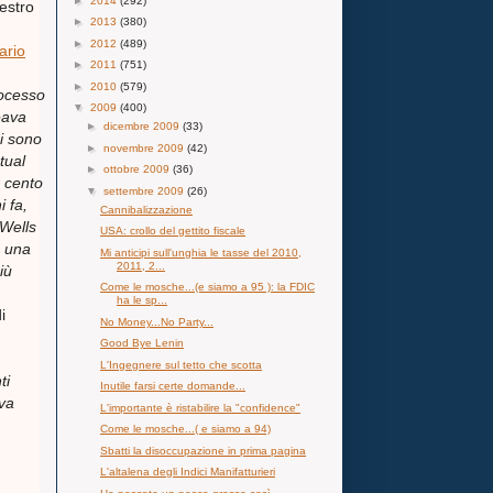
►
2014
(292)
estro
►
2013
(380)
►
2012
(489)
ario
►
2011
(751)
►
2010
(579)
rocesso
▼
2009
(400)
eava
►
dicembre 2009
(33)
si sono
►
novembre 2009
(42)
tual
►
ottobre 2009
(36)
r cento
▼
settembre 2009
(26)
 fa,
Cannibalizzazione
 Wells
USA: crollo del gettito fiscale
, una
Mi anticipi sull'unghia le tasse del 2010,
2011, 2...
iù
Come le mosche...(e siamo a 95 ): la FDIC
ha le sp...
i
No Money...No Party...
Good Bye Lenin
L'Ingegnere sul tetto che scotta
ti
Inutile farsi certe domande...
 va
L'importante è ristabilire la "confidence"
Come le mosche...( e siamo a 94)
Sbatti la disoccupazione in prima pagina
L'altalena degli Indici Manifatturieri