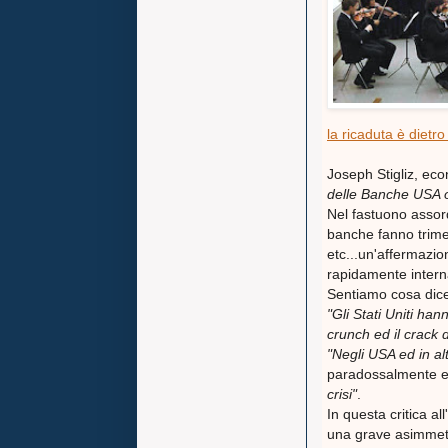
la ricaduta è dietro
Joseph Stigliz, ec
delle Banche USA o
Nel fastuono assord
banche fanno trimes
etc...un'affermazi
rapidamente interna
Sentiamo cosa dice
"Gli Stati Uniti han
crunch ed il crack 
"Negli USA ed in al
paradossalmente e
crisi"
.
In questa critica a
una grave asimmetr