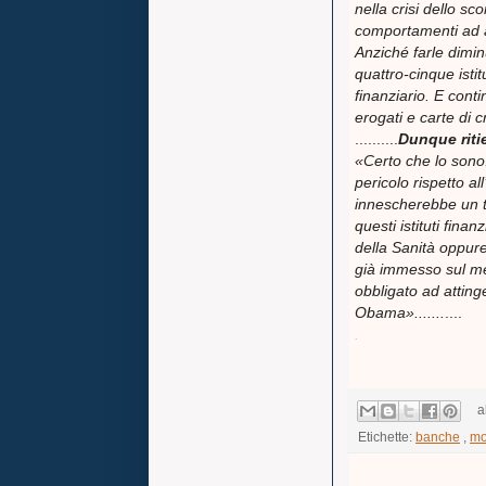
nella crisi dello sc
comportamenti ad a
Anziché farle dimi
quattro-cinque istit
finanziario. E con
erogati e carte di 
..........
Dunque riti
«Certo che lo sono
pericolo rispetto a
innescherebbe un t
questi istituti fina
della Sanità oppure
già immesso sul mer
obbligato ad attinge
Obama».......
....
.
a
Etichette:
banche
,
mo