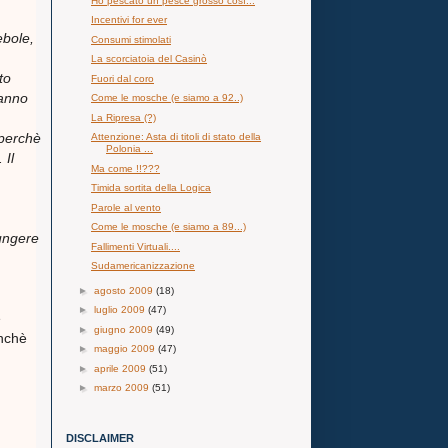
Ho pescato un pesce grosso così...
Incentivi for ever
ebole,
Consumi stimolati
La scorciatoia del Casinò
to
Fuori dal coro
hanno
Come le mosche (e siamo a 92..)
La Ripresa (?)
 perchè
Attenzione: Asta di titoli di stato della
Polonia ...
 Il
Ma come !!???
Timida sortita della Logica
Parole al vento
Come le mosche (e siamo a 89...)
iungere
Fallimenti Virtuali....
Sudamericanizzazione
►
agosto 2009
(18)
►
luglio 2009
(47)
e
►
giugno 2009
(49)
inchè
►
maggio 2009
(47)
►
aprile 2009
(51)
►
marzo 2009
(51)
DISCLAIMER