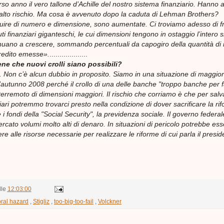
orso anno il vero tallone d’Achille del nostro sistema finanziario. Hanno 
lto rischio. Ma cosa è avvenuto dopo la caduta di Lehman Brothers?
nuire di numero e dimensione, sono aumentate. Ci troviamo adesso di f
uti finanziari giganteschi, le cui dimensioni tengono in ostaggio l’intero 
tinuano a crescere, sommando percentuali da capogiro della quantità di
credito emesse».
...................
ene che nuovi crolli siano possibili?
. Non c’è alcun dubbio in proposito. Siamo in una situazione di maggio
ll’autunno 2008 perché il crollo di una delle banche "troppo banche per fa
erremoto di dimensioni maggiori. Il rischio che corriamo è che per salv
nziari potremmo trovarci presto nella condizione di dover sacrificare la ri
 i fondi della "Social Security", la previdenza sociale. Il governo federa
cato volumi molto alti di denaro. In situazioni di pericolo potrebbe es
re alle risorse necessarie per realizzare le riforme di cui parla il presi
lle
12:03:00
ral hazard
,
Stigliz
,
too-big-too-fail
,
Volckner