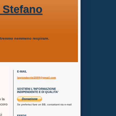
 Stefano
 potremmo nemmeno respirare.
E-MAIL
lagrandecrisi2009@gmail.com
SOSTIENI L'INFORMAZIONE
INDIPENDENTE E DI QUALITA'
o la
 coro
Se preferisci fare un BB, contattami via e-mail
ci
FEEDS