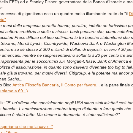
della FED) ed a Stanley Fisher, governatore della Banca d'Israele e ma
ke.
processo di gigantismo ecco un quadro molto illuminante tratto da "il
Di
ria"
:
que mesi della tempesta perfetta hanno, peraltro, indotto un fortissimo p
el settore creditizio a stelle e strisce, basti pensare che, come sottolin
sociated Press diffuso nel fine settimana le tre banche statunitensi che 
ar Stearns, Merrill Lynch, Countrywide, Wachovia Bank e Washington Mu
ntrare su sé stesse 2.300 miliardi di dollari di depositi, ovvero il 30 pe
i americani, mentre ne rappresentavano soltanto il 20 per cento tre anni
 rappresenta per le soccorritrici J.P. Morgan-Chase, Bank of America e
lizza di assicurazione, in quanto sono davvero diventate too big to fail
ale già si trovano, per motivi diversi, Citigroup, e la potente ma ancor p
an Sachs...
io Blog
Antica Filosofia Bancaria
,
Il Conto per favore...
e la parte finale d
siamo a 69...)
liz:
"E' un'offesa che specialmente negli USA siano stati iniettati così tan
le banche. L'amminstrazione sembra troppo riluttante a fare quello che
ualcosa è stato fatto. Ma rimane la domanda: è stato sufficiente?".
:
o speriamo che me la cavo..."
i di Obama