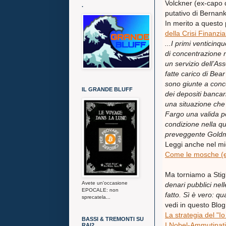
Volckner (ex-capo 
.
putativo di Bernan
In merito a questo 
della Crisi Finanzia
...I primi venticin
di concentrazione n
un servizio dell’As
fatte carico di Be
sono giunte a conce
IL GRANDE BLUFF
dei depositi bancar
una situazione che
Fargo una valida po
condizione nella qu
preveggente Goldm
Leggi anche nel m
Come le mosche (e 
Ma torniamo a Stig
Avete un'occasione
denari pubblici nel
EPOCALE: non
fatto. Sì è vero: q
sprecatela...
vedi in questo Blog
La strategia del "I
BASSI & TREMONTI SU
I Nobel-Ammutinat
RAI2