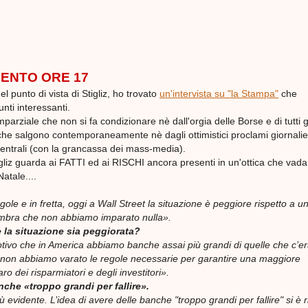
ENTO ORE 17
 punto di vista di Stigliz, ho trovato
un'intervista su "la Stampa"
che
nti interessanti.
ziale che non si fa condizionare nè dall'orgia delle Borse e di tutti g
he salgono contemporaneamente nè dagli ottimistici proclami giornalier
entrali (con la grancassa dei mass-media).
liz guarda ai FATTI ed ai RISCHI ancora presenti in un'ottica che vada 
Natale....
le e in fretta, oggi a Wall Street la situazione è peggiore rispetto a u
bra che non abbiamo imparato nulla».
e la situazione sia peggiorata?
otivo che in America abbiamo banche assai più grandi di quelle che c’e
non abbiamo varato le regole necessarie per garantire una maggiore
o dei risparmiatori e degli investitori».
nche «troppo grandi per fallire».
ù evidente. L’idea di avere delle banche "troppo grandi per fallire" si è r