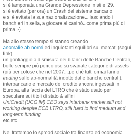
si è tamponata una Grande Depressione in stile '29,
si è evitato (per ora) un Crash del sistema bancario
e si è evitata la sua nazionalizzazione....lasciando i
banchieri in sella, a giocare al casinò...come prima più di
prima ;-)
Ma allo stesso tempo si stanno creando
anomalie ab-normi
ed inquietanti squilibri sui mercati (segui
link)
un gonfiaggio a dismisura dei bilanci delle Banche Centrali,
bolle sempre più pericolose su svariate categorie di assets
(più pericolose che nel 2007....perchè tutti ormai fanno
trading
sulle ab-normalità indotte dalle banche centrali),
interbancario e mercato del credito ancora ingessati in
Europa, alla faccia del LTRO che è stato usato per
speculare sui titoli di stato & affini
UniCredit (UCG IM) CEO says interbank market still not
working despite ECB LTRO, still hard to find medium and
long-term funding
etc etc
Nel frattempo lo spread sociale tra finanza ed economia