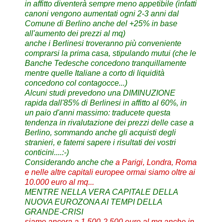
in affitto diventerà sempre meno appetibile (infatti
canoni vengono aumentati ogni 2-3 anni dal
Comune di Berlino anche del +25% in base
all'aumento dei prezzi al mq)
anche i Berlinesi troveranno più conveniente
comprarsi la prima casa, stipulando mutui (che le
Banche Tedesche concedono tranquillamente
mentre quelle Italiane a corto di liquidità
concedono col contagocce...)
Alcuni studi prevedono una DIMINUZIONE
rapida dall'85% di Berlinesi in affitto al 60%, in
un paio d'anni massimo: traducete questa
tendenza in rivalutazione dei prezzi delle case a
Berlino, sommando anche gli acquisti degli
stranieri, e fatemi sapere i risultati dei vostri
conticini....:-)
Considerando anche che
a Parigi, Londra, Roma
e nelle altre capitali europee ormai siamo oltre ai
10.000 euro al mq...
MENTRE NELLA VERA CAPITALE DELLA
NUOVA EUROZONA AI TEMPI DELLA
GRANDE-CRISI
siamo ancora a 1.500-2.500 euro al mq anche in