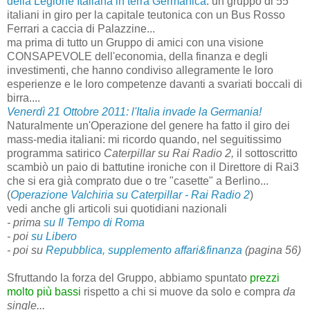
della Legione Italiana in terra Germanica
: un gruppo di 55
italiani in giro per la capitale teutonica con un Bus Rosso
Ferrari a caccia di Palazzine...
ma prima di tutto un Gruppo di amici con una visione
CONSAPEVOLE dell'economia, della finanza e degli
investimenti, che hanno condiviso allegramente le loro
esperienze e le loro competenze davanti a svariati boccali di
birra....
Venerdì 21 Ottobre 2011: l'Italia invade la Germania!
Naturalmente un'Operazione del genere ha fatto il giro dei
mass-media italiani: mi ricordo quando, nel seguitissimo
programma satirico
Caterpillar su Rai Radio 2,
il sottoscritto
scambiò un paio di battutine ironiche con il Direttore di Rai3
che si era già comprato due o tre "casette" a Berlino...
(
Operazione Valchiria su Caterpillar - Rai Radio 2
)
vedi anche gli articoli sui quotidiani nazionali
- prima
su Il Tempo di Roma
- poi
su
Libero
- poi su
Repubblica, supplemento affari&finanza
(pagina 56)
Sfruttando la forza del Gruppo, abbiamo spuntato
prezzi
molto più bassi
rispetto a chi si muove da solo e compra
da
single...