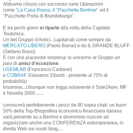
Abbiamo chiuso con successo varie
Operazioni
come
"La Casa Rossa
,
il "Pacchetto Berliner"
ed il
"Pacchetto Porta di Brandeburgo".
E tra pochi giorni
si riparte
alla volta della Capitale
Teutonica.
Un bel Gruppo d'Amici...capitanati come sempre da
MERCATO LIBERO
(Paolo Barrai) e da IL GRANDE BLUFF
(Stefano Bassi)
E con una piacevole sorpresa: si uniranno al Gruppo un
paio di
amici d'eccezione
USEMLAB
(Francesco Carbone)
e
COBRAF
(Giovanni Zibordi - presente al 70% di
probabilità)
Insomma...chiunque non legga solamente il Sole24ore, MF
e Novella 2000.......
conoscerà perfettamente
i pezzi da 90
sopra citati: un buon
50% della Top-Blogosfera economico-finanziaria italiana
sarà presente su a Berlino e dovremmo riuscire ad
organizzare anche una CONFERENZA estemporanea, in
diretta Web sui nostri blog....