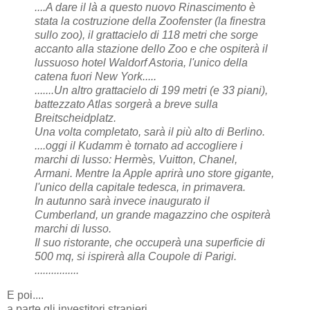
....A dare il là a questo nuovo Rinascimento è
stata la costruzione della Zoofenster (la finestra
sullo zoo), il grattacielo di 118 metri che sorge
accanto alla stazione dello Zoo e che ospiterà il
lussuoso hotel Waldorf Astoria, l'unico della
catena fuori New York.....
.......Un altro grattacielo di 199 metri (e 33 piani),
battezzato Atlas sorgerà a breve sulla
Breitscheidplatz.
Una volta completato, sarà il più alto di Berlino.
....oggi il Kudamm è tornato ad accogliere i
marchi di lusso: Hermès, Vuitton, Chanel,
Armani. Mentre la Apple aprirà uno store gigante,
l'unico della capitale tedesca, in primavera.
In autunno sarà invece inaugurato il
Cumberland, un grande magazzino che ospiterà
marchi di lusso.
Il suo ristorante, che occuperà una superficie di
500 mq, si ispirerà alla Coupole di Parigi.
................
E poi....
a parte gli investitori stranieri...