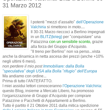
31 Marzo 2012
I potenti "mezzi d'assalto"
dell'Operazione
Valchiria
si rimettono in moto....
Il 30-31 Marzo rieccoci a Berlino impegnati
in un
BLITZ(krieg)
per "conquistare" una
Palazzina
con un sensibile sconto,
grazie
alla forza del Gruppo d'Acquisto.
"Il treno per Berlino" non va perso...vista
anche la dinamica in netta ascesa dei prezzi (anche +10%
negli ultimi 6 mesi).
non perdere il mio post
Immobiliare: dalla Bolla
"speculativa" degli USA alla Bolla "rifugio" dell'Europa
Ma andiamo con ordine...
Prima di tutto l'ANTEFATTO.
I miei assidui lettori conosceranno
l'Operazione Valchiria:
questo Blog, insieme a Mercato Libero, ha promosso
l'organizzazione di Gruppi d'Acquisto per comprare
Palazzine o Pacchetti di Appartamenti a Berlino.
Tutto è partito il 21 Ottobre 2011 dalla mitica spedizione