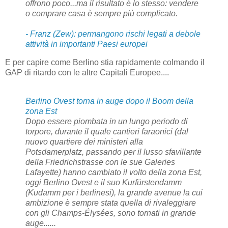
offrono poco...ma il risultato è lo stesso: vendere
o comprare casa è sempre più complicato.
- Franz (Zew): permangono rischi legati a debole
attività in importanti Paesi europei
E per capire come Berlino stia rapidamente colmando il
GAP di ritardo con le altre Capitali Europee....
Berlino
Ovest torna in auge dopo il Boom della
zona Est
Dopo essere piombata in un
lungo periodo
di
torpore
, durante il quale cantieri faraonici (dal
nuovo quartiere dei ministeri alla
Potsdamerplatz, passando per il lusso sfavillante
della Friedrichstrasse con le sue Galeries
Lafayette) hanno cambiato il volto della zona Est,
oggi Berlino Ovest e il suo Kurfürstendamm
(Kudamm per i berlinesi), la grande avenue la cui
ambizione è sempre stata quella di rivaleggiare
con gli Champs-Élysées, sono tornati in grande
auge......