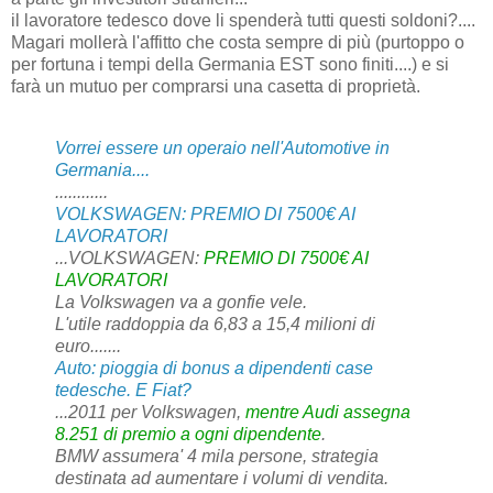
il lavoratore tedesco dove li spenderà tutti questi soldoni?....
Magari mollerà l'affitto che costa sempre di più (purtoppo o
per fortuna i tempi della Germania EST sono finiti....) e si
farà un mutuo per comprarsi una casetta di proprietà.
Vorrei essere un operaio nell'Automotive in
Germania....
............
VOLKSWAGEN
: PREMIO DI 7500€ AI
LAVORATORI
...
VOLKSWAGEN
:
PREMIO DI 7500€ AI
LAVORATORI
La
Volkswagen
va a gonfie vele.
L'utile raddoppia da 6,83 a 15,4 milioni di
euro.......
Auto: pioggia di bonus a dipendenti case
tedesche. E Fiat?
...2011 per
Volkswagen
,
mentre Audi assegna
8.251 di premio a ogni dipendente
.
BMW assumera' 4 mila persone, strategia
destinata ad aumentare i volumi di vendita.