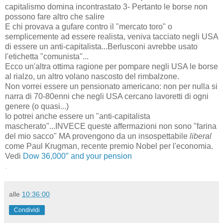
capitalismo domina incontrastato 3- Pertanto le borse non
possono fare altro che salire
E chi provava a gufare contro il "mercato toro" o
semplicemente ad essere realista, veniva tacciato negli USA
di essere un anti-capitalista...Berlusconi avrebbe usato
l'etichetta "comunista"...
Ecco un'altra ottima ragione per pompare negli USA le borse
al rialzo, un altro volano nascosto del rimbalzone.
Non vorrei essere un pensionato americano: non per nulla si
narra di 70-80enni che negli USA cercano lavoretti di ogni
genere (o quasi...)
Io potrei anche essere un "anti-capitalista
mascherato"...INVECE queste affermazioni non sono "farina
del mio sacco" MA provengono da un insospettabile
liberal
come Paul Krugman, recente premio Nobel per l'economia.
Vedi
Dow 36,000″ and your pension
.
alle
10:36:00
Condividi