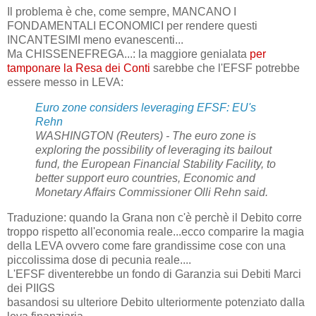
Il problema è che, come sempre, MANCANO I
FONDAMENTALI ECONOMICI per rendere questi
INCANTESIMI meno evanescenti...
Ma CHISSENEFREGA...: la maggiore genialata
per
tamponare la Resa dei Conti
sarebbe che l'EFSF potrebbe
essere messo in LEVA:
Euro zone considers leveraging EFSF: EU's
Rehn
WASHINGTON (Reuters) - The euro zone is
exploring the possibility of leveraging its bailout
fund, the European Financial Stability Facility, to
better support euro countries, Economic and
Monetary Affairs Commissioner Olli Rehn said.
Traduzione: quando la Grana non c'è perchè il Debito corre
troppo rispetto all'economia reale...ecco comparire la magia
della LEVA ovvero come fare grandissime cose con una
piccolissima dose di pecunia reale....
L'EFSF diventerebbe un fondo di Garanzia sui Debiti Marci
dei PIIGS
basandosi su ulteriore Debito ulteriormente potenziato dalla