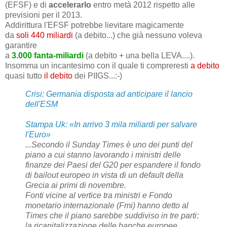
(EFSF) e di
accelerarlo
entro metà 2012 rispetto alle
previsioni per il 2013.
Addirittura l'EFSF potrebbe lievitare magicamente
da
soli 440 miliardi
(a debito...) che già nessuno voleva
garantire
a
3.000 fanta-miliardi
(a debito + una bella LEVA....).
Insomma un incantesimo con il quale ti compreresti
a debito
quasi tutto
il debito
dei PIIGS...:-)
Crisi: Germania disposta ad anticipare il lancio
dell'ESM
Stampa Uk: «In arrivo 3 mila miliardi per salvare
l'Euro»
...Secondo il
Sunday Times
è uno dei punti del
piano a cui stanno lavorando i ministri delle
finanze dei Paesi del G20 per espandere il fondo
di
bailout
europeo in vista di un default della
Grecia ai primi di novembre.
Fonti vicine al vertice tra ministri e Fondo
monetario internazionale (Fmi) hanno detto al
Times
che il piano sarebbe suddiviso in tre parti:
la ricapitalizzazione delle banche europee