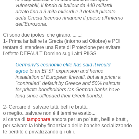
vulnerabili, il fondo di bailout da 440 miliardi
alzato fino a 3 mila miliardi e il default pilotato
della Grecia facendo rimanere il paese all'interno
dell'Eurozona.
Ci sono due ipotesi che girano.........
:
1- Prima far fallire la Grecia (intorno ad Ottobre) e POI
tentare di stendere una Rete di Protezione per evitare
l'effetto DEFAULT-Domino sugli altri PIIGS
Germany's economic elite has said it would
agree
to an EFSF expansion and hence
installation of European firewall, but at a price: a
"controlled" default by Greece and 50% haircuts
for private bondholders (as German banks have
long since offloaded their Greek bonds).
2- Cercare di salvare tutti, belli e brutti...
o meglio...salvare non è il termine esatto...
si cerca di
tamponare
ancora per un po' tutti, belli e brutti,
per salvare la lobby finanziaria delle banche socializzando
le perdite e privatizzando gli utili.