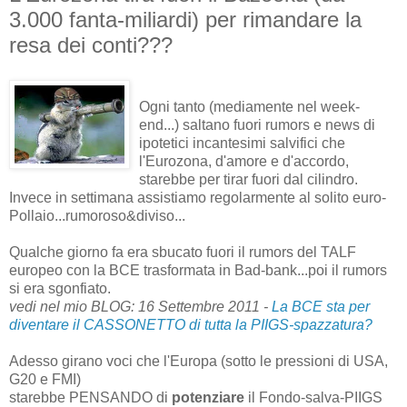
3.000 fanta-miliardi) per rimandare la
resa dei conti???
Ogni tanto (mediamente nel week-
end...) saltano fuori rumors e news di
ipotetici incantesimi salvifici che
l'Eurozona, d'amore e d'accordo,
starebbe per tirar fuori dal cilindro.
Invece in settimana assistiamo regolarmente al solito euro-
Pollaio...rumoroso&diviso...
Qualche giorno fa era sbucato fuori il rumors del TALF
europeo con la BCE trasformata in Bad-bank...poi il rumors
si era sgonfiato.
vedi nel mio BLOG: 16 Settembre 2011 -
La BCE sta per
diventare il CASSONETTO di tutta la PIIGS-spazzatura?
Adesso girano voci che l'Europa (sotto le pressioni di USA,
G20 e FMI)
starebbe PENSANDO di
potenziare
il Fondo-salva-PIIGS