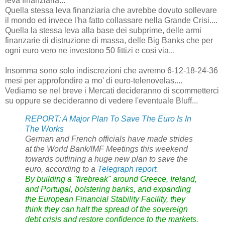
leva finanziaria...
Quella stessa leva finanziaria che avrebbe dovuto sollevare
il mondo ed invece l'ha fatto collassare nella Grande Crisi....
Quella la stessa leva alla base dei subprime, delle armi
finanzarie di distruzione di massa, delle Big Banks che per
ogni euro vero ne investono 50 fittizi e così via...
Insomma sono solo indiscrezioni che avremo 6-12-18-24-36
mesi per approfondire a mo' di euro-telenovelas....
Vediamo se nel breve i Mercati decideranno di scommetterci
su oppure se decideranno di vedere l'eventuale Bluff...
REPORT: A Major Plan To Save The Euro Is In
The Works
German and French officials have made strides
at the World Bank/IMF Meetings this weekend
towards outlining a huge new plan to save the
euro, according to a
Telegraph report
.
By building a "firebreak" around Greece, Ireland,
and Portugal, bolstering banks, and expanding
the European Financial Stability Facility, they
think they can halt the spread of the sovereign
debt crisis and restore confidence to the markets.