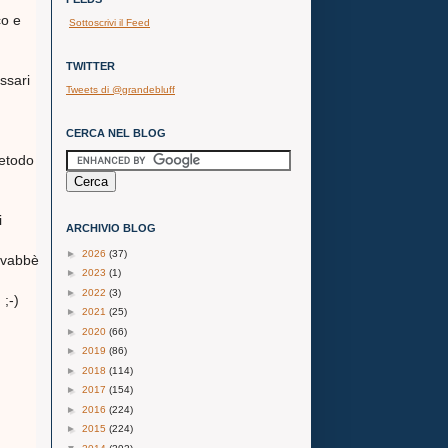
co e
Sottoscrivi il Feed
TWITTER
ssari
Tweets di @grandebluff
CERCA NEL BLOG
etodo
i
ARCHIVIO BLOG
►
2026
(37)
. vabbè
►
2023
(1)
►
2022
(3)
 ;-)
►
2021
(25)
►
2020
(66)
►
2019
(86)
►
2018
(114)
►
2017
(154)
►
2016
(224)
►
2015
(224)