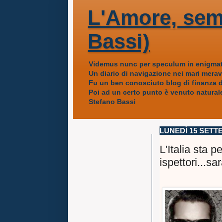
L'Amore, sem
Bassi)
Videmus nunc per speculum in enigmat
Un diario di navigazione nei mari mera
Fu un ben conosciuto blog di finanza da
Poi ad un certo punto è venuto naturale
Stefano Bassi
LUNEDÌ 15 SETT
L'Italia sta 
ispettori...sa