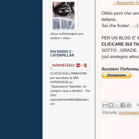
- Aumento Iv
Okkio però che una 
italiana...
Sai che ficata!....;-)
.
clicca sull'immagine per
PER UN BLOG E'
vedere i video
CLICCARE SUI TA
SOTTO...GRAZIE.
RAI RADIO 2 -
CATERPILLAR
(sul sostegno attivo
Sostieni l'inform
CLICCA SULL'IMMAGINE
per ascoltare la MIA
INTERVISTA su
"Operazione Valchiria: mi
compro casa a Berlino". Per
Info:
operazionevalkiria@gmail.c
om
a
Etichette:
commissari