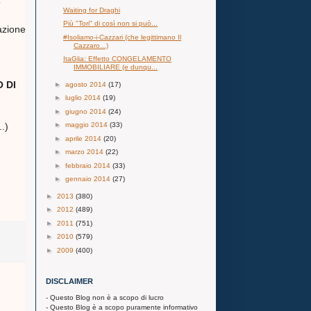
Waiting for Draghi
Più "Tori" di così non si può...
azione
#Isoliamo-i-Cazzari (che legittimano Il
Cazzaro...)
ItaGlia: Effetto CONGELAMENTO
IMMOBILIARE (e dunqu...
 DI
►
agosto 2014
(17)
►
luglio 2014
(19)
►
giugno 2014
(24)
..)
►
maggio 2014
(33)
►
aprile 2014
(20)
►
marzo 2014
(22)
►
febbraio 2014
(33)
►
gennaio 2014
(27)
►
2013
(380)
►
2012
(489)
►
2011
(751)
►
2010
(579)
►
2009
(400)
DISCLAIMER
- Questo Blog non è a scopo di lucro
- Questo Blog è a scopo puramente informativo