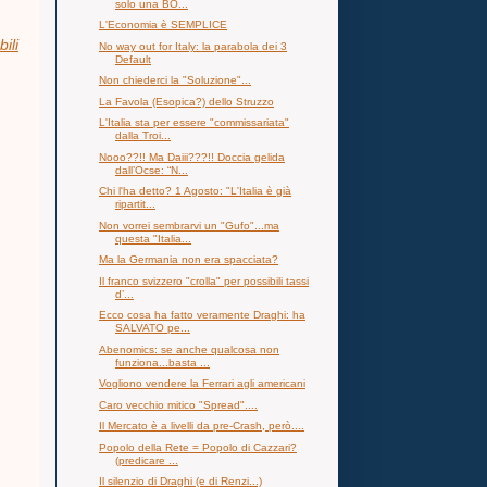
solo una BO...
L'Economia è SEMPLICE
ili
No way out for Italy: la parabola dei 3
Default
Non chiederci la "Soluzione"...
La Favola (Esopica?) dello Struzzo
L'Italia sta per essere "commissariata"
dalla Troi...
Nooo??!! Ma Daiii???!! Doccia gelida
dall’Ocse: “N...
Chi l'ha detto? 1 Agosto: "L'Italia è già
ripartit...
Non vorrei sembrarvi un "Gufo"...ma
questa "Italia...
Ma la Germania non era spacciata?
Il franco svizzero "crolla" per possibili tassi
d’...
Ecco cosa ha fatto veramente Draghi: ha
SALVATO pe...
Abenomics: se anche qualcosa non
funziona...basta ...
Vogliono vendere la Ferrari agli americani
Caro vecchio mitico "Spread"....
Il Mercato è a livelli da pre-Crash, però....
Popolo della Rete = Popolo di Cazzari?
(predicare ...
Il silenzio di Draghi (e di Renzi...)