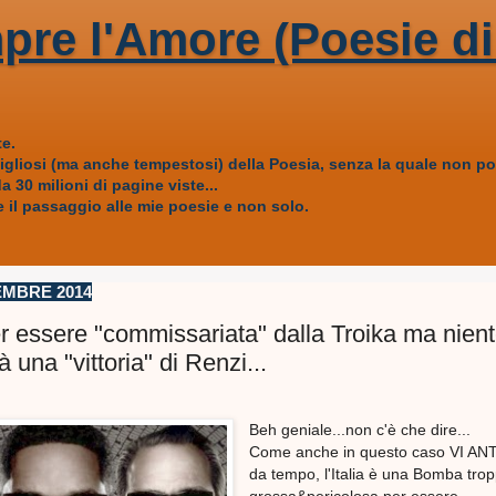
pre l'Amore (Poesie di
e.
vigliosi (ma anche tempestosi) della Poesia, senza la quale non
 30 milioni di pagine viste...
 il passaggio alle mie poesie e non solo.
EMBRE 2014
per essere "commissariata" dalla Troika ma nien
rà una "vittoria" di Renzi...
Beh geniale...non c'è che dire...
Come anche in questo caso VI AN
da tempo, l'Italia è una Bomba tro