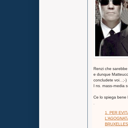
Renzi che sarebbe r
e dunque Matteucci
concludete voi...;-)
I ns. mass-media su
Ce lo spiega bene DAG
.
1. PER EVI
L’AGOGNATA
BRUXELLES 