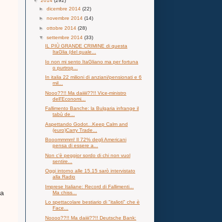
▼
2014
(292)
►
dicembre 2014
(22)
►
novembre 2014
(14)
►
ottobre 2014
(28)
▼
settembre 2014
(33)
IL PIÙ GRANDE CRIMINE di questa
ItaGlia (del quale...
Io non mi sento ItaGliano ma per fortuna
o purtrop...
In italia 22 milioni di anziani/pensionati e 6
mil...
Nooo??!! Ma daiiiii??!! Vice-ministro
dell'Economi...
Fallimento Banche: la Bulgaria infrange il
tabù de...
Aspettando Godot...Keep Calm and
(euro)Carry Trade...
Booommmm! Il 72% degli Americani
pensa di essere a...
Non c'è peggior sordo di chi non vuol
sentire...
Oggi intorno alle 15.15 sarò intervistato
alla Radio
Imprese Italiane: Record di Fallimenti...
ga
Ma chiss...
Lo spettacolare bestiario di "italioti" che è
Face...
Noooo??!! Ma daiiii??!! Deutsche Bank: