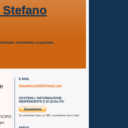
 Stefano
 potremmo nemmeno respirare.
E-MAIL
te
lagrandecrisi2009@gmail.com
SOSTIENI L'INFORMAZIONE
INDIPENDENTE E DI QUALITA'
Se preferisci fare un BB, contattami via e-mail
TICIPO
ppo
FEEDS