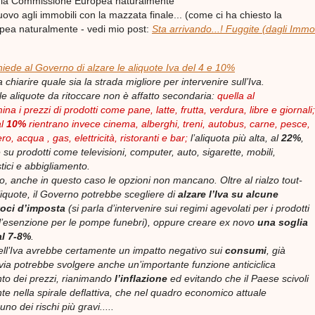
o la Commissione Europea naturalmente
uovo agli immobili con la mazzata finale... (come ci ha chiesto la
ea naturalmente - vedi mio post:
Sta arrivando...! Fuggite (dagli Immob
hiede al Governo di alzare le aliquote Iva del 4 e 10%
 chiarire quale sia la strada migliore per intervenire sull’Iva.
le aliquote da ritoccare non è affatto secondaria:
quella al
mina i prezzi di prodotti come pane, latte, frutta, verdura, libre e giornali;
al
10%
rientrano invece cinema, alberghi, treni, autobus, carne, pesce,
o, acqua , gas, elettricità, ristoranti e bar;
l’aliquota più alta, al
22%
,
 su prodotti come televisioni, computer, auto, sigarette, mobili,
tici e abbigliamento.
, anche in questo caso le opzioni non mancano. Oltre al rialzo tout-
liquote, il Governo potrebbe scegliere di
alzare l’Iva su alcune
voci d’imposta
(si parla d’intervenire sui regimi agevolati per i prodotti
ull’esenzione per le pompe funebri), oppure creare ex novo
una soglia
al 7-8%
.
ll’Iva avrebbe certamente un impatto negativo sui
consumi
, già
avia potrebbe svolgere anche un’importante funzione anticiclica
to dei prezzi, rianimando
l’inflazione
ed evitando che il Paese scivoli
te nella spirale deflattiva, che nel quadro economico attuale
no dei rischi più gravi.....