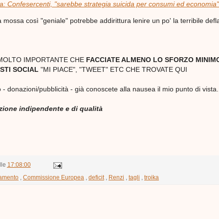
a: Confesercenti, "sarebbe strategia suicida per consumi ed economia"
mossa così "geniale" potrebbe addirittura lenire un po' la terribile defl
 MOLTO IMPORTANTE CHE
FACCIATE ALMENO LO SFORZO MINIMO
STI SOCIAL
"MI PIACE", "TWEET" ETC CHE TROVATE QUI
 - donazioni/pubblicità - già conoscete alla nausea il mio punto di vista.
azione indipendente e di qualità
lle
17:08:00
amento
,
Commissione Europea
,
deficit
,
Renzi
,
tagli
,
troika