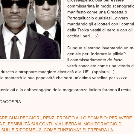
grossa&pericolosa per essere
commissariata in modo scenografi
manifesto come una Grecetta o
Portogalluccio qualsiasi...ovvero
mandando gli elicotteri con i commi
della Troika vestiti di nero e con gli
occhiali neri... ;-)
Dunque si stanno inventando un m
geniale per "indorare la pillola":
il commissariamento
de facto
verrà spacciato come una vittoria d
iuscito a strappare maggiore elasticità alla UE...(applausi...)
o manterrà la sua popolarità che sarà un'ottima vaselina per xxxxx ...
ssidiati e la dabbenaggine della maggioranza italiota faranno il resto...
OSPIA.........................
TARE GUAI PEGGIORI, RENZI PRONTO ALLO SCAMBIO: PER AVERE
 FLESSIBILITÀ SUI CONTI, VIA LIBERA AL MONITORAGGIO DI
SULLE RIFORME - 2. COME FUNZIONA? SI PREPARA UN