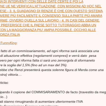
 DI INTERVENTI CON DELLE DATE CERTE E POI LA
E UE NE VERIFICA L’ATTUAZIONE, CON MISSIONI AD HOC NEL
SE - 3. IL GUADAGNO DI RENZIE È CHE CON QUESTO SISTEMA
AVERE PIÙ FACILMENTE IL CONSENSO SULLA PARTE PIÙ AMARA
RME, OVVERO QUELLA SUL LAVORO - 4. IN CASI DEL GENERE,
 PREFERISCE CHE IL PAESE SOTTO TUTORAGGIO ABBIA UN
N LA MAGGIORANZA PIU' AMPIA POSSIBILE. OCCHIO ALLE
ORZA ITALIA
 FunnyKing
:
 di fatto di un commissariamento, ad ogni riforma sarà associata una
 di attuazione effettiva (regolamenti compresi) e verrà dato pesa
vvero per ogni riforma fatta ci sarà uno zervorgola di sformaneto
re la soglia del 1,5% (fino ad un max del 3%).
ebbe che Renzi presenterà questa solenne figura di Merda come una
ra) vittoria....
tictac
icipando il copione del COMMISARIAMENTO de facto (travestito da me
io...)
inali stanno rimuginando di aumentare ulteriormente l'IVA