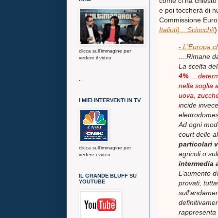
come ci ha chiest
e poi toccherà di n
Commissione Europ
Italioti)... Sciocchi!
)
- L'Europa c
clicca sull'immagine per
....Rimane da
vedere il video
La scelta del
4%
.....deter
.
nella soglia 
uova, zuccher
I MIEI INTERVENTI IN TV
incide invece
elettrodomes
Ad ogni modo
court delle a
particolari 
clicca sull'immagine per
agricoli o s
vedere i video
intermedia 
L’aumento de
IL GRANDE BLUFF SU
YOUTUBE
provati, tutt
sull’andamen
definitivamen
rappresenta u