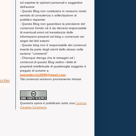
ed esprime le opinioni personali e soggettive
dell'autore
- Questo Blog non costituisce in nessuno modo
servizio di consulenza o sollecitazione al
pubblico risparmio
- Questo Blog non garantisce la precisione del
contenuto fornito nè è da ritenersi responsabile
di eventuali errori od inesattezze delle
informazioni presenti nel blog o contenute nei
target dei link esterni
- Questo blog non è responsabile dei contenuti
inseriti da parte degli utenti dello stesso nella
sezione "commenti"
- Chiunque ritenga che le immagini od i
contenuti di questo Blog violino i diritti di
proprietà intellettuale di qualsivoglia soggetto è
pregato di scrivere a
lagrandecrisi2009@gmail.com
.
Tali contenuti verranno prontamente rimossi
ecchio
Questo/a
opera
è pubblicato sotto una
Licenza
Creative Commons
.