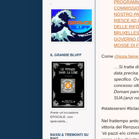
PROGRAMMA
.
COMMISSION
NOSTRO PAE
RIESCE AD 
DELLE RIFO
BRUXELLES
GOVERNO CO
MOSSE DI F
IL GRANDE BLUFF
Come
chiosa bene
....Si tratta
data precisa
specifico. O
concesso olt
Domani parr
SUA (anzi nost
#statesereni #tictac
Avete un'occasione
EPOCALE: non
Nel frattempo ant
sprecatela...
vittoria del Renzucc
'sti pazzi e/o crim
BASSI & TREMONTI SU
RAI2