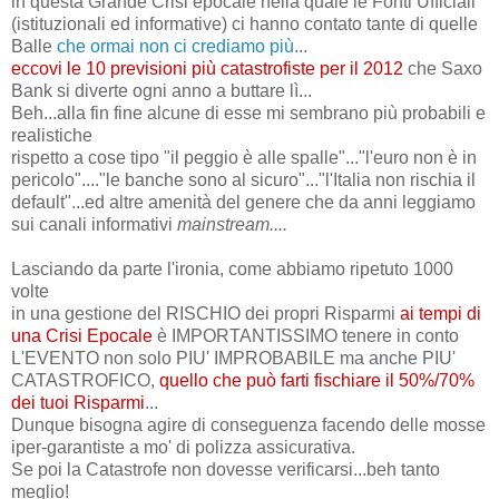
in questa Grande Crisi epocale nella quale le Fonti Ufficiali
(istituzionali ed informative) ci hanno contato tante di quelle
Balle
che ormai non ci crediamo più
...
eccovi le 10 previsioni più catastrofiste per il 2012
che Saxo
Bank si diverte ogni anno a buttare lì...
Beh...alla fin fine alcune di esse mi sembrano più probabili e
realistiche
rispetto a cose tipo "il peggio è alle spalle"..."l'euro non è in
pericolo"...."le banche sono al sicuro"..."l'Italia non rischia il
default"...ed altre amenità del genere che da anni leggiamo
sui canali informativi
mainstream....
Lasciando da parte l'ironia, come abbiamo ripetuto 1000
volte
in una gestione del RISCHIO dei propri Risparmi
ai tempi di
una Crisi Epocale
è IMPORTANTISSIMO tenere in conto
L'EVENTO non solo PIU' IMPROBABILE ma anche PIU'
CATASTROFICO,
quello che può farti fischiare il 50%/70%
dei tuoi Risparmi
...
Dunque bisogna agire di conseguenza facendo delle mosse
iper-garantiste a mo' di polizza assicurativa.
Se poi la Catastrofe non dovesse verificarsi...beh tanto
meglio!