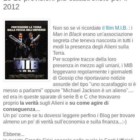
2012
Non so se vi ricordate
il film M.I.B
. : i
Man in Black
erano un'associazione
segreta che teneva nascosta in tutti i
modi la presenza degli Alieni sulla
Terra.
Per scoprire tracce della loro
presenza in mezzo agli umani, i MIB
leggevano regolarmente i giornaletti
di Gossip che riportavano notizie
assurde del tipo "uno scarafaggio si è
messo a parlarmi" oppure "Michael Jackson è un alieno"....
ed era in queste sparate di serie B e C che trovavano
proprio
la verità
sugli Alieni e
su come agire di
conseguenza
....
Un po' come se tu dovessi leggere perfino i Blog per trovare
almeno un po' di verità sull'economia e sulla finanza...:-)
Ebbene...