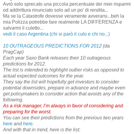
Avrò solo sprecato una piccola percentuale dei miei risparmi
od addirittura rinunciato solo ad un po' di rendita...
Ma se la Catastrofe dovesse veramente avverarsi...beh la
mia Polizza potrebbe fare realmente LA DIFFERENZA e
salvarmi il culetto...
vedi il caso Argentina (chi si parò il culo e chi no...)
10 OUTRAGEOUS PREDICTIONS FOR 2012
(da
PragCap)
Each year Saxo Bank releases their 10 outrageous
predictions for 2012.
The list is intended to highlight outlier risks as opposed to
actual expected outcomes for the year.
They say the list will hopefully get investors to consider
potential downsides, prepare in advance and maybe even
get policymakers to consider action that avoids any of the
following.
As a risk manager, I’m always in favor of considering and
preparing for the worst.
You can see their predictions from the previous two years
here
and
here
.
And with that in mind, here is the list: