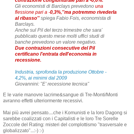
contrazione congiunturale pari a -0,6%.
Gli economisti di Barclays prevedono
una
flessione pari a -
0,3%,''ma potremmo rivederla
al ribasso''
spiega Fabio Fois, economista di
Barclays.
Anche sul Pil del terzo trimestre che sara'
pubblicato questo mese molti uffici studi di
banche prevedono un valore negativo.
Due contrazioni consecutive del Pil
certificano l'entrata dell'economia in
recessione.
Industria, sprofonda la produzione Ottobre -
4,2%, ai minimi dal 2009
Giovannini: "E' recessione tecnica"
E le varie manovre lacrime&sangue di Tre-Monti/Monti
avranno effetti ulteriormente recessivi.
Mai più avrei pensato....che i Komunisti e la loro Dagong si
sarebbe coalizzati con i Capitalisti e le loro Tre Sorelle
Zoccole del Rating: misteri del complottismo "trasversale e
globalizzato"...:-) :-)