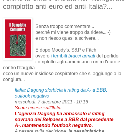
complotto anti-euro ed anti-Italia?...
Senza troppo commentare...
perchè mi viene troppo da ridere...:-)
e non riesco quasi a scrivere...
E dopo Moody's, S&P e Fitch
ovvero
i terribili
bracci armati
del perfido
complotto aglo-americano contro l'euro e
contro l'Ita(g)lia....
ecco un nuovo insidioso cospiratore che si aggiunge alla
congiura...
Italia: Dagong sforbicia il rating da A- a BBB,
outlook negativo
mercoledì, 7 dicembre 2011 - 10:16
Scure cinese sull'Italia.
L'agenzia Dagong ha abbassato il rating
sovrano del Belpaese a BBB dal precedente
A-, mantenendo l'outlook negativo.
A pesare sulla decisione,
le pessimistiche