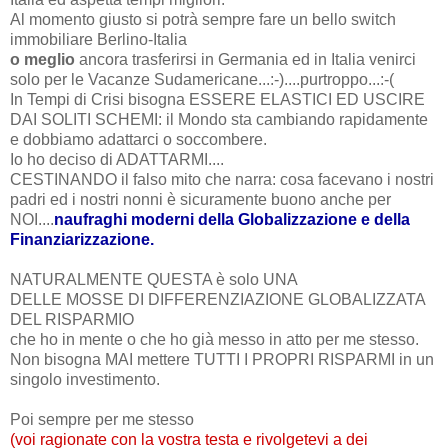
Al momento giusto si potrà sempre fare un bello switch
immobiliare Berlino-Italia
o meglio
ancora trasferirsi in Germania ed in Italia venirci
solo per le Vacanze Sudamericane...:-)....purtroppo...:-(
In Tempi di Crisi bisogna ESSERE ELASTICI ED USCIRE
DAI SOLITI SCHEMI: il Mondo sta cambiando rapidamente
e dobbiamo adattarci o soccombere.
Io ho deciso di ADATTARMI....
CESTINANDO il falso mito che narra: cosa facevano i nostri
padri ed i nostri nonni è sicuramente buono anche per
NOI....
naufraghi moderni della Globalizzazione e della
Finanziarizzazione.
NATURALMENTE QUESTA è solo UNA
DELLE MOSSE DI DIFFERENZIAZIONE GLOBALIZZATA
DEL RISPARMIO
che ho in mente o che ho già messo in atto per me stesso.
Non bisogna MAI mettere TUTTI I PROPRI RISPARMI in un
singolo investimento.
Poi sempre per me stesso
(voi ragionate con la vostra testa e rivolgetevi a dei