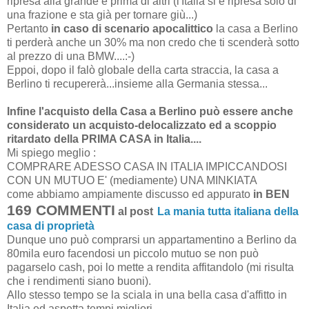
ripresa alla grande e prima di altri (l'Italia si è ripresa solo di
una frazione e sta già per tornare giù...)
Pertanto
in caso di scenario apocalittico
la casa a Berlino
ti perderà anche un 30% ma non credo che ti scenderà sotto
al prezzo di una BMW....:-)
Eppoi, dopo il falò globale della carta straccia, la casa a
Berlino ti recupererà...insieme alla Germania stessa...
Infine l'acquisto della Casa a Berlino può essere anche
considerato un acquisto-delocalizzato ed a scoppio
ritardato della PRIMA CASA in Italia....
Mi spiego meglio :
COMPRARE ADESSO CASA IN ITALIA IMPICCANDOSI
CON UN MUTUO E' (mediamente) UNA MINKIATA
come abbiamo ampiamente discusso ed appurato
in BEN
169 COMMENTI
al post
La mania tutta italiana della
casa di proprietà
Dunque uno può comprarsi un appartamentino a Berlino da
80mila euro facendosi un piccolo mutuo se non può
pagarselo cash, poi lo mette a rendita affitandolo (mi risulta
che i rendimenti siano buoni).
Allo stesso tempo se la sciala in una bella casa d'affitto in
Italia ed aspetta tempi migliori.