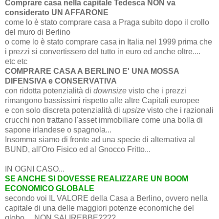
Comprare casa nella capitale Tedesca NON va
considerato UN AFFARONE
come lo è stato comprare casa a Praga subito dopo il crollo
del muro di Berlino
o come lo è stato comprare casa in Italia nel 1999 prima che
i prezzi si convertissero del tutto in euro ed anche oltre....
etc etc
COMPRARE CASA A BERLINO E' UNA MOSSA
DIFENSIVA e CONSERVATIVA
con ridotta potenzialità di
downsize
visto che i prezzi
rimangono bassissimi rispetto alle altre Capitali europee
e con solo discreta potenzialità di
upsize
visto che i razionali
crucchi non trattano l'asset immobiliare come una bolla di
sapone irlandese o spagnola...
Insomma siamo di fronte ad una specie di alternativa al
BUND, all'Oro Fisico ed al Gnocco Fritto...
IN OGNI CASO...
SE ANCHE SI DOVESSE REALIZZARE UN BOOM
ECONOMICO GLOBALE
secondo voi IL VALORE della Casa a Berlino, ovvero nella
capitale di una delle maggiori potenze economiche del
globo..., NON SALIREBBE????