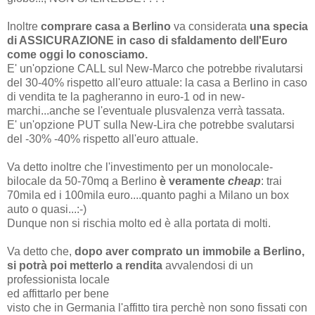
Inoltre
comprare casa a Berlino
va considerata
una specia
di ASSICURAZIONE in caso di sfaldamento dell'Euro
come oggi lo conosciamo.
E' un'opzione CALL sul New-Marco che potrebbe rivalutarsi
del 30-40% rispetto all'euro attuale: la casa a Berlino in caso
di vendita te la pagheranno in euro-1 od in new-
marchi...anche se l'eventuale plusvalenza verrà tassata.
E' un'opzione PUT sulla New-Lira che potrebbe svalutarsi
del -30% -40% rispetto all'euro attuale.
Va detto inoltre che l'investimento per un monolocale-
bilocale da 50-70mq a Berlino
è veramente
cheap
: trai
70mila ed i 100mila euro....quanto paghi a Milano un box
auto o quasi...:-)
Dunque non si rischia molto ed è alla portata di molti.
Va detto che,
dopo aver comprato un immobile a Berlino,
si potrà poi metterlo a rendita
avvalendosi di un
professionista locale
ed affittarlo per bene
visto che in Germania l'affitto tira perchè non sono fissati con