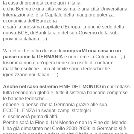
la casa di proprietà come qui in Italia
e che Berlino è una città vivissima, è una città Universitaria
Internazionale, è la Capitale della maggiore potenza
economica dell'Eurozona
e sarà la prossima capitale d'Europa....nonchè sede della
nuova-BCE, di Bankitalia e del sub-Governo della sub-
provincia italiana...:-)
Va detto che io ho deciso di
c
omprarMI una casa in un
paese come la GERMANIA
e non come la Colombia....;-)
Insomma non è un'operazione con rischi di contrarre
malattie esotiche....ma al limite sono i tedeschi che
igienizzano noi italiani...:-)
Anche nel caso estremo FINE DEL MONDO
in cui collassi
tutta l'economia globale, tutto il sistema bancario comprese
le banche tedesche....
ebbene io penso che la Germania grazie alle sua
ECCELLENZA in svariati campi strategici
si risolleverà prima di altri.
Perche sarà la Fine di UN Mondo e non la Fine del Mondo.
L'ha già dimostrato nel Crollo 2008-2009: la Germania si è