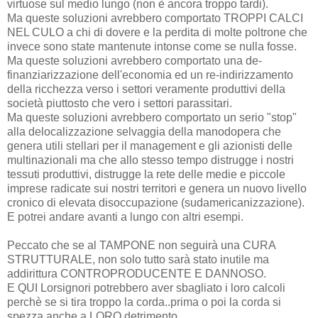
virtuose sul medio lungo (non è ancora troppo tardi).
Ma queste soluzioni avrebbero comportato TROPPI CALCI
NEL CULO a chi di dovere e la perdita di molte poltrone che
invece sono state mantenute intonse come se nulla fosse.
Ma queste soluzioni avrebbero comportato una de-
finanziarizzazione dell'economia ed un re-indirizzamento
della ricchezza verso i settori veramente produttivi della
società piuttosto che vero i settori parassitari.
Ma queste soluzioni avrebbero comportato un serio "stop"
alla delocalizzazione selvaggia della manodopera che
genera utili stellari per il management e gli azionisti delle
multinazionali ma che allo stesso tempo distrugge i nostri
tessuti produttivi, distrugge la rete delle medie e piccole
imprese radicate sui nostri territori e genera un nuovo livello
cronico di elevata disoccupazione (sudamericanizzazione).
E potrei andare avanti a lungo con altri esempi.
Peccato che se al TAMPONE non seguirà una CURA
STRUTTURALE, non solo tutto sarà stato inutile ma
addirittura CONTROPRODUCENTE E DANNOSO.
E QUI Lorsignori potrebbero aver sbagliato i loro calcoli
perchè se si tira troppo la corda..prima o poi la corda si
spezza anche a LORO detrimento.