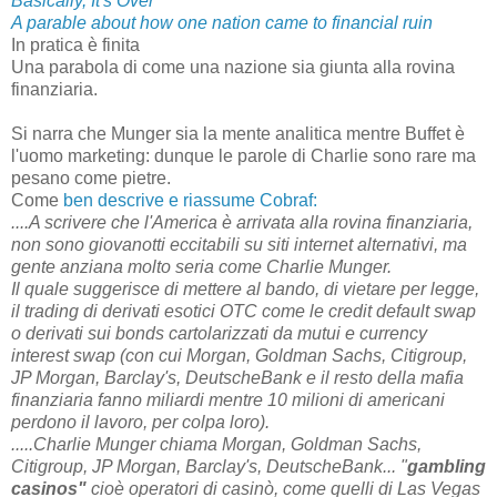
Basically, It's Over
A parable about how one nation came to financial ruin
In pratica è finita
Una parabola di come una nazione sia giunta alla rovina
finanziaria.
Si narra che Munger sia la mente analitica mentre Buffet è
l'uomo marketing: dunque le parole di Charlie sono rare ma
pesano come pietre.
Come
ben descrive e riassume Cobraf:
....A scrivere che l'America è arrivata alla rovina finanziaria,
non sono giovanotti eccitabili su siti internet alternativi, ma
gente anziana molto seria come Charlie Munger.
Il quale suggerisce di mettere al bando, di vietare per legge,
il trading di derivati esotici OTC come le credit default swap
o derivati sui bonds cartolarizzati da mutui e currency
interest swap (con cui Morgan, Goldman Sachs, Citigroup,
JP Morgan, Barclay's, DeutscheBank e il resto della mafia
finanziaria fanno miliardi mentre 10 milioni di americani
perdono il lavoro, per colpa loro).
.....Charlie Munger chiama Morgan, Goldman Sachs,
Citigroup, JP Morgan, Barclay's, DeutscheBank... "
gambling
casinos"
cioè operatori di casinò, come quelli di Las Vegas