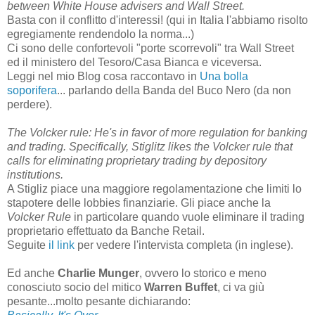
between White House advisers and Wall Street.
Basta con il conflitto d'interessi! (qui in Italia l'abbiamo risolto
egregiamente rendendolo la norma...)
Ci sono delle confortevoli "porte scorrevoli" tra Wall Street
ed il ministero del Tesoro/Casa Bianca e viceversa.
Leggi nel mio Blog cosa raccontavo in
Una bolla
soporifera
... parlando della Banda del Buco Nero (da non
perdere).
The Volcker rule: He's in favor of more regulation for banking
and trading. Specifically, Stiglitz likes the Volcker rule that
calls for eliminating proprietary trading by depository
institutions.
A Stigliz piace una maggiore regolamentazione che limiti lo
stapotere delle lobbies finanziarie. Gli piace anche la
Volcker Rule
in particolare quando vuole eliminare il trading
proprietario effettuato da Banche Retail.
Seguite
il link
per vedere l'intervista completa (in inglese).
Ed anche
Charlie Munger
, ovvero lo storico e meno
conosciuto socio del mitico
Warren Buffet
, ci va giù
pesante...molto pesante dichiarando: