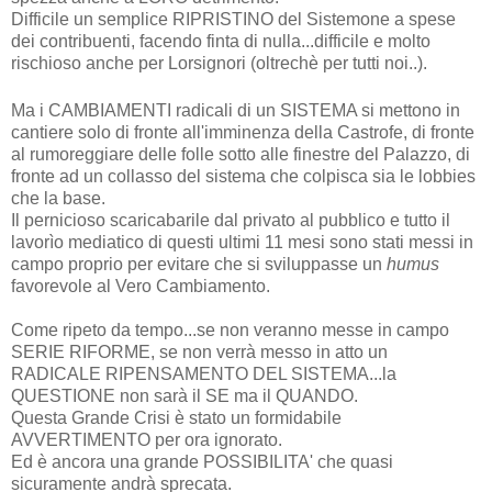
Difficile un semplice RIPRISTINO del Sistemone a spese
dei contribuenti, facendo finta di nulla...difficile e molto
rischioso anche per Lorsignori (oltrechè per tutti noi..).
Ma i CAMBIAMENT
I radicali di un SISTEMA si mettono in
cantiere solo di fronte all'imminenza della Castrofe, di fronte
al rumoreggiare delle folle sotto alle finestre del Palazzo, di
fronte ad un collasso del sistema che colpisca sia le lobbies
che la base.
Il pernicioso scaricabarile dal privato al pubblico e tutto il
lavorìo mediatico di questi ultimi 11 mesi sono stati messi in
campo proprio per evitare che si sviluppasse un
humus
favorevole al Vero Cambiamento.
Come ripeto da tempo...se non veranno messe in campo
SERIE RIFORME, se non verrà messo in atto un
RADICALE RIPENSAMENTO DEL SISTEMA...la
QUESTIONE non sarà il SE ma il QUANDO.
Questa Grande Crisi è stato un formidabile
AVVERTIMENTO per ora ignorato.
Ed è ancora una grande POSSIBILITA' che quasi
sicuramente andrà sprecata.