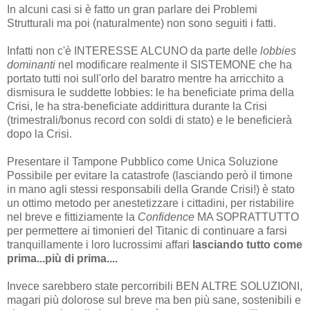
In alcuni casi si è fatto un gran parlare dei Problemi
Strutturali ma poi (naturalmente) non sono seguiti i fatti.
Infatti non c'è INTERESSE ALCUNO da parte delle
lobbies
dominanti
nel modificare realmente il SISTEMONE che ha
portato tutti noi sull'orlo del baratro mentre ha arricchito a
dismisura le suddette lobbies: le ha beneficiate prima della
Crisi, le ha stra-beneficiate addirittura durante la Crisi
(trimestrali/bonus record con soldi di stato) e le beneficierà
dopo la Crisi.
Presentare il Tampone Pubblico come Unica Soluzione
Possibile per evitare la catastrofe (lasciando però il timone
in mano agli stessi responsabili della Grande Crisi!) è stato
un ottimo metodo per anestetizzare i cittadini, per ristabilire
nel breve e fittiziamente la
Confidence
MA SOPRATTUTTO
per permettere ai timonieri del Titanic di continuare a farsi
tranquillamente i loro lucrossimi affari
lasciando tutto come
prima...più di prima....
Invece sarebbero state percorribili BEN ALTRE SOLUZIONI,
magari più dolorose sul breve ma ben più sane, sostenibili e