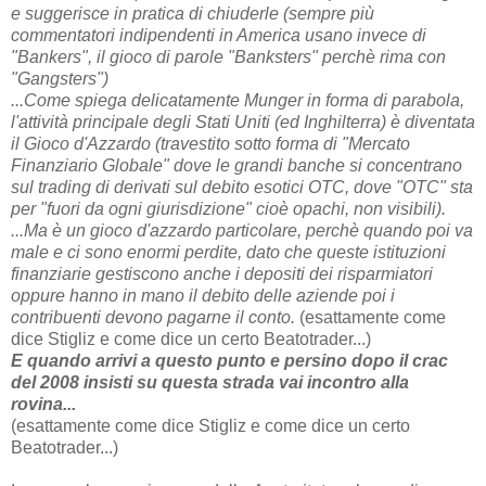
e suggerisce in pratica di chiuderle (sempre più
commentatori indipendenti in America usano invece di
"Bankers", il gioco di parole "Banksters" perchè rima con
"Gangsters")
...Come spiega delicatamente Munger in forma di parabola,
l'attività principale degli Stati Uniti (ed Inghilterra) è diventata
il Gioco d'Azzardo (travestito sotto forma di "Mercato
Finanziario Globale" dove le grandi banche si concentrano
sul trading di derivati sul debito esotici OTC, dove "OTC" sta
per "fuori da ogni giurisdizione" cioè opachi, non visibili).
...Ma è un gioco d'azzardo particolare, perchè quando poi va
male e ci sono enormi perdite, dato che queste istituzioni
finanziarie gestiscono anche i depositi dei risparmiatori
oppure hanno in mano il debito delle aziende poi i
contribuenti devono pagarne il conto.
(esattamente come
dice Stigliz e come dice un certo Beatotrader...)
E quando arrivi a questo punto e persino dopo il crac
del 2008 insisti su questa strada vai incontro alla
rovina...
(esattamente come dice Stigliz e come dice un certo
Beatotrader...)