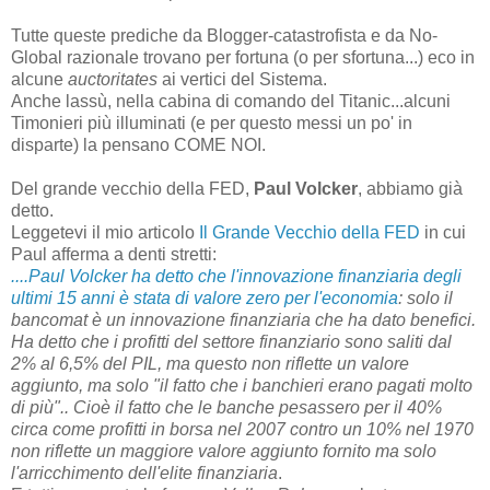
Tutte queste prediche da Blogger-catastrofista e da No-
Global razionale trovano per fortuna (o per sfortuna...) eco in
alcune
auctoritates
ai vertici del Sistema.
Anche lassù, nella cabina di comando del Titanic...alcuni
Timonieri più illuminati (e per questo messi un po' in
disparte) la pensano COME NOI.
Del grande vecchio della FED,
Paul Volcker
, abbiamo già
detto.
Leggetevi il mio articolo
Il Grande Vecchio della FED
in cui
Paul afferma a denti stretti:
....
Paul Volcker ha detto che l'innovazione finanziaria degli
ultimi 15 anni è stata di valore zero per l'economia
: solo il
bancomat è un innovazione finanziaria che ha dato benefici.
Ha detto che i profitti del settore finanziario sono saliti dal
2% al 6,5% del PIL, ma questo non riflette un valore
aggiunto, ma solo "il fatto che i banchieri erano pagati molto
di più"..
Cioè il fatto che le banche pesassero per il 40%
circa come profitti in borsa nel 2007 contro un 10% nel 1970
non riflette un maggiore valore aggiunto fornito ma solo
l'arricchimento dell'elite finanziaria
.