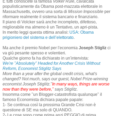
E tutti conoscete la famosa
Volker Rule
, cavalcata
populisticamente da Obama post-mazzata elettorale in
Massachusetts, ovvero una sorta di
Mission Impossible
per
riformare realmente il sistema bancario e finanziario.
Il piano di Volcker sarà anche incompleto, difettoso,
migliorabile ma almeno è un Tentativo, un apri-pista.
In merito leggi questa ottima analisi:
USA: Obama
prigioniero del sistema e dell’elettorato
.
Ma anche il premio Nobel per l'economia
Joseph Stigliz
ci
va giù pesante spesso e volentieri.
Qualche giorno fa ha dichiarato in un'intervista:
We're "Absolutely" Headed for Another Crisis Without
Reform, Economist Stiglitz Says
More than a year after the global credit crisis, what's
changed? Not much, says our guest, Nobel Prize-winning
economist Joseph Stiglitz."
In many ways, things are worse
now than they were before,"
says Stiglitz.
Insomma come "un Blogger-catastrofista qualunque" il
famoso Economista dichiara papale papale:
1- Se continua così la prossima Grande Crisi non è
questione di SE ma solo di QUANDO.
2- Le cose sono come prima anzi PEGGIO di prima.