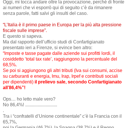
Oggi, mi tocca andare oltre la provocazione, perché di fronte
ai numeri che vi esporrò qui di seguito c’è da rimanere
senza parole, fatti salvi gli insulti del caso.
“L’Italia è il primo paese in Europa per la più alta pressione
fiscale sulle imprese”.
E questo si sapeva.
Ma dal rapporto dell’ufficio studi di Confartigianato
presentato ieri a Firenze, si evince ben altro:
“Imposte e tasse pagate dalle aziende sui profitti lordi, il
cosiddetto ‘total tax rate’, raggiungono la percentuale del
68,5%.
Se poi si aggiungono gli altri tributi (Iva sui consumi, accise
su carburanti e energia, Imu, Irap, Irpef e contributi sociali
per dipendenti)
il prelievo sale, secondo Confartigianato
all’86,4%”!
Ops… ho letto male vero?
No 86,4%! ............................
.
Tra i “confratelli d’Unione continentale” c’è la Francia con il
65,7%,
poi la Germania (46,7%), la Spagna (38,7%) e il Regno