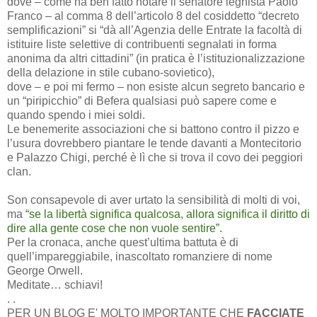
dove – come ha ben fatto notare il senatore leghista Paolo
Franco – al comma 8 dell’articolo 8 del cosiddetto “decreto
semplificazioni” si “dà all’Agenzia delle Entrate la facoltà di
istituire liste selettive di contribuenti segnalati in forma
anonima da altri cittadini” (in pratica è l’istituzionalizzazione
della delazione in stile cubano-sovietico),
dove – e poi mi fermo – non esiste alcun segreto bancario e
un “piripicchio” di Befera qualsiasi può sapere come e
quando spendo i miei soldi.
Le benemerite associazioni che si battono contro il pizzo e
l’usura dovrebbero piantare le tende davanti a Montecitorio
e Palazzo Chigi, perché è lì che si trova il covo dei peggiori
clan.
Son consapevole di aver urtato la sensibilità di molti di voi,
ma
“se la libertà significa qualcosa, allora significa il diritto di
dire alla gente cose che non vuole sentire”.
Per la cronaca, anche quest’ultima battuta è di
quell’impareggiabile, inascoltato romanziere di nome
George Orwell.
Meditate… schiavi!
. .
PER UN BLOG E' MOLTO IMPORTANTE CHE
FACCIATE