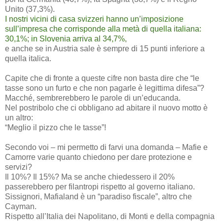
Unito (37,3%).
I nostri vicini di casa svizzeri hanno un’imposizione
sull’impresa che corrisponde alla metà di quella italiana:
30,1%; in Slovenia arriva al 34,7%,
e anche se in Austria sale è sempre di 15 punti inferiore a
quella italica.
Capite che di fronte a queste cifre non basta dire che “le
tasse sono un furto e che non pagarle è legittima difesa”?
Macché, sembrerebbero le parole di un’educanda.
Nel postribolo che ci obbligano ad abitare il nuovo motto è
un altro:
“Meglio il pizzo che le tasse”!
Secondo voi – mi permetto di farvi una domanda – Mafie e
Camorre varie quanto chiedono per dare protezione e
servizi?
Il 10%? Il 15%? Ma se anche chiedessero il 20%
passerebbero per filantropi rispetto al governo italiano.
Sissignori, Mafialand è un “paradiso fiscale”, altro che
Cayman.
Rispetto all’Italia dei Napolitano, di Monti e della compagnia