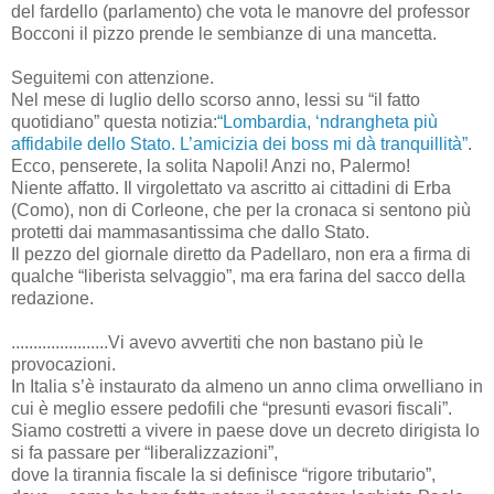
del fardello (parlamento) che vota le manovre del professor
Bocconi il pizzo prende le sembianze di una mancetta.
Seguitemi con attenzione.
Nel mese di luglio dello scorso anno, lessi su “il fatto
quotidiano” questa notizia:
“Lombardia, ‘ndrangheta più
affidabile dello Stato. L’amicizia dei boss mi dà tranquillità”
.
Ecco, penserete, la solita Napoli! Anzi no, Palermo!
Niente affatto. Il virgolettato va ascritto ai cittadini di Erba
(Como), non di Corleone, che per la cronaca si sentono più
protetti dai mammasantissima che dallo Stato.
Il pezzo del giornale diretto da Padellaro, non era a firma di
qualche “liberista selvaggio”, ma era farina del sacco della
redazione.
......................Vi avevo avvertiti che non bastano più le
provocazioni.
In Italia s’è instaurato da almeno un anno clima orwelliano in
cui è meglio essere pedofili che “presunti evasori fiscali”.
Siamo costretti a vivere in paese dove un decreto dirigista lo
si fa passare per “liberalizzazioni”,
dove la tirannia fiscale la si definisce “rigore tributario”,