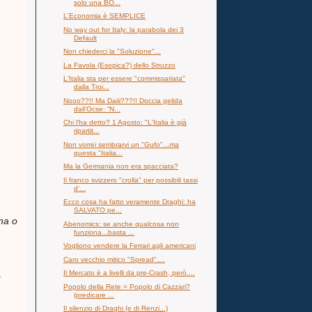
solo una BO...
L'Economia è SEMPLICE
No way out for Italy: la parabola dei 3
Default
Non chiederci la "Soluzione"...
La Favola (Esopica?) dello Struzzo
L'Italia sta per essere "commissariata"
dalla Troi...
Nooo??!! Ma Daiii???!! Doccia gelida
dall’Ocse: “N...
Chi l'ha detto? 1 Agosto: "L'Italia è già
ripartit...
Non vorrei sembrarvi un "Gufo"...ma
questa "Italia...
Ma la Germania non era spacciata?
Il franco svizzero "crolla" per possibili tassi
d’...
Ecco cosa ha fatto veramente Draghi: ha
SALVATO pe...
na o
Abenomics: se anche qualcosa non
funziona...basta ...
Vogliono vendere la Ferrari agli americani
Caro vecchio mitico "Spread"....
Il Mercato è a livelli da pre-Crash, però....
o
Popolo della Rete = Popolo di Cazzari?
(predicare ...
Il silenzio di Draghi (e di Renzi...)