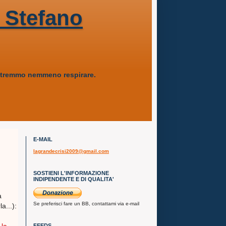
 Stefano
 potremmo nemmeno respirare.
E-MAIL
lagrandecrisi2009@gmail.com
SOSTIENI L'INFORMAZIONE
INDIPENDENTE E DI QUALITA'
a
Se preferisci fare un BB, contattami via e-mail
a...):
FEEDS