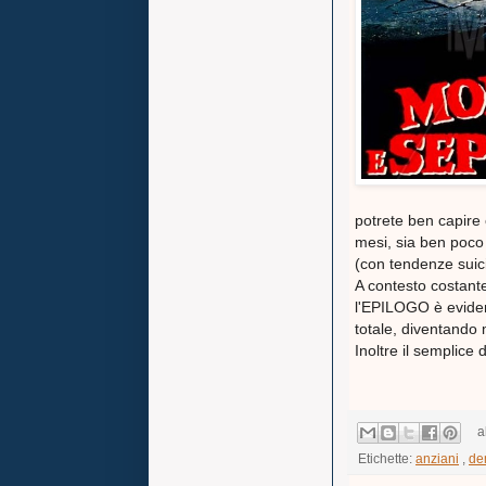
potrete ben capire
mesi, sia ben poco
(con tendenze suici
A contesto costante
l'EPILOGO è evident
totale, diventand
Inoltre il semplice d
a
Etichette:
anziani
,
de