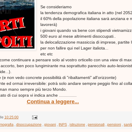
Se consideriamo
la tendenza demografica italiana in atto (nel 2052
il 60% della popolazione italiana sarà anziana e 
lavorerà)
i giovani quando va bene con stipendi vietnamizz
500 euro al mese altrimenti disoccupati..
la delocalizzazione massiccia di imprese, partite 
per non fallire qui nel Lager italiota...
etc etc
 come continuare a pensare solo al vostro orticello con una
view
di max
 accorto, ben poco lungimirante ma soprattutto parecchio auto-lesionist
de...).
 (e non vedo concrete possibilità di "ribaltamenti" all'orizzonte)
e ed ormai irreversibile: potrà solo andare sempre peggio fino al coll
o man mano sempre più terzo Mondo.
ato di cui sopra vi indica anche ...............
Continua a leggere...
lle
10:25:00
mografia
,
disoccupazione
,
giovani
,
INPS
,
istruzione
,
pensionati
,
pensioni
,
sanit