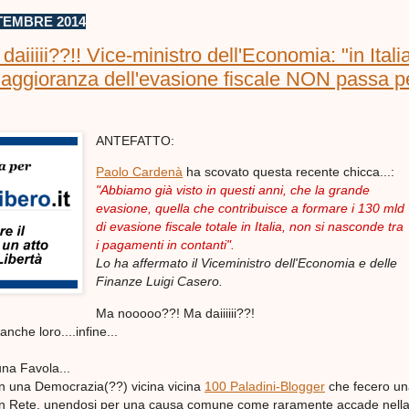
TEMBRE 2014
aiiiii??!! Vice-ministro dell'Economia: "in Italia
aggioranza dell'evasione fiscale NON passa pe
ANTEFATTO:
Paolo Cardenà
ha scovato questa recente chicca...:
"Abbiamo già visto in questi anni, che la grande
evasione, quella che contribuisce a formare i 130 mld
di evasione fiscale totale in Italia, non si nasconde tra
i pagamenti in contanti".
Lo ha affermato il Viceministro dell'Economia e delle
Finanze Luigi Casero.
Ma nooooo??! Ma daiiiiii??!
nche loro....infine...
una Favola...
in una Democrazia(??) vicina vicina
100 Paladini-Blogger
che fecero un
tà in Rete, unendosi per una causa comune come raramente accade nell