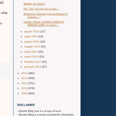
si)
Waiting for Draghi
Più "Tori" di così non si può...
o che
#Isoliamo-i-Cazzari (che legittimano Il
Cazzaro...)
ItaGlia: Effetto CONGELAMENTO
o-
IMMOBILIARE (e dunqu...
►
agosto 2014
(17)
►
luglio 2014
(19)
►
giugno 2014
(24)
►
maggio 2014
(33)
►
aprile 2014
(20)
►
marzo 2014
(22)
►
febbraio 2014
(33)
►
gennaio 2014
(27)
►
2013
(380)
►
2012
(489)
►
2011
(751)
►
2010
(579)
►
2009
(400)
DISCLAIMER
- Questo Blog non è a scopo di lucro
- Questo Blog è a scopo puramente informativo