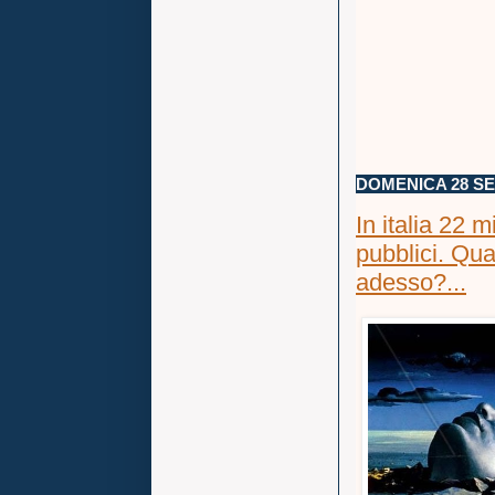
DOMENICA 28 S
In italia 22 m
pubblici. Qua
adesso?...