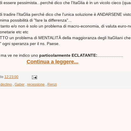
i essere pessimista...perché dico che l'ItaGlia è in un vicolo cieco (qua
i tradire l'ItaGlia perché dico che l'unica soluzione è ANDARSENE vist
ima possibilità di "fare la differenza"...
 tanto e/o non è solo un problema di macro-economia, di valuta euro-n
monetarie etc etc
TO un problema di MENTALITÀ della maggioranza degli ItaGliani che
" ogni speranza per il ns. Paese.
ti ma ve ne indico uno
particolarmente ECLATANTE:
......................
Continua a leggere...
lle
12:23:00
,
declino
,
Gaber
,
recessione
,
Renzi