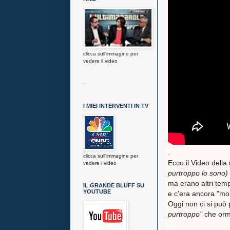
clicca sull'immagine per
vedere il video
.
I MIEI INTERVENTI IN TV
.
clicca sull'immagine per
Ecco il Video della
vedere i video
purtroppo lo sono)
ma erano altri tempi
IL GRANDE BLUFF SU
YOUTUBE
e c'era ancora "mol
Oggi non ci si può
purtroppo"
che orma