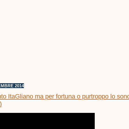
EMBRE 2014
to ItaGliano ma per fortuna o purtroppo lo son
)