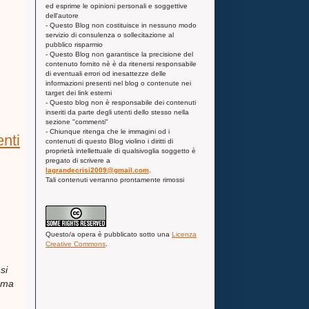
ed esprime le opinioni personali e soggettive
dell'autore
- Questo Blog non costituisce in nessuno modo
servizio di consulenza o sollecitazione al
pubblico risparmio
- Questo Blog non garantisce la precisione del
contenuto fornito nè è da ritenersi responsabile
di eventuali errori od inesattezze delle
informazioni presenti nel blog o contenute nei
target dei link esterni
- Questo blog non è responsabile dei contenuti
inseriti da parte degli utenti dello stesso nella
sezione "commenti"
- Chiunque ritenga che le immagini od i
enti
contenuti di questo Blog violino i diritti di
proprietà intellettuale di qualsivoglia soggetto è
pregato di scrivere a
lagrandecrisi2009@gmail.com
.
Tali contenuti verranno prontamente rimossi
Questo/a
opera
è pubblicato sotto una
Licenza
Creative Commons
.
si
..ma