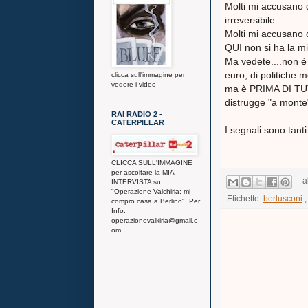
Molti mi accusano d
irreversibile...
Molti mi accusano d
QUI non si ha la min
Ma vedete....non è
euro, di politiche 
clicca sull'immagine per
vedere i video
ma è PRIMA DI TUT
distrugge "a monte
RAI RADIO 2 -
CATERPILLAR
I segnali sono tan
CLICCA SULL'IMMAGINE
per ascoltare la MIA
a
INTERVISTA su
"Operazione Valchiria: mi
Etichette:
berlusconi
compro casa a Berlino". Per
Info:
operazionevalkiria@gmail.c
om