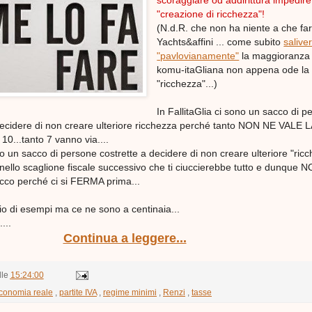
scoraggiare od addirittura impedire
"creazione di ricchezza"!
(N.d.R. che non ha niente a che fa
Yachts&affini ... come subito
salive
"pavlovianamente"
la maggioranza 
komu-itaGliana non appena ode la 
"ricchezza"...)
In FallitaGlia ci sono un sacco di 
decidere di non creare ulteriore ricchezza perché tanto NON NE VALE L
10...tanto 7 vanno via....
ono un sacco di persone costrette a decidere di non creare ulteriore "ric
ce nello scaglione fiscale successivo che ti ciuccierebbe tutto e dunque
co perché ci si FERMA prima...
io di esempi ma ce ne sono a centinaia...
....
Continua a leggere...
lle
15:24:00
conomia reale
,
partite IVA
,
regime minimi
,
Renzi
,
tasse