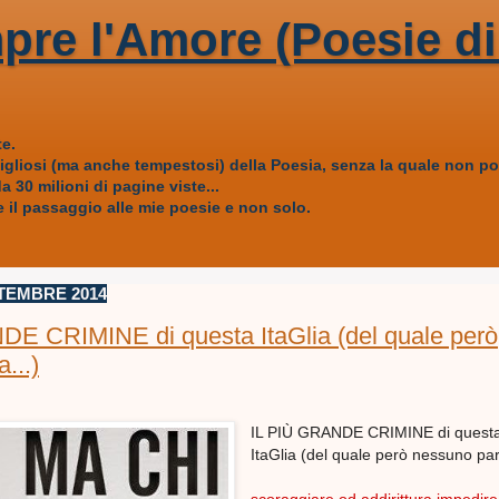
pre l'Amore (Poesie di
e.
vigliosi (ma anche tempestosi) della Poesia, senza la quale non
 30 milioni di pagine viste...
 il passaggio alle mie poesie e non solo.
TEMBRE 2014
E CRIMINE di questa ItaGlia (del quale però
...)
IL PIÙ GRANDE CRIMINE di quest
ItaGlia (del quale però nessuno parl