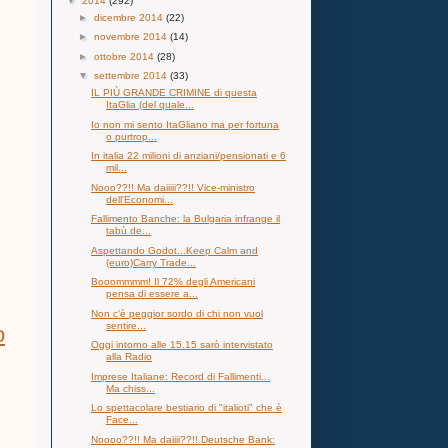
▼
2014
(292)
►
dicembre 2014
(22)
►
novembre 2014
(14)
►
ottobre 2014
(28)
▼
settembre 2014
(33)
IL PIÙ GRANDE CRIMINE di questa
ItaGlia (del quale...
Io non mi sento ItaGliano ma per fortuna
o purtrop...
In italia 22 milioni di anziani/pensionati e 6
mil...
Nooo??!! Ma daiiiii??!! Vice-ministro
dell'Economi...
Fallimento Banche: la Bulgaria infrange il
tabù de...
Aspettando Godot...Keep Calm and
(euro)Carry Trade...
Booommmm! Il 72% degli Americani
pensa di essere a...
Non c'è peggior sordo di chi non vuol
sentire...
o
Oggi intorno alle 15.15 sarò intervistato
alla Radio
Imprese Italiane: Record di Fallimenti...
Ma chiss...
Lo spettacolare bestiario di "italioti" che è
Face...
Noooo??!! Ma daiiii??!! Deutsche Bank: