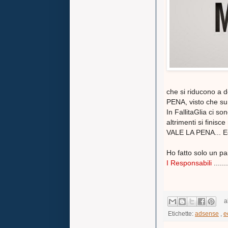
che si riducono a 
PENA, visto che su 
In FallitaGlia ci s
altrimenti si finis
VALE LA PENA... Ec
Ho fatto solo un pa
I Responsabili
.......
a
Etichette:
adsense
,
e