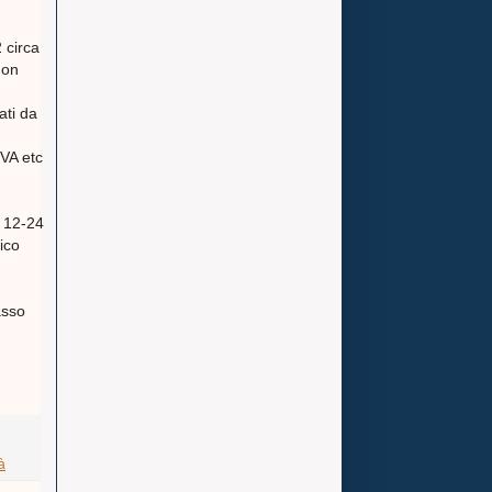
 circa
non
ati da
IVA etc
 12-24
ico
asso
à