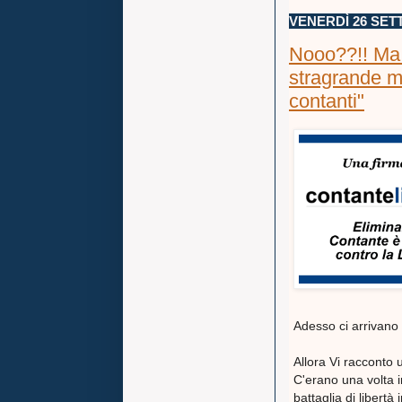
VENERDÌ 26 SET
Nooo??!! Ma d
stragrande m
contanti"
Adesso ci arrivano a
Allora Vi racconto 
C'erano una volta 
battaglia di liber