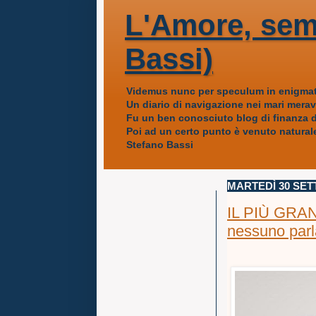
L'Amore, sem
Bassi)
Videmus nunc per speculum in enigmat
Un diario di navigazione nei mari mera
Fu un ben conosciuto blog di finanza da
Poi ad un certo punto è venuto naturale
Stefano Bassi
MARTEDÌ 30 SET
IL PIÙ GRAND
nessuno parla