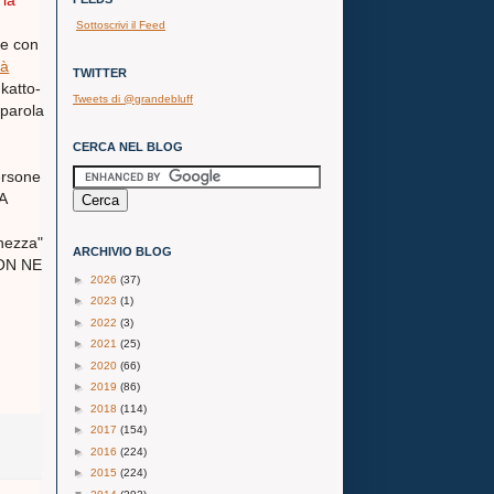
 la
Sottoscrivi il Feed
re con
rà
TWITTER
katto-
Tweets di @grandebluff
parola
CERCA NEL BLOG
persone
A
chezza"
ARCHIVIO BLOG
 NON NE
►
2026
(37)
►
2023
(1)
►
2022
(3)
►
2021
(25)
►
2020
(66)
►
2019
(86)
►
2018
(114)
►
2017
(154)
►
2016
(224)
►
2015
(224)