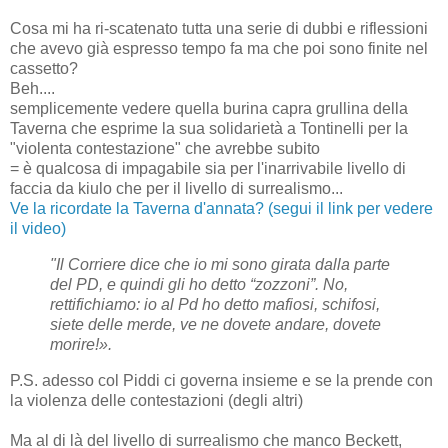
Cosa mi ha ri-scatenato tutta una serie di dubbi e riflessioni
che avevo già espresso tempo fa ma che poi sono finite nel
cassetto?
Beh....
semplicemente vedere quella burina capra grullina della
Taverna che esprime la sua solidarietà a Tontinelli per la
"violenta contestazione" che avrebbe subito
= è qualcosa di impagabile sia per l'inarrivabile livello di
faccia da kiulo che per il livello di surrealismo...
Ve la ricordate la Taverna d'annata? (segui il link per vedere
il video)
"Il Corriere dice che io mi sono girata dalla parte
del PD, e quindi gli ho detto “zozzoni”. No,
rettifichiamo: io al Pd ho detto mafiosi, schifosi,
siete delle merde, ve ne dovete andare, dovete
morire!».
P.S. adesso col Piddi ci governa insieme e se la prende con
la violenza delle contestazioni (degli altri)
Ma al di là del livello di surrealismo che manco Beckett,