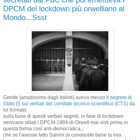
DPCM del lockdown più orwelliano al
Mondo...Ssst
Gonde (amatissimo dagli italioti) aveva messo
il segreto di
Stato (!) sui verbali del comitato tecnico-scientifico (CTS)
da
lui formato:
sulla base di questi verbali segreti, in fase di lockdown
venivano stilati i DPCM-1984-di-Orwell mai visti prima in
questa forma così anti-democratica...
che se l'avesse fatto Salvini (e conoscete bene la mia