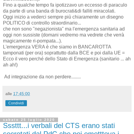
Fino a qualche tempo fa ipotizzavo un eccesso di paraculo
da parte di una banda di burocrati&di falliti miracolati.
Oggi inizio a vederci sempre più chiaramente un disegno
POLITICO di controllo straordinario...
che non sono "negazionista" ma l'emergenza sanitaria ad
oggi non sussiste (domani vedremo ma vedrete che verrà
magicamente ri-pompata...).
L'emergenza VERA è che siamo in BANCAROTTA
tamponati (per ora) soprattutto dalla BCE e poi dalla UE =
Ecco il vero perché dello Stato di Emergenza (sanitario ... ah
ah ah!)
Ad integrazione da non perdere........
alle
17:45:00
Condividi
sabato 25 luglio 2020
Sssttt...i verbali del CTS erano stati
secretati dal PdC che poi emettteva i