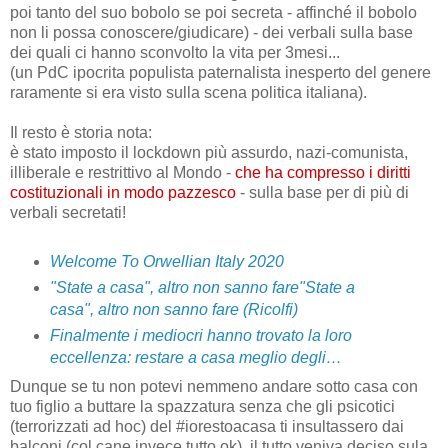
poi tanto del suo bobolo se poi secreta - affinché il bobolo
non li possa conoscere/giudicare) - dei verbali sulla base
dei quali ci hanno sconvolto la vita per 3mesi...
(un PdC ipocrita populista paternalista inesperto del genere
raramente si era visto sulla scena politica italiana).
Il resto è storia nota:
è stato imposto il lockdown più assurdo, nazi-comunista,
illiberale e restrittivo al Mondo -
che ha compresso i diritti
costituzionali in modo pazzesco
- sulla base per di più di
verbali secretati!
Welcome To Orwellian Italy 2020
"State a casa", altro non sanno fare
"State a
casa", altro non sanno fare (Ricolfi)
Finalmente i mediocri hanno trovato la loro
eccellenza: restare a casa meglio degli…
Dunque se tu non potevi nemmeno andare sotto casa con
tuo figlio a buttare la spazzatura senza che gli psicotici
(terrorizzati ad hoc) del #iorestoacasa ti insultassero dai
balconi (col cane invece tutto ok), il tutto veniva deciso sula