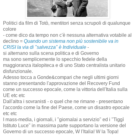
Politici da film di Totò, mentitori senza scrupoli di qualunque
colore
- come dico da tempo non c'è nessuna alternativa votabile al
declino =
Quando un sistema non più sostenibile va in
CRISI la via di "salvezza" è Individuale
-
si alternano sulla scena politica e di Governo
ma sono semplicemente lo specchio fedele della
maggioranza italopiteca e di uno Stato centralista unitario
disfunzionale.
Adesso tocca a Gonde&compari che negli ultimi giorni
stanno presentando l'approvazione del Recovery Fund
come un successo epocale, come la vittoria dell'Italia sulla
UE etc etc
Dall'altra i sovranisti - o quel che ne rimane - presentano
l'accordo come la fine del Paese, come un disastro epocale
etc etc
I mass-media, i giornali, i "giornalai a servizio" ed i "Tiggì
Istituto Luce" in massima parte supportano la versione del
Governo di un successo epocale, W l'Italia! W la Topa!