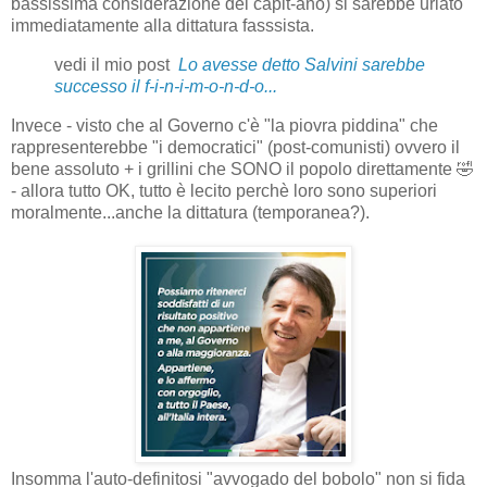
bassissima considerazione del capit-ano) si sarebbe urlato
immediatamente alla dittatura fasssista.
vedi il mio post
Lo avesse detto Salvini sarebbe
successo il f-i-n-i-m-o-n-d-o...
Invece - visto che al Governo c'è "la piovra piddina" che
rappresenterebbe "i democratici" (post-comunisti) ovvero il
bene assoluto + i grillini che SONO il popolo direttamente 🤣
- allora tutto OK, tutto è lecito perchè loro sono superiori
moralmente...anche la dittatura (temporanea?).
Insomma l'auto-definitosi "avvogado del bobolo" non si fida