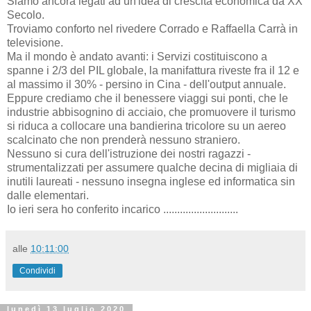
Siamo ancora legati ad un'idea di crescita economica da XX
Secolo.
Troviamo conforto nel rivedere Corrado e Raffaella Carrà in
televisione.
Ma il mondo è andato avanti: i Servizi costituiscono a
spanne i 2/3 del PIL globale, la manifattura riveste fra il 12 e
al massimo il 30% - persino in Cina - dell'output annuale.
Eppure crediamo che il benessere viaggi sui ponti, che le
industrie abbisognino di acciaio, che promuovere il turismo
si riduca a collocare una bandierina tricolore su un aereo
scalcinato che non prenderà nessuno straniero.
Nessuno si cura dell'istruzione dei nostri ragazzi -
strumentalizzati per assumere qualche decina di migliaia di
inutili laureati - nessuno insegna inglese ed informatica sin
dalle elementari.
Io ieri sera ho conferito incarico ...........................
alle
10:11:00
Condividi
lunedì 13 luglio 2020