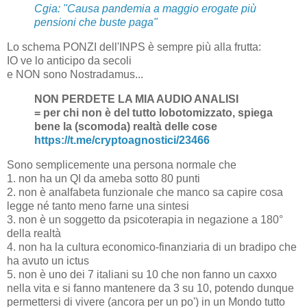
Cgia: "Causa pandemia a maggio erogate più
pensioni che buste paga"
Lo schema PONZI dell'INPS è sempre più alla frutta:
IO ve lo anticipo da secoli
e NON sono Nostradamus...
NON PERDETE LA MIA AUDIO ANALISI
= per chi non è del tutto lobotomizzato, spiega
bene la (scomoda) realtà delle cose
https://t.me/cryptoagnostici/23466
Sono semplicemente una persona normale che
1. non ha un QI da ameba sotto 80 punti
2. non è analfabeta funzionale che manco sa capire cosa
legge né tanto meno farne una sintesi
3. non è un soggetto da psicoterapia in negazione a 180°
della realtà
4. non ha la cultura economico-finanziaria di un bradipo che
ha avuto un ictus
5. non è uno dei 7 italiani su 10 che non fanno un caxxo
nella vita e si fanno mantenere da 3 su 10, potendo dunque
permettersi di vivere (ancora per un po') in un Mondo tutto