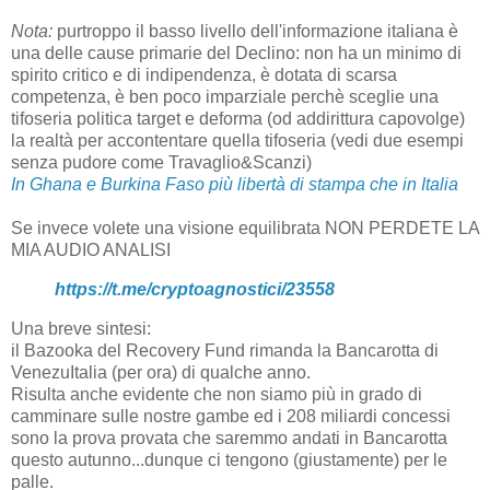
Nota:
purtroppo il basso livello dell'informazione italiana è
una delle cause primarie del Declino: non ha un minimo di
spirito critico e di indipendenza, è dotata di scarsa
competenza, è ben poco imparziale perchè sceglie una
tifoseria politica target e deforma (od addirittura capovolge)
la realtà per accontentare quella tifoseria (vedi due esempi
senza pudore come Travaglio&Scanzi)
In Ghana e Burkina Faso più libertà di stampa che in Italia
Se invece volete una visione equilibrata NON PERDETE LA
MIA AUDIO ANALISI
https://t.me/cryptoagnostici/23558
Una breve sintesi:
il Bazooka del Recovery Fund rimanda la Bancarotta di
VenezuItalia (per ora) di qualche anno.
Risulta anche evidente che non siamo più in grado di
camminare sulle nostre gambe ed i 208 miliardi concessi
sono la prova provata che saremmo andati in Bancarotta
questo autunno...dunque ci tengono (giustamente) per le
palle.