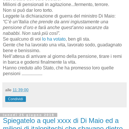
Milioni di pensionati in agitazione...fermento, terrore.
Non si può dar loro torto.
Leggete la dichiarazione di guerra del ministro Di Maio:
“C’è un’Italia che prende da anni ingiustamente una
pensione d’oro e farà anche quest’anno vacanze da
nababbi. Non sarà più così”.
Se qualcuno di voi
lo ha votato
, ben gli sta.
Gente che ha lavorato una vita, lavorato sodo, guadagnato
bene e benissimo.
Nell’attesa di arrivare al giorno della pensione, tirare i remi
in barca e godersi finalmente la vita.
Hanno creduto allo Stato, che ha promesso loro quelle
pensioni ..................
alle
11:39:00
Condividi
lunedì 25 giugno 2018
Spiegatelo a quel xxxx di Di Maio ed a
milioni di italopitechi che sbavano dietro