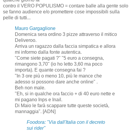
contro il VERO POPULISMO = contare balle alla gente solo
se fanno audience e/o promettere cose impossibili sulla
pelle di tutti...
Mauro Gargaglione
Domenica sera ordino 3 pizze attraverso il mitico
Deliveroo.
Arriva un ragazzo dalla faccia simpatica e allora
mi informo dalla fonte autentica.
"Come siete pagati ?" "5 euro a consegna,
rimangono 3,70" (io ho letto 3,60 ma poco
importa). E quante consegna fai ?
"In 3 ore più o meno 10, più le mance che
adesso si possono dare anche online" .
Beh non male.
"Eh, si in qualche ora faccio + di 40 euro nette e
mi pagano Inps e Inail.
Di Maio le farà scappare tutte queste società,
mannaggia". [ADN]
Foodora: "Via dall'Italia con il decreto
sui rider"