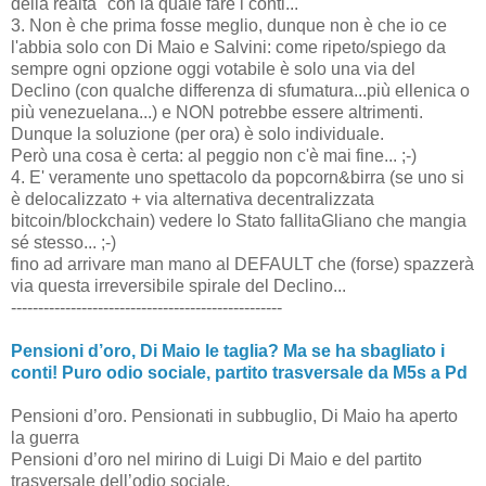
della realtà" con la quale fare i conti...
3. Non è che prima fosse meglio, dunque non è che io ce
l'abbia solo con Di Maio e Salvini: come ripeto/spiego da
sempre ogni opzione oggi votabile è solo una via del
Declino (con qualche differenza di sfumatura...più ellenica o
più venezuelana...) e NON potrebbe essere altrimenti.
Dunque la soluzione (per ora) è solo individuale.
Però una cosa è certa: al peggio non c'è mai fine... ;-)
4. E' veramente uno spettacolo da popcorn&birra (se uno si
è delocalizzato + via alternativa decentralizzata
bitcoin/blockchain) vedere lo Stato fallitaGliano che mangia
sé stesso... ;-)
fino ad arrivare man mano al DEFAULT che (forse) spazzerà
via questa irreversibile spirale del Declino...
--------------------------------------------------
Pensioni d’oro, Di Maio le taglia? Ma se ha sbagliato i
conti! Puro odio sociale, partito trasversale da M5s a Pd
Pensioni d’oro. Pensionati in subbuglio, Di Maio ha aperto
la guerra
Pensioni d’oro nel mirino di Luigi Di Maio e del partito
trasversale dell’odio sociale.