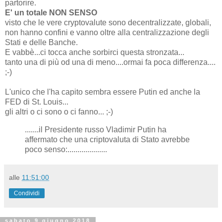
partorire.
E' un totale NON SENSO
visto che le vere cryptovalute sono decentralizzate, globali,
non hanno confini e vanno oltre alla centralizzazione degli
Stati e delle Banche.
E vabbè...ci tocca anche sorbirci questa stronzata...
tanto una di più od una di meno....ormai fa poca differenza....
;-)
L'unico che l'ha capito sembra essere Putin ed anche la
FED di St. Louis...
gli altri o ci sono o ci fanno... ;-)
.......il Presidente russo Vladimir Putin ha
affermato che una criptovaluta di Stato avrebbe
poco senso:....................
alle
11:51:00
Condividi
sabato 9 giugno 2018