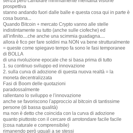
senza però cambiare minimamente mentalità visione
prospettiva
stanno andando fuori dalle balle e questa cosa qui in parte è
cosa buona...
Quando Bitcoin + mercato Crypto vanno alle stelle
indistintamente su tutto (anche sulle ciofeche) ed
all'infinito....che anche una scimmia guadagna....
allora è fico per fare soldini ma NON va bene strutturalmente
= queste come spiegavo tempo fa sono le fasi temporanee
di BOLLA
di una rivoluzione epocale che si basa prima di tutto
1. su continuo sviluppo ed innovazione
2. sulla curva di adozione di questa nuova realtà = la
moneta decentralizzata
Fasi di Boom delle quotazioni
paradossalmente
rallentano lo sviluppo e l'innovazione
anche se favoriscono l'approccio al bitcoin di tantissime
persone (di bassa qualità)
ma non è detto che coincida con la curva di adozione
quanto piuttosto con il cercare di arrotondare facile facile
(cosa naturale e comprensibile)
rimanendo però uguali a se stessi