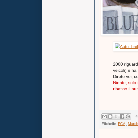
2000 riguardo
veicoli) e h
Direte voi, 
Niente, solo
ribasso il num
a
Etichette:
FCA
,
March