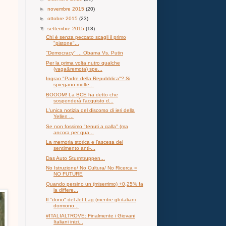
►
novembre 2015
(20)
►
ottobre 2015
(23)
▼
settembre 2015
(18)
Chi è senza peccato scagli il primo
"pistone"...
"Democracy" ... Obama Vs. Putin
Per la prima volta nutro qualche
(vaga&remota) spe...
Ingrao "Padre della Repubblica"? Si
spiegano molte...
BOOOM! La BCE ha detto che
sospenderà l'acquisto d...
L'unica notizia del discorso di ieri della
Yellen ...
Se non fossimo "tenuti a galla" (ma
ancora per qua...
La memoria storica e l’ascesa del
sentimento anti-...
Das Auto Sturmtruppen...
No Istruzione/ No Cultura/ No Ricerca =
NO FUTURE
Quando persino un (miserrimo) +0,25% fa
la differe...
Il "dono" del Jet Lag (mentre gli italiani
dormono...
#ITALIALTROVE: Finalmente i Giovani
Italiani inizi...