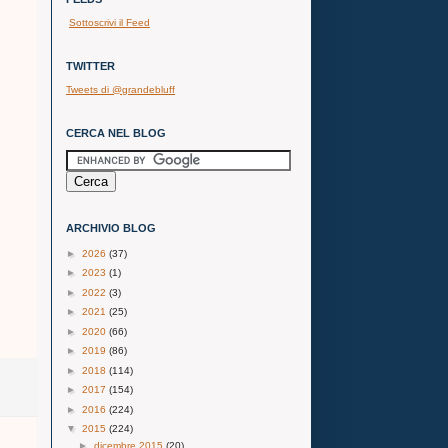
Sottoscrivi il Feed
TWITTER
Tweets di @grandebluff
CERCA NEL BLOG
ARCHIVIO BLOG
►
2026
(37)
►
2023
(1)
►
2022
(3)
►
2021
(25)
►
2020
(66)
►
2019
(86)
►
2018
(114)
►
2017
(154)
►
2016
(224)
▼
2015
(224)
►
dicembre 2015
(20)