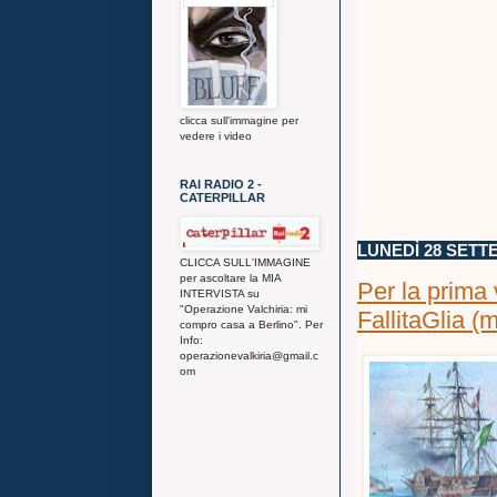
clicca sull'immagine per
vedere i video
RAI RADIO 2 -
CATERPILLAR
LUNEDÌ 28 SETT
CLICCA SULL'IMMAGINE
per ascoltare la MIA
Per la prima
INTERVISTA su
"Operazione Valchiria: mi
FallitaGlia (
compro casa a Berlino". Per
Info:
operazionevalkiria@gmail.c
om