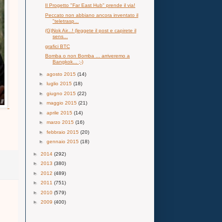
Il Progetto "Far East Hub" prende il via!
Peccato non abbiano ancora inventato il
"teletrasp...
(G)Nok Air...! (leggete il post e capirete il
sens...
grafici BTC
Bomba o non Bomba ... arriveremo a
Bangkok... ;-)
►
agosto 2015
(14)
►
luglio 2015
(18)
►
giugno 2015
(22)
►
maggio 2015
(21)
►
aprile 2015
(14)
►
marzo 2015
(16)
►
febbraio 2015
(20)
►
gennaio 2015
(18)
►
2014
(292)
►
2013
(380)
►
2012
(489)
►
2011
(751)
►
2010
(579)
►
2009
(400)