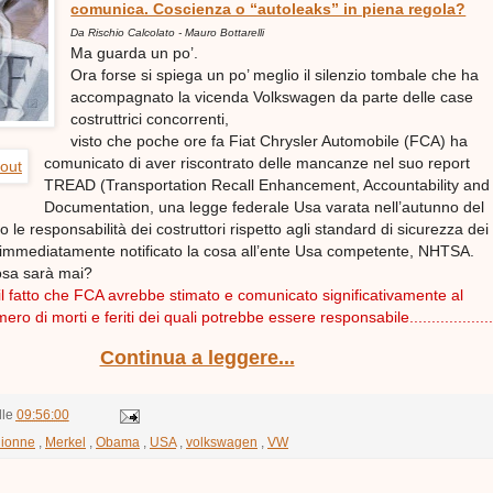
comunica. Coscienza o “autoleaks” in piena regola?
Da Rischio Calcolato - Mauro Bottarelli
Ma guarda un po’.
Ora forse si spiega un po’ meglio il silenzio tombale che ha
accompagnato la vicenda Volkswagen da parte delle case
costruttrici concorrenti,
visto che poche ore fa Fiat Chrysler Automobile (FCA) ha
comunicato di aver riscontrato delle mancanze nel suo report
TREAD (Transportation Recall Enhancement, Accountability and
Documentation, una legge federale Usa varata nell’autunno del
 le responsabilità dei costruttori rispetto agli standard di sicurezza dei
a immediatamente notificato la cosa all’ente Usa competente, NHTSA.
cosa sarà mai?
 il fatto che FCA avrebbe stimato e comunicato significativamente al
ero di morti e feriti dei quali potrebbe essere responsabile...................
Continua a leggere...
lle
09:56:00
ionne
,
Merkel
,
Obama
,
USA
,
volkswagen
,
VW