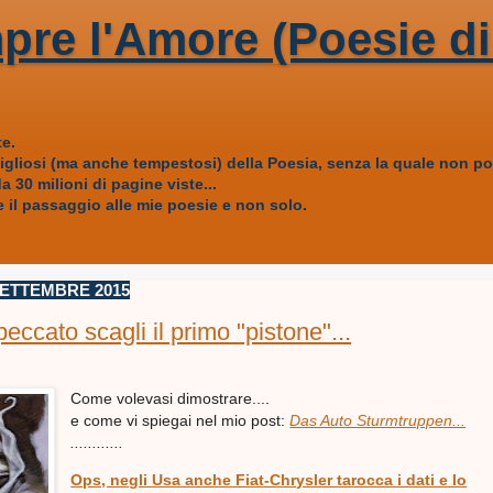
pre l'Amore (Poesie di
e.
vigliosi (ma anche tempestosi) della Poesia, senza la quale non
 30 milioni di pagine viste...
 il passaggio alle mie poesie e non solo.
SETTEMBRE 2015
eccato scagli il primo "pistone"...
Come volevasi dimostrare....
e come vi spiegai nel mio post:
Das Auto Sturmtruppen...
............
Ops, negli Usa anche Fiat-Chrysler tarocca i dati e lo