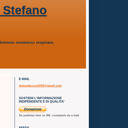
 Stefano
 potremmo nemmeno respirare.
E-MAIL
lagrandecrisi2009@gmail.com
SOSTIENI L'INFORMAZIONE
INDIPENDENTE E DI QUALITA'
Se preferisci fare un BB, contattami via e-mail
FEEDS