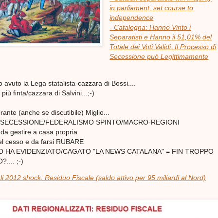
in parliament, set course to
independence
- Catalogna: Hanno Vinto i
Separatisti e Hanno il 51,01% del
Totale dei Voti Validi. Il Processo di
Secessione può Legittimamente
avuto la Lega statalista-cazzara di Bossi....
più finta/cazzara di Salvini...;-)
rante (anche se discutibile) Miglio...
ella SECESSIONE/FEDERALISMO SPINTO/MACRO-REGIONI
 da gestire a casa propria
el cesso e da farsi RUBARE
O HA EVIDENZIATO/CAGATO "LA NEWS CATALANA" = FIN TROPPO
.... ;-)
i 2012 shock: Residuo Fiscale (saldo attivo per 95 miliardi al Nord)