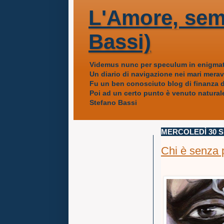
L'Amore, sem
Bassi)
Videmus nunc per speculum in enigmat
Un diario di navigazione nei mari mera
Fu un ben conosciuto blog di finanza da
Poi ad un certo punto è venuto naturale
Stefano Bassi
MERCOLEDÌ 30 
Chi è senza p