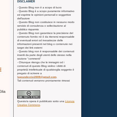
DISCLAIMER
- Questo Blog non è a scopo di lucro
- Questo Blog è a scopo puramente informativo
ed esprime le opinioni personali e soggettive
dell'autore
- Questo Blog non costituisce in nessuno modo
servizio di consulenza o sollecitazione al
pubblico risparmio
- Questo Blog non garantisce la precisione del
contenuto fornito nè è da ritenersi responsabile
di eventuali errori od inesattezze delle
informazioni presenti nel blog o contenute nei
target dei link esterni
- Questo blog non è responsabile dei contenuti
inseriti da parte degli utenti dello stesso nella
sezione "commenti"
- Chiunque ritenga che le immagini od i
contenuti di questo Blog violino i diritti di
u
proprietà intellettuale di qualsivoglia soggetto è
pregato di scrivere a
lagrandecrisi2009@gmail.com
.
Tali contenuti verranno prontamente rimossi
Glia
Questo/a
opera
è pubblicato sotto una
Licenza
Creative Commons
.