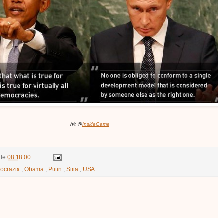
h/t @
InsideGame
.
lle
08:18:00
ocrazia
,
Obama
,
Putin
,
Siria
,
USA