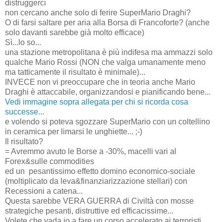
distruggerci
non cercano anche solo di ferire SuperMario Draghi?
O di farsi saltare per aria alla Borsa di Francoforte? (anche
solo davanti sarebbe già molto efficace)
Sì...lo so...
una stazione metropolitana è più indifesa ma ammazzi solo
qualche Mario Rossi (NON che valga umanamente meno
ma tatticamente il risultato è minimale)...
INVECE non vi preoccupare che in teoria anche Mario
Draghi è attaccabile, organizzandosi e pianificando bene...
Vedi immagine sopra allegata per chi si ricorda cosa
successe
...
e volendo si poteva sgozzare SuperMario con un coltellino
in ceramica per limarsi le unghiette... ;-)
Il risultato?
= Avremmo avuto le Borse a -30%, macelli vari al
Forex&sulle commodities
ed un pesantissimo effetto domino economico-sociale
(moltiplicato da leva&finanziarizzazione stellari) con
Recessioni a catena...
Questa sarebbe VERA GUERRA di Civiltà con mosse
strategiche pesanti, distruttive ed efficacissime...
Volete che vada io a fare un corso accelerato ai terroristi