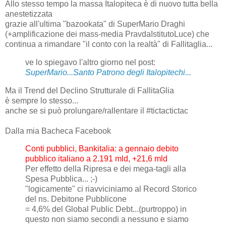
Allo stesso tempo la massa Italopiteca è di nuovo tutta bella
anestetizzata
grazie all'ultima "bazookata" di SuperMario Draghi
(+amplificazione dei mass-media PravdaIstitutoLuce) che
continua a rimandare "il conto con la realtà" di Fallitaglia...
ve lo spiegavo l'altro giorno nel post:
SuperMario...Santo Patrono degli Italopitechi...
Ma il Trend del Declino Strutturale di FallitaGlia
è sempre lo stesso...
anche se si può prolungare/rallentare il #tictactictac
Dalla mia Bacheca Facebook
Conti pubblici, Bankitalia: a gennaio debito
pubblico italiano a 2.191 mld, +21,6 mld
Per effetto della Ripresa e dei mega-tagli alla
Spesa Pubblica... ;-)
"logicamente" ci riavviciniamo al Record Storico
del ns. Debitone Pubblicone
= 4,6% del Global Public Debt...(purtroppo) in
questo non siamo secondi a nessuno e siamo