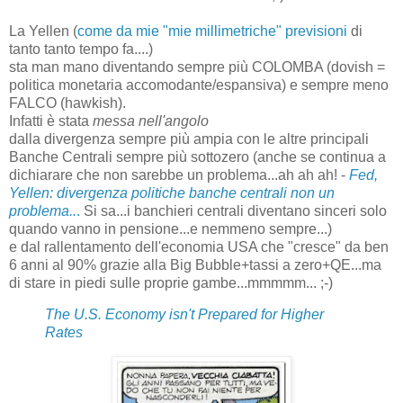
La Yellen (
come da mie "mie millimetriche" previsioni
di
tanto tanto tempo fa....)
sta man mano diventando sempre più COLOMBA (dovish =
politica monetaria accomodante/espansiva) e sempre meno
FALCO (hawkish).
Infatti è stata
messa nell'angolo
dalla divergenza sempre più ampia con le altre principali
Banche Centrali sempre più sottozero (anche se continua a
dichiarare che non sarebbe un problema...ah ah ah! -
Fed,
Yellen: divergenza politiche banche centrali non un
problema..
.
Si sa...i banchieri centrali diventano sinceri solo
quando vanno in pensione...e nemmeno sempre...)
e dal rallentamento dell'economia USA che "cresce" da ben
6 anni al 90% grazie alla Big Bubble+tassi a zero+QE...ma
di stare in piedi sulle proprie gambe...mmmmm... ;-)
The U.S. Economy isn't Prepared for Higher
Rates