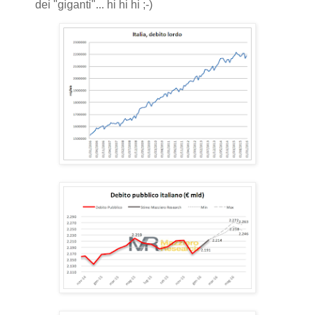
dei "giganti"... hi hi hi ;-)