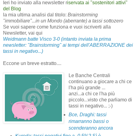
Ieri ho inviato alla newsletter r
iservata ai "sostenitori attivi"
del Blog
la mia ultima analisi dal titolo:
Brainstorming
"immobiliare"...in un Mondo (aberrante) a tassi sottozero
Se vuoi sapere come funziona e vuoi iscriverti alla
Newsletter, vai qui
Weidmann batte Visco 3-0 (intanto inviata la prima
newsletter: "Brainstorming" ai tempi dell'ABERRAZIONE dei
tassi in negativo...)
Eccone un breve estratto....
Le Banche Centrali
continuano a giocare a chi ce
l'ha più grande ...
anzi...a chi ce l'ha più
piccolo...visto che parliamo di
tassi in negativo... ;-)
Bce, Draghi: tassi
rimarranno bassi o
scenderanno ancora
Kuroda: tassi negativi fino a -0,5%? Sì è