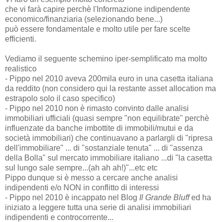
che vi farà capire perchè l'Informazione indipendente
economico/finanziaria (selezionando bene...)
può essere fondamentale e molto utile per fare scelte
efficienti.
Vediamo il seguente schemino iper-semplificato ma molto
realistico
- Pippo nel 2010 aveva 200mila euro in una casetta italiana
da reddito (non considero qui la restante asset allocation ma
estrapolo solo il caso specifico)
- Pippo nel 2010 non è rimasto convinto dalle analisi
immobiliari ufficiali (quasi sempre "non equilibrate" perchè
influenzate da banche imbottite di immobili/mutui e da
società immobiliari) che continuavano a parlargli di "ripresa
dell'immobiliare" ... di "sostanziale tenuta" ... di "assenza
della Bolla" sul mercato immobiliare italiano ...di "la casetta
sul lungo sale sempre...(ah ah ah!)"...etc etc
Pippo dunque si è messo a cercare anche analisi
indipendenti e/o NON in conflitto di interessi
- Pippo nel 2010 è incappato nel Blog
Il Grande Bluff
ed ha
iniziato a leggere tutta una serie di analisi immobiliari
indipendenti e controcorrente...