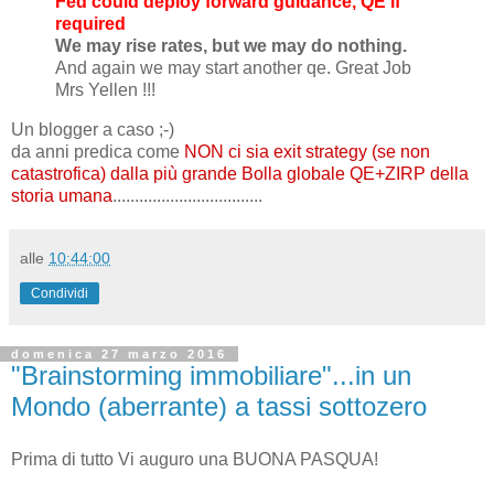
Fed could deploy forward guidance, QE if
required
We may rise rates, but we may do nothing.
And again we may start another qe. Great Job
Mrs Yellen !!!
Un blogger a caso ;-)
da anni predica come
NON
ci sia exit strategy (se non
catastrofica) dalla più grande Bolla globale QE+ZIRP della
storia umana
..................................
alle
10:44:00
Condividi
domenica 27 marzo 2016
"Brainstorming immobiliare"...in un
Mondo (aberrante) a tassi sottozero
Prima di tutto Vi auguro una BUONA PASQUA!