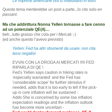
Le imprese americane ora si indebitano in euro
Questo tema meriterebbe un post a parte...lo cito solo
en
passant
.
Ma che addirittura Nonna Yellen tornasse a fare cenno
ad un potenziale QE(4)....
beh...tutto grasso che cola per i Mercati ;-)
(ed anche questo l'avevo previsto)
Yellen: Fed ha altri strumenti da usare, non cita
tassi negativi
EVVAI CON LA DROGA AI MERCATI !!!!! FED
RIPARLA DI QE !
Fed's Yellen says caution in hiking rates is
'especially warranted' and the Fed has
'considerable scope' for further stimulus if
needed, adds that it is too early to tell if the pick-
up in core inflation will be sustained -
Adds She is concerned by some low inflation
expectation readings and the inflation outlook
has become more uncertain -