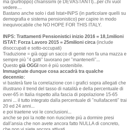
ma (purtroppo) chiarissimi (e DEVASTANTI)...per chi vuol
vedere....
Bastano anche solo i dati Istat+INPS (in particolare quelli su
demografia e sistema pensionistico) per capire in modo
inequivocabile che NO HOPE FOR THIS ITALY.
INPS: Trattamenti Pensionistici inizio 2016 = 18,1milioni
ISTAT: Forza Lavoro 2015 = 25milioni circa
(include
disoccupati e sotto-occupati)
Traduzione = già oggi un sacco di gente non fa una mazza e
sempre più "4 gatti" lavorano per "mantenerli"...
Questo
già OGGI
non è più sostenibile.
Immaginate dunque cosa accadrà tra qualche
decennio:
vi basterà fare la correlazione con i grafici sopra allegati che
illustrano il trend del tasso di natalità e della percentuale di
over-65 in Italia rispetto alla fascia di popolazione 15-65
anni ... il tutto integrato dalla percentuale di "nullafacenti" trai
20 ed 24 anni...
e poi traetene voi le conclusioni...
anche se poi la notte non riuscirete più a dormire presi
dall'ansia che non avete ancora fatto NULLA di concreto,
che non vi siete ancora attivati...