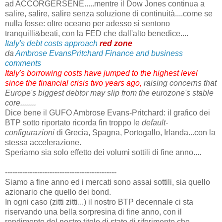
ad ACCORGERSENE.....mentre il Dow Jones continua a
salire, salire, salire senza soluzione di continuità....come se
nulla fosse: oltre oceano per adesso si sentono
tranquilli&beati, con la FED che dall'alto benedice....
Italy's debt costs approach
red zone
da
Ambrose EvansPritchard Finance and business
comments
Italy's borrowing costs have jumped to the highest level
since the financial crisis two years ago,
raising concerns that
Europe's biggest debtor may slip from the eurozone's stable
core........
Dice bene il GUFO Ambrose Evans-Pritchard: il grafico dei
BTP sotto riportato ricorda fin troppo le
default-
configurazioni
di Grecia, Spagna, Portogallo, Irlanda...con la
stessa accelerazione.
Speriamo sia solo effetto dei volumi sottili di fine anno....
---------------------------------------------
Siamo a fine anno ed i mercati sono assai sottili, sia quello
azionario che quello dei bond.
In ogni caso (zitti zitti...) il nostro BTP decennale ci sta
riservando una bella sorpresina di fine anno, con il
rendimento del nostro titolo di stato di riferimento che