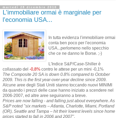
martedì 28 dicembre 2010
L'immobiliare ormai è marginale per
l'economia USA...
In tutta evidenza l'immobiliare ormai
conta ben poco per l'economia
USA...perlomeno nello specchio
che ce ne danno le Borse. ;-)
L'Indice S&P/Case-Shiller è
collassato del
-0,8
%
contro le attese per un mini -0,1%
The Composite 20 SA is down 0.8% compared to October
2009. This is the first year-over-year decline since 2009.
Alcune aree degli Stati Uniti stanno toccando nuovi MINIMI
da quando i prezzi delle case hanno iniziato a scendere nel
2006-2007, ed altre aree seguiranno a breve.
Prices are now falling - and falling just about everywhere. As
S&P noted "six markets – Atlanta, Charlotte, Miami, Portland
(OR), Seattle and Tampa – hit their lowest levels since home
prices started to fall in 2006 and 2007".