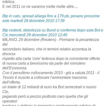
infelice.
E nel 2011 ce ne saranno molte molte altre....
Btp in calo, spread allarga fino a 179 pb, pesano prossime
aste martedì 28 dicembre 2010 17:39
Btp cedenti, debolezza su Bund si conferma dopo asta Bot e
Ctz mercoledì 29 dicembre 2010 12:49
MILANO, 29 dicembre (Reuters) - Permane la pesantezza
del
secondario italiano, che in termini relativi accentua la
discesa
rispetto alla carta 'core' tedesca dopo la consistente offerta
di nuova carta a brevissimo da parte del ministero
dell'Economia.
Con il penultimo collocamento 2010 - già a valuta 2011 - il
Tesoro è riuscito a collocare l'ammontare massimo
dell'offerta,
un totale di 12 miliardi di euro tra Bot semestrali e nuovo
Ctz,
pagando però a prezzo piuttosto caro quella che gli
operatori
tendono a definire la tempistica relativamente infelice di