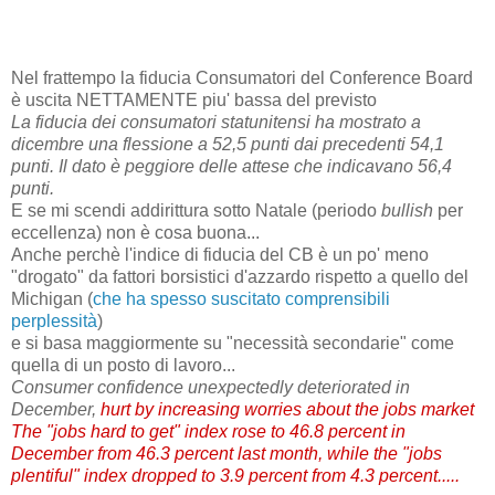
Nel frattempo la fiducia Consumatori del Conference Board
è uscita NETTAMENTE piu' bassa del previsto
La fiducia dei consumatori statunitensi ha mostrato a
dicembre una flessione a 52,5 punti dai precedenti 54,1
punti. Il dato è peggiore delle attese che indicavano 56,4
punti.
E se mi scendi addirittura sotto Natale (periodo
bullish
per
eccellenza) non è cosa buona...
Anche perchè l'indice di fiducia del CB è un po' meno
"drogato" da fattori borsistici d'azzardo rispetto a quello del
Michigan (
che ha spesso suscitato comprensibili
perplessità
)
e si basa maggiormente su "necessità secondarie" come
quella di un posto di lavoro...
Consumer confidence unexpectedly deteriorated in
December,
hurt by increasing worries about the jobs market
The "jobs hard to get" index rose to 46.8 percent in
December from 46.3 percent last month, while the "jobs
plentiful" index dropped to 3.9 percent from 4.3 percent.....