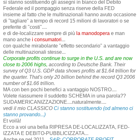
si stanno sostituendo gli assegni in bianco del Debito
Federale ed il pompaggio senza riserve della FED
insieme al fatto che le multinazionali hanno avuto occasione
di "tagliare" a tempo di record 15 milioni di lavoratori o se
preferite di "costi"....
e di de-localizzare sempre di più
la
manodopera
e man
mano anche
i consumatori
...
con qualche mirabolante "effetto secondario" a vantaggio
delle multinazionali stesse...
Corporate profits continue to surge in the U.S. and are now
close to 2006 highs,
according to Deutsche Bank. Their
survey of Q3 U.S. GDP data shows profits at $1.64 trillion for
the quarter. That's only 20 billion behind the record Q3 2006
number of $1.66 trillion.
MA con ben pochi benefici a vantaggio NOSTRO....
Volete riassumere il suddetto SCHEMA in una parola??
SUDAMERICANIZZAZIONE....naturalmente....
vedi il mio CLASSICO
Ci stanno sostituendo (od almeno ci
stanno provando...)
Et voilà!
Ecco a voi una bella RIPRESA DE-LOCALIZZATA, FED-
IZZATA E DEBITO-PUBBLICIZZATA...
Anche se nel 2011....
S&P: CORPORATE PROFIT