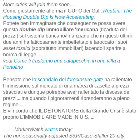
More cities will join them soon.....
Come giustamente afferma il GUFO dei Gufi:
Roubini: The
Housing Double Dip Is Now Accelerating
.
Potrete ben immaginare che conseguenze possa avere
questa
double-dip
immobiliare 'mericana
(ricaduta dei
prezzi) sul sistema bancario/finanziario che in questi ultimi
due anni ha faticosamente imbellettato e taroccato i suoi
asset tossici
(soprattutto immobiliari) facendoli sparire a
norma di legge....
vedi
Come ti trasformo una catapecchia in una villa a
Portofino
Pensate che
lo scandalo del
foreclosure-gate
ha rallentato
l'immissione sul mercato di una marea di casette a prezzi
stracciati e dunque potrebbe aver rallentato la discesa dei
prezzi....ma quando i pignoramenti riprenderanno a pieno
regime....
E vi ricordo che IL DETONATORE della Grande Crisi è stato
proprio L'IMMOBILIARE MADE IN U.S. ....
.........MarketWatch
writes
today:
The non-seasonally-adjusted S&P/Case-Shiller 20-city