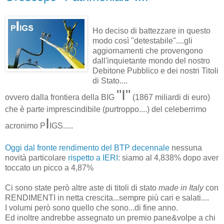
Ho deciso di battezzare in questo
modo così "detestabile"....gli
aggiornamenti che provengono
dall'inquietante mondo del nostro
Debitone Pubblico e dei nostri Titoli
di Stato....
"I"
ovvero dalla frontiera della BIG
(1867 miliardi di euro)
che è parte imprescindibile (purtroppo....) del celeberrimo
I
acronimo P
IGS.....
Oggi dal fronte rendimento del BTP decennale
nessuna
novità particolare
rispetto a IERI
: siamo al 4,838% dopo aver
toccato un picco a 4,87%
Ci sono state però altre aste di titoli di stato
made in Italy
con
RENDIMENTI in netta crescita...sempre più cari e salati....
I volumi però sono quello che sono...di fine anno.
Ed inoltre andrebbe assegnato un premio pane&volpe a chi