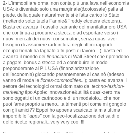
2-
L'immobiliare ormai non conta più una fava nell'economia
USA: è diventato solo una marginale(&colossale) palla al
piede, della quale naturalmente si è fatta carico lo Stato
(mettendo sotto tutela Fannie&Freddy etcetera etcetera)...
Basta ed avanza il cavallo trainante del manifatturiero USA
che continua a produrre a stecca e ad esportare verso i
nuovi mercati dei nuovi consumatori, senza quasi aver
bisogno di assumere (addirittura negli ultimi rapporti
occupazionali ha tagliato altri posti di lavoro....); basta ed
avanza il mondo dei
financials
di Wall Street che riprendono
a pagarsi bonus a stecca ed a contribuire in modo
preponderante al PIL USA (finanziarizzazione
dell'economia) giocando pesantemente al casinò (adesso
vanno di moda le
fiches-commodities
...); basta ed avanza il
settore dei tecnologici ormai dominato dal
techno-fashion-
marketing
tipo Apple: innovazione&utilità quasi-zero ma
sono oggetti di un carinoooo e di un modaiolo....che non
puoi farne proprio a meno....altrimenti poi come mi gongolo
con gli amici?? Eppoi ho appena scaricato la mia ultima
imperdibile "
apps"
con la geo-localizzazione dei saldi e
delle ricette regionali...very very cool !!!