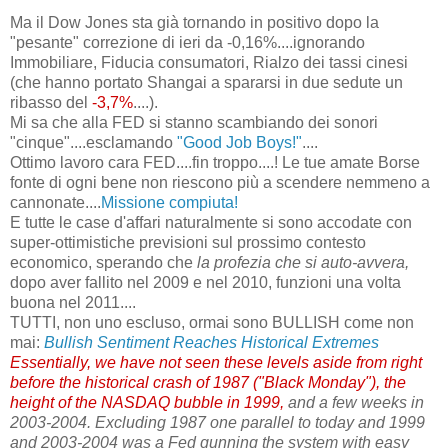
Ma il Dow Jones sta già tornando in positivo dopo la
"pesante" correzione di ieri da -0,16%....ignorando
Immobiliare, Fiducia consumatori, Rialzo dei tassi cinesi
(che hanno portato Shangai a spararsi in due sedute un
ribasso del
-3,7%
....).
Mi sa che alla FED si stanno scambiando dei sonori
"cinque"....esclamando
"Good Job Boys!"
....
Ottimo lavoro cara FED....fin troppo....! Le tue amate Borse
fonte di ogni bene non riescono più a scendere nemmeno a
cannonate....
Missione compiuta!
E tutte le case d'affari naturalmente si sono accodate con
super-ottimistiche previsioni sul prossimo contesto
economico, sperando che
la profezia che si auto-avvera,
dopo aver fallito nel 2009 e nel 2010, funzioni una volta
buona nel 2011....
TUTTI, non uno escluso, ormai sono BULLISH come non
mai:
Bullish
Sentiment Reaches Historical Extremes
Essentially, we have not seen these levels aside from right
before the historical crash of 1987 ("Black Monday"), the
height of the NASDAQ bubble in 1999,
and a few weeks in
2003-2004. Excluding 1987 one parallel to today and 1999
and 2003-2004 was a Fed gunning the system with easy