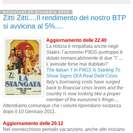
mercoledì 29 dicembre 2010
Zitti Zitti....Il rendimento del nostro BTP
si avvicina al 5%....
Aggiornamento delle 22.40
La notizia è rimpallata anche negli
States
: l'acronimo PIIGS purtroppo è
dotato immancabilmente di due "I"....
L'avevate forse mai dubitato?
The Italian 'I' In PIIGS Is Starting To
Show Signs Of A Real Debt Crisis
Italy's borrowing costs have surged
back to financial crisis levels and the
country is now looking like a proper
member of the eurozone's fringe....
Attendiamo comunque che i volumi riprendano sostanza
dopo il 10 Gennaio 2011.
Aggiornamento delle 20.12
Nel sonnecchioso periodo vacanziero, anche altri iniziano