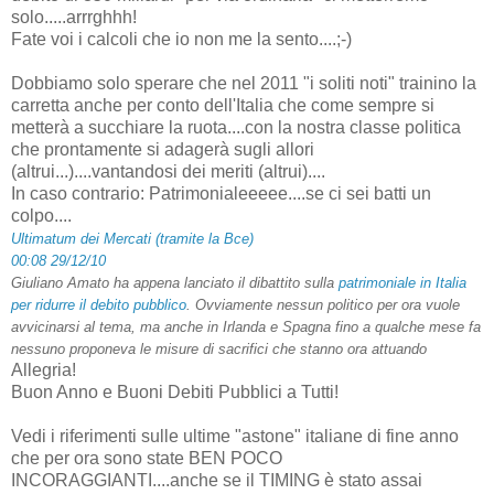
solo.....arrrghhh!
Fate voi i calcoli che io non me la sento....;-)
Dobbiamo solo sperare che nel 2011 "i soliti noti" trainino la
carretta anche per conto dell'Italia che come sempre si
metterà a succhiare la ruota....con la nostra classe politica
che prontamente si adagerà sugli allori
(altrui...)....vantandosi dei meriti (altrui)....
In caso contrario: Patrimonialeeeee....se ci sei batti un
colpo....
Ultimatum dei Mercati (tramite la Bce)
00:08 29/12/10
Giuliano Amato ha appena lanciato il dibattito sulla
patrimoniale in Italia
per ridurre il debito pubblico
. Ovviamente nessun politico per ora vuole
avvicinarsi al tema, ma anche in Irlanda e Spagna fino a qualche mese fa
nessuno proponeva le misure di sacrifici che stanno ora attuando
Allegria!
Buon Anno e Buoni Debiti Pubblici a Tutti!
Vedi i riferimenti sulle ultime "astone" italiane di fine anno
che per ora sono state BEN POCO
INCORAGGIANTI....anche se il TIMING è stato assai