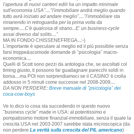
l'apertura di nuovi cantieri edili ha un impatto minimale
sull'economia USA"...."l'immobiliare andrà meglio quando
tutto avrà iniziato ad andare meglio"...."l'immobiliare sta
rimanendo in retroguardia per la prima volta da
sempre.....C'è qualcosa di strano...E' un business-cycle
assai diverso dal solito...."
MA IN FONDO CHISSENEFREGA...:-)
L'importante è speculare al meglio ed il più possibile senza
farsi troppe&scomode domande di "psicologia" macro-
economica....
Quelli di Scott sono pezzi da antologia che, se ascoltati col
timing giusto, ti possono far guadagnare parecchi soldi in
borsa....ma POI non sorprendiamoci se il CASINO' ti crolla
addosso in 5 minuti come successe nel 2008-2009....
DA NON PERDERE:
Breve manuale di "psicologia" dei
coca-cow-boys
Ve lo dico io cosa sta succedendo in questo nuovo
"business cycle" made in USA: al potentissimo e
pompatissimo motore finanzial-immobiliare, senza il quale la
crescita USA nel 2003-2007 sarebbe stata microscopica (da
non perdere
La verità sulla crescita del PIL americano
)