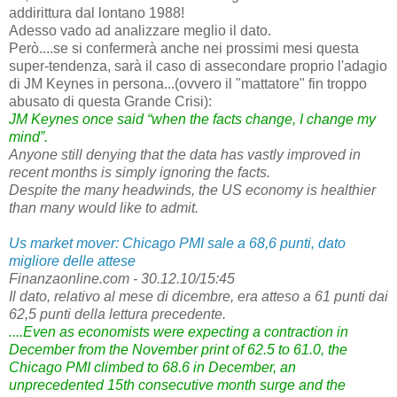
addirittura dal lontano 1988!
Adesso vado ad analizzare meglio il dato.
Però....se si confermerà anche nei prossimi mesi questa
super-tendenza, sarà il caso di assecondare proprio l'adagio
di JM Keynes in persona...(ovvero il "mattatore" fin troppo
abusato di questa Grande Crisi):
JM Keynes once said “when the facts change, I change my
mind”.
Anyone still denying that the data has vastly improved in
recent months is simply ignoring the facts.
Despite the many headwinds, the US economy is healthier
than many would like to admit.
Us market mover: Chicago PMI sale a 68,6 punti, dato
migliore delle attese
Finanzaonline.com - 30.12.10/15:45
Il dato, relativo al mese di dicembre, era atteso a 61 punti dai
62,5 punti della lettura precedente.
....Even as economists were expecting a contraction in
December from the November print of 62.5 to 61.0, the
Chicago PMI climbed to 68.6 in December, an
unprecedented 15th consecutive month surge and the