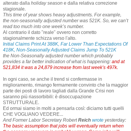
alterato dalla
holiday season
e dalla relativa correzione
stagionale.
This time of year shows heavy adjustments. For example,
the non-seasonally adjusted number was 521K. So, we can’t
read too much into one week’s number.
Al contrario il dato "reale" ovvero non corretto
stagionalmente schizza verso l'alto.
Initial Claims Print At 388K, Far Lower Than Expectations Of
418K, Non-Seasonally Adjusted Claims Jump To 521K
the Non-Seasonally adjusted number which probably
provides a far better indication of what is happening:
and at
521,834 it was a 24,879 increase from last week's 497k.
In ogni caso, se anche il trend si confermasse in
miglioramento, rimango fermamente convinto che la maggior
parte dei posti di lavoro tagliati dalla Grande Crisi non
saranno più riassorbibili: è disoccupazione
STRUTTURALE.
Ed ormai siamo in molti a pensarla così: diciamo tutti quelli
CHE VOGLIANO VEDERE...
And Former Labor Secretary Robert
Reich
wrote
yesterday:
The basic assumption that jobs will eventually return when