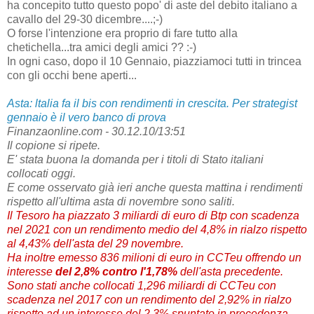
ha concepito tutto questo popo' di aste del debito italiano a
cavallo del 29-30 dicembre....;-)
O forse l'intenzione era proprio di fare tutto alla
chetichella...tra amici degli amici ?? :-)
In ogni caso, dopo il 10 Gennaio, piazziamoci tutti in trincea
con gli occhi bene aperti...
Asta: ltalia fa il bis con rendimenti in crescita. Per strategist
gennaio è il vero banco di prova
Finanzaonline.com - 30.12.10/13:51
Il copione si ripete.
E' stata buona la domanda per i titoli di Stato italiani
collocati oggi.
E come osservato già ieri anche questa mattina i rendimenti
rispetto all'ultima asta di novembre sono saliti.
Il Tesoro ha piazzato 3 miliardi di euro di Btp con scadenza
nel 2021 con un rendimento medio del 4,8% in rialzo rispetto
al 4,43% dell'asta del 29 novembre.
Ha inoltre emesso 836 milioni di euro in CCTeu offrendo un
interesse
del 2,8% contro l'1,78%
dell'asta precedente.
Sono stati anche collocati 1,296 miliardi di CCTeu con
scadenza nel 2017 con un rendimento del 2,92% in rialzo
rispetto ad un interesse del 2,3% spuntato in precedenza.