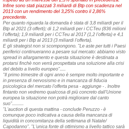
Infine sono stati piazzati 3 miliardi di Btp con scadenza nel
2013 con un rendimento del 3,25% contro il 2,86%
precedente.
Per quanto riguarda la domanda è stata di 3,8 miliardi per il
Btp al 2021 (3 offerti); di 1,2 miliardi per i CCTeu (836 milioni
l'offerta); 1,9 miliardi per i CCTeu al 2017 (1,2 l'offerta) e 4,1
miliardi per i Btp al 2013 (3 miliardi l'offerta).
E gli strategist non si scompongono. "Le aste per tutti i Paesi
periferici continueranno a pesare sul mercato: abbiamo visto
spread in allargamento e questa situazione è destinata a
protarsi finchè non verrà prospettata una soluzione alla crisi
del debito a livello europeo".....
"Il primo trimestre di ogni anno è sempre molto importante e
in presenza di nervosismo e in mancanza di fiducia
psicologica del mercato l'offerta pesa - aggiunge - . Inoltre
fintanto non vedremo qualcosa di più concreto dall'Unione
europea la situazione non potrà migliorare dal canto
suo"..........
"L'auction di questa mattina - conclude Peruzzo - è
comunque poco indicativa a causa della mancanza di
liquidità in concomitanza della settimana di Natale/
Capodanno". "L'unica fonte di ottimismo a livello tattico sarà