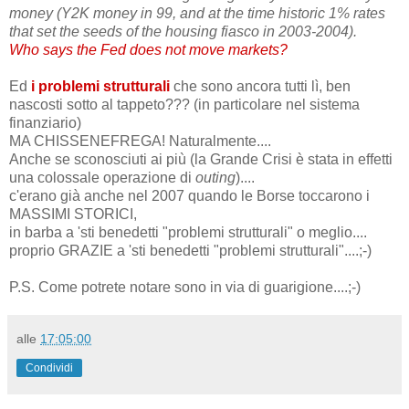
money (Y2K money in 99, and at the time historic 1% rates
that set the seeds of the housing fiasco in 2003-2004).
Who says the Fed does not move markets?
Ed
i problemi strutturali
che sono ancora tutti lì, ben
nascosti sotto al tappeto??? (in particolare nel sistema
finanziario)
MA CHISSENEFREGA! Naturalmente....
Anche se sconosciuti ai più (la Grande Crisi è stata in effetti
una colossale operazione di
outing
)....
c'erano già anche nel 2007 quando le Borse toccarono i
MASSIMI STORICI,
in barba a 'sti benedetti "problemi strutturali" o meglio....
proprio GRAZIE a 'sti benedetti "problemi strutturali"....;-)
P.S. Come potrete notare sono in via di guarigione....;-)
alle
17:05:00
Condividi