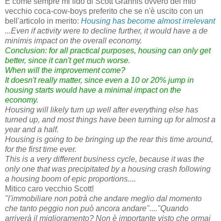
E come sempre mi fido di Scott Grannis ovvero del mio
vecchio coca-cow-boys preferito che se n'è uscito con un
bell'articolo in merito:
Housing has become almost irrelevant
...Even if activity were to decline further, it would have a
de
minimis
impact on the overall economy.
Conclusion: for all practical purposes, housing can only get
better, since it can't get much worse.
When will the improvement come?
It doesn't really matter,
since even a 10 or 20% jump in
housing starts would have a minimal impact on the
economy.
Housing will likely turn up well after everything else has
turned up, and most things have been turning up for almost a
year and a half.
Housing is going to be bringing up the rear this time around,
for the first time ever.
This is a very different business cycle, because it was the
only one that was precipitated by a housing crash following
a housing boom of epic proportions.
...
Mitico caro vecchio Scott!
"l'immobiliare non potrà che andare meglio dal momento
che tanto peggio non può ancora andare"...."Quando
arriverà il miglioramento? Non è importante visto che ormai