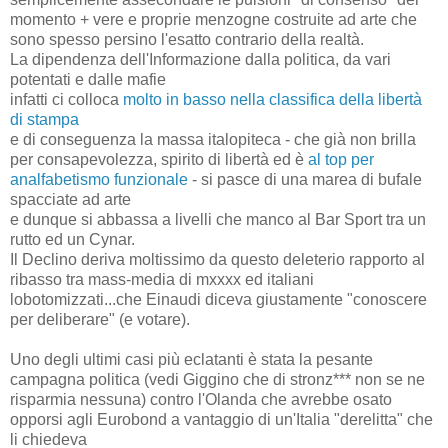
momento + vere e proprie menzogne costruite ad arte che
sono spesso persino l'esatto contrario della realtà.
La dipendenza dell'Informazione dalla politica, da vari
potentati e dalle mafie
infatti ci colloca
molto in basso nella classifica della libertà
di stampa
e di conseguenza la massa italopiteca - che già non brilla
per consapevolezza, spirito di libertà ed è
al top per
analfabetismo funzionale
- si pasce di una marea di bufale
spacciate ad arte
e dunque si abbassa a livelli che manco al Bar Sport tra un
rutto ed un Cynar.
Il Declino deriva moltissimo da questo deleterio rapporto al
ribasso tra mass-media di mxxxx ed italiani
lobotomizzati...che Einaudi diceva giustamente "conoscere
per deliberare" (e votare).
Uno degli ultimi casi più eclatanti è stata la pesante
campagna politica (vedi Giggino che di stronz*** non se ne
risparmia nessuna) contro l'Olanda che avrebbe osato
opporsi agli Eurobond a vantaggio di un'Italia "derelitta" che
li chiedeva