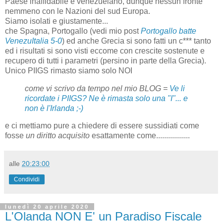
Paese inaffidabile e venezuelano, dunque nessun fronte
nemmeno con le Nazioni del sud Europa.
Siamo isolati e giustamente...
che Spagna, Portogallo (vedi mio post
Portogallo batte
VenezuItalia 5-0
) ed anche Grecia si sono fatti un c*** tanto
ed i risultati si sono visti eccome con crescite sostenute e
recupero di tutti i parametri (persino in parte della Grecia).
Unico PIIGS rimasto siamo solo NOI
come vi scrivo da tempo nel mio BLOG =
Ve li
ricordate i PIIGS? Ne è rimasta solo una "I"... e
non è l'Irlanda ;-)
e ci mettiamo pure a chiedere di essere sussidiati come
fosse
un diritto acquisito
esattamente come.................
alle
20:23:00
Condividi
lunedì 20 aprile 2020
L'Olanda NON E' un Paradiso Fiscale