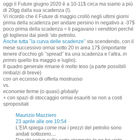
oggi il Future giugno 2020 è a 10-11$ circa ma siamo a più
di 20gg dalla sua scadenza (!).
Vi ricordo che il Future di maggio crollò negli ultimi giorni
prima della scadenza per andare persino in negativo a -37$
poco prima della scadenza = ti pagavano i venditori perché
gli togliessi dai piedi 'sto petrolio.
Anche tutta "la curva delle scadenze"
sta scendendo, con il
mese successivo ormai sotto 20 in area 17$ (importante
tenere d'occhio gli "spread" tra una scadenza e l'altra,
in
primis
quello tra maggio e luglio).
Il quadro generale rimane è molto teso (a parte possibili
rimbalzi di breve)
con un eccesso di offerta mostruoso
vs.
economie ferme (o quasi)
globally
+ con spazi di stoccaggio ormai esauriti se non a costi
spropositati
Maurizio Mazziero
23 aprile alle ore 10:54
·
L'EIA spiega come mai i prezzi del petrolio sono
andati sottozero....