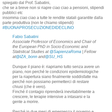
spiegato dal Prof. Sabatini,
che se a breve non si riapre ciao ciao a pensioni, stipendi
pubblici etc
insomma ciao ciao a tutte le rendite statali garantite dalla
parte produttiva (non le chiamo stipendi)
#BUONAPROSECUZIONEDIDECLINO
Fabio Sabatini
Associate Professor of Economics and Chair of
the European PhD in Socio-Economic and
Statistical Studies at
@SapienzaRoma
| Fellow
at
@IZA_bonn
and
@SU_HS
Dunque il piano è: riapriamo tutto senza avere un
piano, non perché le condizioni epidemiologiche
per la riapertura siano finalmente soddisfatte ma
perché non possiamo permetterci di restare
chiusi (che è vero).
Finché il contagio riprenderà inevitabilmente a
crescere, le terapie intensive a intasarsi e la
gente a morire.
Perché in due mesi di emergenza il governo e