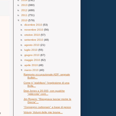
►
2014
(292)
►
2013
(380)
►
2012
(489)
►
2011
(751)
▼
2010
(579)
►
dicembre 2010
(53)
►
novembre 2010
(56)
►
ottobre 2010
(57)
►
settembre 2010
(48)
►
agosto 2010
(21)
►
luglio 2010
(55)
►
giugno 2010
(67)
►
maggio 2010
(62)
►
aprile 2010
(48)
▼
marzo 2010
(40)
Rapporto occupazionale ADP: segnale
Bullish...
Come ti "stabilizzo" l'esplosione di una
Bolla...
Dow Jones a 20.000, con qualche
"piiiiiccola" cont...
Jim Rogers: "Bisognava lasciar morire la
Grecia"...
"Convegno carbonaro" a base di pesce
Volumi, Volumi delle mie brame...
e