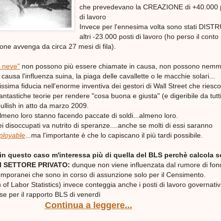
che prevedevano la CREAZIONE di +40.000 p
di lavoro
Invece per l'ennesima volta sono stati DIST
altri -23.000 posti di lavoro (ho perso il cont
ione avvenga da circa 27 mesi di fila).
i neve"
non possono più essere chiamate in causa, non possono nem
causa l'influenza suina, la piaga delle cavallette o le macchie solari...
issima fiducia nell'enorme inventiva dei gestori di Wall Street che riesc
ntastiche teorie per rendere "cosa buona e giusta" (e digeribile da tutti
bullish in atto da marzo 2009.
almeno loro stanno facendo paccate di soldi...almeno loro.
ei disoccupati va nutrito di speranze....anche se molti di essi saranno
ployable
...ma l'importante è che lo capiscano il più tardi possibile.
 in questo caso m'interessa più di quella del BLS perchè calcola so
del SETTORE PRIVATO:
dunque non viene influenzata dal rumore di fon
temporanei che sono in corso di assunzione solo per il Censimento.
 of Labor Statistics) invece conteggia anche i posti di lavoro governativi
ese per il rapporto BLS di venerdì
Continua a leggere...