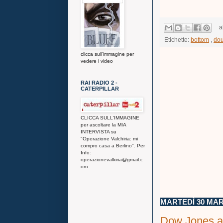
a
Etichette:
bottom
,
dou
clicca sull'immagine per
vedere i video
RAI RADIO 2 -
CATERPILLAR
CLICCA SULL'IMMAGINE
per ascoltare la MIA
INTERVISTA su
"Operazione Valchiria: mi
compro casa a Berlino". Per
Info:
operazionevalkiria@gmail.c
om
MARTEDÌ 30 MAR
Dow Jones a 