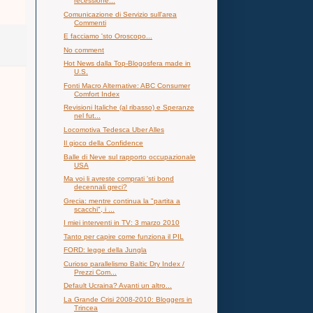
recessione...
Comunicazione di Servizio sull'area
Commenti
E facciamo 'sto Oroscopo...
No comment
Hot News dalla Top-Blogosfera made in
U.S.
Fonti Macro Alternative: ABC Consumer
Comfort Index
Revisioni Italiche (al ribasso) e Speranze
nel fut...
Locomotiva Tedesca Uber Alles
Il gioco della Confidence
Balle di Neve sul rapporto occupazionale
USA
Ma voi li avreste comprati 'sti bond
decennali greci?
Grecia: mentre continua la "partita a
scacchi", i ...
I miei interventi in TV: 3 marzo 2010
Tanto per capire come funziona il PIL
FORD: legge della Jungla
Curioso parallelismo Baltic Dry Index /
Prezzi Com...
Default Ucraina? Avanti un altro...
La Grande Crisi 2008-2010: Bloggers in
Trincea