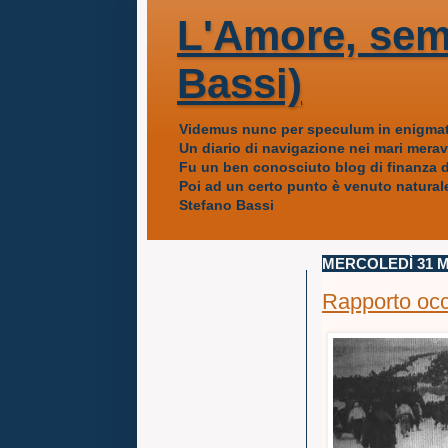
L'Amore, sem
Bassi)
Videmus nunc per speculum in enigmat
Un diario di navigazione nei mari mera
Fu un ben conosciuto blog di finanza da
Poi ad un certo punto è venuto naturale
Stefano Bassi
MERCOLEDÌ 31 M
Rapporto occ