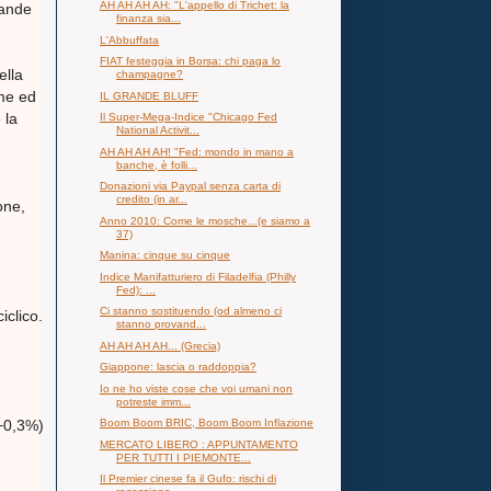
AH AH AH AH: "L'appello di Trichet: la
rande
finanza sia...
L'Abbuffata
FIAT festeggia in Borsa: chi paga lo
ella
champagne?
ime ed
IL GRANDE BLUFF
 la
Il Super-Mega-Indice "Chicago Fed
National Activit...
AH AH AH AH! "Fed: mondo in mano a
banche, è folli...
Donazioni via Paypal senza carta di
credito (in ar...
one,
Anno 2010: Come le mosche...(e siamo a
37)
Manina: cinque su cinque
Indice Manifatturiero di Filadelfia (Philly
Fed): ...
Ci stanno sostituendo (od almeno ci
iclico.
stanno provand...
AH AH AH AH... (Grecia)
Giappone: lascia o raddoppia?
Io ne ho viste cose che voi umani non
potreste imm...
Boom Boom BRIC, Boom Boom Inflazione
(+0,3%)
MERCATO LIBERO : APPUNTAMENTO
PER TUTTI I PIEMONTE...
.
Il Premier cinese fa il Gufo: rischi di