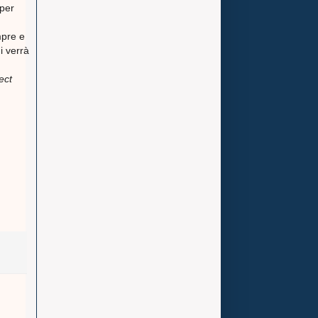
 per
mpre e
i verrà
ect