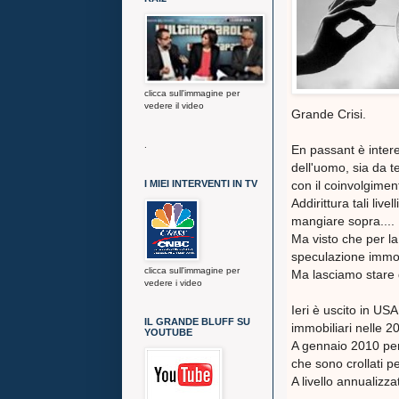
clicca sull'immagine per
vedere il video
Grande Crisi.
.
En passant è inter
dell'uomo, sia da t
I MIEI INTERVENTI IN TV
con il coinvolgimento
Addirittura tali liv
mangiare sopra....
Ma visto che per la 
speculazione immob
clicca sull'immagine per
Ma lasciamo stare q
vedere i video
Ieri è uscito in US
IL GRANDE BLUFF SU
immobiliari nelle 2
YOUTUBE
A gennaio 2010 per 
che sono crollati 
A livello annualizz