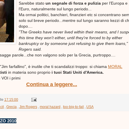
Sarebbe stato
un segnale di forza e pulizia
per l'Europa e
l'Euro, naturalmente sul lungo periodo...
Ma ormai politici, banchieri, finanzieri etc si concentrano se
solo sul breve periodo...mentre sul lungo saranno kezzi di ch
dopo....
"The Greeks have never lived within their means, and I susp
this time they won't either, until they're forced to by either
bankruptcy or by someone just refusing to give them loans,"
Rogers said.
agge parole...che non valgono solo per la Grecia, purtroppo....
"Jim farfallino", è inutile che ti scandalizzi troppo: si chiama
MORAL
tisti
in materia sono proprio
i tuoi Stati Uniti d'America.
 VOI i primi
Continua a leggere...
lle
17:15:00
cit
,
Grecia
,
Jim Rogers
,
moral hazard
,
too-big-to-fail
,
USA
ZO 2010