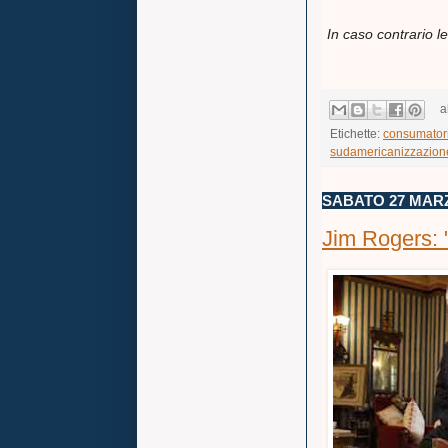
In caso contrario 
a
Etichette:
consumator
sudamericanizzazion
SABATO 27 MARZ
Jim Rogers: "