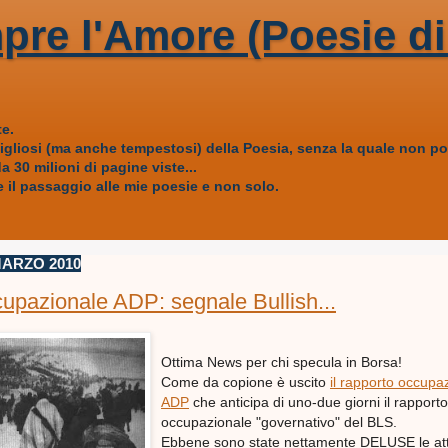
pre l'Amore (Poesie di
e.
vigliosi (ma anche tempestosi) della Poesia, senza la quale non
 30 milioni di pagine viste...
 il passaggio alle mie poesie e non solo.
ARZO 2010
upazionale ADP: segnale Bullish...
Ottima News per chi specula in Borsa!
Come da copione è uscito
il rapporto occupa
ADP
che anticipa di uno-due giorni il rapporto
occupazionale "governativo" del BLS.
Ebbene sono state nettamente DELUSE le at