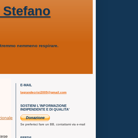
 Stefano
 potremmo nemmeno respirare.
E-MAIL
lagrandecrisi2009@gmail.com
SOSTIENI L'INFORMAZIONE
INDIPENDENTE E DI QUALITA'
zionale
Se preferisci fare un BB, contattami via e-mail
tese
FEEDS