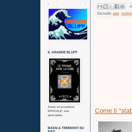
.
a
Etichette:
adp
,
bullis
IL GRANDE BLUFF
Avete un'occasione
Come ti "stab
EPOCALE: non
sprecatela...
BASSI & TREMONTI SU
RAI2