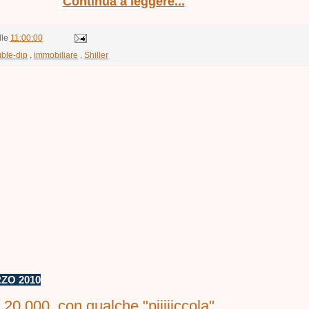
Continua a leggere...
lle
11:00:00
ble-dip
,
immobiliare
,
Shiller
ZO 2010
20.000, con qualche "piiiiiccola"