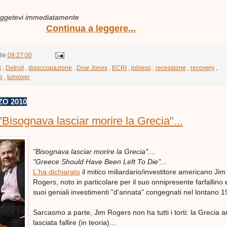
leggetevi immediatamente
Continua a leggere...
lle
09:27:00
i
,
Detroit
,
disoccupazione
,
Dow Jones
,
ECRI
,
jobless
,
recessione
,
recovery
,
e
,
turnover
O 2010
Bisognava lasciar morire la Grecia"...
"Bisognava lasciar morire la Grecia"....
"Greece Should Have Been Left To Die"...
L'ha dichiarato
il mitico miliardario/investitore americano Jim
Rogers, noto in particolare per il suo onnipresente farfallino 
suoi geniali investimenti "d'annata" congegnati nel lontano 1
Sarcasmo a parte, Jim Rogers non ha tutti i torti: la Grecia 
lasciata fallire (in teoria)...