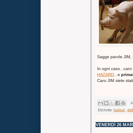
Sagge parole JIM, s
In ogni caso...caro 
HAZARD
...e
prima
Caro JIM siete stati
a
Etichette:
bailout
,
defi
VENERDÌ 26 MAR