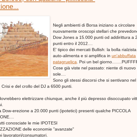
ione...
Negli ambienti di Borsa iniziano a circolare
nuovamente oroscopi stellari che prevedon
Dow Jones a 15.000 punti od addirittura a 
punti entro il 2012....
E' tipico dei mercati Bullish: la bolla rialzista
auto-alimenta e si amplifica in
un'abbuffata
patagruelica
. Poi un bel giorno........PUFFF
Cose già viste nel passato: niente di nuovo s
sole....
Sono gli stessi discorsi che si sentivano ne
Crisi e del crollo del DJ a 6500 punti.
ovrebbero elettrizzare chiunque, anche il più depresso disoccupato vit
i.
 Dow-erezione a 20.000 punti (ipotetici) presenti qualche PICCOLA
NE....
tti conosciate le mie IPOTESI
ZAZIONE delle economie "avanzate"
 lavoratori/consumatori.