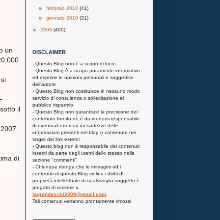
►
febbraio 2010
(41)
►
gennaio 2010
(31)
►
2009
(400)
o un
DISCLAIMER
20.000
- Questo Blog non è a scopo di lucro
- Questo Blog è a scopo puramente informativo
ed esprime le opinioni personali e soggettive
 si
dell'autore
- Questo Blog non costituisce in nessuno modo
servizio di consulenza o sollecitazione al
F
pubblico risparmio
otto il
- Questo Blog non garantisce la precisione del
contenuto fornito nè è da ritenersi responsabile
di eventuali errori od inesattezze delle
l 2007
informazioni presenti nel blog o contenute nei
target dei link esterni
- Questo blog non è responsabile dei contenuti
inseriti da parte degli utenti dello stesso nella
tima di
sezione "commenti"
- Chiunque ritenga che le immagini od i
contenuti di questo Blog violino i diritti di
proprietà intellettuale di qualsivoglia soggetto è
pregato di scrivere a
lagrandecrisi2009@gmail.com
.
Tali contenuti verranno prontamente rimossi