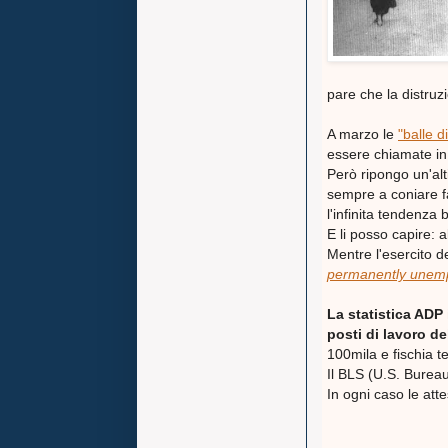
pare che la distruz
A marzo le
"balle d
essere chiamate in 
Però ripongo un'alt
sempre a coniare fa
l'infinita tendenza 
E li posso capire: 
Mentre l'esercito d
permanently unem
La statistica ADP
posti di lavoro 
100mila e fischia 
Il BLS (U.S. Bureau
In ogni caso le att