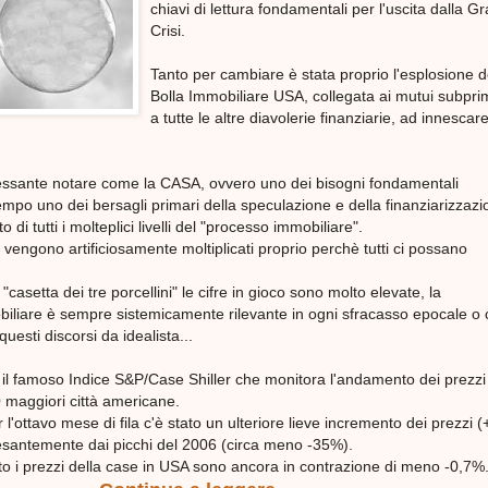
chiavi di lettura fondamentali per l'uscita dalla G
Crisi.
Tanto per cambiare è stata proprio l'esplosione d
Bolla Immobiliare USA, collegata ai mutui subpr
a tutte le altre diavolerie finanziarie, ad innescare
essante notare come la CASA, ovvero uno dei bisogni fondamentali
empo uno dei bersagli primari della speculazione e della finanziarizzazi
 di tutti i molteplici livelli del "processo immobiliare".
elli vengono artificiosamente moltiplicati proprio perchè tutti ci possano
"casetta dei tre porcellini" le cifre in gioco sono molto elevate, la
iliare è sempre sistemicamente rilevante in ogni sfracasso epocale o c
uesti discorsi da idealista...
A il famoso Indice S&P/Case Shiller che monitora l'andamento dei prezzi
0 maggiori città americane.
l'ottavo mese di fila c'è stato un ulteriore lieve incremento dei prezzi 
pesantemente dai picchi del 2006 (circa meno -35%).
ato i prezzi della case in USA sono ancora in contrazione di meno -0,7%