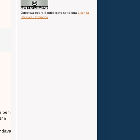
Questo/a
opera
è pubblicato sotto una
Licenza
Creative Commons
.
e per i
945...
andava