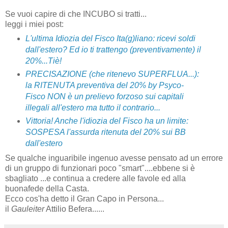
Se vuoi capire di che INCUBO si tratti...
leggi i miei post:
L'ultima Idiozia del Fisco Ita(g)liano: ricevi soldi
dall'estero? Ed io ti trattengo (preventivamente) il
20%...Tiè!
PRECISAZIONE (che ritenevo SUPERFLUA...):
la RITENUTA preventiva del 20% by Psyco-
Fisco NON è un prelievo forzoso sui capitali
illegali all'estero ma tutto il contrario...
Vittoria! Anche l'idiozia del Fisco ha un limite:
SOSPESA l'assurda ritenuta del 20% sui BB
dall'estero
Se qualche inguaribile ingenuo avesse pensato ad un errore
di un gruppo di funzionari poco "smart"....ebbene si è
sbagliato ...e continua a credere alle favole ed alla
buonafede della Casta.
Ecco cos'ha detto il Gran Capo in Persona...
il
Gauleiter
Attilio Befera......