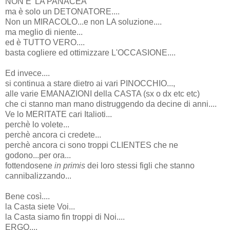
NON E' LA PANACEA
ma è solo un DETONATORE....
Non un MIRACOLO...e non LA soluzione....
ma meglio di niente...
ed è TUTTO VERO....
basta cogliere ed ottimizzare L'OCCASIONE....
Ed invece....
si continua a stare dietro ai vari PINOCCHIO...,
alle varie EMANAZIONI della CASTA (sx o dx etc etc)
che ci stanno man mano distruggendo da decine di anni....
Ve lo MERITATE cari Italioti...
perchè lo volete...
perchè ancora ci credete...
perchè ancora ci sono troppi CLIENTES che ne
godono...per ora...
fottendosene
in primis
dei loro stessi figli che stanno
cannibalizzando...
Bene così....
la Casta siete Voi...
la Casta siamo fin troppi di Noi....
ERGO....