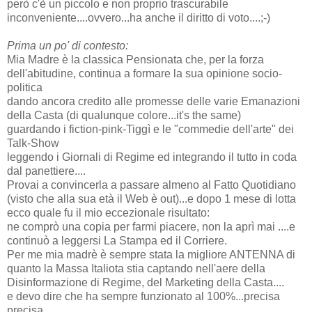
però c'è un piccolo e non proprio trascurabile
inconveniente....ovvero...ha anche il diritto di voto....;-)
Prima un po' di contesto:
Mia Madre è la classica Pensionata che, per la forza
dell'abitudine, continua a formare la sua opinione socio-
politica
dando ancora credito alle promesse delle varie Emanazioni
della Casta (di qualunque colore...it's the same)
guardando i fiction-pink-Tiggì e le "commedie dell'arte" dei
Talk-Show
leggendo i Giornali di Regime ed integrando il tutto in coda
dal panettiere....
Provai a convincerla a passare almeno al Fatto Quotidiano
(visto che alla sua età il Web è out)...e dopo 1 mese di lotta
ecco quale fu il mio eccezionale risultato:
ne comprò una copia per farmi piacere, non la aprì mai ....e
continuò a leggersi La Stampa ed il Corriere.
Per me mia madrè è sempre stata la migliore ANTENNA di
quanto la Massa Italiota stia captando nell'aere della
Disinformazione di Regime, del Marketing della Casta....
e devo dire che ha sempre funzionato al 100%...precisa
precisa....