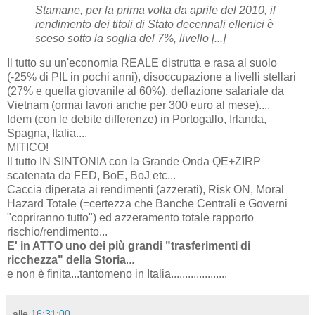
Stamane, per la prima volta da aprile del 2010, il
rendimento dei titoli di Stato decennali ellenici è
sceso sotto la soglia del 7%, livello [...]
Il tutto su un'economia REALE distrutta e rasa al suolo
(-25% di PIL in pochi anni), disoccupazione a livelli stellari
(27% e quella giovanile al 60%), deflazione salariale da
Vietnam (ormai lavori anche per 300 euro al mese)....
Idem (con le debite differenze) in Portogallo, Irlanda,
Spagna, Italia....
MITICO!
Il tutto IN SINTONIA con la Grande Onda QE+ZIRP
scatenata da FED, BoE, BoJ etc...
Caccia diperata ai rendimenti (azzerati), Risk ON, Moral
Hazard Totale (=certezza che Banche Centrali e Governi
"copriranno tutto") ed azzeramento totale rapporto
rischio/rendimento...
E' in ATTO uno dei più grandi "trasferimenti di
ricchezza" della Storia
...
e non è finita...tantomeno in Italia....................
alle
16:31:00