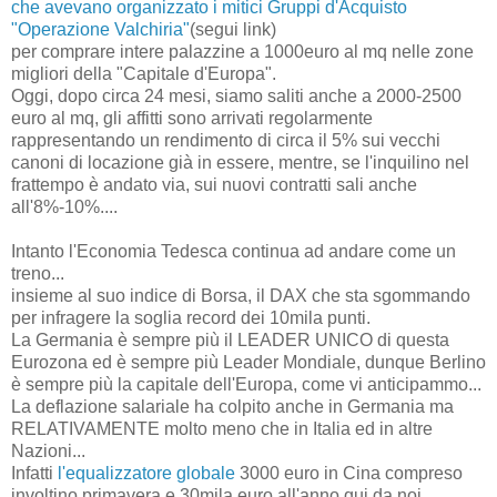
che avevano organizzato i mitici Gruppi d'Acquisto
"Operazione Valchiria"
(segui link)
per comprare intere palazzine a 1000euro al mq nelle zone
migliori della "Capitale d'Europa".
Oggi, dopo circa 24 mesi, siamo saliti anche a 2000-2500
euro al mq, gli affitti sono arrivati regolarmente
rappresentando un rendimento di circa il 5% sui vecchi
canoni di locazione già in essere, mentre, se l'inquilino nel
frattempo è andato via, sui nuovi contratti sali anche
all'8%-10%....
Intanto l'Economia Tedesca continua ad andare come un
treno...
insieme al suo indice di Borsa, il DAX che sta sgommando
per infragere la soglia record dei 10mila punti.
La Germania è sempre più il LEADER UNICO di questa
Eurozona ed è sempre più Leader Mondiale, dunque Berlino
è sempre più la capitale dell'Europa, come vi anticipammo...
La deflazione salariale ha colpito anche in Germania ma
RELATIVAMENTE molto meno che in Italia ed in altre
Nazioni...
Infatti
l'equalizzatore globale
3000 euro in Cina compreso
involtino primavera e 30mila euro all'anno qui da noi