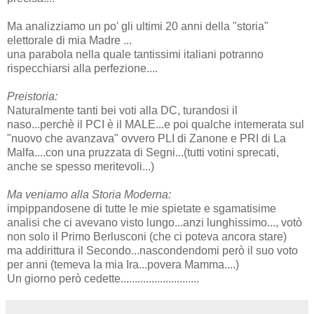
Ma analizziamo un po' gli ultimi 20 anni della "storia"
elettorale di mia Madre ...
una parabola nella quale tantissimi italiani potranno
rispecchiarsi alla perfezione....
Preistoria:
Naturalmente tanti bei voti alla DC, turandosi il
naso...perchè il PCI è il MALE...e poi qualche intemerata sul
"nuovo che avanzava" ovvero PLI di Zanone e PRI di La
Malfa....con una pruzzata di Segni...(tutti votini sprecati,
anche se spesso meritevoli...)
Ma veniamo alla Storia Moderna:
impippandosene di tutte le mie spietate e sgamatisime
analisi che ci avevano visto lungo...anzi lunghissimo..., votò
non solo il Primo Berlusconi (che ci poteva ancora stare)
ma addirittura il Secondo...nascondendomi però il suo voto
per anni (temeva la mia Ira...povera Mamma....)
Un giorno però cedette............................