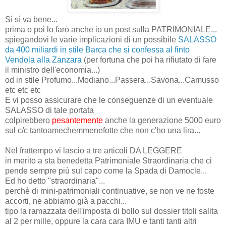
Sì sì va bene...
prima o poi lo farò anche io un post sulla PATRIMONIALE...
spiegandovi le varie implicazioni di un possibile
SALASSO
da 400 miliardi in stile Barca che si confessa al finto
Vendola alla Zanzara
(per fortuna che poi ha rifiutato di fare
il ministro dell'economia...)
od in stile Profumo...Modiano...Passera...Savona...Camusso
etc etc etc
E vi posso assicurare che le conseguenze di un eventuale
SALASSO di tale portata
colpirebbero
pesantemente
anche la generazione 5000 euro
sul c/c tantoamechemmenefotte che non c'ho una lira...
Nel frattempo vi lascio a tre articoli DA LEGGERE
in merito a sta benedetta Patrimoniale Straordinaria che ci
pende sempre più sul capo come la Spada di Damocle...
Ed ho detto "straordinaria"...
perchè di mini-patrimoniali continuative, se non ve ne foste
accorti, ne abbiamo già a pacchi...
tipo la ramazzata dell'imposta di bollo sul dossier titoli salita
al 2 per mille, oppure la cara cara IMU e tanti tanti altri