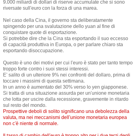
9.000 miliardi di dollari di riserve accumulate che si sono
riversate sull'euro con la forza di una marea.
Nel caso della Cina, il governo sta deliberatamente
spingendo per una svalutazione dello yuan al fine di
conquistare quote di esportazione.
Si potrebbe dire che la Cina sta esportando il suo eccesso
di capacità produttiva in Europa, o per parlare chiaro sta
esportando disoccupazione.
Questo è uno dei motivi per cui l'euro è stato per tanto tempo
troppo forte contro i suoi stessi interessi.
E' salito di un ulteriore 9% nei confronti del dollaro, prima di
toccare i massimi di questa settimana.
In un anno è aumentato del 30% verso lo yen giapponese.
Si tratta di una situazione assurda per un'unione monetaria
che lotta per uscire dalla recessione, gravemente in ritardo
sul resto del mondo.
Prospettive deboli di solito significano una debolezza della
valuta, ma nei meccanismi dell'unione monetaria europea
non c'è niente di normale.
Il tasso di cambio dell'euro è troppo alto per i due terzi degli