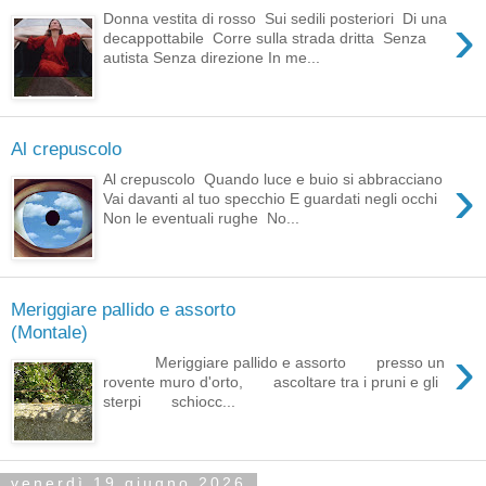
›
Donna vestita di rosso Sui sedili posteriori Di una
decappottabile Corre sulla strada dritta Senza
autista Senza direzione In me...
Al crepuscolo
›
Al crepuscolo Quando luce e buio si abbracciano
Vai davanti al tuo specchio E guardati negli occhi
Non le eventuali rughe No...
Meriggiare pallido e assorto
(Montale)
›
Meriggiare pallido e assorto presso un
rovente muro d'orto, ascoltare tra i pruni e gli
sterpi schiocc...
venerdì 19 giugno 2026