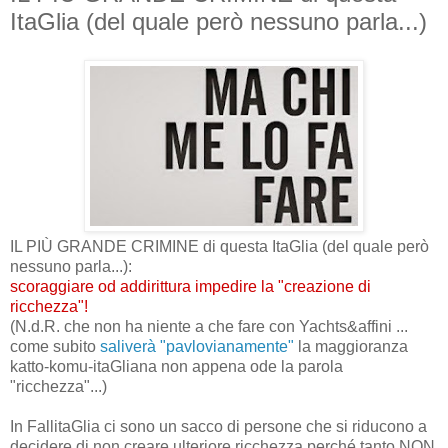
ItaGlia (del quale però nessuno parla...)
IL PIÙ GRANDE CRIMINE di questa ItaGlia (del quale però
nessuno parla...):
scoraggiare od addirittura impedire la "creazione di
ricchezza"!
(N.d.R. che non ha niente a che fare con Yachts&affini ...
come subito
saliverà "pavlovianamente"
la maggioranza
katto-komu-itaGliana non appena ode la parola
"ricchezza"...)
In FallitaGlia ci sono un sacco di persone che si riducono a
decidere di non creare ulteriore ricchezza perché tanto NON