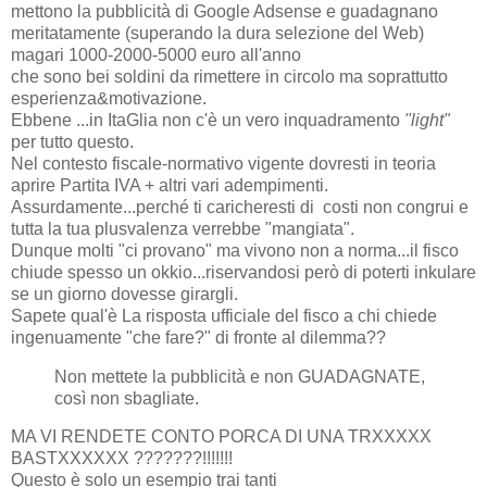
mettono la pubblicità di Google Adsense e guadagnano
meritatamente (superando la dura selezione del Web)
magari 1000-2000-5000 euro all'anno
che sono bei soldini da rimettere in circolo ma soprattutto
esperienza&motivazione.
Ebbene ...in ItaGlia non c'è un vero inquadramento
"light"
per tutto questo.
Nel contesto fiscale-normativo vigente dovresti in teoria
aprire Partita IVA + altri vari adempimenti.
Assurdamente...perché ti caricheresti di costi non congrui e
tutta la tua plusvalenza verrebbe "mangiata".
Dunque molti "ci provano" ma vivono non a norma...il fisco
chiude spesso un okkio...riservandosi però di poterti inkulare
se un giorno dovesse girargli.
Sapete qual'è La risposta ufficiale del fisco a chi chiede
ingenuamente "che fare?" di fronte al dilemma??
Non mettete la pubblicità e non GUADAGNATE,
così non sbagliate.
MA VI RENDETE CONTO PORCA DI UNA TRXXXXX
BASTXXXXXX ???????!!!!!!!
Questo è solo un esempio trai tanti