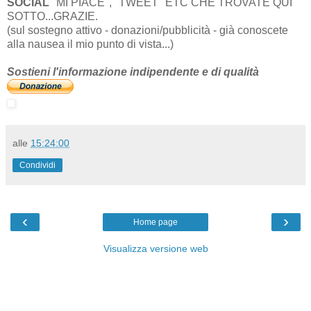
SOCIAL
"MI PIACE", "TWEET" ETC CHE TROVATE QUI
SOTTO...GRAZIE.
(sul sostegno attivo - donazioni/pubblicità - già conoscete
alla nausea il mio punto di vista...)
Sostieni l'informazione indipendente e di qualità
alle
15:24:00
Condividi
‹
›
Home page
Visualizza versione web