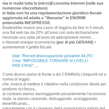
ma in realtà tutta la (micro)Economia Internet (nelle sue
numerose sfaccettature)
in Italia non ha una regolamentazione giuridico-fiscale
aggiornata ed adatta a "liberarne" le ENORMI
potenzialità INESPRESSE.
Basterebbe invece una cazzo di leggina da fare in 5 minuti,
una flat web tax da 20% all'anno con auto-dichiarazione
minimale una volta all'anno ed adempimenti minimi...
e liberesti energie economiche
(per di più GIOVANI)
+
aumenteresti il gettito fiscale.
Istat: “Record disoccupazione giovanile 44,3%”.
Cnel: “IMPOSSIBILE TORNARE AI LIVELLI
PRE-CRISI".....
Come dicevo siamo di fronte a dei CRIMINALI (impuniti ed a
norma di legge)
che, invece di mettere il cittadino nella condizione ideale per
produrre ricchezza,
al contrario stanno danneggiando pesantemente l'economia
reale, la stanno castrando, distruggendo, scoraggiando,
desertificando...
naturalmente con il consenso della maggioranza italiota (ed