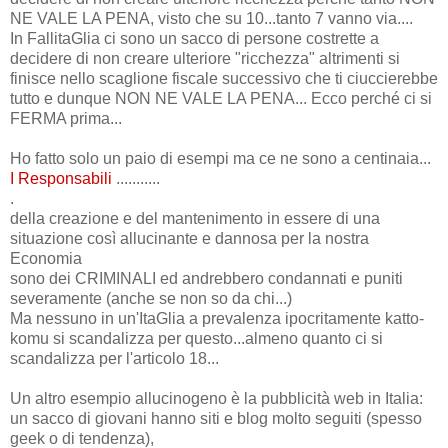
NE VALE LA PENA, visto che su 10...tanto 7 vanno via....
In FallitaGlia ci sono un sacco di persone costrette a
decidere di non creare ulteriore "ricchezza" altrimenti si
finisce nello scaglione fiscale successivo che ti ciuccierebbe
tutto e dunque NON NE VALE LA PENA... Ecco perché ci si
FERMA prima...
Ho fatto solo un paio di esempi ma ce ne sono a centinaia...
I Responsabili
...........
.
della creazione e del mantenimento in essere di una
situazione così allucinante e dannosa per la nostra
Economia
sono dei CRIMINALI ed andrebbero condannati e puniti
severamente (anche se non so da chi...)
Ma nessuno in un'ItaGlia a prevalenza ipocritamente katto-
komu si scandalizza per questo...almeno quanto ci si
scandalizza per l'articolo 18...
Un altro esempio allucinogeno è la pubblicità web in Italia:
un sacco di giovani hanno siti e blog molto seguiti (spesso
geek o di tendenza),