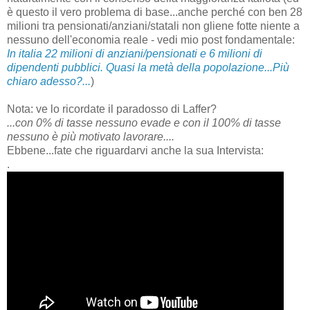
è questo il vero problema di base...anche perché con ben 28
milioni tra pensionati/anziani/statali non gliene fotte niente a
nessuno dell'economia reale - vedi mio post fondamentale:
In italia 22 milioni di anziani/pensionati e 6 milioni di
dipendenti pubblici. Quasi la metà della popolazione...Più
chiaro adesso?...
)
Nota: ve lo ricordate il paradosso di Laffer?
...con 0% di tasse nessuno evade e con il 100% di tasse
nessuno è più motivato lavorare....
Ebbene...fate che riguardarvi anche la sua Intervista:
.