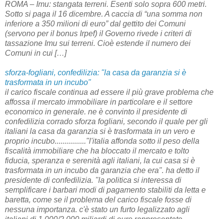
ROMA – Imu: stangata terreni. Esenti solo sopra 600 metri.
Sotto si paga il 16 dicembre. A caccia di “una somma non
inferiore a 350 milioni di euro” dal gettito dei Comuni
(servono per il bonus Irpef) il Governo rivede i criteri di
tassazione Imu sui terreni. Cioè estende il numero dei
Comuni in cui […]
sforza-fogliani, confedilizia: "la casa da garanzia si è
trasformata in un incubo"
il carico fiscale continua ad essere il più grave problema che
affossa il mercato immobiliare in particolare e il settore
economico in generale. ne è convinto il presidente di
confedilizia corrado sforza fogliani, secondo il quale per gli
italiani la casa da garanzia si è trasformata in un vero e
proprio incubo................"l'italia affonda sotto il peso della
fiscalità immobiliare che ha bloccato il mercato e tolto
fiducia, speranza e serenità agli italiani, la cui casa si è
trasformata in un incubo da garanzia che era". ha detto il
presidente di confedilizia. "la politica si interessa di
semplificare i barbari modi di pagamento stabiliti da letta e
baretta, come se il problema del carico fiscale fosse di
nessuna importanza. c'è stato un furto legalizzato agli