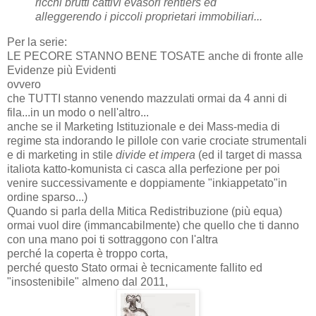
ricchi brutti cattivi evasori rentiers ed
alleggerendo i piccoli proprietari immobiliari...
Per la serie:
LE PECORE STANNO BENE TOSATE anche di fronte alle
Evidenze più Evidenti
ovvero
che TUTTI stanno venendo mazzulati ormai da 4 anni di
fila...in un modo o nell'altro...
anche se il Marketing Istituzionale e dei Mass-media di
regime sta indorando le pillole con varie crociate strumentali
e di marketing in stile
divide et impera
(ed il target di massa
italiota katto-komunista ci casca alla perfezione per poi
venire successivamente e doppiamente "inkiappetato"in
ordine sparso...)
Quando si parla della Mitica Redistribuzione (più equa)
ormai vuol dire (immancabilmente) che quello che ti danno
con una mano poi ti sottraggono con l'altra
perché la coperta è troppo corta,
perché questo Stato ormai è tecnicamente fallito ed
"insostenibile" almeno dal 2011,