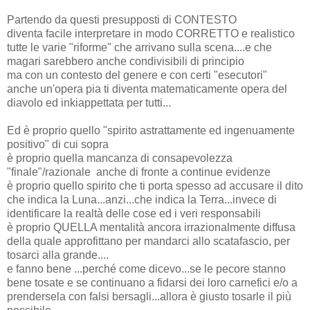
Partendo da questi presupposti di CONTESTO
diventa facile interpretare in modo CORRETTO e realistico
tutte le varie "riforme" che arrivano sulla scena....e che
magari sarebbero anche condivisibili di principio
ma con un contesto del genere e con certi "esecutori"
anche un'opera pia ti diventa matematicamente opera del
diavolo ed inkiappettata per tutti...
Ed è proprio quello "spirito astrattamente ed ingenuamente
positivo" di cui sopra
è proprio quella mancanza di consapevolezza
"finale"/razionale anche di fronte a continue evidenze
è proprio quello spirito che ti porta spesso ad accusare il dito
che indica la Luna...anzi...che indica la Terra...invece di
identificare la realtà delle cose ed i veri responsabili
è proprio QUELLA mentalità ancora irrazionalmente diffusa
della quale approfittano per mandarci allo scatafascio, per
tosarci alla grande....
e fanno bene ...perché come dicevo...se le pecore stanno
bene tosate e se continuano a fidarsi dei loro carnefici e/o a
prendersela con falsi bersagli...allora è giusto tosarle il più