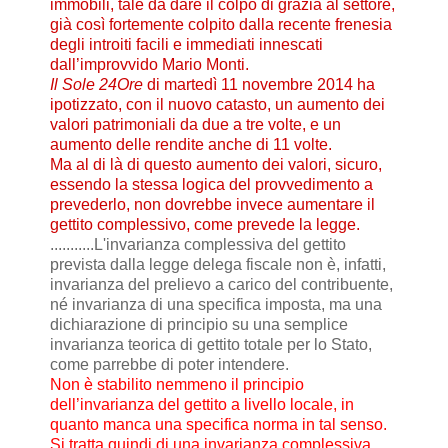
immobili, tale da dare il colpo di grazia al settore,
già così fortemente colpito dalla recente frenesia
degli introiti facili e immediati innescati
dall’improvvido Mario Monti.
Il Sole 24Ore
di martedì 11 novembre 2014 ha
ipotizzato, con il nuovo catasto, un aumento dei
valori patrimoniali da due a tre volte, e un
aumento delle rendite anche di 11 volte.
Ma al di là di questo aumento dei valori, sicuro,
essendo la stessa logica del provvedimento a
prevederlo, non dovrebbe invece aumentare il
gettito complessivo, come prevede la legge.
...........L'invarianza complessiva del gettito
prevista dalla legge delega fiscale non è, infatti,
invarianza del prelievo a carico del contribuente,
né invarianza di una specifica imposta, ma una
dichiarazione di principio su una semplice
invarianza teorica di gettito totale per lo Stato,
come parrebbe di poter intendere.
Non è stabilito nemmeno il principio
dell’invarianza del gettito a livello locale, in
quanto manca una specifica norma in tal senso.
Si tratta quindi di una invarianza complessiva,