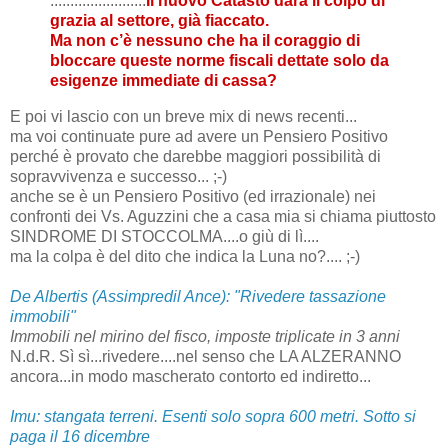
........................
Il nuovo Catasto darà il colpo di
grazia al settore, già fiaccato.
Ma non c’è nessuno che ha il coraggio di
bloccare queste norme fiscali dettate solo da
esigenze immediate di cassa?
E poi vi lascio con un breve mix di news recenti...
ma voi continuate pure ad avere un Pensiero Positivo
perché è provato che darebbe maggiori possibilità di
sopravvivenza e successo... ;-)
anche se è un Pensiero Positivo (ed irrazionale) nei
confronti dei Vs. Aguzzini che a casa mia si chiama piuttosto
SINDROME DI STOCCOLMA....o giù di lì....
ma la colpa è del dito che indica la Luna no?.... ;-)
De Albertis (Assimpredil Ance): "Rivedere tassazione
immobili"
Immobili nel mirino del fisco, imposte triplicate in 3 anni
N.d.R. Sì sì...rivedere....nel senso che LA ALZERANNO
ancora...in modo mascherato contorto ed indiretto...
Imu: stangata terreni. Esenti solo sopra 600 metri. Sotto si
paga il 16 dicembre