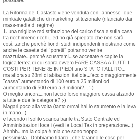
possibile.
La Riforma del Castasto viene venduta con "annesse" due
minkiate galattiche di marketing istituzionale (rilanciato dai
mass-media di regime)
1. una migliore redistribuzione del carico fiscale sulla casa
tra ricchi/meno ricchi...ed ho già spiegato che non sarà
così...anche perchè fior di studi indipendenti mostrano come
anche le casette dei "poretti" potranno venire
mazzulate...perchè scusatemi...se accettate e capite la
logica ferrea di cui sopra ovvero FARE CASSA A TUTTI I
COSTI PER TENERE IN PIEDI uno STATO FALLITO...
ma allora su 28ml di abitazioni italiote...faccio maggiormente
"cassa" aumentando di 100 euro a 25 milioni od
aumentando di 500 euro a 3 milioni?... ;-)
O meglio ancora...non faccio forse maggiore cassa alzando
a tutte e due le categorie? ;-)
Magari poco alla volta (tanto ormai hai lo strumento e la leva
in mano...)
e facendo il solito scarica barile tra Stato Centrale ed
Amministrazioni locali (vedi la Local Tax in preparazione...)
Ahhhh...ma la colpa è mia che sono troppo
pessimista...Dobbiamo fidarci...che faranno le cose per