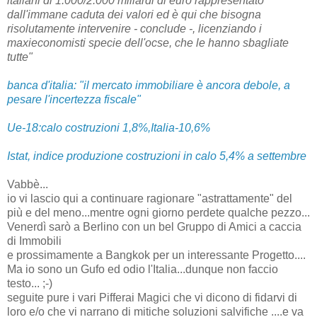
italiani di 1.000/2.000 miliardi di euro rappresentato
dall'immane caduta dei valori ed è qui che bisogna
risolutamente intervenire - conclude -, licenziando i
maxieconomisti specie dell'ocse, che le hanno sbagliate
tutte"
banca d'italia: "il mercato immobiliare è ancora debole, a
pesare l'incertezza fiscale"
Ue
-18:calo costruzioni 1,8%,Italia-10,6%
Istat
, indice produzione costruzioni in calo 5,4% a settembre
Vabbè...
io vi lascio qui a continuare ragionare "astrattamente" del
più e del meno...mentre ogni giorno perdete qualche pezzo...
Venerdì sarò a Berlino con un bel Gruppo di Amici a caccia
di Immobili
e prossimamente a Bangkok per un interessante Progetto....
Ma io sono un Gufo ed odio l'Italia...dunque non faccio
testo... ;-)
seguite pure i vari Pifferai Magici che vi dicono di fidarvi di
loro e/o che vi narrano di mitiche soluzioni salvifiche ....e va