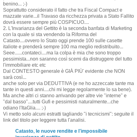
benino... ;-)
Soprattutto considerato il fatto che tra Fiscal Compact e
mazzate varie...il Travaso da ricchezza privata a Stato Fallito
dovrà essere sempre più COSPICUO....
2. L'Invarianza del Gettito è la seconda banfata di Marketing
con la quale si sta vendendo la Riforma del
Catasto....ovvero lo Stato oggi prende 100 sulle casette
italiote e prenderà sempre 100 ma meglio redistribuito...
Seee......contateci....ma la colpa è mia che sono troppo
pessimista...non saranno così scemi da distruggere del tutto
l'immobiliare etc etc
Dal CONTESTO generale è GIÀ PIÙ' evidente che NON
sarà così...
anche solo per via DEDUTTIVA (e ne ho azzeccate tante ma
tante in questi anni....chi mi legge regolarmente lo sa bene).
Ma anche altri ci stanno arrivando per altre vie "interne" e
"dal basso"....tutti Gufi e pessimisti naturalmente...che
odiano l'ItaGlia.... ;-)
Vi metto solo alcuni estratti tagliando "i tecnicismi": seguite il
link del titolo per leggere tutta l'analisi.
Catasto, le nuove rendite e l’impossibile