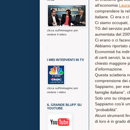
all’economia
Laura 
comprendere la rela
italiane. Ci era o c
Ci siamo occupati, 
TG del servizio pubb
clicca sull'immagine per
aumentata del 200
vedere il video
Ci erano o ci face
Abbiamo riportato an
.
Economisti ha indir
di certi servizi, la
I MIEI INTERVENTI IN TV
chiesto maggiore pl
d’informazione.
Questa sciatteria n
comprensione dei c
Sappiamo, per esem
clicca sull'immagine per
famiglie italiane”,
vedere i video
Solo uno su cinque
Sappiamo cos’è una 
IL GRANDE BLUFF SU
YOUTUBE
“probabilità”.
Alcuni strumenti fin
di loro è in grado d