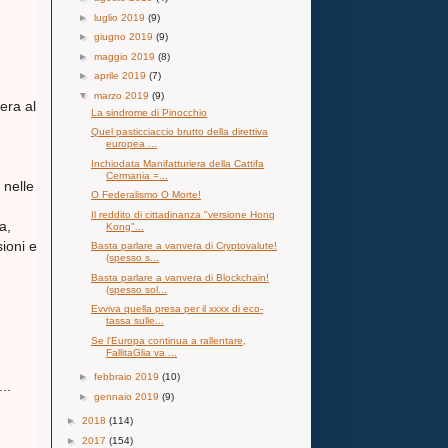
►
luglio 2019
(9)
►
giugno 2019
(9)
►
maggio 2019
(8)
►
aprile 2019
(7)
▼
marzo 2019
(9)
era al
La sindrome di Pinocchio
Quel pasticciaccio brutto della direttiva
europea ...
Inchiodata Manifatturiera della Cattifa
Cermania =...
 nelle
O Federalismo O Morte!
Il reddito di cittadinanza "versione Hong
a,
Kong"...
ioni e
Basta parlare a vanvera di Cryptovalute!
(spesso s...
Basta parlare a vanvera di Blockchain!
(spesso sol...
Evviva quella presa per il xxxx di eco-
tassa sulle...
Se l'Europa continua a rallentare,
FallitaGlia va ...
►
febbraio 2019
(10)
...
►
gennaio 2019
(9)
►
2018
(114)
►
2017
(154)