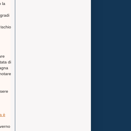
 la
 gradi
ischio
are
tata di
pagna
 notare
ssere
a è
overno