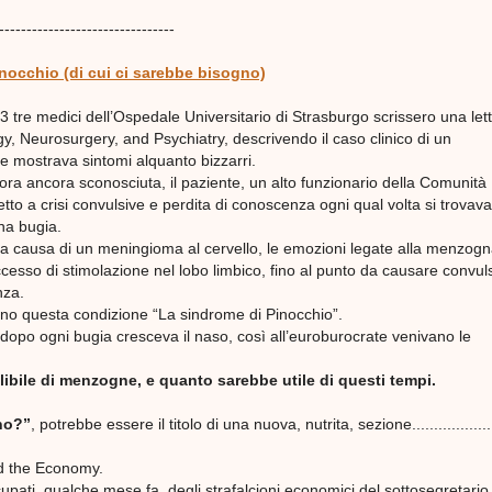
--------------------------------
nocchio (di cui ci sarebbe bisogno)
3 tre medici dell’Ospedale Universitario di Strasburgo scrissero una lett
y, Neurosurgery, and Psychiatry, descrivendo il caso clinico di un
 mostrava sintomi alquanto bizzarri.
ora ancora sconosciuta, il paziente, un alto funzionario della Comunità
to a crisi convulsive e perdita di conoscenza ogni qual volta si trovava
una bugia.
, a causa di un meningioma al cervello, le emozioni legate alla menzogn
esso di stimolazione nel lobo limbico, fino al punto da causare convuls
nza.
rono questa condizione “La sindrome di Pinocchio”.
dopo ogni bugia cresceva il naso, così all’euroburocrate venivano le
llibile di menzogne, e quanto sarebbe utile di questi tempi.
no?”
, potrebbe essere il titolo di una nuova, nutrita, sezione..................
ind the Economy.
pati, qualche mese fa, degli strafalcioni economici del sottosegretario