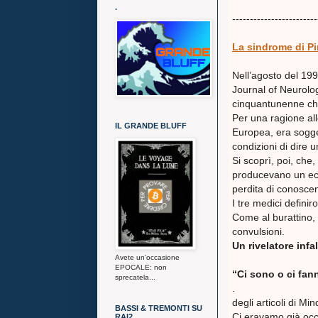
.
------------------------
La sindrome di Pi
Nell’agosto del 199
Journal of Neurolog
cinquantunenne che
Per una ragione all
IL GRANDE BLUFF
Europea, era sogget
condizioni di dire 
Si scoprì, poi, che
producevano un ecc
perdita di conosce
I tre medici defini
Come al burattino, 
convulsioni.
Un rivelatore infa
Avete un'occasione
EPOCALE: non
“Ci sono o ci fan
sprecatela...
.
degli articoli di M
BASSI & TREMONTI SU
Ci eravamo già occu
RAI2