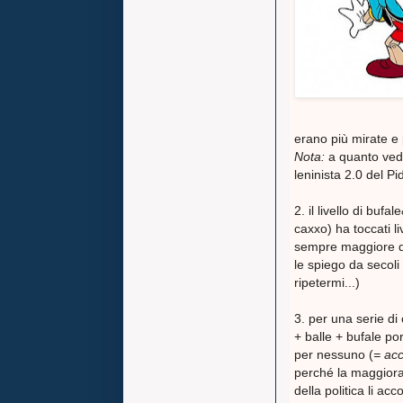
erano più mirate e p
Nota:
a quanto vedo
leninista 2.0 del Pi
2. il livello di buf
caxxo) ha toccati li
sempre maggiore dis
le spiego da secoli
ripetermi...)
3. per una serie d
+ balle + bufale po
per nessuno (
= ac
perché la maggiora
della politica li acc