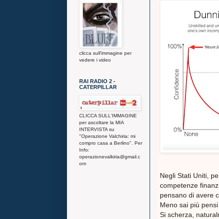
clicca sull'immagine per
vedere i video
RAI RADIO 2 -
CATERPILLAR
CLICCA SULL'IMMAGINE
per ascoltare la MIA
INTERVISTA su
"Operazione Valchiria: mi
compro casa a Berlino". Per
Info:
operazionevalkiria@gmail.c
om
Negli Stati Uniti, 
competenze finanzi
pensano di avere c
Meno sai più pensi 
Si scherza, natura