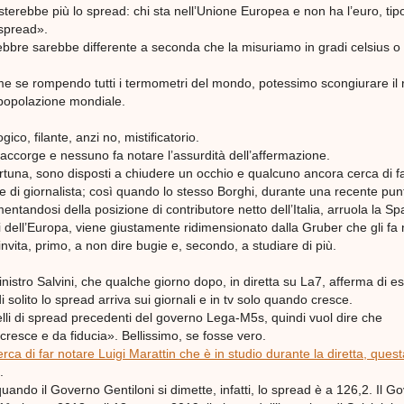
terebbe più lo spread: chi sta nell’Unione Europea e non ha l’euro, tipo
 spread».
ebbre sarebbe differente a seconda che la misuriamo in gradi celsius o
e se rompendo tutti i termometri del mondo, potessimo scongiurare il r
 popolazione mondiale.
co, filante, anzi no, mistificatorio.
ccorge e nessuno fa notare l’assurdità dell’affermazione.
ortuna, sono disposti a chiudere un occhio e qualcuno ancora cerca di f
e di giornalista; così quando lo stesso Borghi, durante una recente pun
entandosi della posizione di contributore netto dell’Italia, arruola la S
ri dell’Europa, viene giustamente ridimensionato dalla Gruber che gli fa
 invita, primo, a non dire bugie e, secondo, a studiare di più.
ministro Salvini, che qualche giorno dopo, in diretta su La7, afferma di e
 solito lo spread arriva sui giornali e in tv solo quando cresce.
velli di spread precedenti del governo Lega-M5s, quindi vuol dire che
 cresce e da fiducia». Bellissimo, se fosse vero.
ca di far notare Luigi Marattin che è in studio durante la diretta, quest
.
uando il Governo Gentiloni si dimette, infatti, lo spread è a 126,2. Il G