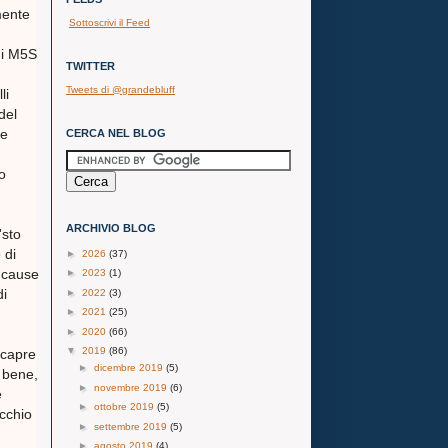
mente
Sottoscrivi il Feed
 di M5S
TWITTER
Tweets di @grandebluff
li
del
le
CERCA NEL BLOG
o
ARCHIVIO BLOG
'sto
 di
►
2026
(37)
e cause
►
2023
(1)
di
►
2022
(3)
►
2021
(25)
►
2020
(66)
▼
2019
(86)
 capre
►
dicembre 2019
(5)
à bene,
►
novembre 2019
(6)
e
►
ottobre 2019
(5)
cchio
►
settembre 2019
(5)
►
agosto 2019
(4)