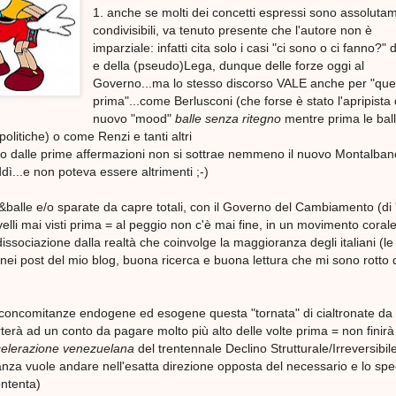
1. anche se molti dei concetti espressi sono assoluta
condivisibili, va tenuto presente che l'autore non è
imparziale: infatti cita solo i casi "ci sono o ci fanno?"
e della (pseudo)Lega, dunque delle forze oggi al
Governo...ma lo stesso discorso VALE anche per "quel
prima"...come Berlusconi (che forse è stato l'apripista 
nuovo "mood"
balle senza ritegno
mentre prima le bal
olitiche) o come Renzi e tanti altri
 dalle prime affermazioni non si sottrae nemmeno il nuovo Montalban
ddì...e non poteva essere altrimenti ;-)
ale&balle e/o sparate da capre totali, con il Governo del Cambiamento (di 
velli mai visti prima = al peggio non c'è mai fine, in un movimento corale
sociazione dalla realtà che coinvolge la maggioranza degli italiani (l
 nei post del mio blog, buona ricerca e buona lettura che mi sono rotto 
i concomitanze endogene ed esogene questa "tornata" di cialtronate da
rterà ad un conto da pagare molto più alto delle volte prima = non finir
celerazione venezuelana
del trentennale Declino Strutturale/Irreversibil
nza vuole andare nell'esatta direzione opposta del necessario e lo spe
ontenta)