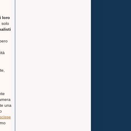
 loro
 solo
alisti
bbero
ità
e
te,
nte
Camera
nte una
io
uscisse
mmo