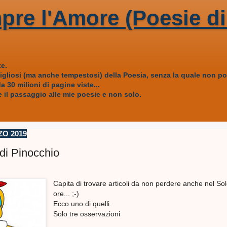
pre l'Amore (Poesie di
e.
vigliosi (ma anche tempestosi) della Poesia, senza la quale non
 30 milioni di pagine viste...
 il passaggio alle mie poesie e non solo.
ZO 2019
di Pinocchio
Capita di trovare articoli da non perdere anche nel So
ore... ;-)
Ecco uno di quelli.
Solo tre osservazioni