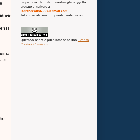
proprietà intellettuale di qualsivoglia soggetto è
he
pregato di scrivere a
e
lagrandecrisi2009@gmail.com
.
fiducia
Tali contenuti verranno prontamente rimossi
pensi
Questo/a
opera
è pubblicato sotto una
Licenza
Creative Commons
.
hanno
ltri
che