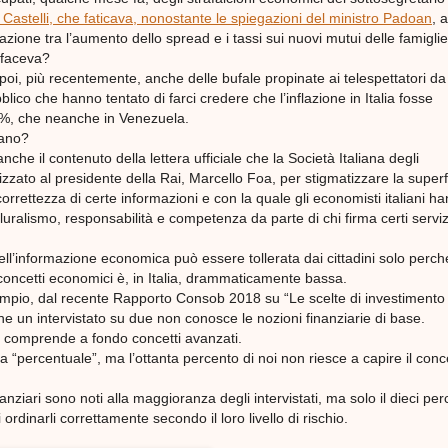
Castelli, che faticava, nonostante le spiegazioni del ministro Padoan
, a
zione tra l’aumento dello spread e i tassi sui nuovi mutui delle famiglie
i faceva?
poi, più recentemente, anche delle bufale propinate ai telespettatori da 
lico che hanno tentato di farci credere che l’inflazione in Italia fosse
%, che neanche in Venezuela.
vano?
che il contenuto della lettera ufficiale che la Società Italiana degli
izzato al presidente della Rai, Marcello Foa, per stigmatizzare la superfi
 scorrettezza di certe informazioni e con la quale gli economisti italiani h
uralismo, responsabilità e competenza da parte di chi firma certi serviz
ell’informazione economica può essere tollerata dai cittadini solo perch
oncetti economici è, in Italia, drammaticamente bassa.
pio, dal recente Rapporto Consob 2018 su “Le scelte di investimento 
 che un intervistato su due non conosce le nozioni finanziarie di base.
 comprende a fondo concetti avanzati.
“percentuale”, ma l’ottanta percento di noi non riesce a capire il conce
anziari sono noti alla maggioranza degli intervistati, ma solo il dieci pe
i ordinarli correttamente secondo il loro livello di rischio.