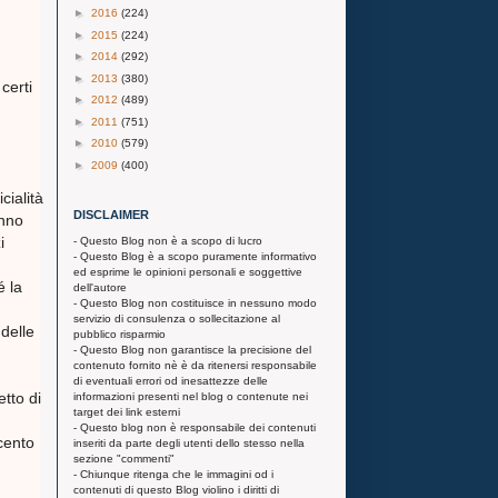
►
2016
(224)
►
2015
(224)
►
2014
(292)
►
2013
(380)
certi
►
2012
(489)
►
2011
(751)
►
2010
(579)
►
2009
(400)
cialità
DISCLAIMER
anno
i
- Questo Blog non è a scopo di lucro
- Questo Blog è a scopo puramente informativo
ed esprime le opinioni personali e soggettive
é la
dell'autore
- Questo Blog non costituisce in nessuno modo
servizio di consulenza o sollecitazione al
delle
pubblico risparmio
- Questo Blog non garantisce la precisione del
contenuto fornito nè è da ritenersi responsabile
di eventuali errori od inesattezze delle
tto di
informazioni presenti nel blog o contenute nei
target dei link esterni
- Questo blog non è responsabile dei contenuti
rcento
inseriti da parte degli utenti dello stesso nella
sezione "commenti"
- Chiunque ritenga che le immagini od i
contenuti di questo Blog violino i diritti di