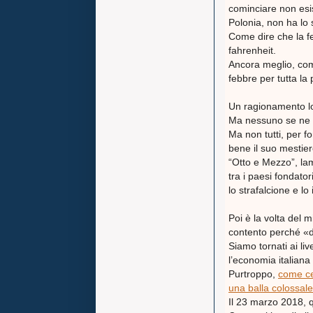
cominciare non esis
Polonia, non ha lo
Come dire che la f
fahrenheit.
Ancora meglio, com
febbre per tutta la
Un ragionamento logi
Ma nessuno se ne a
Ma non tutti, per f
bene il suo mestier
“Otto e Mezzo”, lam
tra i paesi fondato
lo strafalcione e lo
Poi è la volta del 
contento perché «di
Siamo tornati ai li
l’economia italiana
Purtroppo,
come cer
una balla colossale
Il 23 marzo 2018, q