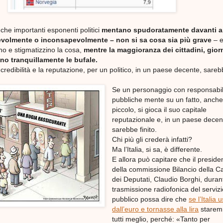
 che importanti esponenti politici
mentano spudoratamente davanti ai
evolmente o inconsapevolmente – non si sa cosa sia più grave
– e
no e stigmatizzino la cosa,
mentre la maggioranza dei cittadini, giorn
no tranquillamente le bufale.
 credibilità e la reputazione, per un politico, in un paese decente, sare
Se un personaggio con responsabil
pubbliche mente su un fatto, anch
piccolo, si gioca il suo capitale
reputazionale e, in un paese decen
sarebbe finito.
Chi più gli crederà infatti?
Ma l’Italia, si sa, è differente.
E allora può capitare che il preside
della commissione Bilancio della 
dei Deputati, Claudio Borghi, dura
trasmissione radiofonica del serviz
pubblico possa dire che
se l’Italia 
dall’euro e tornasse alla lira
stare
tutti meglio, perché: «Tanto per