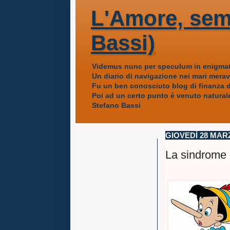
L'Amore, sem
Bassi)
Videmus nunc per speculum in enigmat
Un diario di navigazione nei mari mera
Fu un ben conosciuto blog di finanza da
Poi ad un certo punto è venuto naturale
Stefano Bassi
GIOVEDÌ 28 MAR
La sindrome 