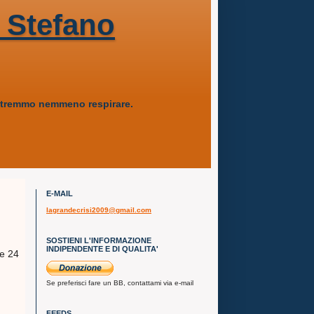
 Stefano
 potremmo nemmeno respirare.
E-MAIL
lagrandecrisi2009@gmail.com
SOSTIENI L'INFORMAZIONE
INDIPENDENTE E DI QUALITA'
le 24
Se preferisci fare un BB, contattami via e-mail
FEEDS