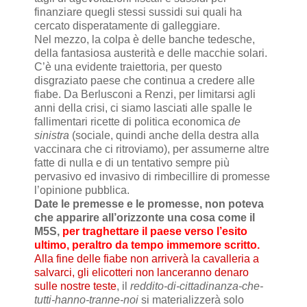
finanziare quegli stessi sussidi sui quali ha
cercato disperatamente di galleggiare.
Nel mezzo, la colpa è delle banche tedesche,
della fantasiosa austerità e delle macchie solari.
C’è una evidente traiettoria, per questo
disgraziato paese che continua a credere alle
fiabe. Da Berlusconi a Renzi, per limitarsi agli
anni della crisi, ci siamo lasciati alle spalle le
fallimentari ricette di politica economica
de
sinistra
(sociale, quindi anche della destra alla
vaccinara che ci ritroviamo), per assumerne altre
fatte di nulla e di un tentativo sempre più
pervasivo ed invasivo di rimbecillire di promesse
l’opinione pubblica.
Date le premesse e le promesse, non poteva
che apparire all’orizzonte una cosa come il
M5S,
per traghettare il paese verso l’esito
ultimo, peraltro da tempo immemore scritto.
Alla fine delle fiabe non arriverà la cavalleria a
salvarci, gli elicotteri non lanceranno denaro
sulle nostre teste
, il
reddito-di-cittadinanza-che-
tutti-hanno-tranne-noi
si materializzerà solo