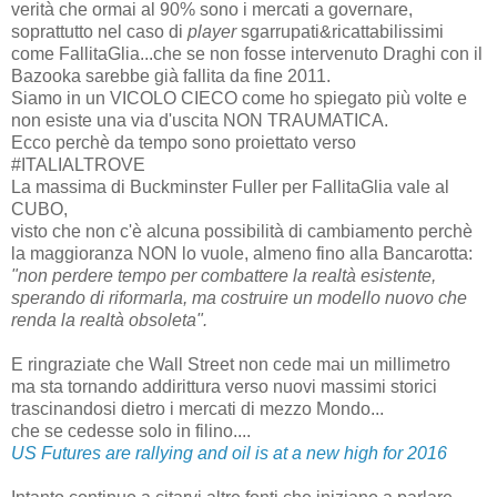
verità che ormai al 90% sono i mercati a governare,
soprattutto nel caso di
player
sgarrupati&ricattabilissimi
come FallitaGlia...che se non fosse intervenuto Draghi con il
Bazooka sarebbe già fallita da fine 2011.
Siamo in un VICOLO CIECO come ho spiegato più volte e
non esiste una via d'uscita NON TRAUMATICA.
Ecco perchè da tempo sono proiettato verso
#ITALIALTROVE
La massima di Buckminster Fuller per FallitaGlia vale al
CUBO,
visto che non c'è alcuna possibilità di cambiamento perchè
la maggioranza NON lo vuole, almeno fino alla Bancarotta:
"non perdere tempo per combattere la realtà esistente,
sperando di riformarla, ma costruire un modello nuovo che
renda la realtà obsoleta".
E ringraziate che Wall Street non cede mai un millimetro
ma sta tornando addirittura verso nuovi massimi storici
trascinandosi dietro i mercati di mezzo Mondo...
che se cedesse solo in filino....
US Futures are rallying and oil is at a new high for 2016