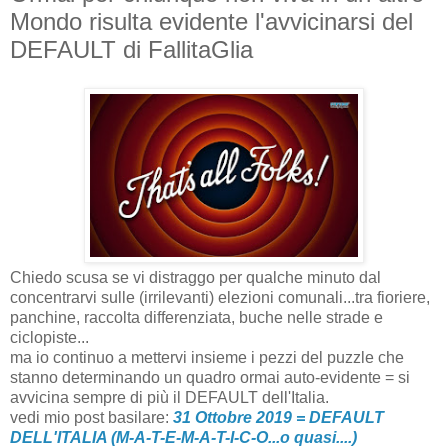
Mondo risulta evidente l'avvicinarsi del
DEFAULT di FallitaGlia
Chiedo scusa se vi distraggo per qualche minuto dal
concentrarvi sulle (irrilevanti) elezioni comunali...tra fioriere,
panchine, raccolta differenziata, buche nelle strade e
ciclopiste...
ma io continuo a mettervi insieme i pezzi del puzzle che
stanno determinando un quadro ormai auto-evidente = si
avvicina sempre di più il DEFAULT dell'Italia.
vedi mio post basilare:
31 Ottobre 2019 = DEFAULT
DELL'ITALIA (M-A-T-E-M-A-T-I-C-O...o quasi....)