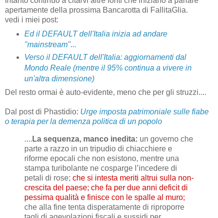
Intanto continuo a citarvi altre fonti che iniziano a parlare
apertamente della prossima Bancarotta di FallitaGlia.
vedi i miei post:
Ed il DEFAULT dell'Italia inizia ad andare
"mainstream"...
Verso il DEFAULT dell'Italia: aggiornamenti dal
Mondo Reale (mentre il 95% continua a vivere in
un'altra dimensione)
Del resto ormai è auto-evidente, meno che per gli struzzi....
Dal post di Phastidio:
Urge imposta patrimoniale sulle fiabe
o terapia per la demenza politica di un popolo
....
La sequenza, manco inedita:
un governo che
parte a razzo in un tripudio di chiacchiere e
riforme epocali che non esistono, mentre una
stampa turibolante ne cosparge l’incedere di
petali di rose;
che si intesta meriti altrui sulla non-
crescita del paese; che fa per due anni deficit di
pessima qualità e finisce con le spalle al muro;
che alla fine tenta disperatamente di riproporre
tagli di agevolazioni fiscali e sussidi per