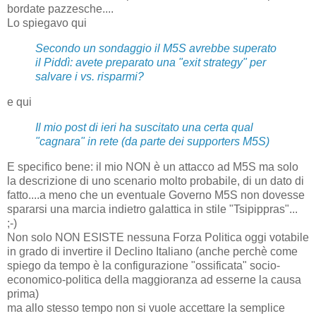
bordate pazzesche....
Lo spiegavo qui
Secondo un sondaggio il M5S avrebbe superato
il Piddì: avete preparato una "exit strategy" per
salvare i vs. risparmi?
e qui
Il mio post di ieri ha suscitato una certa qual
"cagnara" in rete (da parte dei supporters M5S)
E specifico bene: il mio NON è un attacco ad M5S ma solo
la descrizione di uno scenario molto probabile, di un dato di
fatto....a meno che un eventuale Governo M5S non dovesse
spararsi una marcia indietro galattica in stile "Tsipippras"...
;-)
Non solo NON ESISTE nessuna Forza Politica oggi votabile
in grado di invertire il Declino Italiano (anche perchè come
spiego da tempo è la configurazione "ossificata" socio-
economico-politica della maggioranza ad esserne la causa
prima)
ma allo stesso tempo non si vuole accettare la semplice