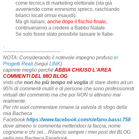
come tecnica di marketing elettorale (sta già
avvenendo come ennesimo spreco, raschiando
bilanci locali ormai esausti).
Ma gli italiani,
anche dopo il fischio finale,
continueranno a credere a Babbo Natale.
Se solo fosse stato possibile tassare le fiabe.
.
-------------------------------------
NOTA: Considerando il notevole impegno profuso
in
Progetti Reali
(segui
LINK
)
capirete meglio perché
ABBIA CHIUSO L'AREA
COMMENTI DEL MIO BLOG
visto che
non ho più tempo
né voglia
di stare dietro ad un
95% di commenti inutili e di persone che sono professionisti
virtuali del commento ma che poi NON si attivano mai
realmente.
Per chi vuol commentare rimane la valvola di sfogo della
mia Bacheca
Facebook
https://www.facebook.com/stefano.bassi.758
dove almeno si commenta mettendoci la faccia, nome
cognome e chi sei...
Rilancio sempre i miei post del BLOG
nella mia Bacheca Facebook.