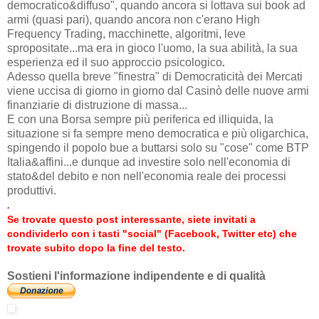
democratico&diffuso", quando ancora si lottava sui book ad
armi (quasi pari), quando ancora non c'erano High
Frequency Trading, macchinette, algoritmi, leve
spropositate...ma era in gioco l'uomo, la sua abilità, la sua
esperienza ed il suo approccio psicologico
.
Adesso quella breve "finestra" di Democraticità dei Mercati
viene uccisa di giorno in giorno dal Casinò delle nuove armi
finanziarie di distruzione di massa...
E con una Borsa sempre più periferica ed illiquida, la
situazione si fa sempre meno democratica e più oligarchica,
spingendo il popolo bue a buttarsi solo su "cose" come BTP
Italia&affini...e dunque ad investire solo nell'economia di
stato&del debito e non nell'economia reale dei processi
produttivi.
.
Se trovate questo post interessante, siete invitati a
condividerlo con i tasti "social" (Facebook, Twitter etc) che
trovate subito dopo la fine del testo.
Sostieni l'informazione indipendente e di qualità