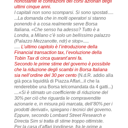
nonostante le contrazioni dei corsi azionari degli
ultimi cinque anni.
I capitali non sono scomparsi. Si sono spostati.....
...La domanda che in molti operatori si stanno
ponendo è a cosa realmente serve Borsa
Italiana. «Che senso ha adesso? Tutto è a
Londra, a Milano c’è solo un bellissimo palazzo
(Palazzo Mezzanotte, ndr) e stop».....
.....
L’ultimo capitolo è l’introduzione della
Financial transaction tax, l’evoluzione della
Tobin Tax di circa quarant’anni fa.
Secondo le prime stime del governo è possibile
che la riduzione degli scambi in Borsa Italiana
sia nell’ordine del 30 per cento
(N.d.R. addio alla
già poca liquidità di Piazza Affari
...
il che la
renderebbe una Borsa telcomandata da 4 gatti...)
....«Si è stimato un coefficiente di riduzione del
30% per ciò che riguarda le compravendite
azionarie e, in misura più marcata, dell’80% per i
prodotti derivati», spiegano i tecnici del governo.
Eppure, secondo Lombard Street Research e
Directa Sim si tratta di stime troppo ottimiste.
Per la casa d’affari londinese, fra le prime a