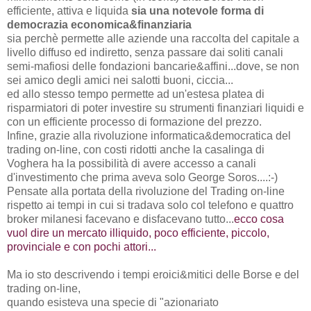
efficiente, attiva e liquida
sia una notevole forma di
democrazia economica&finanziaria
sia perchè permette alle aziende una raccolta del capitale a
livello diffuso ed indiretto, senza passare dai soliti canali
semi-mafiosi delle fondazioni bancarie&affini...dove, se non
sei amico degli amici nei salotti buoni, ciccia...
ed allo stesso tempo permette ad un'estesa platea di
risparmiatori di poter investire su strumenti finanziari liquidi e
con un efficiente processo di formazione del prezzo.
Infine, grazie alla rivoluzione informatica&democratica del
trading on-line, con costi ridotti anche la casalinga di
Voghera ha la possibilità di avere accesso a canali
d'investimento che prima aveva solo George Soros....:-)
Pensate alla portata della rivoluzione del Trading on-line
rispetto ai tempi in cui si tradava solo col telefono e quattro
broker milanesi facevano e disfacevano tutto...
ecco cosa
vuol dire un mercato illiquido, poco efficiente, piccolo,
provinciale e con pochi attori...
Ma io sto descrivendo i tempi eroici&mitici delle Borse e del
trading on-line,
quando esisteva una specie di "azionariato