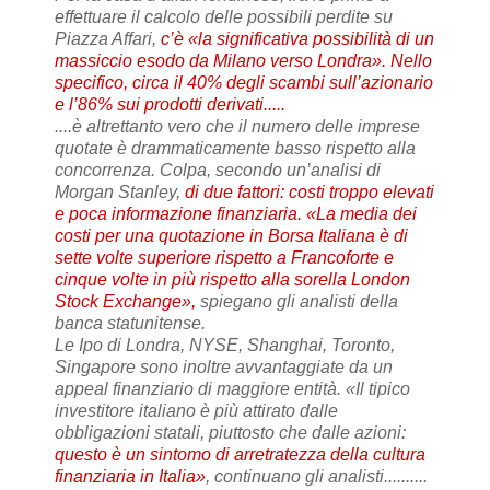
effettuare il calcolo delle possibili perdite su
Piazza Affari,
c’è «la significativa possibilità di un
massiccio esodo da Milano verso Londra». Nello
specifico, circa il 40% degli scambi sull’azionario
e l’86% sui prodotti derivati.....
....è altrettanto vero che il numero delle imprese
quotate è drammaticamente basso rispetto alla
concorrenza. Colpa, secondo un’analisi di
Morgan Stanley,
di due fattori: costi troppo elevati
e poca informazione finanziaria. «La media dei
costi per una quotazione in Borsa Italiana è di
sette volte superiore rispetto a Francoforte e
cinque volte in più rispetto alla sorella London
Stock Exchange»,
spiegano gli analisti della
banca statunitense.
Le Ipo di Londra, NYSE, Shanghai, Toronto,
Singapore sono inoltre avvantaggiate da un
appeal finanziario di maggiore entità. «Il tipico
investitore italiano è più attirato dalle
obbligazioni statali, piuttosto che dalle azioni:
questo è un sintomo di arretratezza della cultura
finanziaria in Italia»
, continuano gli analisti..........