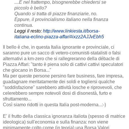
....E nel frattempo, bisognerebbe chiedersi se
piccolo è bello?
Quando si tratta di piazze finanziarie, no.
Eppure, il provincialismo italiano nella finanza
continua.
Leggi il resto:
http://www.linkiesta.it/borsa-
italiana-eclino-piazza-affari#ixzz2AJJvEbh5
Il bello è che
,
in questa Italia ignorante e provinciale, ci
saranno pure un sacco di vetero-comunisti-statalisti o falsi
alternativi a km-zero che si rallegreranno della débacle di
Piazza Affari: "tanto è piena solo di cattivi cattivi speculatori
che giocano in Borsa..."
Ma per queste persone persino fare business, fare impresa,
guadagnare meritatamente dei soldi e togliersi qualche
"soddisfazione" sarebbero attività losche e riprovevoli, che
celerebbero sempre notevoli dosi di disonestà, furto e
sfruttamento...
Così siamo ridotti in questa Italia post-moderna...:-)
E' il frutto della classica ignoranza italiota (spesso di matrice
ideologica) sull'economia e sulla finanza: non viene
minimamente colto come (in teoria) una Borsa Valori