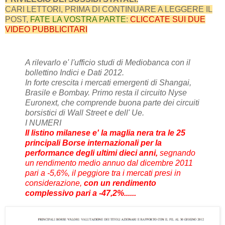
CARI LETTORI, PRIMA DI CONTINUARE A LEGGERE IL
POST,
FATE LA VOSTRA PARTE
:
CLICCATE SUI DUE
VIDEO PUBBLICITARI
A rilevarlo e' l'ufficio studi di Mediobanca con il
bollettino Indici e Dati 2012.
In forte crescita i mercati emergenti di Shangai,
Brasile e Bombay. Primo resta il circuito Nyse
Euronext, che comprende buona parte dei circuiti
borsistici di Wall Street e dell' Ue.
I NUMERI
Il listino milanese e' la maglia nera tra le 25
principali Borse internazionali per la
performance degli ultimi dieci anni,
segnando
un rendimento medio annuo dal dicembre 2011
pari a -5,6%, il peggiore tra i mercati presi in
considerazione,
con un rendimento
complessivo pari a -47,2%......