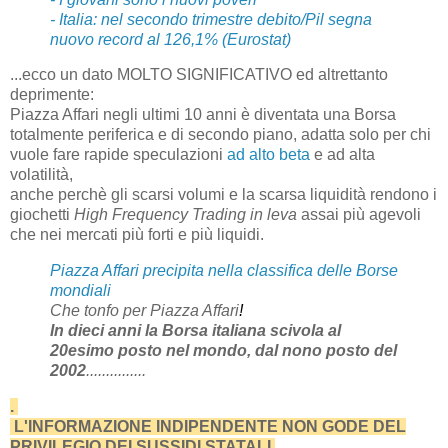
- Italia: nel secondo trimestre debito/Pil segna
nuovo record al 126,1% (Eurostat)
...ecco un dato MOLTO SIGNIFICATIVO ed altrettanto
deprimente:
Piazza Affari negli ultimi 10 anni è diventata una Borsa
totalmente periferica e di secondo piano, adatta solo per chi
vuole fare rapide speculazioni
ad alto beta
e ad alta
volatilità,
anche perchè gli scarsi volumi e la scarsa liquidità rendono i
giochetti
High Frequency Trading in leva
assai più agevoli
che nei mercati più forti e più liquidi.
Piazza
Affari
precipita nella classifica delle Borse
mondiali
Che tonfo per Piazza Affari
!
In dieci anni la Borsa italiana scivola al
20esimo posto nel mondo, dal nono posto del
2002
...............
.
L'INFORMAZIONE INDIPENDENTE NON GODE DEL
PRIVILEGIO DEI SUSSIDI STATALI.