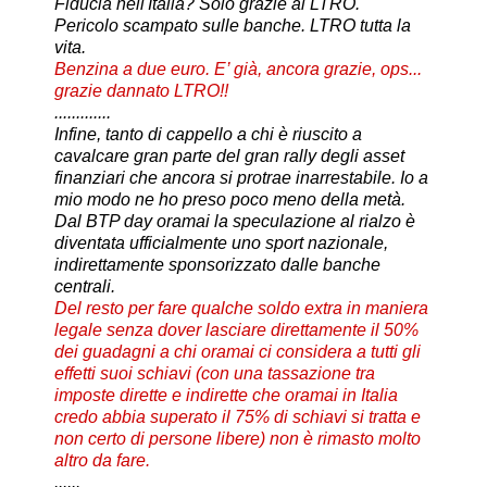
Fiducia nell'Italia? Solo grazie al LTRO.
Pericolo scampato sulle banche. LTRO tutta la
vita.
Benzina a due euro. E’ già, ancora grazie, ops...
grazie dannato LTRO!!
.............
Infine, tanto di cappello a chi è riuscito a
cavalcare gran parte del gran rally degli asset
finanziari che ancora si protrae inarrestabile. Io a
mio modo ne ho preso poco meno della metà.
Dal BTP day oramai la speculazione al rialzo è
diventata ufficialmente uno sport nazionale,
indirettamente sponsorizzato dalle banche
centrali.
Del resto per fare qualche soldo extra in maniera
legale senza dover lasciare direttamente il 50%
dei guadagni a chi oramai ci considera a tutti gli
effetti suoi schiavi (con una tassazione tra
imposte dirette e indirette che oramai in Italia
credo abbia superato il 75% di schiavi si tratta e
non certo di persone libere) non è rimasto molto
altro da fare.
......