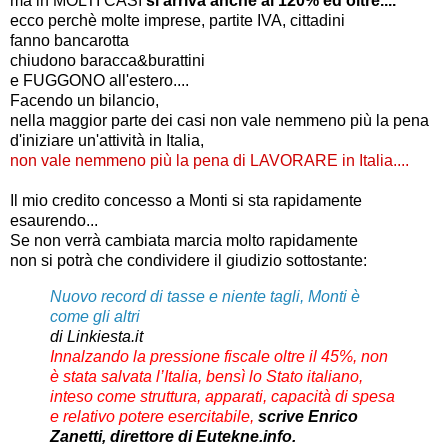
ma in MOLTI CASI
si arriva anche al 120% ed oltre....
ecco perchè molte imprese, partite IVA, cittadini
fanno bancarotta
chiudono baracca&burattini
e FUGGONO all'estero....
Facendo un bilancio,
nella maggior parte dei casi non vale nemmeno più la pena
d'iniziare un'attività in Italia,
non vale nemmeno più la pena di LAVORARE in Italia....
Il mio credito concesso a Monti si sta rapidamente
esaurendo...
Se non verrà cambiata marcia molto rapidamente
non si potrà che condividere il giudizio sottostante:
Nuovo record di tasse e niente tagli, Monti è
come gli altri
di
Linkiesta.it
Innalzando la pressione fiscale oltre il 45%, non
è stata salvata l’Italia, bensì lo Stato italiano,
inteso come struttura, apparati, capacità di spesa
e relativo potere esercitabile,
scrive Enrico
Zanetti, direttore di Eutekne.info.