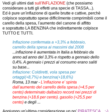
Vedi gli ultimi dati
sull'INFLAZIONE
(che possiamo
considerare a tutti gli effetti una specie di TASSA...).
Ed è pure un'inflazione di quelle brutte e cattive, perchè
colpisce soprattutto spese difficilmente comprimibili come il
carello della spesa, l'aumento del canone di affitto
e soprattutto LA BENZINA che indirettamente colpisce
TUTTO E TUTTI.
Inflazione
confermata a +3,3% a febbraio,
carrello della spesa ai massimi dal 2008
...
inflazione
è aumentata in Italia a febbraio da
anno ad anno del 3,3% e rispetto a gennaio dello
0,4%. A gennaio i prezzi al consumo erano saliti
su base...
Inflazione: Coldiretti, vola spesa per
ortaggi(+8,7%) e benzina(+18,6%)
Roma, 13 mar -
L'inflazione e' spinta
dall'aumento del carrello della spesa (+4,5 per
cento) determinato dalbalzo record nei prezzi di
benzina (+18,6 per cento). gasolio (+25,5 per
cento)
e degli ...
Aggiungo un'ultima considerazione un po'
PIRATESCA....;-)