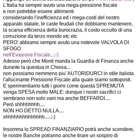
L'Italia ha sempre avuto una mega-pressione fiscale
e non potrebbe essere altrimenti
considerando l'inefficienza ed i mega-costi del nostro
apparato statale, le caste feudali che dobbiamo mantenere,
la scarsa efficienza della burocrazia, il costo occulto di una
corruzione da terzo mondo etc etc
PERO' abbiamo sempre avuto una notevole VALVOLA DI
SFOGO
nell'Evasione Fiscale...;-)
Adesso però che Monti manda la Guardia di Finanza anche
durante la questua in Chiesa...
non possiamo nemmeno piu' AUTORIDURCI in stile italiota
l'allucinante Pressione Fiscale alla quale siamo sottoposti.
E sperimentiamo tutti i giorni come questa SPREMUTA
venga SPESA molto MALE: dunque i nostri sacrifici ci
sembrano non solo vani ma anche BEFFARDI....
Però shhhhhhhh....
NON HO DETTO NULLA....
shhhhhhhhhhhhhh.....;-)
Insomma lo SPREAD FINANZIARIO potrà anche scendere,
le nostre Banche potranno anche tirare un sospiro di