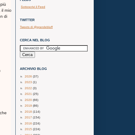
 più
Sottoscrivi il Feed
 il mio
n di
TWITTER
Tweets di @grandebluff
CERCA NEL BLOG
ARCHIVIO BLOG
)
►
2026
(37)
►
2023
(1)
►
2022
(3)
►
2021
(25)
►
2020
(66)
►
2019
(86)
►
2018
(114)
 che
►
2017
(154)
►
2016
(224)
►
2015
(224)