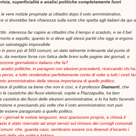
isia, superficialità e analisi politiche completamente fuori
e vere notizie propinate ai cittadini dopo il voto amministrativo,
 si dovrebbe fare chiarezza sulla sorte che spetta agli italiani da qui a
ito interessa far capire ai cittadini che il tempo è scaduto, e se il bel
orto e sepolto, questo lo si deve agli stessi partiti che oggi si ergono
 un salvataggio impossibile.
 in poco più di 500 comuni, un dato talmente irrilevante dal punto di
ico, da meritare forse con fatica delle brevi sulle pagine dei giornali,
e
rozzone giornalistico italiano che fa?
 analisi politiche, in paragoni con elezioni precedenti, ricercando chi ha
a perso, e tutto rendendosi perfettamente conto di voler a tutti i costi far
oto amministrativo della stessa importanza di quello politico.
sce di politica sa bene che non è così, e il professor
Diamanti
, che
o le casistiche dei flussi elettorali, ospite a Piazzapulita, ha ben
a casistica dei flussi delle elezioni amministrative, e lo ha fatto facendo
nzione e precisando più volte che il voto amministrativo non può
e essere paragonato a quello politico.
i giornali le notizie languono, anzi spariscono proprio, e chissà il
zio è stato riservato ad ampi servizi sul rinnovo dei consigli comunali
Comuni che, guarda caso, sembrano essere ora divenuti d’incanto i
sti della vita politica italiana.