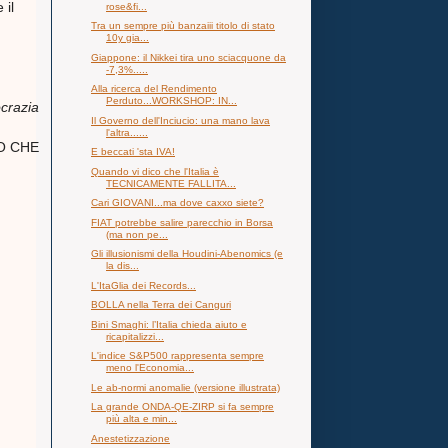
 il
rose&fi...
Tra un sempre più banzaiii titolo di stato
10y gia...
Giappone: il Nikkei tira uno sciacquone da
-7,3%.....
Alla ricerca del Rendimento
Perduto...WORKSHOP: IN...
ocrazia
Il Governo dell'Inciucio: una mano lava
l'altra......
LLO CHE
E beccati 'sta IVA!
Quando vi dico che l'Italia è
TECNICAMENTE FALLITA...
Cari GIOVANI...ma dove caxxo siete?
FIAT potrebbe salire parecchio in Borsa
(ma non pe...
Gli illusionismi della Houdini-Abenomics (e
la dis...
L'ItaGlia dei Records...
BOLLA nella Terra dei Canguri
Bini Smaghi: l’Italia chieda aiuto e
ricapitalizzi...
L'indice S&P500 rappresenta sempre
meno l'Economia...
Le ab-normi anomalie (versione illustrata)
La grande ONDA-QE-ZIRP si fa sempre
più alta e min...
Anestetizzazione