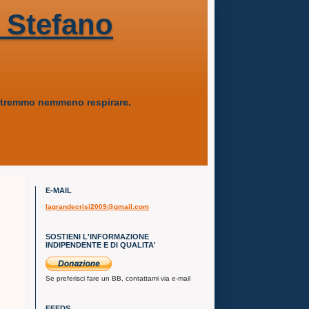
 Stefano
 potremmo nemmeno respirare.
E-MAIL
lagrandecrisi2009@gmail.com
SOSTIENI L'INFORMAZIONE
INDIPENDENTE E DI QUALITA'
Se preferisci fare un BB, contattami via e-mail
FEEDS