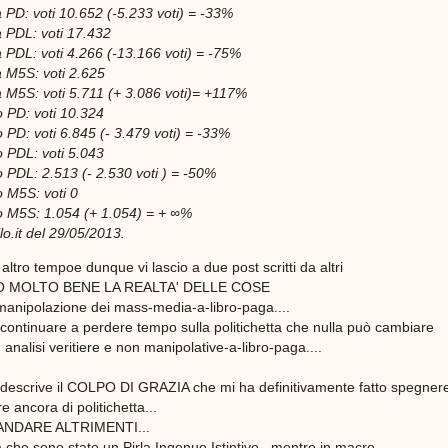
PD: voti 10.652 (-5.233 voti) = -33%
 PDL: voti 17.432
PDL: voti 4.266 (-13.166 voti) = -75%
 M5S: voti 2.625
M5S: voti 5.711 (+ 3.086 voti)= +117%
o PD: voti 10.324
 PD: voti 6.845 (- 3.479 voti) = -33%
o PDL: voti 5.043
o PDL: 2.513 (- 2.530 voti ) = -50%
o M5S: voti 0
o M5S: 1.054 (+ 1.054) = + ∞%
lo.it del 29/05/2013.
ltro tempoe dunque vi lascio a due post scritti da altri
 MOLTO BENE LA REALTA' DELLE COSE
te manipolazione dei mass-media-a-libro-paga....
continuare a perdere tempo sulla politichetta che nulla può cambiare
analisi veritiere e non manipolative-a-libro-paga....
descrive il COLPO DI GRAZIA che mi ha definitivamente fatto spegner
re ancora di politichetta...
NDARE ALTRIMENTI...
 che sono stato un Pirla Ingenuo Istintivo...mentre in macro-