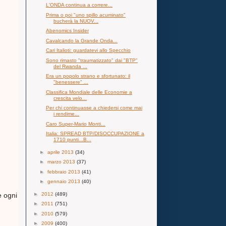
L'ONDA continua a correre...
Prima o poi "uno spillo acuminato"
bucherà la NUOV...
Abenomics Insider
Cavalcando la Grande Onda...
Cari Italioti: guardatevi allo Specchio
Sono rimasto "traumatizzato" dai "BTP"
del Rwanda ...
Era un popolo strano e sfortunato: il
"benessere" ...
Classifica Mondiale delle Economie a
crescita velo...
Per chi continuasse a chiedersi come mai
i rendime...
Caro Super-Mario Monti...
Italia: SPREAD BTP/DISOCCUPAZIONE a
1710 punti...B...
►
aprile 2013
(34)
►
marzo 2013
(37)
►
febbraio 2013
(41)
►
gennaio 2013
(40)
►
2012
(489)
e ogni
►
2011
(751)
►
2010
(579)
►
2009
(400)