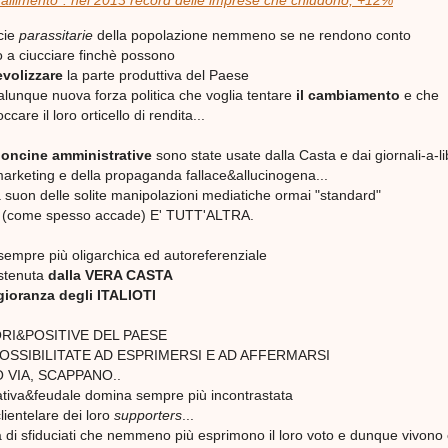
fallimento”: nel 2013 record delle imprese che chiudono, +12%
scie
parassitarie
della popolazione nemmeno se ne rendono conto
 a ciucciare finchè possono
volizzare
la parte produttiva del Paese
lunque nuova forza politica che voglia tentare
il cambiamento
e che
are il loro orticello di rendita...
ioncine amministrative
sono state usate dalla Casta e dai giornali-a-li
marketing e della propaganda fallace&allucinogena...
i a suon delle solite manipolazioni mediatiche ormai "standard"
 (come spesso accade) E' TUTT'ALTRA.
empre più oligarchica ed autoreferenziale
stenuta
dalla VERA CASTA
ioranza degli ITALIOTI
RI&POSITIVE DEL PAESE
POSSIBILITATE AD ESPRIMERSI E AD AFFERMARSI
VIA, SCAPPANO..
tiva&feudale domina sempre più incontrastata
lientelare dei loro
supporters
...
 di sfiduciati che nemmeno più esprimono il loro voto e dunque vivon