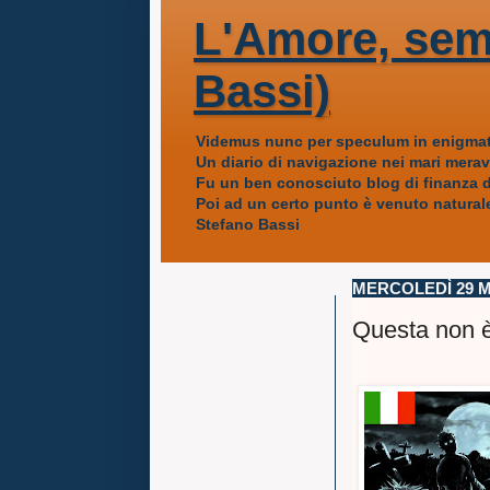
L'Amore, sem
Bassi)
Videmus nunc per speculum in enigmat
Un diario di navigazione nei mari mera
Fu un ben conosciuto blog di finanza da
Poi ad un certo punto è venuto naturale
Stefano Bassi
MERCOLEDÌ 29 M
Questa non è 