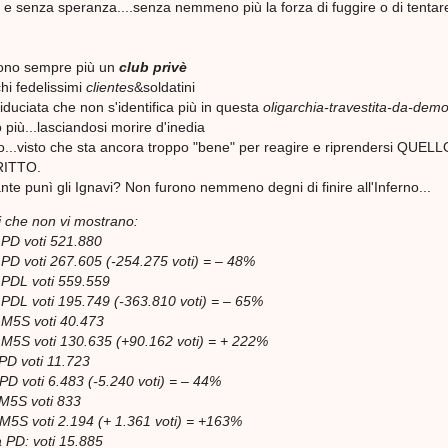
e senza speranza....senza nemmeno più la forza di fuggire o di tentare
sono sempre più un
club privè
hi fedelissimi
clientes
&soldatini
duciata che non s'identifica più in questa
oligarchia-travestita-da-dem
iù...lasciandosi morire d'inedia
tro...visto che sta ancora troppo "bene" per reagire e riprendersi QUE
RITTO.
e punì gli Ignavi? Non furono nemmeno degni di finire all'Inferno...
ti che non vi mostrano:
PD voti 521.880
D voti 267.605 (-254.275 voti) = – 48%
PDL voti 559.559
DL voti 195.749 (-363.810 voti) = – 65%
M5S voti 40.473
M5S voti 130.635 (+90.162 voti) = + 222%
PD voti 11.723
PD voti 6.483 (-5.240 voti) = – 44%
M5S voti 833
M5S voti 2.194 (+ 1.361 voti) = +163%
 PD: voti 15.885