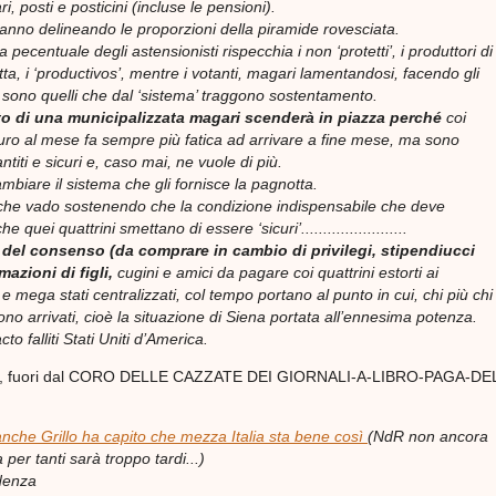
ari, posti e posticini (incluse le pensioni).
 stanno delineando le proporzioni della piramide rovesciata.
 pecentuale degli astensionisti rispecchia i non ‘protetti’, i produttori di
ta, i ‘productivos’, mentre i votanti, magari lamentandosi, facendo gli
, sono quelli che dal ‘sistema’ traggono sostentamento.
o di una municipalizzata magari scenderà in piazza perché
coi
uro al mese fa sempre più fatica ad arrivare a fine mese, ma sono
antiti e sicuri e, caso mai, ne vuole di più.
mbiare il sistema che gli fornisce la pagnotta.
 che vado sostenendo che la condizione indispensabile che deve
he quei quattrini smettano di essere ‘sicuri’........................
del consenso (da comprare in cambio di privilegi, stipendiucci
mazioni di figli,
cugini e amici da pagare coi quattrini estorti ai
 e mega stati centralizzati, col tempo portano al punto in cui, chi più chi
ono arrivati, cioè la situazione di Siena portata all’ennesima potenza.
acto falliti Stati Uniti d’America.
post, fuori dal CORO DELLE CAZZATE DEI GIORNALI-A-LIBRO-PAGA-DE
nche Grillo ha capito che mezza Italia sta bene così
(NdR non ancora
per tanti sarà troppo tardi...)
denza