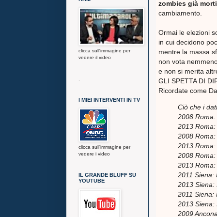
zombies già morti
cambiamento.
Ormai le elezioni 
in cui decidono poc
mentre la massa sfi
clicca sull'immagine per
vedere il video
non vota nemmeno p
e non si merita al
.
GLI SPETTA DI DI
Ricordate come Dant
I MIEI INTERVENTI IN TV
Ciò che i da
2008 Roma: 
2013 Roma: P
2008 Roma: 
2013 Roma: P
clicca sull'immagine per
vedere i video
2008 Roma: 
2013 Roma: 
2011 Siena: 
IL GRANDE BLUFF SU
YOUTUBE
2013 Siena: 
2011 Siena: 
2013 Siena: 
2009 Ancona