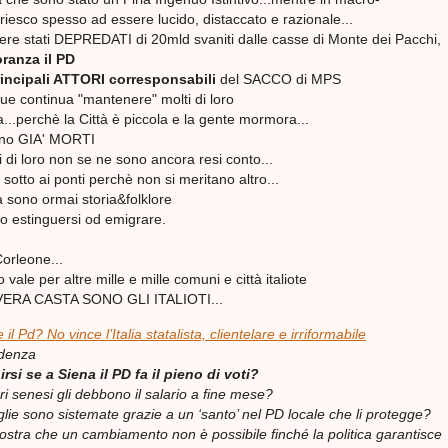
iesco spesso ad essere lucido, distaccato e razionale...
re stati DEPREDATI di 20mld svaniti dalle casse di Monte dei Pacchi,
oranza il PD
incipali ATTORI corresponsabili
del SACCO di MPS
e continua "mantenere" molti di loro
ia...perchè la Città è piccola e la gente mormora...
ono GIA' MORTI
i di loro non se ne sono ancora resi conto...
i sotto ai ponti perchè non si meritano altro...
ia sono ormai storia&folklore
o estinguersi od emigrare.
orleone...
 vale per altre mille e mille comuni e città italiote
 VERA CASTA SONO GLI ITALIOTI...
il Pd? No vince l’Italia statalista, clientelare e irriformabile
ndenza
rsi se a Siena il PD fa il pieno di voti?
ri senesi gli debbono il salario a fine mese?
lie sono sistemate grazie a un ‘santo’ nel PD locale che li protegge?
mostra che un cambiamento non è possibile finché la politica garantisce