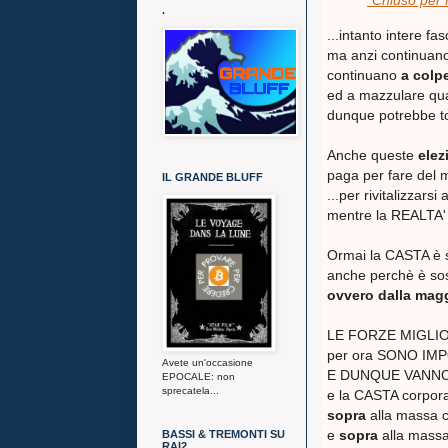
“Chiuso per 
.
...intanto intere fa
ma anzi continuano
continuano
a colpe
ed a mazzulare qua
dunque potrebbe tocc
Anche queste
elez
paga per fare del 
IL GRANDE BLUFF
...per rivitalizzars
mentre la REALTA'
Ormai la CASTA è s
anche perchè è so
ovvero dalla magg
LE FORZE MIGLIO
per ora SONO IM
Avete un'occasione
E DUNQUE VANNO 
EPOCALE: non
sprecatela...
e la CASTA corpora
sopra
alla massa c
e
sopra
alla massa
BASSI & TREMONTI SU
RAI2