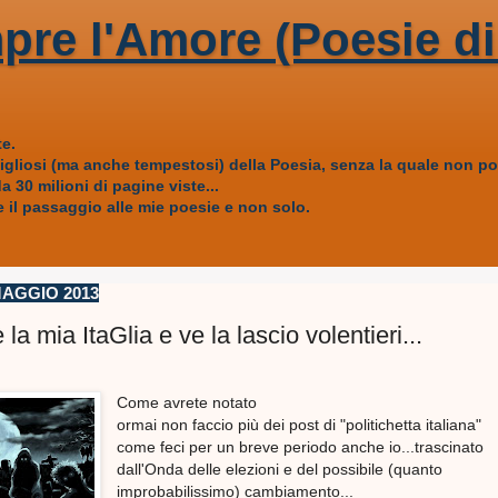
pre l'Amore (Poesie di
e.
vigliosi (ma anche tempestosi) della Poesia, senza la quale non
 30 milioni di pagine viste...
 il passaggio alle mie poesie e non solo.
AGGIO 2013
la mia ItaGlia e ve la lascio volentieri...
Come avrete notato
ormai non faccio più dei post di "politichetta italiana"
come feci per un breve periodo anche io...trascinato
dall'Onda delle elezioni e del possibile (quanto
improbabilissimo) cambiamento...