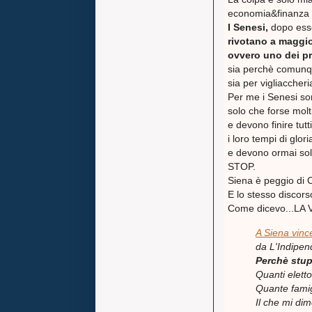
economia&finanza r
I Senesi,
dopo esse
rivotano a maggi
ovvero uno dei pr
sia perchè comunqu
sia per vigliaccher
Per me i Senesi s
solo che forse molt
e devono finire tutt
i loro tempi di glor
e devono ormai sol
STOP.
Siena è peggio di C
E lo stesso discorso
Come dicevo...LA
A Siena vince 
da L'Indipe
Perchè stupi
Quanti eletto
Quante famig
Il che mi di