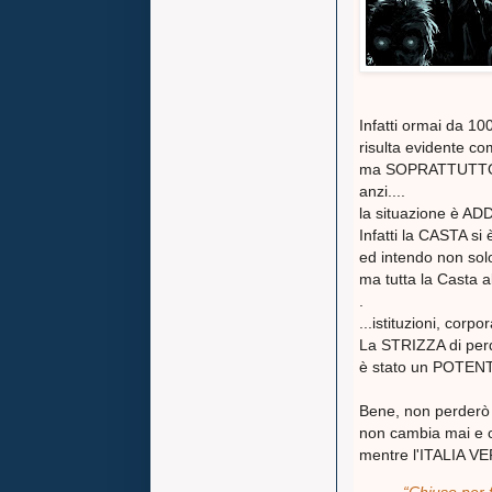
Infatti ormai da 10
risulta evidente c
ma SOPRATTUTTO c
anzi....
la situazione è 
Infatti la CASTA si
ed intendo non so
ma tutta la Casta a
.
...istituzioni, corp
La STRIZZA di perd
è stato un POTEN
Bene, non perderò a
non cambia mai e c
mentre l'ITALIA V