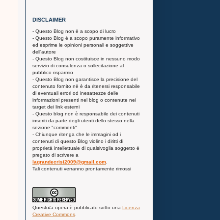
DISCLAIMER
- Questo Blog non è a scopo di lucro
- Questo Blog è a scopo puramente informativo
ed esprime le opinioni personali e soggettive
dell'autore
- Questo Blog non costituisce in nessuno modo
servizio di consulenza o sollecitazione al
pubblico risparmio
- Questo Blog non garantisce la precisione del
contenuto fornito nè è da ritenersi responsabile
di eventuali errori od inesattezze delle
informazioni presenti nel blog o contenute nei
target dei link esterni
- Questo blog non è responsabile dei contenuti
inseriti da parte degli utenti dello stesso nella
sezione "commenti"
- Chiunque ritenga che le immagini od i
contenuti di questo Blog violino i diritti di
proprietà intellettuale di qualsivoglia soggetto è
pregato di scrivere a
lagrandecrisi2009@gmail.com
.
Tali contenuti verranno prontamente rimossi
Questo/a
opera
è pubblicato sotto una
Licenza
Creative Commons
.