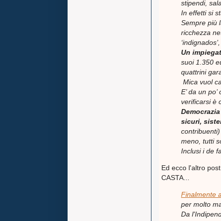
stipendi, sal
In effetti si
Sempre più la
ricchezza net
‘indignados’
Un impiegat
suoi 1.350 e
quattrini gar
Mica vuol ca
E’ da un po’
verificarsi è c
Democrazia 
sicuri, siste
contribuenti)
meno, tutti s
Inclusi i de f
Ed ecco l'altro 
CASTA...
Finalmente a
per molto ma 
Da l'Indipen