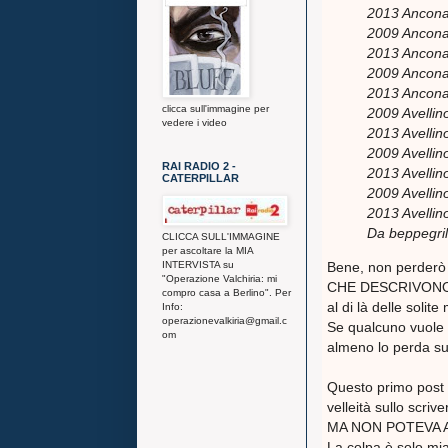
2013 Ancona 
2009 Ancona
2013 Ancona 
2009 Ancona
2013 Ancona 
clicca sull'immagine per
2009 Avellin
vedere i video
2013 Avellino
2009 Avellin
RAI RADIO 2 -
2013 Avellin
CATERPILLAR
2009 Avellin
2013 Avellin
Da beppegril
CLICCA SULL'IMMAGINE
per ascoltare la MIA
INTERVISTA su
Bene, non perderò a
"Operazione Valchiria: mi
CHE DESCRIVONO
compro casa a Berlino". Per
al di là delle soli
Info:
operazionevalkiria@gmail.c
Se qualcuno vuole 
om
almeno lo perda su 
Questo primo post 
velleità sullo scrive
MA NON POTEVA A
La colpa è solo mia