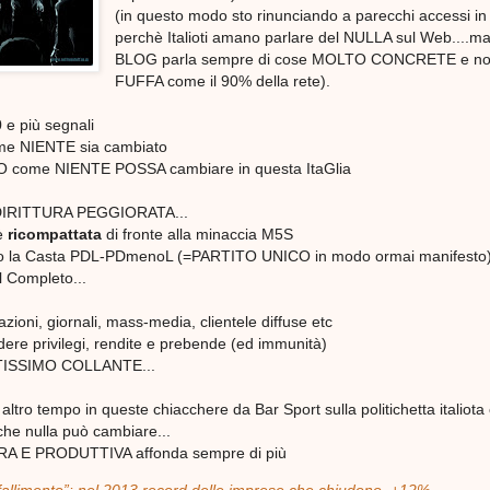
(in questo modo sto rinunciando a parecchi accessi in
perchè Italioti amano parlare del NULLA sul Web....ma
BLOG parla sempre di cose MOLTO CONCRETE e no
FUFFA come il 90% della rete).
0 e più segnali
ome NIENTE sia cambiato
ome NIENTE POSSA cambiare in questa ItaGlia
ADDIRITTURA PEGGIORATA...
 è
ricompattata
di fronte alla minaccia M5S
lo la Casta PDL-PDmenoL (=PARTITO UNICO in modo ormai manifesto
l Completo...
orazioni, giornali, mass-media, clientele diffuse etc
ere privilegi, rendite e prebende (ed immunità)
TISSIMO COLLANTE...
ltro tempo in queste chiacchere da Bar Sport sulla politichetta italiota
he nulla può cambiare...
ERA E PRODUTTIVA affonda sempre di più