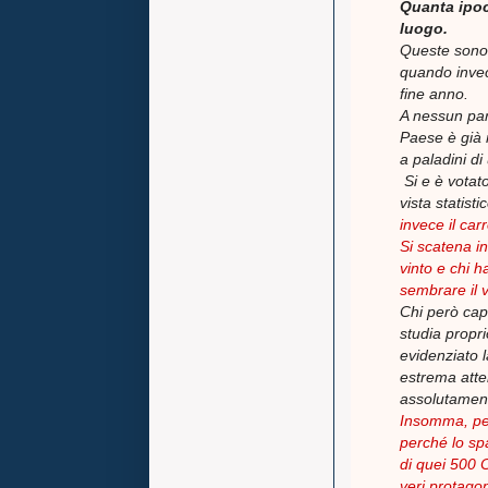
Quanta ipocr
luogo.
Queste sono l
quando invece
fine anno.
A nessun part
Paese è già m
a paladini di
Si e è votato
vista statist
invece il car
Si scatena in
vinto e chi h
sembrare il v
Chi però capi
studia propri
evidenziato l
estrema atte
assolutament
Insomma, per 
perché lo spa
di quei 500 
veri protagoni