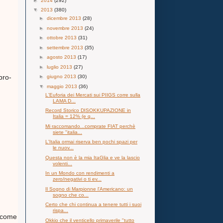
►
2014
(292)
▼
2013
(380)
►
dicembre 2013
(28)
►
novembre 2013
(24)
►
ottobre 2013
(31)
►
settembre 2013
(35)
►
agosto 2013
(17)
►
luglio 2013
(27)
bro-
►
giugno 2013
(30)
▼
maggio 2013
(36)
L'Euforia dei Mercati sui PIIGS corre sulla
LAMA D...
Record Storico DISOKKUPAZIONE in
Italia = 12% (e q...
Mi raccomando...comprate FIAT perchè
siete "italia...
L'Italia ormai riserva ben pochi spazi per
le nuov...
Questa non è la mia ItaGlia e ve la lascio
volenti...
In un Mondo con rendimenti a
zero/negativi o ti ev...
Il Sogno di Marpionne l'Americano: un
sogno che co...
Certo che chi continua a tenere tutti i suoi
rispa...
o come
Okkio che il venticello primaverile "tutto