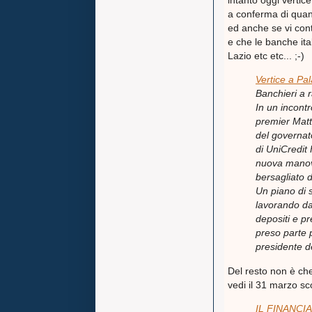
intanto oggi vertice
a conferma di quant
ed anche se vi cont
e che le banche it
Lazio etc etc... ;-)
Vertice a Pal
Banchieri a 
In un incont
premier Matt
del governat
di UniCredit
nuova manovr
bersagliato d
Un piano di 
lavorando da
depositi e pr
preso parte 
presidente de
Del resto non è che 
vedi il 31 marzo sc
IL FINANCI