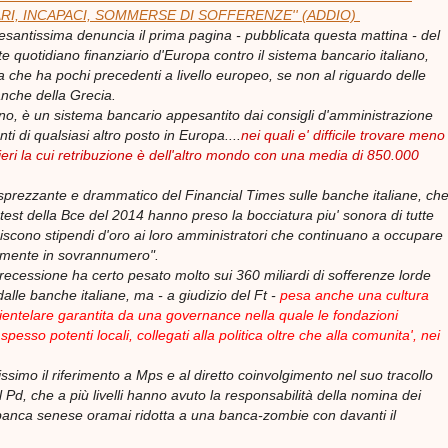
ARI, INCAPACI, SOMMERSE DI SOFFERENZE'' (ADDIO)
antissima denuncia il prima pagina - pubblicata questa mattina - del
e quotidiano finanziario d'Europa contro il sistema bancario italiano,
 che ha pochi precedenti a livello europeo, se non al riguardo delle
anche della Grecia.
iano, è un sistema bancario appesantito dai consigli d'amministrazione
nti di qualsiasi altro posto in Europa....
nei quali e' difficile trovare meno
ieri la cui retribuzione è dell'altro mondo con una media di 850.000
io sprezzante e drammatico del Financial Times sulle banche italiane, ch
 test della Bce del 2014 hanno preso la bocciatura piu' sonora di tutte
iscono stipendi d'oro ai loro amministratori che continuano a occupare
amente in sovrannumero".
 recessione ha certo pesato molto sui 360 miliardi di sofferenze lorde
lle banche italiane, ma - a giudizio del Ft -
pesa anche una cultura
lientelare garantita da una governance nella quale le fondazioni
esso potenti locali, collegati alla politica oltre che alla comunita', nei
ssimo il riferimento a Mps e al diretto coinvolgimento nel suo tracollo
el Pd, che a più livelli hanno avuto la responsabilità della nomina dei
a banca senese oramai ridotta a una banca-zombie con davanti il