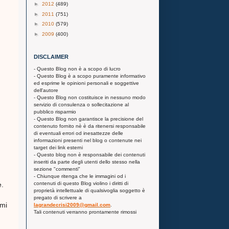
►
2012
(489)
►
2011
(751)
►
2010
(579)
►
2009
(400)
DISCLAIMER
- Questo Blog non è a scopo di lucro
- Questo Blog è a scopo puramente informativo
ed esprime le opinioni personali e soggettive
dell'autore
- Questo Blog non costituisce in nessuno modo
servizio di consulenza o sollecitazione al
pubblico risparmio
- Questo Blog non garantisce la precisione del
contenuto fornito nè è da ritenersi responsabile
di eventuali errori od inesattezze delle
informazioni presenti nel blog o contenute nei
target dei link esterni
- Questo blog non è responsabile dei contenuti
inseriti da parte degli utenti dello stesso nella
sezione "commenti"
- Chiunque ritenga che le immagini od i
contenuti di questo Blog violino i diritti di
e.
proprietà intellettuale di qualsivoglia soggetto è
pregato di scrivere a
imi
lagrandecrisi2009@gmail.com
.
Tali contenuti verranno prontamente rimossi