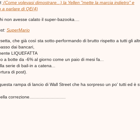
t:
(Come volevasi dimostrare...) la Yellen "mette la marcia indietro" e
o a parlare di QE(4)
i non avesse calato il super-bazooka....
ost:
SuperMario
setta, che già così sta sotto-performando di brutto rispetto a tutti gli altri
 basso dai bancari,
almente LIQUEFATTA
o a botte da -6% al giorno come un paio di mesi fa...
a serie di bail-in a catena...
ertura di post).
uesta rampa di lancio di Wall Street che ha sorpreso un po' tutti ed è s
 correzione.............................