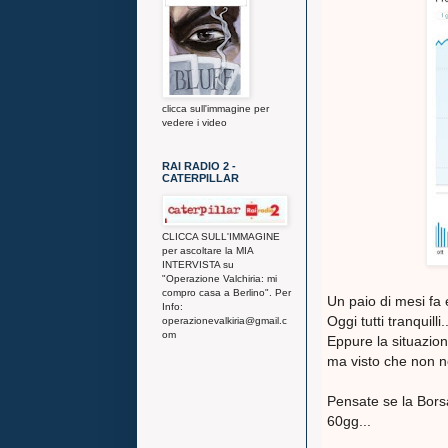
clicca sull'immagine per
vedere i video
RAI RADIO 2 -
CATERPILLAR
CLICCA SULL'IMMAGINE
per ascoltare la MIA
INTERVISTA su
"Operazione Valchiria: mi
compro casa a Berlino". Per
Un paio di mesi fa e
Info:
Oggi tutti tranquilli..
operazionevalkiria@gmail.c
om
Eppure la situazion
ma visto che non n
Pensate se la Borsa
60gg...