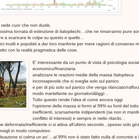
 vede cuor che non duole,
ossima tornata di estinzione di italopitechi....che ne rimarranno pure so
e a scaricare le colpe su questo e quello...
ici inutili e populisti a dar loro manforte per mere ragioni di consenso 
tto con la realtà pragmatica delle cose.
E' interessante da un punto di vista di psicologia socia
economico/finanziaria
analizzare le reazioni medie della massa Italopiteca
inconsapevole che si sveglia solo sul panico
e per di più solo sul panico che venga rilanciato/raffor
modo martellante su giornaloni&tiggì...
Tutto questo rende l'idea di come ancora oggi
l'opinione della massa si formi al 99% su fonti del tutto
inefficienti, scarsamente indipendenti (se non in manif
conflitto di interessi) e sempre in netto ritardo...
e deformata/inefficiente ci si attiva all'ultimo secondo...spesso solo gi
nsigli in modo compulsivo
tuazione si calma un po'....al 99% non è stato fatto nulla di concreto e 