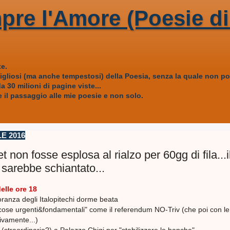
pre l'Amore (Poesie di
e.
vigliosi (ma anche tempestosi) della Poesia, senza la quale non
 30 milioni di pagine viste...
 il passaggio alle mie poesie e non solo.
E 2016
t non fosse esplosa al rialzo per 60gg di fila...i
sarebbe schiantato...
lle ore 18
ranza degli Italopitechi dorme beata
"cose urgenti&fondamentali" come il referendum NO-Triv (che poi con le
tivamente...)