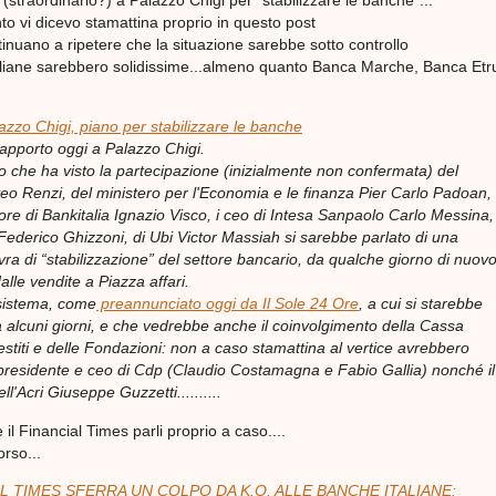
 (straordinario?) a Palazzo Chigi per "stabilizzare le banche"...
o vi dicevo stamattina proprio in questo post
inuano a ripetere che la situazione sarebbe sotto controllo
aliane sarebbero solidissime...almeno quanto Banca Marche, Banca Etr
azzo Chigi, piano per stabilizzare le banche
rapporto oggi a Palazzo Chigi.
ro che ha visto la partecipazione (inizialmente non confermata) del
eo Renzi, del ministero per l'Economia e le finanza Pier Carlo Padoan,
ore di Bankitalia Ignazio Visco, i ceo di Intesa Sanpaolo Carlo Messina,
 Federico Ghizzoni, di Ubi Victor Massiah si sarebbe parlato di una
a di “stabilizzazione” del settore bancario, da qualche giorno di nuov
alle vendite a Piazza affari.
sistema, come
preannunciato oggi da Il Sole 24 Ore
, a cui si starebbe
 alcuni giorni, e che vedrebbe anche il coinvolgimento della Cassa
estiti e delle Fondazioni: non a caso stamattina al vertice avrebbero
presidente e ceo di Cdp (Claudio Costamagna e Fabio Gallia) nonché il
ll'Acri Giuseppe Guzzetti..........
il Financial Times parli proprio a caso....
orso...
AL TIMES SFERRA UN COLPO DA K.O. ALLE BANCHE ITALIANE: