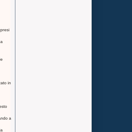
rpresi
ma
le
zato in
esto
rando a
la