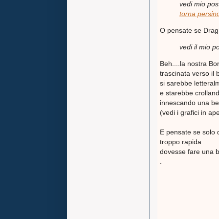
vedi mio pos
torna persin
O pensate se Dragh
vedi il mio p
Beh....la nostra Bor
trascinata verso il
si sarebbe letter
e starebbe crolland
innescando una bell
(vedi i grafici in ap
E pensate se solo q
troppo rapida
dovesse fare una bella
.