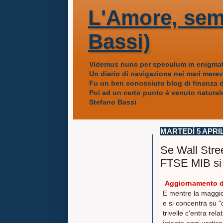
L'Amore, sem
Bassi)
Videmus nunc per speculum in enigmat
Un diario di navigazione nei mari mera
Fu un ben conosciuto blog di finanza da
Poi ad un certo punto è venuto naturale
Stefano Bassi
MARTEDÌ 5 APRIL
Se Wall Stree
FTSE MIB si 
Aggiornamento de
E mentre la maggio
e si concentra su 
trivelle c'entra rela