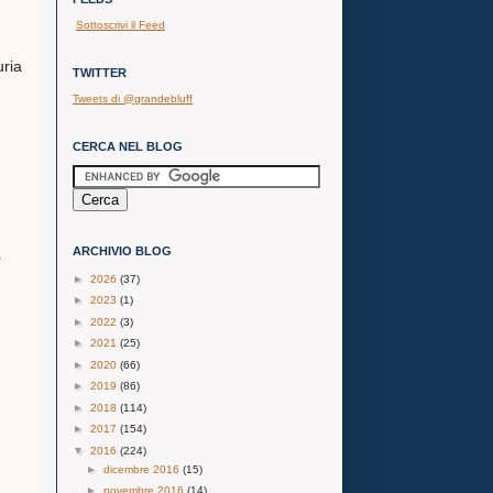
Sottoscrivi il Feed
uria
TWITTER
Tweets di @grandebluff
CERCA NEL BLOG
ARCHIVIO BLOG
o
►
2026
(37)
►
2023
(1)
►
2022
(3)
►
2021
(25)
►
2020
(66)
►
2019
(86)
►
2018
(114)
►
2017
(154)
▼
2016
(224)
►
dicembre 2016
(15)
►
novembre 2016
(14)