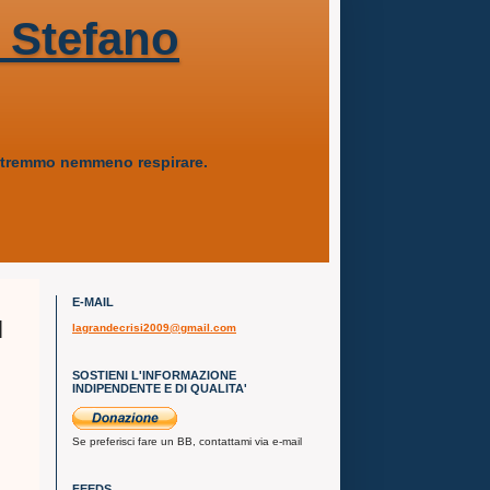
 Stefano
 potremmo nemmeno respirare.
E-MAIL
l
lagrandecrisi2009@gmail.com
SOSTIENI L'INFORMAZIONE
INDIPENDENTE E DI QUALITA'
Se preferisci fare un BB, contattami via e-mail
FEEDS