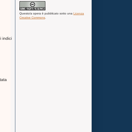
Questo/a
opera
è pubblicato sotto una
Licenza
Creative Commons
.
 indici
tata