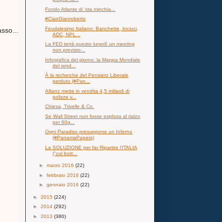
Fondo Atlante di 'sta minchia...
#CiaoGianroberto
Feudalesimo Italiano: Banchette, Inciuci,
asso...
ADC, NPL...
La FED terrà questo lunedì un meeting
non previsto...
Infografica del giorno: la Mappa Mondiale
del rend...
À la recherche del Pensiero Liberale
perduto (#Pan...
Allianz mette in vendita 4,5 miliardi di
polizze v...
Chiesa, Trivelle & Co.
Se Wall Street non fosse esplosa al rialzo
per 60g...
Ogni Paradiso presuppone un Inferno
(#PanamaPapers)
La SOLUZIONE per far Ripartire l'ITALIA
("col bott...
►
marzo 2016
(22)
►
febbraio 2016
(22)
►
gennaio 2016
(22)
►
2015
(224)
►
2014
(292)
►
2013
(380)