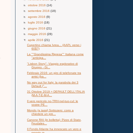
►
ottobre 2016
(14)
►
settembre 2016
(18)
►
agosto 2016
(9)
►
luglio 2016
(18)
►
giugno 2016
(21)
►
maggio 2016
(28)
▼
aprile 2016
(21)
Cupertino chiama Ivrea... (AAPL verso i
60$?)
La ""Grandissima Ripresa"" Italiana come
e
"anticipa...
"Lisbon Story": Viaggio esplorativo di
Gruppo - Gi...
Febbraio 2016: un giro di telefonate tra
amici (ba...
No way out for Italy: la parabola dei 3
Default ("...
31 Ottobre 2019 = DEFAULT DELL'ITALIA
(M-A-T-E-M-A...
Il vero pericolo no-TRIV-nel-tuo-cul: le
vostre PE...
Mondo (a tassi) Sottozero: corro a
chiedere un pre...
Canone RAI (in bolletta): Pizzo di Stato,
Feudales...
Il Fondo Atlante ha innescato un vero e
proprio ra...