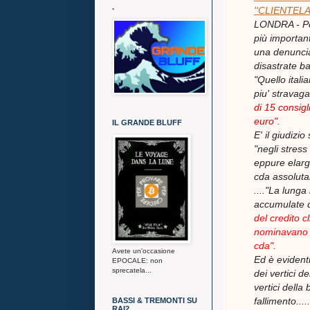
.
''CLIENTEL
LONDRA - Pes
più important
una denuncia
disastrate b
"Quello ital
piu' stravaga
di 15 consigl
euro".
IL GRANDE BLUFF
E' il giudiz
"negli stress
eppure elarg
cda assolut
...."La lunga
accumulate da
del credito c
nominavano sp
cda".
Avete un'occasione
Ed è evidenti
EPOCALE: non
sprecatela...
dei vertici d
vertici dell
fallimento.....
BASSI & TREMONTI SU
RAI2