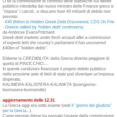
O se la commissione di controllo delle statistiche sul debito
pubblico introdotta dal nuovo ministro delle Finanze greco si
"rispara" i calcoli...e sbucano fuori 40 miliardi di debito non
previsto:
- €40 Billion In Hidden Greek Debt Discovered, CDS On Fire
- Greece rattled by 'hidden debt' controversy
da Ambrose EvansPritchard
Greek debt markets under fresh assault after a commission
of experts tells the country's parliament it has uncovered
€40bn of "hidden debts".
Ebbene la CREDIBILITA' della Grecia diventa peggiore di
quella di PINOCCHIO....
In queste condizioni finanziare il proprio debito pubblico
nelle prossime aste di titoli di stato può diventare un'impresa
disperata.
KALIMERA
-
KALISPERA
-KALINIKTA
(buongiorno-
buonasera-buonanotte)
aggiornamento delle 12.31
La Grecia oggi era sotto esame (vedi
Il "giorno del giudizio"
per la Grecia...
).
Come previsto Atene ha passato l'esame della commissione