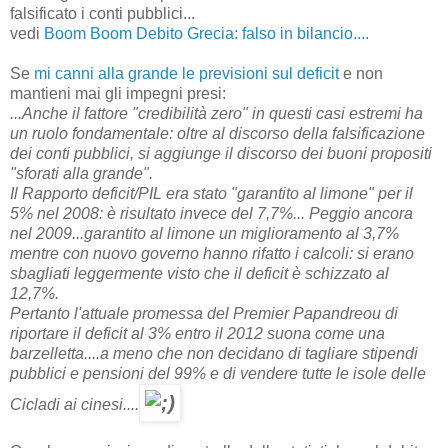
falsificato i conti pubblici...
vedi
Boom Boom Debito Grecia: falso in bilancio....
Se
mi canni alla grande le previsioni sul deficit
e non
mantieni mai gli impegni presi:
...Anche il fattore "credibilità zero" in questi casi estremi ha
un ruolo fondamentale: oltre al discorso della falsificazione
dei conti pubblici, si aggiunge il discorso dei buoni propositi
"sforati alla grande".
Il Rapporto deficit/PIL era stato "garantito al limone" per il
5% nel 2008: è risultato invece del 7,7%...
Peggio ancora
nel 2009...garantito al limone un miglioramento al 3,7%
mentre con nuovo governo hanno rifatto i calcoli: si erano
sbagliati leggermente visto che il deficit è schizzato al
12,7%.
Pertanto l'attuale promessa del Premier Papandreou di
riportare il deficit al 3% entro il 2012 suona come una
barzelletta....a meno che non decidano di tagliare stipendi
pubblici e pensioni del 99% e di vendere tutte le isole delle
Cicladi ai cinesi....