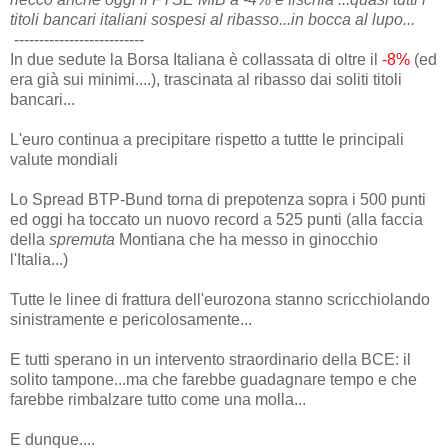
titoli bancari italiani sospesi al ribasso...in bocca al lupo...
--------------------------
In due sedute la Borsa Italiana è collassata di oltre il
-8%
(ed
era già sui minimi....), trascinata al ribasso dai soliti titoli
bancari...
L'euro continua a precipitare rispetto a tuttte le principali
valute mondiali
Lo Spread BTP-Bund torna di prepotenza sopra i 500 punti
ed oggi ha toccato un nuovo record a 525 punti (alla faccia
della
spremuta
Montiana che ha messo in ginocchio
l'Italia...)
Tutte le linee di frattura dell'eurozona stanno scricchiolando
sinistramente e pericolosamente...
E tutti sperano in un intervento straordinario della BCE: il
solito tampone...ma che farebbe guadagnare tempo e che
farebbe rimbalzare tutto come una molla...
E dunque....