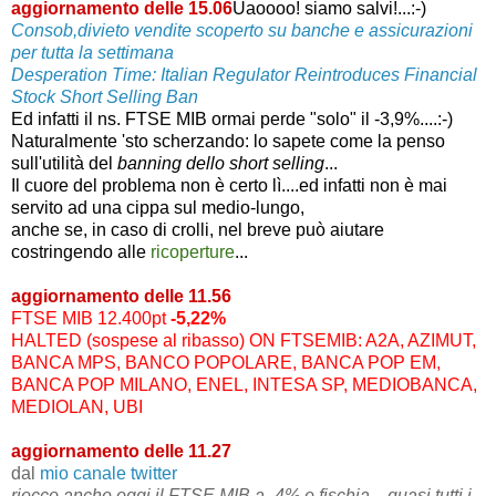
aggiornamento delle 15.06
Uaoooo! siamo salvi!...:-)
Consob,divieto vendite scoperto su banche e assicurazioni
per tutta la settimana
Desperation Time: Italian Regulator Reintroduces Financial
Stock Short Selling Ban
Ed infatti il ns. FTSE MIB ormai perde "solo" il -3,9%....
:-)
Naturalmente 'sto scherzando: lo sapete come la penso
sull'utilità del
banning dello short selling
...
Il cuore del problema non è certo lì....ed infatti non è mai
servito ad una cippa sul medio-lungo,
anche se, in caso di crolli, nel breve può aiutare
costringendo alle
ricoperture
...
aggiornamento delle 11.56
FTSE
MIB 12.400pt
-5,22%
HALTED (sospese al ribasso) ON FTSEMIB: A2A, AZIMUT,
BANCA MPS, BANCO POPOLARE, BANCA POP EM,
BANCA POP MILANO, ENEL, INTESA SP, MEDIOBANCA,
MEDIOLAN, UBI
aggiornamento delle 11.27
dal
mio canale twitter
riecco anche oggi il FTSE MIB a -4% e fischia ...quasi tutti i