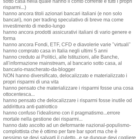
sotto casa nella quale hanno il conto corrente e tutti i propri
risparmi...)
hanno ancora titoli azionari bancari italiani (e non solo
bancari), non per trading speculativo di breve ma come
investimento di medio-lungo
hanno ancora prodotti assicurativi italiani di vario genere e
forma
hanno ancora Fondi, ETF, CFD e diavolerie varie "virtuali"
hanno comprato casa in Italia negli ultimi 5 anni
hanno creduto ai Politici, alle Istituzioni, alle Banche,
all'informazione mainstream, al bancario sotto casa, al
bancario-mascherato-da-blogger
NON hanno diversificato, delocalizzato e materializzato i
propri risparmi di una vita
hanno pensato che materializzare i risparmi fosse una cosa
ottocentesca...
hanno pensato che delocalizzare i risparmi fosse inutile od
addirittura anti-patriottico
hanno confuso l'idealismo con il pragmatismo...errore
mortale nella gestione dei risparmi...
hanno dato ascolto ad un deformante nazional-populismo-
complottista che è ottimo per fare bar sport ma che è
pessimo se devi salvarti il culetto...e se dunque devi cogliere