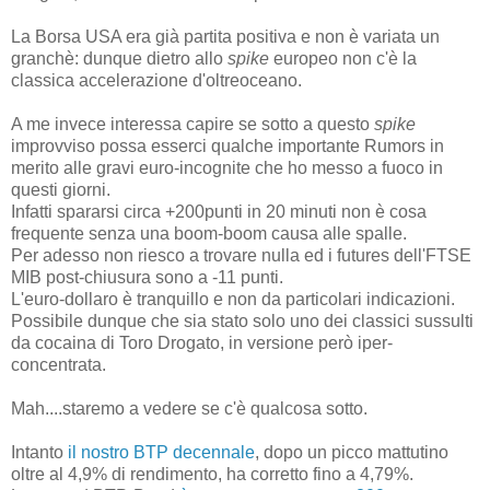
La Borsa USA era già partita positiva e non è variata un
granchè: dunque dietro allo
spike
europeo non c'è la
classica accelerazione d'oltreoceano.
A me invece interessa capire se sotto a questo
spike
improvviso possa esserci qualche importante Rumors in
merito alle gravi euro-incognite che ho messo a fuoco in
questi giorni.
Infatti spararsi circa +200punti in 20 minuti non è cosa
frequente senza una boom-boom causa alle spalle.
Per adesso non riesco a trovare nulla ed i futures dell'FTSE
MIB post-chiusura sono a -11 punti.
L'euro-dollaro è tranquillo e non da particolari indicazioni.
Possibile dunque che sia stato solo uno dei classici sussulti
da cocaina di Toro Drogato, in versione però iper-
concentrata.
Mah....staremo a vedere se c'è qualcosa sotto.
Intanto
il nostro BTP decennale
, dopo un picco mattutino
oltre al 4,9% di rendimento, ha corretto fino a 4,79%.