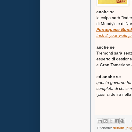
anche se
la colpa sarà "inde
di Moody's e di No
Portuguese-Bund
Irish 2-year yield j
anche se
Tremonti sarà senz'a
esperto di gestion
e Gran Tamerlano de
ed anche se
questo governo ha 
completa di chi ci m
(così si delira nell
a
Etichette:
default
,
pii