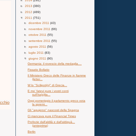
►
2014
(292)
►
2013
(380)
►
2012
(489)
▼
2011
(751)
►
dicembre 2011
(43)
►
novembre 2011
(66)
►
ottobre 2011
(55)
►
settembre 2011
(55)
►
agosto 2011
(56)
►
luglio 2011
(83)
▼
giugno 2011
(90)
Germania: il rovescio della medaglia....
Fissatio Bollatio
Il Ministero Greco delle Finanze in fiamme
(letter...
W lo "Scilipoti(s)" di Grecia...
E mo' fatevi pure i vostri conti
sull'Ita(g)lia...
Oggi pomeriggio il parlamento greco vota
ecchio
la spremi...
Gli "agujeros" nascosti della Spagna
Ci mancava pure il Financial Times
Profezie dall'aldilà e dall'aldiquà...
(anteprima)
Berlin