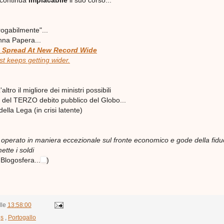
continua
implacabile
il suo corso...
rogabilmente"...
nna Papera...
 Spread At New Record Wide
ust keeps getting wider.
ltro il migliore dei ministri possibili
e del TERZO debito pubblico del Globo...
lla Lega (in crisi latente)
operato in maniera eccezionale sul fronte economico e gode della fidu
ette i soldi
a Blogosfera...
)
lle
13:58:00
gs
,
Portogallo