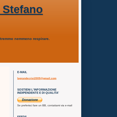
 Stefano
 potremmo nemmeno respirare.
E-MAIL
lagrandecrisi2009@gmail.com
SOSTIENI L'INFORMAZIONE
INDIPENDENTE E DI QUALITA'
Se preferisci fare un BB, contattami via e-mail
FEEDS