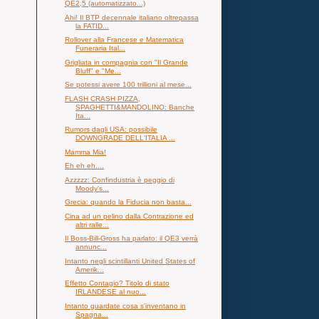
QE2,5 (automatizzato...)
Ahi! Il BTP decennale italiano oltrepassa
la FATID...
Rollover alla Francese e Matematica
Funeraria Ital...
Grigliata in compagnia con "Il Grande
Bluff" e "Me...
Se potessi avere 100 trillioni al mese...
FLASH CRASH PIZZA,
SPAGHETTI&MANDOLINO: Banche
Ita...
Rumors dagli USA: possibile
DOWNGRADE DELL'ITALIA ...
Mamma Mia!
Eh eh eh....
Azzzzz: Confindustria è peggio di
Moody's...
Grecia: quando la Fiducia non basta...
Cina ad un pelino dalla Contrazione ed
altri ralle...
Il Boss-Bill-Gross ha parlato: il QE3 verrà
annunc...
Intanto negli scintillanti United States of
Amerik...
Effetto Contagio? Titolo di stato
IRLANDESE al nuo...
Intanto guardate cosa s'inventano in
Spagna...