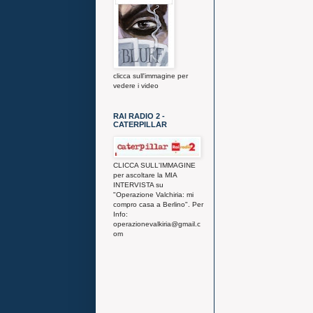
clicca sull'immagine per
vedere i video
RAI RADIO 2 -
CATERPILLAR
CLICCA SULL'IMMAGINE
per ascoltare la MIA
INTERVISTA su
"Operazione Valchiria: mi
compro casa a Berlino". Per
Info:
operazionevalkiria@gmail.c
om