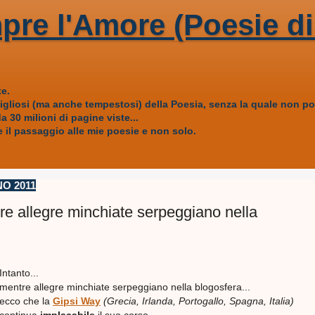
pre l'Amore (Poesie di
e.
vigliosi (ma anche tempestosi) della Poesia, senza la quale non
 30 milioni di pagine viste...
 il passaggio alle mie poesie e non solo.
NO 2011
re allegre minchiate serpeggiano nella
Intanto...
mentre allegre minchiate serpeggiano nella blogosfera...
ecco che la
Gipsi Way
(Grecia, Irlanda, Portogallo, Spagna, Italia)