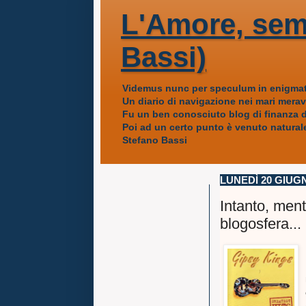
L'Amore, sem
Bassi)
Videmus nunc per speculum in enigmat
Un diario di navigazione nei mari mera
Fu un ben conosciuto blog di finanza da
Poi ad un certo punto è venuto naturale
Stefano Bassi
LUNEDÌ 20 GIUG
Intanto, ment
blogosfera...