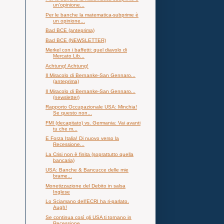
un'opinione...
Per le banche la matematica-subprime è
un opinione...
Bad BCE (anteprima)
Bad BCE (NEWSLETTER)
Merkel con i baffetti: quel diavolo di
Mercato Lib...
Achtung! Achtung!
Il Miracolo di Bernanke-San Gennaro...
(anteprima)
Il Miracolo di Bernanke-San Gennaro...
(newsletter)
Rapporto Occupazionale USA: Minchia!
Se questo non...
FMI (decapitato) vs. Germania: Vai avanti
tu che m...
E Forza Italia! Di nuovo verso la
Recessione...
La Crisi non è finita (soprattutto quella
bancaria)
USA: Banche & Bancucce delle mie
brame...
Monetizzazione del Debito in salsa
Inglese
Lo Sciamano dell'ECRI ha ri-parlato.
Augh!
Se continua così gli USA ti tornano in
Recessione...