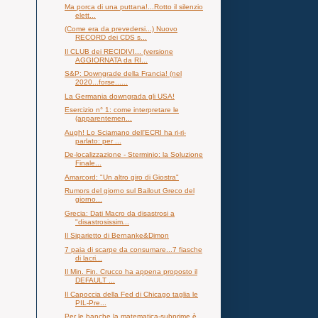
Ma porca di una puttana!...Rotto il silenzio
elett...
(Come era da prevedersi...) Nuovo
RECORD dei CDS s...
Il CLUB dei RECIDIVI... (versione
AGGIORNATA da RI...
S&P: Downgrade della Francia! (nel
2020...forse......
La Germania downgrada gli USA!
Esercizio n° 1: come interpretare le
(apparentemen...
Augh! Lo Sciamano dell'ECRI ha ri-ri-
parlato: per ...
De-localizzazione - Sterminio: la Soluzione
Finale...
Amarcord: "Un altro giro di Giostra"
Rumors del giorno sul Bailout Greco del
giorno...
Grecia: Dati Macro da disastrosi a
"disastrosissim...
Il Siparietto di Bernanke&Dimon
7 paia di scarpe da consumare...7 fiasche
di lacri...
Il Min. Fin. Crucco ha appena proposto il
DEFAULT ...
Il Capoccia della Fed di Chicago taglia le
PIL-Pre...
Per le banche la matematica-subprime è