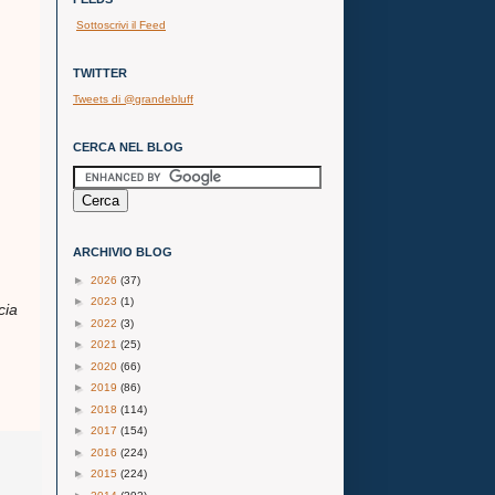
Sottoscrivi il Feed
TWITTER
Tweets di @grandebluff
CERCA NEL BLOG
ARCHIVIO BLOG
►
2026
(37)
►
2023
(1)
cia
►
2022
(3)
►
2021
(25)
►
2020
(66)
►
2019
(86)
►
2018
(114)
►
2017
(154)
►
2016
(224)
►
2015
(224)