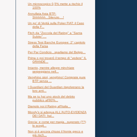
Un microscopico 0,5% mette a rischio il
100%
Annullata Asta BTP:
Shhhhhh...Silenzio....!
Un po' di Verità sulla Poker FIAT: il Caso
della F...
Fitch da "Zoccola del Rating" a "Santa
Subito"....
Stress Test Banche Europee: 2° capitolo
della Farsa
Per Par Condicio...sparliamo del Belgio...
Prima o poi troverò il tempo di "vedere" IL
GRANDE...
Intanto, mentre allegre minchiate
serpeggiano nell...
Venghino siori, venghino! Comprate pure
BTP senza ...
I Guardiani del Guardian rispolverano la
loro anti...
Ma se tu hai uno stock del debito
pubblico all'80%...
Diamolo noi il Rating all'Italia...
Moody's si adegua ALL'AUTO-EVIDENZA
DEI DATI: Ital...
Grecia: e come per magia...superato (??)
lo scogli...
Non si è ancora chiuso il fronte greco e
già risch...