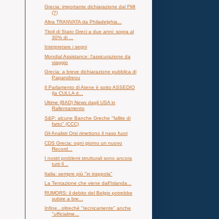
Grecia: importante dichiarazione dal FMI
(?)
Altra TRANVATA da Philadelphia...
Titoli di Stato Greci a due anni: sopra al
30% di ...
Interpretare i segni
Mondial Assistance: l'assicurazione da
viaggio
Grecia: a breve dichiarazione pubblica di
Papandreou
Il Parlamento di Atene è sotto ASSEDIO
(la CULLA d...
Ultime (BAD) News dagli USA in
Rallentamento
S&P: alcune Banche Greche "fallite di
fatto" (CCC)
Gli Analisti Orsi rimettono il naso fuori
CDS Grecia: ogni giorno un nuovo
Record...
I nostri problemi strutturali sono ancora
tutti lì...
Italia: sempre più "in trappola"
La Tentazione che viene dall'Islanda...
RUMORS: il debito del Belgio potrebbe
subire a bre...
Infine...oltreché "tecnicamente" anche
"ufficialme...