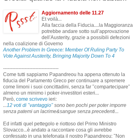
Aggiornamento delle 11.27
Et voilà...
Alla faccia della Fiducia....la Maggioranza
potrebbe andare sotto sull'approvazione
dell'Austerity, grazie a possibili defezioni
nella coalizione di Governo
Another Problem In Greece: Member Of Ruling Party To
Vote Against Austerity, Bringing Majority Down To 4
------------------------------------
Come tutti sappiamo Papandreou ha appena ottenuto la
fiducia del Parlamento Greco per continuare a spremere
come limoni i suoi concittadini, senza far "compartecipare"
almeno un minimo i poker-investitori esteri...
Però,
come scrivevo
ieri:
...
12 voti di "vantaggio"
sono ben pochi per poter imporre
senza patemi un lacrime&sangue senza precedenti...
Ed infatti quel pettegolo e riottoso del Primo Ministro
Slovacco...è andato a raccontare cosa gli avrebbe
confessato in una telefonata il nostro Papandreou: "Non