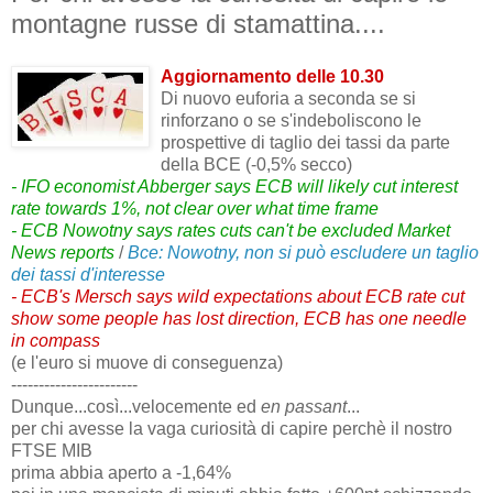
montagne russe di stamattina....
Aggiornamento delle 10.30
Di nuovo euforia a seconda se si
rinforzano o se s'indeboliscono le
prospettive di taglio dei tassi da parte
della BCE (-0,5% secco)
- IFO economist Abberger says ECB will likely cut interest
rate towards 1%, not clear over what time frame
- ECB Nowotny says rates cuts can't be excluded Market
News reports
/
Bce: Nowotny, non si può escludere un taglio
dei tassi d'interesse
- ECB's Mersch says wild expectations about ECB rate cut
show some people has lost direction, ECB has one needle
in compass
(e l'euro si muove di conseguenza)
-----------------------
Dunque...così...velocemente ed
en passant
...
per chi avesse la vaga curiosità di capire perchè il nostro
FTSE MIB
prima abbia aperto a -1,64%