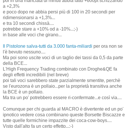
poi in una manciata di minuti abbia fatto +600pt schizzando
a +2,3%
e poco dopo ne abbia persi più di 100 in 20 secondi per
ridimensionarsi a +1,3%...
e tra 10 secondi chissà....
potrebbe stare a +10% od a -10%...;-)
in base alle voci che girano...
Il Pistolone salva-tutti da 3.000 fanta-miliardi
per ora non se
l'è bevuto nessuno....
Ma poi sono uscite voci di un taglio dei tassi da 0,5 da parte
della BCE...
L'High Frequency Trading combinato con Droghe&QE fa
degli effetti incredibili (nel breve)
poi tali voci sarebbero state parzialmente smentite, perchè
se l'eurozona è un pollaio...per la proprietà transitiva anche
la BCE è un pollaio.
Ma tra un po' potrebbero essere ri-confermate...e così via....
Comunque per chi guarda al MACRO è divertente ed un po'
ipnotico vedere cosa combinano queste Borsette Biscazze e
tutte quelle formichine impazzite dei coca-cow-boys....
Visto dall'alto fa un certo effetto...:-)